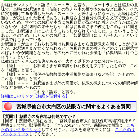
お経はサンスクリット語で「スートラ」と言う。「スートラ」とは縦糸の意
味で、当時はお釈迦さま（仏陀）の教えを木の葉や木の皮などに書き、それ
に穴を開けて糸を通したため「スートラ」と呼ぶようになった。お経はお釈
迦さまが説法された教えである。お釈迦さまは自分の教えを文字で残されて
いないため、すべてのお経が本当にお釈迦様が説かれた教えかどうかは分か
らないが、お釈迦様の弟子たちが「私はお釈迦さまの教えをこのように聞き
ました。お釈迦さまはこのようにおっしゃられていました。」ということで
ある。そのため、ほとんどのお経は、「如是我聞（にょぜがもん）」という
言葉ではじまっている。
お釈迦さまが生きておられる時はお釈迦さまから直接教えを聞くことができ
たが、お釈迦さまが亡くなられると、お釈迦さまの教えをどのように継承す
ればよいかが問題となった。そのために開かれた会議を「仏典結集（けつじ
ゅう）」という。
仏教にはたくさんの仏典があるが、大きく以下の３つに分けられる。
【経】－－－ お釈迦さまが直接説かれた教えを文字にしたもので、これ
を「経蔵」と言う。
【律】－－－ 僧侶や仏教教団の生活規則や決まりなどを記したもので、
これを「律蔵」と言う。
【論】－－－ お釈迦さま以外の高僧が、仏教の教えについての解釈や解
説などを書いたもので、
これを「論蔵」と言う。
詳細はこのリンク【お経を理解する】
宮城県仙台市太白区の慈眼寺に関するよくある質問
【質問1】慈眼寺の所在地は何処ですか？
【回答1】慈眼寺の所在地は、「宮城県仙台市太白区秋保町馬場字滝原８９
番地２」です。郵便番号は、「〒982-0244」です。慈眼寺の地図は、
こち
らのリンクをクリック
してください。 地図を別窓で開くには、
こちらのリ
ンクをクリック
してください。