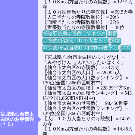
【１０Km四方当たりの寺院数】＝12.91カ
寺
【１０万世帯当たりの寺院数】＝99.5カ寺
【人口当たりの寺院数順位】＝39位
【面積当たりの寺院数順位】＝37位
【世帯数当たりの寺院数順位】＝38位
都道府県別寺院数ランキング
別窓
寺院数順位(人口10万人当たり)
別窓
寺院数順位(面積100平方Km当たり)
別窓
【宮城県 仙台市太白区のふりがな】＝
「みやぎけん せんだいしたいはくく」
【仙台市太白区の寺院数】＝33カ寺
【仙台市太白区の人口】＝226,855人
【仙台市太白区の人口数ランキング】＝
130位(全国1,866市区町村中)
【仙台市太白区の面積】＝228.39平方Km
【仙台市太白区の面積ランキング】＝543
位(全国1,866市区町村中)
【仙台市太白区の世帯数】＝98,456世帯
【仙台市太白区の世帯数ランキング】＝
129位(全国1,866市区町村中)
宮城県仙台市太
【人口１０万人当たりの寺院数】＝14.55
白区のお寺情報
カ寺
(＊５)
【１０Km四方当たりの寺院数】＝14.45カ
寺