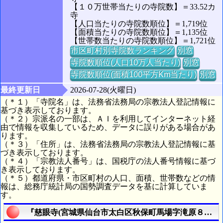
【１０万世帯当たりの寺院数】＝33.52カ
寺
【人口当たりの寺院数順位】＝1,719位
【面積当たりの寺院数順位】＝1,135位
【世帯数当たりの寺院数順位】＝1,721位
市区町村別寺院数ランキング
別窓
寺院数順位(人口10万人当たり)
別窓
寺院数順位(面積100平方Km当たり)
別窓
最終更新日
2026-07-28(火曜日)
（＊１）「寺院名」は、法務省法務局の宗教法人登記情報に
基づき表示しております。
（＊２）宗派名の一部は、ＡＩを利用してインターネット経
由で情報を収集しているため、データに誤りがある場合があ
ります。
（＊３）「住所」は、法務省法務局の宗教法人登記情報に基
づき表示しております。
（＊４）「宗教法人番号」は、国税庁の法人番号情報に基づ
き表示しております。
（＊５）都道府県・市区町村の人口、面積、世帯数などの情
報は、総務庁統計局の国勢調査データを基に計算していま
す。
『慈眼寺(宮城県仙台市太白区秋保町馬場字滝原８９番