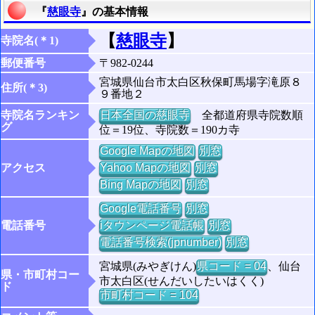
『
慈眼寺
』の基本情報
【
慈眼寺
】
寺院名(＊1)
郵便番号
〒982-0244
宮城県仙台市太白区秋保町馬場字滝原８
住所(＊3)
９番地２
寺院名ランキン
日本全国の慈眼寺
全都道府県寺院数順
グ
位＝19位、寺院数＝190カ寺
Google Mapの地図
別窓
アクセス
Yahoo Mapの地図
別窓
Bing Mapの地図
別窓
Google電話番号
別窓
電話番号
iタウンページ電話帳
別窓
電話番号検索(jpnumber)
別窓
宮城県(みやぎけん)
県コード = 04
、仙台
県・市町村コー
市太白区(せんだいしたいはくく)
ド
市町村コード = 104