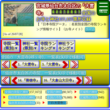
宮城県仙台市太白区の『大雲
寺』
全国の
お寺と神社157,167箇所収録
【『日本寺院データ』：名前別全国の寺院ランキ
ング情報サイト】《お寺メイト》
ホーム
[As of 26/07/28]
寺院一覧
神社一覧
寺院ラン
神社ラン
(県別)▼
(県別)▼
キング▼
キング▼
全国の「大雲寺(49ヶ寺)」一覧表(矢印で移動可)
1.『大雲寺』
3.『大雲寺』
「仙台市太白区の寺院」一覧表(矢印で移動可能)
14.『善徳寺』
16.『大倉山大日寺』
【
全国の寺院と神社
(157,167)】 【
全国の神社
(80,507)
宮城県の神社
(942)
仙台市太白区の神社
(11)】 【
全国の寺院
(76,660)
宮城県の寺院
(940)
仙台市太白区の寺院
(33)
「15.大雲寺」
】