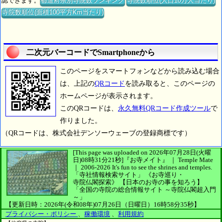
認できます。
都道府県別寺院数ランキング
寺院数順位(人口10万人当たり)
寺院数順位(面積100平方Km当たり)
二次元バーコードでSmartphoneから
このページをスマートフォンなどから読み込む場合
は、上記の
QRコード
を読み取ると、このページの
ホームページが表示されます。
このQRコードは、
永久無料QRコード作成ツール
で
作りました。
（QRコードは、株式会社デンソーウェーブの登録商標です）
[This page was uploaded on 2026年07月28日(火曜
日)08時31分21秒]
『お寺メイト』 ｜ Temple Mate
｜
2006-2026
It's fun to see
the shrines and temples.
「寺社情報検索サイト」
《お寺巡り・
寺院仏閣探索》
【日本のお寺の事を知ろう】
「全国の寺院の総合情報サイト ～寺院仏閣超入門
～」
【更新日時：2026年(令和08年)07月26日（日曜日）16時58分35秒】
プライバシー・ポリシー
、
稼働環境
、
利用規約