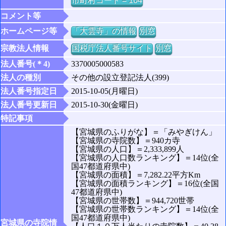
市町村コード = 104
コメント等
ホームページ等
「大雲寺」の情報
別窓
宗教法人情報
国税庁法人番号サイト
別窓
法人番号(＊4)
3370005000583
法人の種別
その他の設立登記法人(399)
法人番号指定日
2015-10-05(月曜日)
法人番号更新日
2015-10-30(金曜日)
特記事項
【宮城県のふりがな】＝「みやぎけん」
【宮城県の寺院数】＝940カ寺
【宮城県の人口】＝2,333,899人
【宮城県の人口数ランキング】＝14位(全
国47都道府県中)
【宮城県の面積】＝7,282.22平方Km
【宮城県の面積ランキング】＝16位(全国
47都道府県中)
【宮城県の世帯数】＝944,720世帯
【宮城県の世帯数ランキング】＝14位(全
国47都道府県中)
宮城県の寺院情