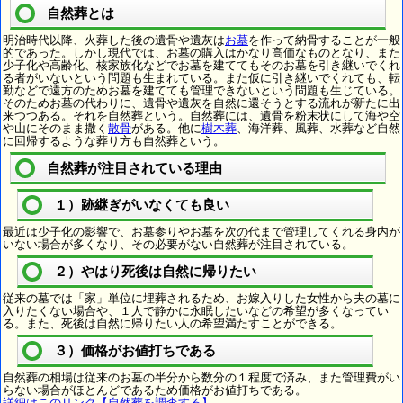
自然葬とは
明治時代以降、火葬した後の遺骨や遺灰は
お墓
を作って納骨することが一般
的であった。しかし現代では、お墓の購入はかなり高価なものとなり、また
少子化や高齢化、核家族化などでお墓を建ててもそのお墓を引き継いでくれ
る者がいないという問題も生まれている。また仮に引き継いでくれても、転
勤などで遠方のためお墓を建てても管理できないという問題も生じている。
そのためお墓の代わりに、遺骨や遺灰を自然に還そうとする流れが新たに出
来つつある。それを自然葬という。自然葬には、遺骨を粉末状にして海や空
や山にそのまま撒く
散骨
がある。他に
樹木葬
、海洋葬、風葬、水葬など自然
に回帰するような葬り方も自然葬という。
自然葬が注目されている理由
１）跡継ぎがいなくても良い
最近は少子化の影響で、お墓参りやお墓を次の代まで管理してくれる身内が
いない場合が多くなり、その必要がない自然葬が注目されている。
２）やはり死後は自然に帰りたい
従来の墓では「家」単位に埋葬されるため、お嫁入りした女性から夫の墓に
入りたくない場合や、１人で静かに永眠したいなどの希望が多くなってい
る。また、死後は自然に帰りたい人の希望満たすことができる。
３）価格がお値打ちである
自然葬の相場は従来のお墓の半分から数分の１程度で済み、また管理費がい
らない場合がほとんどであるため価格がお値打ちである。
詳細はこのリンク【自然葬を調査する】