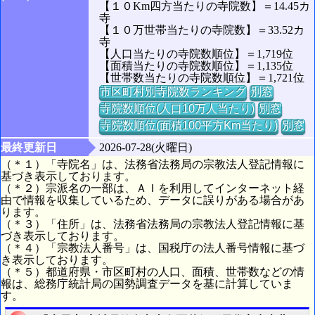
【１０Km四方当たりの寺院数】＝14.45カ
寺
【１０万世帯当たりの寺院数】＝33.52カ
寺
【人口当たりの寺院数順位】＝1,719位
【面積当たりの寺院数順位】＝1,135位
【世帯数当たりの寺院数順位】＝1,721位
市区町村別寺院数ランキング
別窓
寺院数順位(人口10万人当たり)
別窓
寺院数順位(面積100平方Km当たり)
別窓
最終更新日
2026-07-28(火曜日)
（＊１）「寺院名」は、法務省法務局の宗教法人登記情報に
基づき表示しております。
（＊２）宗派名の一部は、ＡＩを利用してインターネット経
由で情報を収集しているため、データに誤りがある場合があ
ります。
（＊３）「住所」は、法務省法務局の宗教法人登記情報に基
づき表示しております。
（＊４）「宗教法人番号」は、国税庁の法人番号情報に基づ
き表示しております。
（＊５）都道府県・市区町村の人口、面積、世帯数などの情
報は、総務庁統計局の国勢調査データを基に計算していま
す。