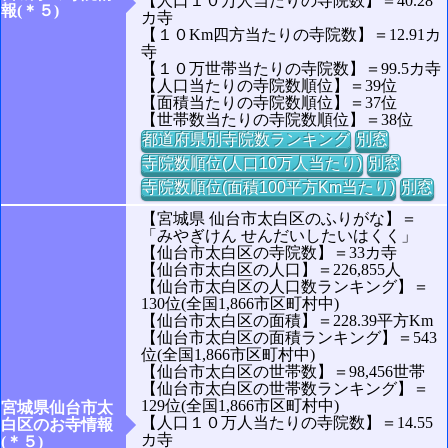
【人口１０万人当たりの寺院数】＝40.28
報(＊５)
カ寺
【１０Km四方当たりの寺院数】＝12.91カ
寺
【１０万世帯当たりの寺院数】＝99.5カ寺
【人口当たりの寺院数順位】＝39位
【面積当たりの寺院数順位】＝37位
【世帯数当たりの寺院数順位】＝38位
都道府県別寺院数ランキング
別窓
寺院数順位(人口10万人当たり)
別窓
寺院数順位(面積100平方Km当たり)
別窓
【宮城県 仙台市太白区のふりがな】＝
「みやぎけん せんだいしたいはくく」
【仙台市太白区の寺院数】＝33カ寺
【仙台市太白区の人口】＝226,855人
【仙台市太白区の人口数ランキング】＝
130位(全国1,866市区町村中)
【仙台市太白区の面積】＝228.39平方Km
【仙台市太白区の面積ランキング】＝543
位(全国1,866市区町村中)
【仙台市太白区の世帯数】＝98,456世帯
【仙台市太白区の世帯数ランキング】＝
129位(全国1,866市区町村中)
宮城県仙台市太
【人口１０万人当たりの寺院数】＝14.55
白区のお寺情報
カ寺
(＊５)