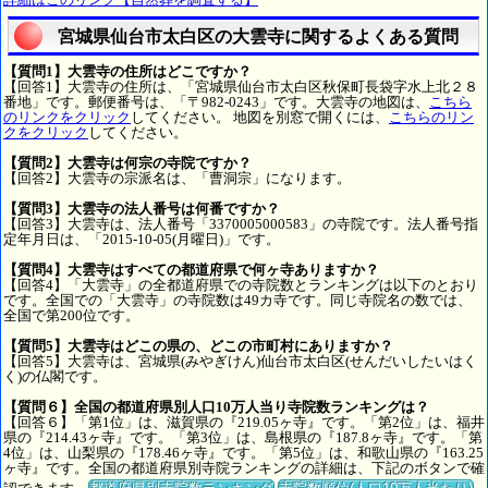
宮城県仙台市太白区の大雲寺に関するよくある質問
【質問1】大雲寺の住所はどこですか？
【回答1】大雲寺の住所は、「宮城県仙台市太白区秋保町長袋字水上北２８
番地」です。郵便番号は、「〒982-0243」です。大雲寺の地図は、
こちら
のリンクをクリック
してください。 地図を別窓で開くには、
こちらのリン
クをクリック
してください。
【質問2】大雲寺は何宗の寺院ですか？
【回答2】大雲寺の宗派名は、「曹洞宗」になります。
【質問3】大雲寺の法人番号は何番ですか？
【回答3】大雲寺は、法人番号「3370005000583」の寺院です。法人番号指
定年月日は、「2015-10-05(月曜日)」です。
【質問4】大雲寺はすべての都道府県で何ヶ寺ありますか？
【回答4】「大雲寺」の全都道府県での寺院数とランキングは以下のとおり
です。全国での「大雲寺」の寺院数は49カ寺です。同じ寺院名の数では、
全国で第200位です。
【質問5】大雲寺はどこの県の、どこの市町村にありますか？
【回答5】大雲寺は、宮城県(みやぎけん)仙台市太白区(せんだいしたいはく
く)の仏閣です。
【質問６】全国の都道府県別人口10万人当り寺院数ランキングは？
【回答６】「第1位」は、滋賀県の『219.05ヶ寺』です。「第2位」は、福井
県の『214.43ヶ寺』です。「第3位」は、島根県の『187.8ヶ寺』です。「第
4位」は、山梨県の『178.46ヶ寺』です。「第5位」は、和歌山県の『163.25
ヶ寺』です。全国の都道府県別寺院ランキングの詳細は、下記のボタンで確