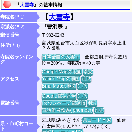
『
大雲寺
』の基本情報
【
大雲寺
】
寺院名(＊1)
『曹洞宗 』
宗派名(＊2)
郵便番号
〒982-0243
宮城県仙台市太白区秋保町長袋字水上北
住所(＊3)
２８番地
寺院名ランキン
日本全国の大雲寺
全都道府県寺院数順
グ
位＝200位、寺院数＝49カ寺
Google Mapの地図
別窓
アクセス
Yahoo Mapの地図
別窓
Bing Mapの地図
別窓
Google電話番号
別窓
電話番号
iタウンページ電話帳
別窓
電話番号検索(jpnumber)
別窓
宮城県(みやぎけん)
県コード = 04
、仙台
県・市町村コー
市太白区(せんだいしたいはくく)
ド