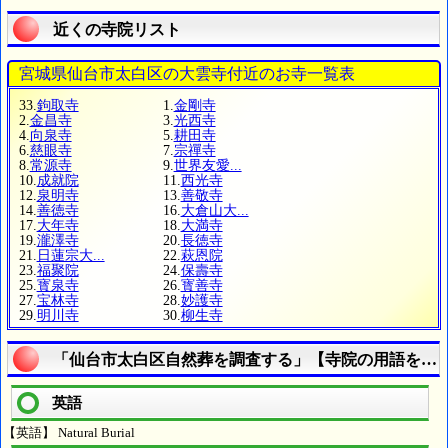
近くの寺院リスト
宮城県仙台市太白区の大雲寺付近のお寺一覧表
33.
鉤取寺
1.
金剛寺
2.
金昌寺
3.
光西寺
4.
向泉寺
5.
耕田寺
6.
慈眼寺
7.
宗禪寺
8.
常源寺
9.
世界友愛...
10.
成就院
11.
西光寺
12.
泉明寺
13.
善敬寺
14.
善徳寺
16.
大倉山大...
17.
大年寺
18.
大満寺
19.
瀧澤寺
20.
長徳寺
21.
日蓮宗大...
22.
萩恩院
23.
福聚院
24.
保壽寺
25.
寳泉寺
26.
寳善寺
27.
宝林寺
28.
妙護寺
29.
明川寺
30.
柳生寺
「仙台市太白区自然葬を調査する」【寺院の用語を理
英語
【英語】 Natural Burial