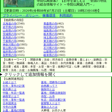
寺院仏閣探索》
【お寺を楽しむ】
「全国の寺院
の総合情報サイト ～寺院仏閣超入門～」
【更新日時：2026年(令和08年)07月25日（土曜日）18時23分16秒】
プライバシー・ポリシー
、
稼働環境
、
利用規約
【他府県の寺院】
北海道の寺
(2340)
青森県の寺
(462)
岩手県の寺
(635)
秋田県の寺
(679)
山形県の寺
(1473)
福島県の寺
(1530)
茨城県の寺
(1275)
栃木県の寺
(983)
群馬県の寺
(1199)
埼玉県の寺
(2225)
千葉県の寺
(2998)
東京都の寺
(2887)
神奈川県の寺
(1905)
新潟県の寺
(2795)
富山県の寺
(1604)
石川県の寺
(1380)
福井県の寺
(1687)
山梨県の寺
(1490)
長野県の寺
(1555)
岐阜県の寺
(2302)
【仏教キーワード】：閉眼供養；法会；祥月命日；追善供養；墓じまい；副葬品；宗
旨；祭祀；無縁墓；御魂入れ；墓誌；月命日；永代供養墓；家墓；合葬墓；供養；年
忌法要；戒名；墓相；本堂・お堂・御々堂；改葬許可証；仏事；納骨室；僧侶派遣；
散骨；法名；お盆；お施餓鬼；仏恩；帰依
クリックして追加情報を開く
【仏教関連用語】
お経とは？
墓地・埋葬等の法律
行年・享年の計算
自然葬って？
樹木葬とは
御朱印とは
中陰・年忌一覧表
墓地・埋葬法律規則
納骨堂とは？
寺院・お寺
行年・享年一覧表
年忌・回忌法要計算
日本国憲法
親鸞聖人とは？
今年の法事
蓮如上人とは
お墓・墓地の情報
火葬場、お坊さん便