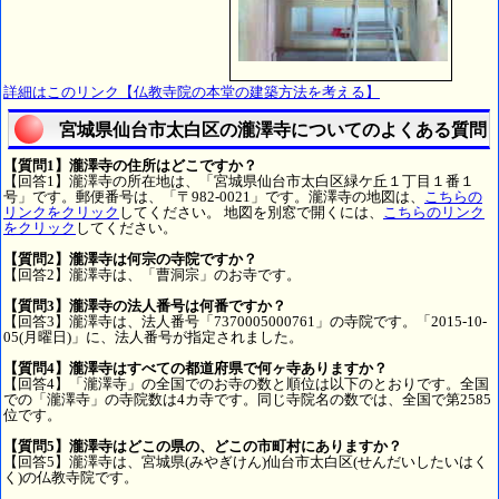
詳細はこのリンク【仏教寺院の本堂の建築方法を考える】
宮城県仙台市太白区の瀧澤寺についてのよくある質問
【質問1】瀧澤寺の住所はどこですか？
【回答1】瀧澤寺の所在地は、「宮城県仙台市太白区緑ケ丘１丁目１番１
号」です。郵便番号は、「〒982-0021」です。瀧澤寺の地図は、
こちらの
リンクをクリック
してください。 地図を別窓で開くには、
こちらのリンク
をクリック
してください。
【質問2】瀧澤寺は何宗の寺院ですか？
【回答2】瀧澤寺は、「曹洞宗」のお寺です。
【質問3】瀧澤寺の法人番号は何番ですか？
【回答3】瀧澤寺は、法人番号「7370005000761」の寺院です。「2015-10-
05(月曜日)」に、法人番号が指定されました。
【質問4】瀧澤寺はすべての都道府県で何ヶ寺ありますか？
【回答4】「瀧澤寺」の全国でのお寺の数と順位は以下のとおりです。全国
での「瀧澤寺」の寺院数は4カ寺です。同じ寺院名の数では、全国で第2585
位です。
【質問5】瀧澤寺はどこの県の、どこの市町村にありますか？
【回答5】瀧澤寺は、宮城県(みやぎけん)仙台市太白区(せんだいしたいはく
く)の仏教寺院です。