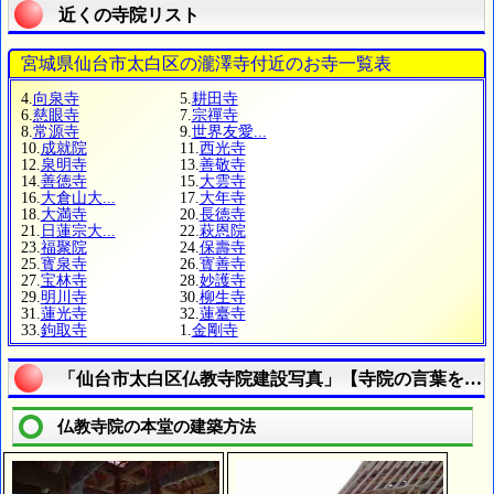
近くの寺院リスト
宮城県仙台市太白区の瀧澤寺付近のお寺一覧表
4.
向泉寺
5.
耕田寺
6.
慈眼寺
7.
宗禪寺
8.
常源寺
9.
世界友愛...
10.
成就院
11.
西光寺
12.
泉明寺
13.
善敬寺
14.
善徳寺
15.
大雲寺
16.
大倉山大...
17.
大年寺
18.
大満寺
20.
長徳寺
21.
日蓮宗大...
22.
萩恩院
23.
福聚院
24.
保壽寺
25.
寳泉寺
26.
寳善寺
27.
宝林寺
28.
妙護寺
29.
明川寺
30.
柳生寺
31.
蓮光寺
32.
蓮臺寺
33.
鉤取寺
1.
金剛寺
「仙台市太白区仏教寺院建設写真」【寺院の言葉を調
仏教寺院の本堂の建築方法