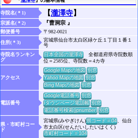
『
瀧澤寺
』の基本情報
【
瀧澤寺
】
寺院名(＊1)
『曹洞宗 』
宗派名(＊2)
郵便番号
〒982-0021
宮城県仙台市太白区緑ケ丘１丁目１番１
住所(＊3)
号
寺院名ランキン
日本全国の瀧澤寺
全都道府県寺院数順
グ
位＝2585位、寺院数＝4カ寺
Google Mapの地図
別窓
アクセス
Yahoo Mapの地図
別窓
Bing Mapの地図
別窓
Google電話番号
別窓
電話番号
iタウンページ電話帳
別窓
電話番号検索(jpnumber)
別窓
宮城県(みやぎけん)
県コード = 04
、仙台
県・市町村コー
市太白区(せんだいしたいはくく)
ド
市町村コード = 104