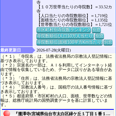
寺
【１０万世帯当たりの寺院数】＝33.52カ
寺
【人口当たりの寺院数順位】＝1,719位
【面積当たりの寺院数順位】＝1,135位
【世帯数当たりの寺院数順位】＝1,721位
市区町村別寺院数ランキング
別窓
寺院数順位(人口10万人当たり)
別窓
寺院数順位(面積100平方Km当たり)
別窓
最終更新日
2026-07-28(火曜日)
（＊１）「寺院名」は、法務省法務局の宗教法人登記情報に
基づき表示しております。
（＊２）宗派名の一部は、ＡＩを利用してインターネット経
由で情報を収集しているため、データに誤りがある場合があ
ります。
（＊３）「住所」は、法務省法務局の宗教法人登記情報に基
づき表示しております。
（＊４）「宗教法人番号」は、国税庁の法人番号情報に基づ
き表示しております。
（＊５）都道府県・市区町村の人口、面積、世帯数などの情
報は、総務庁統計局の国勢調査データを基に計算していま
す。
『瀧澤寺(宮城県仙台市太白区緑ケ丘１丁目１番１号)