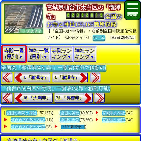
宮城県仙台市太白区の『瀧澤
寺』
全国の
お寺と神社157,167箇所収録
【『全国のお寺情報』：名前別全国寺院順位情報
サイト】《お寺メイト》
ホーム
[As of 26/07/28]
寺院一覧
神社一覧
寺院ラン
神社ラン
(県別)▼
(県別)▼
キング▼
キング▼
全国の「瀧澤寺(4ヶ寺)」一覧表(矢印で移動可)
1.『瀧澤寺』
3.『瀧澤寺』
「仙台市太白区の寺院」一覧表(矢印で移動可能)
18.『大満寺』
20.『長徳寺』
【
全国の寺院と神社
(157,167)】 【
全国の神社
(80,507)
宮城県の神社
(942)
仙台市太白区の神社
(11)】 【
全国の寺院
(76,660)
宮城県の寺院
(940)
仙台市太白区の寺院
(33)
「19.瀧澤寺」
】
宮城県仙台市太白区の『瀧澤寺』