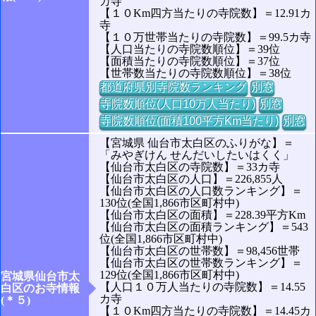
カ寺
【１０Km四方当たりの寺院数】＝12.91カ
寺
【１０万世帯当たりの寺院数】＝99.5カ寺
【人口当たりの寺院数順位】＝39位
【面積当たりの寺院数順位】＝37位
【世帯数当たりの寺院数順位】＝38位
都道府県別寺院数ランキング
別窓
寺院数順位(人口10万人当たり)
別窓
寺院数順位(面積100平方Km当たり)
別窓
【宮城県 仙台市太白区のふりがな】＝
「みやぎけん せんだいしたいはくく」
【仙台市太白区の寺院数】＝33カ寺
【仙台市太白区の人口】＝226,855人
【仙台市太白区の人口数ランキング】＝
130位(全国1,866市区町村中)
【仙台市太白区の面積】＝228.39平方Km
【仙台市太白区の面積ランキング】＝543
位(全国1,866市区町村中)
【仙台市太白区の世帯数】＝98,456世帯
【仙台市太白区の世帯数ランキング】＝
129位(全国1,866市区町村中)
宮城県仙台市太
【人口１０万人当たりの寺院数】＝14.55
白区のお寺情報
カ寺
(＊５)
【１０Km四方当たりの寺院数】＝14.45カ