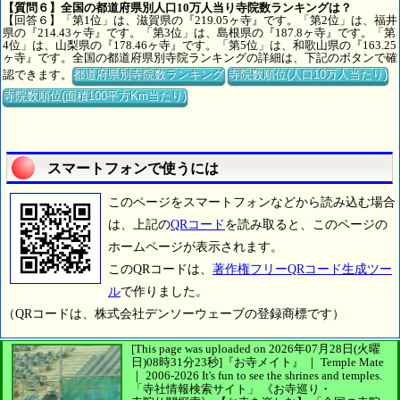
【質問６】全国の都道府県別人口10万人当り寺院数ランキングは？
【回答６】「第1位」は、滋賀県の『219.05ヶ寺』です。「第2位」は、福井
県の『214.43ヶ寺』です。「第3位」は、島根県の『187.8ヶ寺』です。「第
4位」は、山梨県の『178.46ヶ寺』です。「第5位」は、和歌山県の『163.25
ヶ寺』です。全国の都道府県別寺院ランキングの詳細は、下記のボタンで確
認できます。
都道府県別寺院数ランキング
寺院数順位(人口10万人当たり)
寺院数順位(面積100平方Km当たり)
スマートフォンで使うには
このページをスマートフォンなどから読み込む場合
は、上記の
QRコード
を読み取ると、このページの
ホームページが表示されます。
このQRコードは、
著作権フリーQRコード生成ツー
ル
で作りました。
（QRコードは、株式会社デンソーウェーブの登録商標です）
[This page was uploaded on 2026年07月28日(火曜
日)08時31分23秒]
『お寺メイト』 ｜ Temple Mate
｜
2006-2026
It's fun to see
the shrines and temples.
「寺社情報検索サイト」
《お寺巡り・