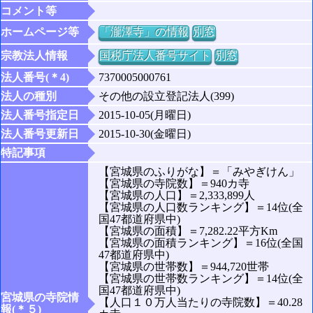
コメント等
ホームページ等
「瀧澤寺」の情報
別窓
宗教法人情報
国税庁法人番号サイト
別窓
法人番号(＊4)
7370005000761
法人の種別
その他の設立登記法人(399)
法人番号指定日
2015-10-05(月曜日)
法人番号更新日
2015-10-30(金曜日)
特記事項
【宮城県のふりがな】＝「みやぎけん」
【宮城県の寺院数】＝940カ寺
【宮城県の人口】＝2,333,899人
【宮城県の人口数ランキング】＝14位(全
国47都道府県中)
【宮城県の面積】＝7,282.22平方Km
【宮城県の面積ランキング】＝16位(全国
47都道府県中)
【宮城県の世帯数】＝944,720世帯
【宮城県の世帯数ランキング】＝14位(全
国47都道府県中)
宮城県の寺院情
【人口１０万人当たりの寺院数】＝40.28
報(＊５)