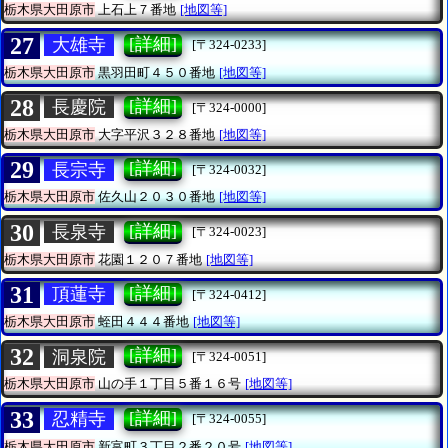
栃木県大田原市
上石上７番地
[地図等]
27
[詳細]
大雄寺
[〒324-0233]
栃木県大田原市
黒羽田町４５０番地
[地図等]
28
[詳細]
長慶院
[〒324-0000]
栃木県大田原市
大字平沢３２８番地
[地図等]
29
[詳細]
長宗寺
[〒324-0032]
栃木県大田原市
佐久山２０３０番地
[地図等]
30
[詳細]
長泉寺
[〒324-0023]
栃木県大田原市
花園１２０７番地
[地図等]
31
[詳細]
頂蓮寺
[〒324-0412]
栃木県大田原市
蛭田４４４番地
[地図等]
32
[詳細]
洞泉院
[〒324-0051]
栃木県大田原市
山の手１丁目５番１６号
[地図等]
33
[詳細]
忍精寺
[〒324-0055]
栃木県大田原市
新富町３丁目２番２０号
[地図等]