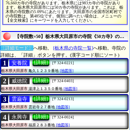
76,660カ寺の寺院があります。栃木県には983カ寺の寺院があり
ます。栃木県大田原市には50カ寺の寺院があります。これは、栃
木県の寺院数の5.09%にあたります。大田原市の全国市区町村で
の寺院数は、第485位です。個別に調べたい場合は、メニューの
【全文検索】にキーワードを入力してください。
【寺院数=50】栃木県大田原市の寺院《50カ寺》の統計
〔詳細モード〕
へ移動。
[栃木県の寺院一覧]
へ移動。寺院の
詳細は、「詳細」ボタンを押す。(漢字コード順にソート)
1
[詳細]
安養院
[〒324-0221]
栃木県大田原市
亀久１２３９番地
[地図等]
2
[詳細]
威徳院
[〒324-0403]
栃木県大田原市
湯津上１３５０番地
[地図等]
3
[詳細]
雲巌寺
[〒324-0213]
栃木県大田原市
雲岩寺２７番地
[地図等]
4
[詳細]
永興寺
[〒324-0024]
栃木県大田原市
福原２８３番地
[地図等]