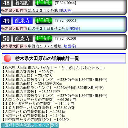
48
[詳細]
養福院
[〒324-0044]
栃木県大田原市
親園１３４５番地
[地図等]
49
[詳細]
龍泉寺
[〒324-0051]
栃木県大田原市
山の手２丁目９番２号
[地図等]
50
[詳細]
龍念寺
[〒324-0206]
栃木県大田原市
中野内１０７１番地
[地図等]
栃木県大田原市の詳細統計一覧
【栃木県 大田原市のふりがな】＝「とちぎけん おおたわらし」
【大田原市の寺院数】＝50カ寺
【大田原市の人口】＝75,457人
【大田原市の人口数ランキング】＝522位(全国1,866市区町村中)
【大田原市の面積】＝354.36平方Km
【大田原市の面積ランキング】＝327位(全国1,866市区町村中)
【大田原市の世帯数】＝28,753世帯
【大田原市の世帯数ランキング】＝527位(全国1,866市区町村中)
【人口１０万人当たりの寺院数】＝66.26カ寺
【１０Km四方当たりの寺院数】＝14.11カ寺
【１０万世帯当たりの寺院数】＝173.89カ寺
【人口当たりの寺院数順位】＝1,081位
【面積当たりの寺院数順位】＝1,149位
【世帯数当たりの寺院数順位】＝1,065位
市区町村別寺院数ランキング
別窓