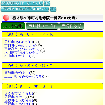
寺院数順位(人口10万人当たり)
別窓
寺院数順位(面積100平方Km当たり)
別窓
栃木県の市町村別寺院一覧表(983カ寺)
ぶりがな順
市町村コード順
寺院件数順
【あ行】あ・い・う・え・お
足利市
(あしかがし)
(124)
市貝町
(いちかいまち)
(15)
宇都宮市
(うつのみやし)
(77)
大田原市
(おおたわらし)
(50)
小山市
(おやまし)
(58)
【か行】か・き・く・け・こ
鹿沼市
(かぬまし)
(57)
上三川町
(かみのかわまち)
(12)
【さ行】さ・し・す・せ・そ
さくら市
(さくらし)
(17)
佐野市
(さのし)
(128)
塩谷町
(しおやまち)
(9)
下野市
(しもつけし)
(14)