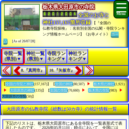
栃木県大田原市の寺院
全国のお寺と
神社157,167箇所収録
【『全国の
仏教寺院探検』：名前別全国の仏閣・寺院ランキ
ング情報ホームページ】《お寺メイト》
ホー
ム
[As of 26/07/28]
寺院一覧
神社一覧
寺院ラン
神社ラン
(県別)▼
(県別)▼
キング▼
キング▼
8.『真岡市』
10.『矢板市』
【
全国の寺院と神社
(157,167)】 【
全国の神社
(80,507)
栃木県の神社
(1,921)
大田原市の神社
(135)】 【
全国の寺院
(76,660)
栃木県の寺院
(983)
大田原市の寺院
(50)】
大田原市の仏教寺院《総数は50カ寺》の統計情報一覧
下記のリストは、栃木県大田原市にある全寺院を一覧表形式で表
示したものです。「2026年05月11日」時点において、全国には