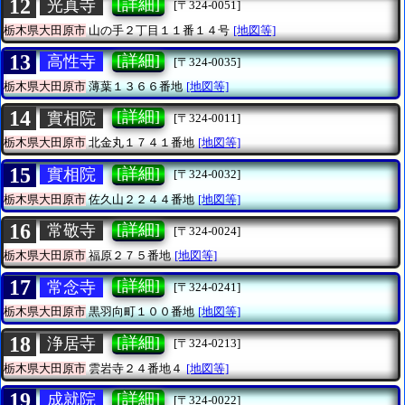
12
[詳細]
光真寺
[〒324-0051]
栃木県大田原市
山の手２丁目１１番１４号
[地図等]
13
[詳細]
高性寺
[〒324-0035]
栃木県大田原市
薄葉１３６６番地
[地図等]
14
[詳細]
實相院
[〒324-0011]
栃木県大田原市
北金丸１７４１番地
[地図等]
15
[詳細]
實相院
[〒324-0032]
栃木県大田原市
佐久山２２４４番地
[地図等]
16
[詳細]
常敬寺
[〒324-0024]
栃木県大田原市
福原２７５番地
[地図等]
17
[詳細]
常念寺
[〒324-0241]
栃木県大田原市
黒羽向町１００番地
[地図等]
18
[詳細]
浄居寺
[〒324-0213]
栃木県大田原市
雲岩寺２４番地４
[地図等]
19
[詳細]
成就院
[〒324-0022]