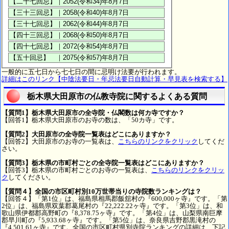
一般的に五七日から七七日の間に忌明け法要が行われます。
詳細はこのリンク【中陰法要日・年忌法要日自動計算・早見表を検索する】
栃木県大田原市の仏教寺院に関するよくある質問
【質問1】栃木県大田原市の全寺院・仏閣数は何カ寺ですか？
【回答1】栃木県大田原市のお寺の数は、「50カ寺」です。
【質問2】大田原市の全寺院一覧表はどこにありますか？
【回答2】大田原市のお寺の一覧表は、
こちらのリンクをクリック
してくだ
さい。
【質問3】栃木県の市町村ごとの全寺院一覧表はどこにありますか？
【回答3】栃木県の市町村ごとのお寺の一覧表は、
こちらのリンクをクリッ
ク
してください。
【質問４】全国の市区町村別10万世帯当りの寺院数ランキングは？
【回答４】「第1位」は、福島県相馬郡飯舘村の『600,000ヶ寺』です。「第
2位」は、福島県双葉郡葛尾村の『22,222.22ヶ寺』です。「第3位」は、和
歌山県伊都郡高野町の『8,378.75ヶ寺』です。「第4位」は、山梨県南巨摩
郡早川町の『5,933.68ヶ寺』です。「第5位」は、奈良県吉野郡黒滝村の
『4,501.61ヶ寺』です。全国の市区町村県別寺院ランキングの詳細は、下記