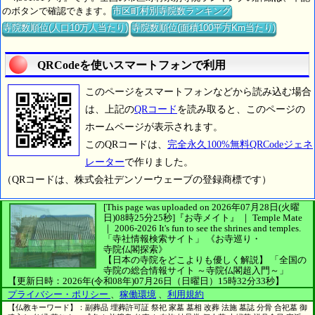
のボタンで確認できます。
市区町村別寺院数ランキング
寺院数順位(人口10万人当たり)
寺院数順位(面積100平方Km当たり)
QRCodeを使いスマートフォンで利用
このページをスマートフォンなどから読み込む場合
は、上記の
QRコード
を読み取ると、このページの
ホームページが表示されます。
このQRコードは、
完全永久100%無料QRCodeジェネ
レーター
で作りました。
（QRコードは、株式会社デンソーウェーブの登録商標です）
[This page was uploaded on 2026年07月28日(火曜
日)08時25分25秒]
『お寺メイト』 ｜ Temple Mate
｜
2006-2026
It's fun to see
the shrines and temples.
「寺社情報検索サイト」
《お寺巡り・
寺院仏閣探索》
【日本の寺院をどこよりも優しく解説】
「全国の
寺院の総合情報サイト ～寺院仏閣超入門～」
【更新日時：2026年(令和08年)07月26日（日曜日）15時32分33秒】
プライバシー・ポリシー
、
稼働環境
、
利用規約
【仏教キーワード】：副葬品 埋葬許可証 祭祀 家墓 墓相 改葬 法施 墓誌 分骨 合祀墓 御