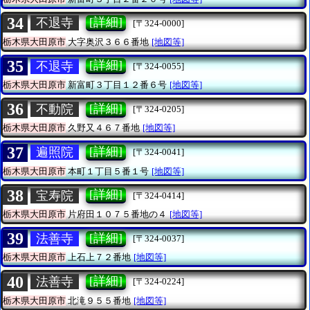
34
[詳細]
不退寺
[〒324-0000]
栃木県大田原市
大字奥沢３６６番地
[地図等]
35
[詳細]
不退寺
[〒324-0055]
栃木県大田原市
新富町３丁目１２番６号
[地図等]
36
[詳細]
不動院
[〒324-0205]
栃木県大田原市
久野又４６７番地
[地図等]
37
[詳細]
遍照院
[〒324-0041]
栃木県大田原市
本町１丁目５番１号
[地図等]
38
[詳細]
宝寿院
[〒324-0414]
栃木県大田原市
片府田１０７５番地の４
[地図等]
39
[詳細]
法善寺
[〒324-0037]
栃木県大田原市
上石上７２番地
[地図等]
40
[詳細]
法善寺
[〒324-0224]
栃木県大田原市
北滝９５５番地
[地図等]