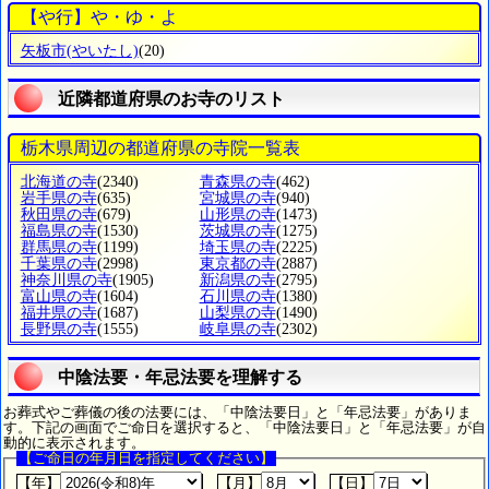
【や行】や・ゆ・よ
矢板市
(やいたし)
(20)
近隣都道府県のお寺のリスト
栃木県周辺の都道府県の寺院一覧表
北海道の寺
(2340)
青森県の寺
(462)
岩手県の寺
(635)
宮城県の寺
(940)
秋田県の寺
(679)
山形県の寺
(1473)
福島県の寺
(1530)
茨城県の寺
(1275)
群馬県の寺
(1199)
埼玉県の寺
(2225)
千葉県の寺
(2998)
東京都の寺
(2887)
神奈川県の寺
(1905)
新潟県の寺
(2795)
富山県の寺
(1604)
石川県の寺
(1380)
福井県の寺
(1687)
山梨県の寺
(1490)
長野県の寺
(1555)
岐阜県の寺
(2302)
中陰法要・年忌法要を理解する
お葬式やご葬儀の後の法要には、「中陰法要日」と「年忌法要」がありま
す。下記の画面でご命日を選択すると、「中陰法要日」と「年忌法要」が自
動的に表示されます。
【ご命日の年月日を指定してください】
【年】
【月】
【日】