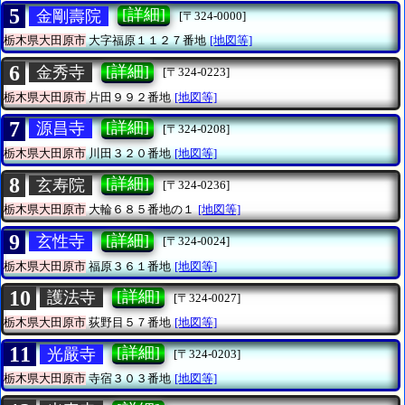
5
[詳細]
金剛壽院
[〒324-0000]
栃木県大田原市
大字福原１１２７番地
[地図等]
6
[詳細]
金秀寺
[〒324-0223]
栃木県大田原市
片田９９２番地
[地図等]
7
[詳細]
源昌寺
[〒324-0208]
栃木県大田原市
川田３２０番地
[地図等]
8
[詳細]
玄寿院
[〒324-0236]
栃木県大田原市
大輪６８５番地の１
[地図等]
9
[詳細]
玄性寺
[〒324-0024]
栃木県大田原市
福原３６１番地
[地図等]
10
[詳細]
護法寺
[〒324-0027]
栃木県大田原市
荻野目５７番地
[地図等]
11
[詳細]
光嚴寺
[〒324-0203]
栃木県大田原市
寺宿３０３番地
[地図等]