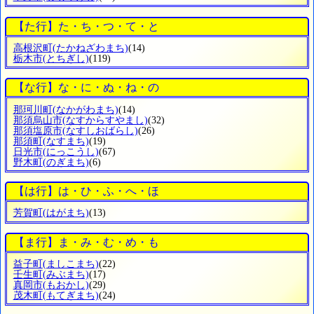
【た行】た・ち・つ・て・と
高根沢町
(たかねざわまち)
(14)
栃木市
(とちぎし)
(119)
【な行】な・に・ぬ・ね・の
那珂川町
(なかがわまち)
(14)
那須烏山市
(なすからすやまし)
(32)
那須塩原市
(なすしおばらし)
(26)
那須町
(なすまち)
(19)
日光市
(にっこうし)
(67)
野木町
(のぎまち)
(6)
【は行】は・ひ・ふ・へ・ほ
芳賀町
(はがまち)
(13)
【ま行】ま・み・む・め・も
益子町
(ましこまち)
(22)
壬生町
(みぶまち)
(17)
真岡市
(もおかし)
(29)
茂木町
(もてぎまち)
(24)