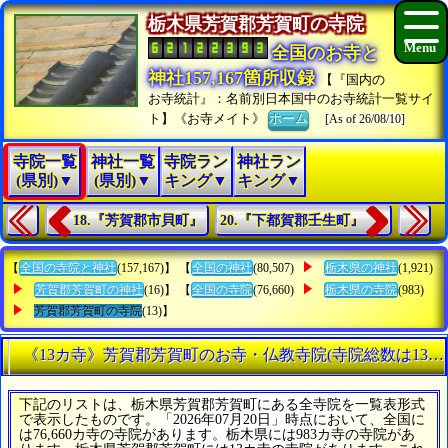
栃木県芳賀郡芳賀町の寺院
全国のお寺と
神社157,167箇所収録
【『国内の
お寺統計』：名前別日本国中のお寺統計一覧サイ
ト】《お寺メイト》
ホーム
[As of 26/08/10]
寺院一覧
神社一覧
寺院ラン
神社ラン
(県別)▼
(県別)▼
キング▼
キング▼
18.『芳賀郡市貝町』
20.『下都賀郡壬生町』
【
全国の寺院と神社
(157,167)】 【
全国の神社
(80,507)
栃木県の神社
(1,921)
芳賀郡芳賀町の神社
(16)】 【
全国の寺院
(76,660)
栃木県の寺院
(983)
芳賀郡芳賀町の寺院
(13)】
《13カ寺》芳賀郡芳賀町のお寺・仏教寺院(寺院総数は13カ
下記のリストは、栃木県芳賀郡芳賀町にある全寺院を一覧表形式
で表示したものです。「2026年07月20日」時点において、全国に
は76,660カ寺の寺院があります。栃木県には983カ寺の寺院があ