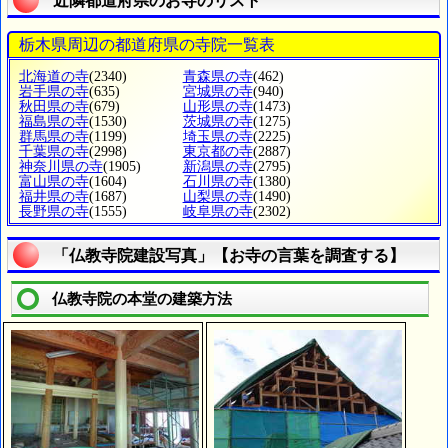
近隣都道府県のお寺のリスト
栃木県周辺の都道府県の寺院一覧表
北海道の寺
(2340)
青森県の寺
(462)
岩手県の寺
(635)
宮城県の寺
(940)
秋田県の寺
(679)
山形県の寺
(1473)
福島県の寺
(1530)
茨城県の寺
(1275)
群馬県の寺
(1199)
埼玉県の寺
(2225)
千葉県の寺
(2998)
東京都の寺
(2887)
神奈川県の寺
(1905)
新潟県の寺
(2795)
富山県の寺
(1604)
石川県の寺
(1380)
福井県の寺
(1687)
山梨県の寺
(1490)
長野県の寺
(1555)
岐阜県の寺
(2302)
「仏教寺院建設写真」【お寺の言葉を調査する】
仏教寺院の本堂の建築方法