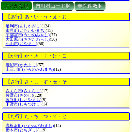
ぶりがな順
市町村コード順
寺院件数順
【あ行】あ・い・う・え・お
足利市
(あしかがし)
(124)
市貝町
(いちかいまち)
(15)
宇都宮市
(うつのみやし)
(77)
大田原市
(おおたわらし)
(50)
小山市
(おやまし)
(58)
【か行】か・き・く・け・こ
鹿沼市
(かぬまし)
(57)
上三川町
(かみのかわまち)
(12)
【さ行】さ・し・す・せ・そ
さくら市
(さくらし)
(17)
佐野市
(さのし)
(128)
塩谷町
(しおやまち)
(9)
下野市
(しもつけし)
(14)
【た行】た・ち・つ・て・と
高根沢町
(たかねざわまち)
(14)
栃木市
(とちぎし)
(119)