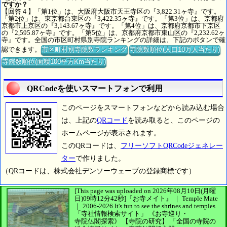
ですか？
【回答４】「第1位」は、大阪府大阪市天王寺区の『3,822.31ヶ寺』です。
「第2位」は、東京都台東区の『3,422.35ヶ寺』です。「第3位」は、京都府
京都市上京区の『3,143.67ヶ寺』です。「第4位」は、京都府京都市下京区
の『2,595.87ヶ寺』です。「第5位」は、京都府京都市東山区の『2,232.62ヶ
寺』です。全国の市区町村県別寺院ランキングの詳細は、下記のボタンで確
認できます。
市区町村別寺院数ランキング
寺院数順位(人口10万人当たり)
寺院数順位(面積100平方Km当たり)
QRCodeを使いスマートフォンで利用
このページをスマートフォンなどから読み込む場合
は、上記の
QRコード
を読み取ると、このページの
ホームページが表示されます。
このQRコードは、
フリーソフトQRCodeジェネレー
ター
で作りました。
（QRコードは、株式会社デンソーウェーブの登録商標です）
[This page was uploaded on 2026年08月10日(月曜
日)09時12分42秒]
『お寺メイト』 ｜ Temple Mate
｜
2006-2026
It's fun to see
the shrines and temples.
「寺社情報検索サイト」
《お寺巡り・
寺院仏閣探索》
【寺院の研究】
「全国の寺院の