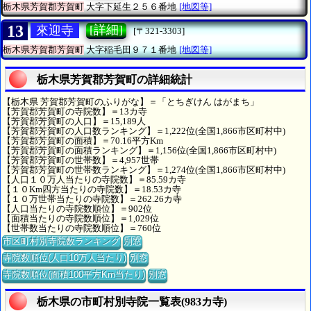
栃木県芳賀郡芳賀町
大字下延生２５６番地
[地図等]
13
[詳細]
來迎寺
[〒321-3303]
栃木県芳賀郡芳賀町
大字稲毛田９７１番地
[地図等]
栃木県芳賀郡芳賀町の詳細統計
【栃木県 芳賀郡芳賀町のふりがな】＝「とちぎけん はがまち」
【芳賀郡芳賀町の寺院数】＝13カ寺
【芳賀郡芳賀町の人口】＝15,189人
【芳賀郡芳賀町の人口数ランキング】＝1,222位(全国1,866市区町村中)
【芳賀郡芳賀町の面積】＝70.16平方Km
【芳賀郡芳賀町の面積ランキング】＝1,156位(全国1,866市区町村中)
【芳賀郡芳賀町の世帯数】＝4,957世帯
【芳賀郡芳賀町の世帯数ランキング】＝1,274位(全国1,866市区町村中)
【人口１０万人当たりの寺院数】＝85.59カ寺
【１０Km四方当たりの寺院数】＝18.53カ寺
【１０万世帯当たりの寺院数】＝262.26カ寺
【人口当たりの寺院数順位】＝902位
【面積当たりの寺院数順位】＝1,029位
【世帯数当たりの寺院数順位】＝760位
市区町村別寺院数ランキング
別窓
寺院数順位(人口10万人当たり)
別窓
寺院数順位(面積100平方Km当たり)
別窓
栃木県の市町村別寺院一覧表(983カ寺)