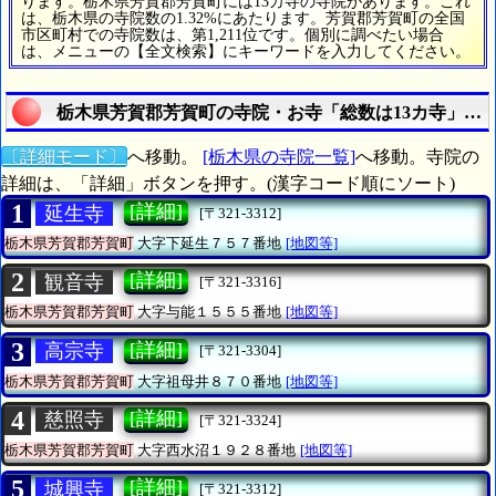
ります。栃木県芳賀郡芳賀町には13カ寺の寺院があります。これ
は、栃木県の寺院数の1.32%にあたります。芳賀郡芳賀町の全国
市区町村での寺院数は、第1,211位です。個別に調べたい場合
は、メニューの【全文検索】にキーワードを入力してください。
栃木県芳賀郡芳賀町の寺院・お寺「総数は13カ寺」を
〔詳細モード〕
へ移動。
[栃木県の寺院一覧]
へ移動。寺院の
詳細は、「詳細」ボタンを押す。(漢字コード順にソート)
1
[詳細]
延生寺
[〒321-3312]
栃木県芳賀郡芳賀町
大字下延生７５７番地
[地図等]
2
[詳細]
観音寺
[〒321-3316]
栃木県芳賀郡芳賀町
大字与能１５５５番地
[地図等]
3
[詳細]
高宗寺
[〒321-3304]
栃木県芳賀郡芳賀町
大字祖母井８７０番地
[地図等]
4
[詳細]
慈照寺
[〒321-3324]
栃木県芳賀郡芳賀町
大字西水沼１９２８番地
[地図等]
5
[詳細]
城興寺
[〒321-3312]