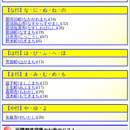
【な行】な・に・ぬ・ね・の
那珂川町
(なかがわまち)
(14)
那須烏山市
(なすからすやまし)
(32)
那須塩原市
(なすしおばらし)
(26)
那須町
(なすまち)
(19)
日光市
(にっこうし)
(67)
野木町
(のぎまち)
(6)
【は行】は・ひ・ふ・へ・ほ
芳賀町
(はがまち)
(13)
【ま行】ま・み・む・め・も
益子町
(ましこまち)
(22)
壬生町
(みぶまち)
(17)
真岡市
(もおかし)
(29)
茂木町
(もてぎまち)
(24)
【や行】や・ゆ・よ
矢板市
(やいたし)
(20)