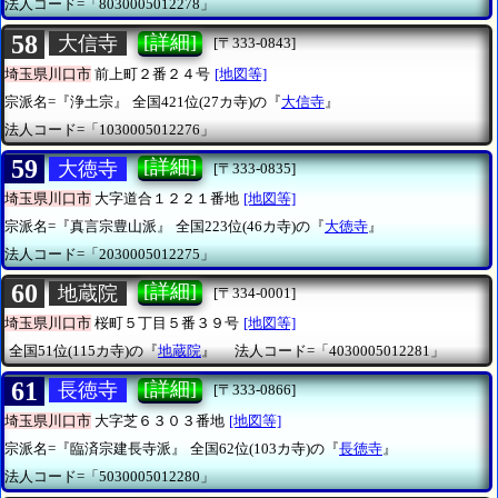
法人コード=「8030005012278」
58
[詳細]
大信寺
[〒333-0843]
埼玉県川口市
前上町２番２４号
[地図等]
宗派名=『浄土宗』
全国421位(27カ寺)の『
大信寺
』
法人コード=「1030005012276」
59
[詳細]
大徳寺
[〒333-0835]
埼玉県川口市
大字道合１２２１番地
[地図等]
宗派名=『真言宗豊山派』
全国223位(46カ寺)の『
大徳寺
』
法人コード=「2030005012275」
60
[詳細]
地蔵院
[〒334-0001]
埼玉県川口市
桜町５丁目５番３９号
[地図等]
全国51位(115カ寺)の『
地蔵院
』
法人コード=「4030005012281」
61
[詳細]
長徳寺
[〒333-0866]
埼玉県川口市
大字芝６３０３番地
[地図等]
宗派名=『臨済宗建長寺派』
全国62位(103カ寺)の『
長徳寺
』
法人コード=「5030005012280」