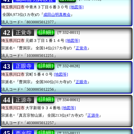
埼玉県川口市
中青木３丁目６番３０号
[地図等]
全国6,973位(1カ寺)の『
成田山明真教会
』
法人コード=「8030005012377」
42
[詳細]
正覚寺
[〒332-0011]
埼玉県川口市
元郷３丁目１番１４号
[地図等]
宗派名=『曹洞宗』
全国14位(217カ寺)の『
正覚寺
』
法人コード=「1030005012251」
43
[詳細]
正眼寺
[〒332-0028]
埼玉県川口市
宮町５番４０号
[地図等]
宗派名=『曹洞宗』
全国360位(31カ寺)の『
正眼寺
』
法人コード=「5030005012256」
44
[詳細]
正源寺
[〒334-0061]
埼玉県川口市
大字新堀９３４番地
[地図等]
宗派名=『真言宗智山派』
全国213位(47カ寺)の『
正源寺
』
法人コード=「4030005012257」
45
[詳細]
西光院
[〒333-0811]