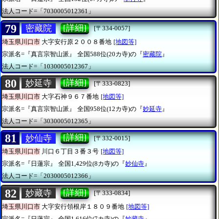
法人コード=「7030005012361」
79
[詳細]
密藏院
[〒334-0057]
埼玉県川口市
大字安行原２００８番地
[地図等]
宗派名=『真言宗智山派』
全国588位(20カ寺)の『
密藏院
』
法人コード=「1030005012367」
80
[詳細]
妙延寺
[〒333-0823]
埼玉県川口市
大字石神９６７番地
[地図等]
宗派名=『真言宗智山派』
全国958位(12カ寺)の『
妙延寺
』
法人コード=「3030005012365」
81
[詳細]
妙仙寺
[〒332-0015]
埼玉県川口市
川口６丁目３番３号
[地図等]
宗派名=『日蓮宗』
全国1,429位(8カ寺)の『
妙仙寺
』
法人コード=「2030005012366」
82
[詳細]
妙藏寺
[〒333-0834]
埼玉県川口市
大字安行領根岸１８０９番地
[地図等]
宗派名=『日蓮宗』
全国1,616位(7カ寺)の『
妙藏寺
』