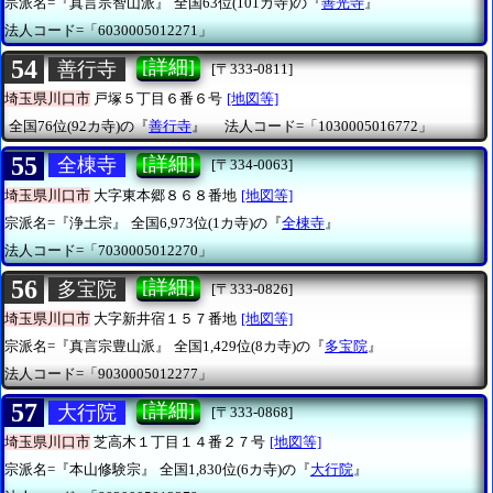
宗派名=『真言宗智山派』
全国63位(101カ寺)の『
善光寺
』
法人コード=「6030005012271」
54
[詳細]
善行寺
[〒333-0811]
埼玉県川口市
戸塚５丁目６番６号
[地図等]
全国76位(92カ寺)の『
善行寺
』
法人コード=「1030005016772」
55
[詳細]
全棟寺
[〒334-0063]
埼玉県川口市
大字東本郷８６８番地
[地図等]
宗派名=『浄土宗』
全国6,973位(1カ寺)の『
全棟寺
』
法人コード=「7030005012270」
56
[詳細]
多宝院
[〒333-0826]
埼玉県川口市
大字新井宿１５７番地
[地図等]
宗派名=『真言宗豊山派』
全国1,429位(8カ寺)の『
多宝院
』
法人コード=「9030005012277」
57
[詳細]
大行院
[〒333-0868]
埼玉県川口市
芝高木１丁目１４番２７号
[地図等]
宗派名=『本山修験宗』
全国1,830位(6カ寺)の『
大行院
』