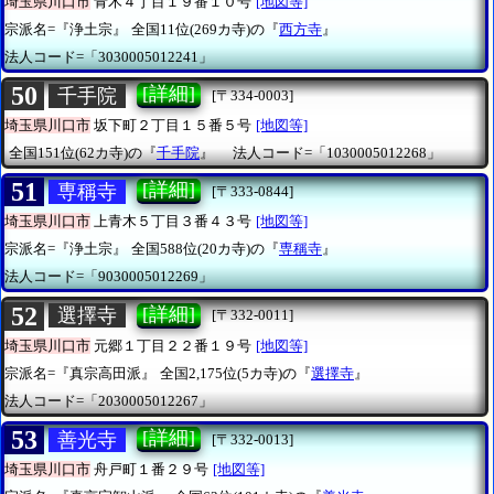
埼玉県川口市
青木４丁目１９番１０号
[地図等]
宗派名=『浄土宗』
全国11位(269カ寺)の『
西方寺
』
法人コード=「3030005012241」
50
[詳細]
千手院
[〒334-0003]
埼玉県川口市
坂下町２丁目１５番５号
[地図等]
全国151位(62カ寺)の『
千手院
』
法人コード=「1030005012268」
51
[詳細]
専稱寺
[〒333-0844]
埼玉県川口市
上青木５丁目３番４３号
[地図等]
宗派名=『浄土宗』
全国588位(20カ寺)の『
専稱寺
』
法人コード=「9030005012269」
52
[詳細]
選擇寺
[〒332-0011]
埼玉県川口市
元郷１丁目２２番１９号
[地図等]
宗派名=『真宗高田派』
全国2,175位(5カ寺)の『
選擇寺
』
法人コード=「2030005012267」
53
[詳細]
善光寺
[〒332-0013]
埼玉県川口市
舟戸町１番２９号
[地図等]