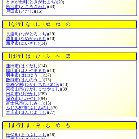
ときがわ町
(ときがわまち)
(20)
所沢市
(ところざわし)
(43)
戸田市
(とだし)
(15)
【な行】な・に・ぬ・ね・の
長瀞町
(ながとろまち)
(19)
滑川町
(なめがわまち)
(10)
新座市
(にいざし)
(14)
【は行】は・ひ・ふ・へ・ほ
蓮田市
(はすだし)
(14)
鳩山町
(はとやままち)
(13)
羽生市
(はにゆうし)
(37)
飯能市
(はんのうし)
(75)
東秩父村
(ひがしちちぶむら)
(13)
東松山市
(ひがしまつやまし)
(39)
日高市
(ひだかし)
(39)
深谷市
(ふかやし)
(94)
富士見市
(ふじみし)
(15)
ふじみ野市
(ふじみのし)
(5)
本庄市
(ほんじようし)
(77)
【ま行】ま・み・む・め・も
松伏町
(まつぶしまち)
(16)