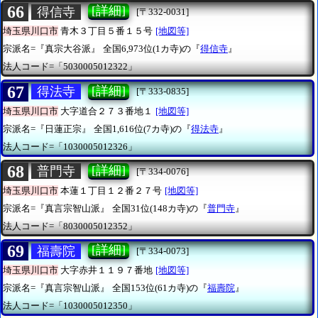
66
[詳細]
得信寺
[〒332-0031]
埼玉県川口市
青木３丁目５番１５号
[地図等]
宗派名=『真宗大谷派』
全国6,973位(1カ寺)の『
得信寺
』
法人コード=「5030005012322」
67
[詳細]
得法寺
[〒333-0835]
埼玉県川口市
大字道合２７３番地１
[地図等]
宗派名=『日蓮正宗』
全国1,616位(7カ寺)の『
得法寺
』
法人コード=「1030005012326」
68
[詳細]
普門寺
[〒334-0076]
埼玉県川口市
本蓮１丁目１２番２７号
[地図等]
宗派名=『真言宗智山派』
全国31位(148カ寺)の『
普門寺
』
法人コード=「8030005012352」
69
[詳細]
福壽院
[〒334-0073]
埼玉県川口市
大字赤井１１９７番地
[地図等]
宗派名=『真言宗智山派』
全国153位(61カ寺)の『
福壽院
』
法人コード=「1030005012350」