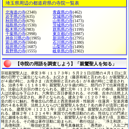
埼玉県周辺の都道府県の寺院一覧表
北海道の寺
(2340)
青森県の寺
(462)
岩手県の寺
(635)
宮城県の寺
(940)
秋田県の寺
(679)
山形県の寺
(1473)
福島県の寺
(1530)
茨城県の寺
(1275)
栃木県の寺
(983)
群馬県の寺
(1199)
千葉県の寺
(2998)
東京都の寺
(2887)
神奈川県の寺
(1905)
新潟県の寺
(2795)
富山県の寺
(1604)
石川県の寺
(1380)
福井県の寺
(1687)
山梨県の寺
(1490)
長野県の寺
(1555)
岐阜県の寺
(2302)
【寺院の用語を調査しよう】「親鸞聖人を知る」
宗祖親鸞聖人は、承安３年（１１７３年）５月２１日(旧暦の４月１日)に京
都の日野でご誕生になられる。お父さま（藤原有範と言われる）が親鸞聖人
が４歳の時に、お母さま（吉光御前と言われる）が８歳の時にご逝去され
る。治承５年（１１８１年）親鸞聖人が９歳の時に、慈円の下で出家得度さ
れ、比叡山天台宗の僧となられる。建仁元年（１２０１年）の春頃、親鸞聖
人は比叡山を下山され、六角堂に百日参籠される。その後、吉水の法然上人
の下で信心決定され、弟子となられる。建永２年（１２０７年）、後鳥羽上
皇の怒りに触れ、専修念仏の禁止と西意善綽房・性願房・住蓮房・安楽房遵
西の４名を死罪、法然上人ならびに親鸞聖人を含む７名の弟子が流罪に処せ
られる。 建暦元年（１２１１年）流罪より５年後、親鸞聖人の流罪が許さ
れる。建保２年（１２１４年）東国での布教活動のため、性信などの門弟と
共に越後を出発し、常陸国に向かう。親鸞聖人が６０歳を過ぎた頃、京都に
帰京される。その後は著作活動に励まられ、「教行信証」、「浄土和讃」、
「高僧和讃」、「唯信鈔文意」、「尊号真像銘文」「愚禿鈔」、「入出二門