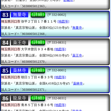
法人コード=「5030005012363」
83
[詳細]
無量寺
[〒332-0002]
埼玉県川口市
弥平２丁目１７番１１号
[地図等]
宗派名=『真言宗智山派』
全国45位(123カ寺)の『
無量寺
』
法人コード=「9030005012368」
84
[詳細]
薬王寺
[〒333-0831]
埼玉県川口市
大字木曽呂９３４番地
[地図等]
宗派名=『真言宗豊山派』
全国59位(106カ寺)の『
薬王寺
』
法人コード=「6030005012370」
85
[詳細]
薬林寺
[〒332-0001]
埼玉県川口市
朝日１丁目４番３３号
[地図等]
宗派名=『真言宗智山派』
全国4,418位(2カ寺)の『
薬林寺
』
法人コード=「5030005012371」
86
[詳細]
龍泉寺
[〒332-0031]
埼玉県川口市
青木５丁目５番３６号
[地図等]