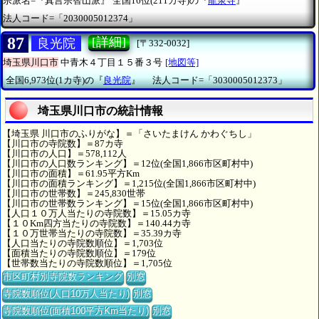
宗派名=『真言宗智山派』
全国16位(211カ寺)の『
龍泉寺
』
法人コード=「2030005012374」
87
[詳細]
良光院
[〒332-0032]
埼玉県川口市
中青木４丁目１５番３号
[地図等]
全国6,973位(1カ寺)の『
良光院
』
法人コード=「3030005012373」
埼玉県川口市の統計情報
【埼玉県 川口市のふりがな】＝「さいたまけん かわぐちし」
【川口市の寺院数】＝87カ寺
【川口市の人口】＝578,112人
【川口市の人口数ランキング】＝12位(全国1,866市区町村中)
【川口市の面積】＝61.95平方Km
【川口市の面積ランキング】＝1,215位(全国1,866市区町村中)
【川口市の世帯数】＝245,830世帯
【川口市の世帯数ランキング】＝15位(全国1,866市区町村中)
【人口１０万人当たりの寺院数】＝15.05カ寺
【１０Km四方当たりの寺院数】＝140.44カ寺
【１０万世帯当たりの寺院数】＝35.39カ寺
【人口当たりの寺院数順位】＝1,703位
【面積当たりの寺院数順位】＝179位
【世帯数当たりの寺院数順位】＝1,705位
市区町村別寺院数ランキング
別窓
寺院数順位(人口10万人当たり)
別窓
寺院数順位(面積100平方Km当たり)
別窓