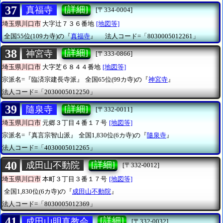
37
[詳細]
真福寺
[〒334-0004]
埼玉県川口市
大字辻７３６番地
[地図等]
全国55位(109カ寺)の『
真福寺
』
法人コード=「8030005012261」
38
[詳細]
神宮寺
[〒333-0866]
埼玉県川口市
大字芝６８４４番地
[地図等]
宗派名=『臨済宗建長寺派』
全国65位(99カ寺)の『
神宮寺
』
法人コード=「2030005012250」
39
[詳細]
隨泉寺
[〒332-0011]
埼玉県川口市
元郷３丁目４番１７号
[地図等]
宗派名=『真言宗智山派』
全国1,830位(6カ寺)の『
隨泉寺
』
法人コード=「4030005012265」
40
[詳細]
成田山不動院
[〒332-0012]
埼玉県川口市
本町３丁目３番１７号
[地図等]
全国1,830位(6カ寺)の『
成田山不動院
』
法人コード=「8030005012369」
41
[詳細]
成田山明真教会
[〒332-0032]