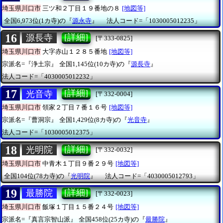
埼玉県川口市
三ツ和２丁目１９番地の８
[地図等]
全国6,973位(1カ寺)の『
源永寺
』
法人コード=「1030005012235」
16
[詳細]
源長寺
[〒333-0825]
埼玉県川口市
大字赤山１２８５番地
[地図等]
宗派名=『浄土宗』
全国1,145位(10カ寺)の『
源長寺
』
法人コード=「4030005012232」
17
[詳細]
光音寺
[〒332-0004]
埼玉県川口市
領家２丁目７番１６号
[地図等]
宗派名=『曹洞宗』
全国1,429位(8カ寺)の『
光音寺
』
法人コード=「1030005012375」
18
[詳細]
光明院
[〒332-0032]
埼玉県川口市
中青木１丁目９番２９号
[地図等]
全国104位(78カ寺)の『
光明院
』
法人コード=「4030005012793」
19
[詳細]
最勝院
[〒332-0023]
埼玉県川口市
飯塚１丁目１５番２４号
[地図等]
宗派名=『真言宗智山派』
全国458位(25カ寺)の『
最勝院
』