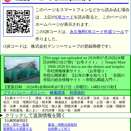
このページをスマートフォンなどから読み込む場合
は、上記の
QRコード
を読み取ると、このページの
ホームページが表示されます。
このQRコードは、
永久無料QRコード作成ツール
で
作りました。
（QRコードは、株式会社デンソーウェーブの登録商標です）
[This page was uploaded on 2026年07月28日(火曜
日)08時25分27秒]
『お寺メイト』 ｜ Temple Mate
｜
2006-2026
It's fun to see
the shrines and temples.
「寺社情報検索サイト」
《お寺巡り・
寺院仏閣探索》
【お寺の事を知ろう】
「全国の
寺院の総合情報サイト ～寺院仏閣超入門～」
【更新日時：2026年(令和08年)07月27日（月曜日）14時53分55秒】
プライバシー・ポリシー
、
稼働環境
、
利用規約
【仏教キーワード】：帰依・宗派・墓相・無縁墓・年忌法要・法名・法会・戒名・月
命日・宗旨・埋葬許可証・樹木葬・御魂抜き・追善供養・本堂・お堂・御々堂・納骨
堂・法事・夫婦墓・改葬許可証・個人墓・閉眼供養・お布施・自然葬・法施・開眼供
養・寺院墓地・墓じまい・永代供養・倶会一処・改葬
クリックして追加情報を開く
【仏教関連用語】
行年・享年一覧表
墓地・埋葬法律規則
親鸞聖人を調査する
自然葬って何？