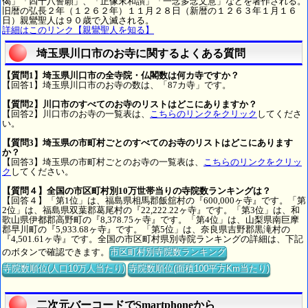
偈」「四十八誓願」、「正像末和讃」「一念多念文意」などを著作される。
旧暦の弘長２年（１２６２年）１１月２８日（新暦の１２６３年１月１６
日）親鸞聖人は９０歳で入滅される。
詳細はこのリンク【親鸞聖人を知る】
埼玉県川口市のお寺に関するよくある質問
【質問1】埼玉県川口市の全寺院・仏閣数は何カ寺ですか？
【回答1】埼玉県川口市のお寺の数は、「87カ寺」です。
【質問2】川口市のすべてのお寺のリストはどこにありますか？
【回答2】川口市のお寺の一覧表は、
こちらのリンクをクリック
してくださ
い。
【質問3】埼玉県の市町村ごとのすべてのお寺のリストはどこにあります
か？
【回答3】埼玉県の市町村ごとのお寺の一覧表は、
こちらのリンクをクリッ
ク
してください。
【質問４】全国の市区町村別10万世帯当りの寺院数ランキングは？
【回答４】「第1位」は、福島県相馬郡飯舘村の『600,000ヶ寺』です。「第
2位」は、福島県双葉郡葛尾村の『22,222.22ヶ寺』です。「第3位」は、和
歌山県伊都郡高野町の『8,378.75ヶ寺』です。「第4位」は、山梨県南巨摩
郡早川町の『5,933.68ヶ寺』です。「第5位」は、奈良県吉野郡黒滝村の
『4,501.61ヶ寺』です。全国の市区町村県別寺院ランキングの詳細は、下記
のボタンで確認できます。
市区町村別寺院数ランキング
寺院数順位(人口10万人当たり)
寺院数順位(面積100平方Km当たり)
二次元バーコードでSmartphoneから