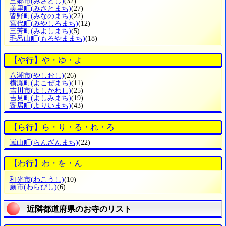
三郷市
(みさとし)
(32)
美里町
(みさとまち)
(27)
皆野町
(みなのまち)
(22)
宮代町
(みやしろまち)
(12)
三芳町
(みよしまち)
(5)
毛呂山町
(もろやままち)
(18)
【や行】や・ゆ・よ
八潮市
(やしおし)
(26)
横瀬町
(よこぜまち)
(11)
吉川市
(よしかわし)
(25)
吉見町
(よしみまち)
(19)
寄居町
(よりいまち)
(43)
【ら行】ら・り・る・れ・ろ
嵐山町
(らんざんまち)
(22)
【わ行】わ・を・ん
和光市
(わこうし)
(10)
蕨市
(わらびし)
(6)
近隣都道府県のお寺のリスト