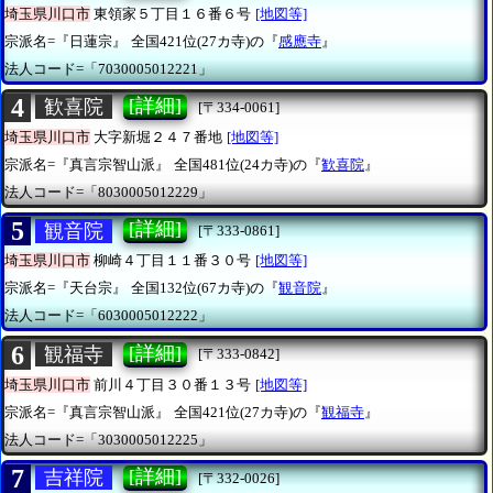
埼玉県川口市
東領家５丁目１６番６号
[地図等]
宗派名=『日蓮宗』
全国421位(27カ寺)の『
感應寺
』
法人コード=「7030005012221」
4
[詳細]
歓喜院
[〒334-0061]
埼玉県川口市
大字新堀２４７番地
[地図等]
宗派名=『真言宗智山派』
全国481位(24カ寺)の『
歓喜院
』
法人コード=「8030005012229」
5
[詳細]
観音院
[〒333-0861]
埼玉県川口市
柳崎４丁目１１番３０号
[地図等]
宗派名=『天台宗』
全国132位(67カ寺)の『
観音院
』
法人コード=「6030005012222」
6
[詳細]
観福寺
[〒333-0842]
埼玉県川口市
前川４丁目３０番１３号
[地図等]
宗派名=『真言宗智山派』
全国421位(27カ寺)の『
観福寺
』
法人コード=「3030005012225」
7
[詳細]
吉祥院
[〒332-0026]