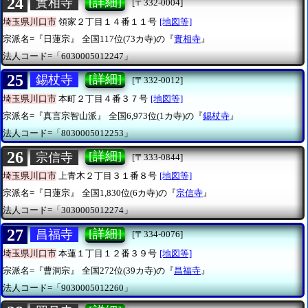
24
[詳細]
實相寺
[〒332-0004]
埼玉県川口市
領家２丁目１４番１１号
[地図等]
宗派名=『日蓮宗』
全国117位(73カ寺)の『
實相寺
』
法人コード=「6030005012247」
25
[詳細]
錫杖寺
[〒332-0012]
埼玉県川口市
本町２丁目４番３７号
[地図等]
宗派名=『真言宗智山派』
全国6,973位(1カ寺)の『
錫杖寺
』
法人コード=「8030005012253」
26
[詳細]
宗信寺
[〒333-0844]
埼玉県川口市
上青木２丁目３１番８号
[地図等]
宗派名=『日蓮宗』
全国1,830位(6カ寺)の『
宗信寺
』
法人コード=「3030005012274」
27
[詳細]
昌福寺
[〒334-0076]
埼玉県川口市
本蓮１丁目１２番３９号
[地図等]
宗派名=『曹洞宗』
全国272位(39カ寺)の『
昌福寺
』
法人コード=「9030005012260」