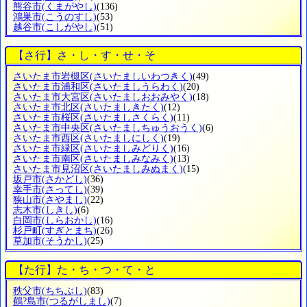
熊谷市
(くまがやし)
(136)
鴻巣市
(こうのすし)
(53)
越谷市
(こしがやし)
(51)
【さ行】さ・し・す・せ・そ
さいたま市岩槻区
(さいたましいわつきく)
(49)
さいたま市浦和区
(さいたましうらわく)
(20)
さいたま市大宮区
(さいたましおおみやく)
(18)
さいたま市北区
(さいたましきたく)
(12)
さいたま市桜区
(さいたましさくらく)
(11)
さいたま市中央区
(さいたましちゅうおうく)
(6)
さいたま市西区
(さいたましにしく)
(19)
さいたま市緑区
(さいたましみどりく)
(16)
さいたま市南区
(さいたましみなみく)
(13)
さいたま市見沼区
(さいたましみぬまく)
(15)
坂戸市
(さかどし)
(36)
幸手市
(さってし)
(39)
狭山市
(さやまし)
(22)
志木市
(しきし)
(6)
白岡市
(しらおかし)
(16)
杉戸町
(すぎとまち)
(26)
草加市
(そうかし)
(25)
【た行】た・ち・つ・て・と
秩父市
(ちちぶし)
(83)
鶴?島市
(つるがしまし)
(7)