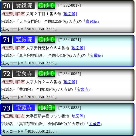
70
[詳細]
寶鏡院
[〒332-0017]
埼玉県川口市
栄町２丁目１番５号
[地図等]
宗派名=『天台寺門宗』
全国3,258位(3カ寺)の『
寶鏡院
』
法人コード=「5030005012355」
71
[詳細]
宝厳院
[〒334-0071]
埼玉県川口市
大字安行慈林９５４番地
[地図等]
宗派名=『真言宗智山派』
全国4,418位(2カ寺)の『
宝厳院
』
法人コード=「1030005012359」
72
[詳細]
宝泉寺
[〒334-0067]
埼玉県川口市
大字大竹２４８番地
[地図等]
宗派名=『曹洞宗』
全国108位(77カ寺)の『
宝泉寺
』
法人コード=「2030005012358」
73
[詳細]
宝藏寺
[〒333-0833]
埼玉県川口市
大字西新井宿３５５番地
[地図等]
宗派名=『真言宗豊山派』
全国386位(29カ寺)の『
宝藏寺
』
法人コード=「4030005012356」