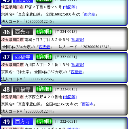
埼玉県川口市
戸塚２丁目６番２９号
[地図等]
宗派名=『真言宗豊山派』
全国160位(58カ寺)の『
西光院
』
法人コード=「8030005012245」
46
[詳細]
西光寺
[〒334-0013]
埼玉県川口市
南鳩ヶ谷７丁目３２番６号
[地図等]
全国3位(584カ寺)の『
西光寺
』
法人コード=「2030005012242」
47
[詳細]
西福寺
[〒332-0021]
埼玉県川口市
西川口３丁目２４番１３号
[地図等]
宗派名=『浄土宗』
全国4位(357カ寺)の『
西福寺
』
法人コード=「3030005012266」
48
[詳細]
西福寺
[〒333-0813]
埼玉県川口市
大字西立野４２０番地
[地図等]
宗派名=『真言宗豊山派』
全国4位(357カ寺)の『
西福寺
』
法人コード=「9030005012244」
49
[詳細]
西方寺
[〒332-0031]