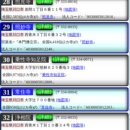
28
[詳細]
照見寺
[〒333-0816]
埼玉県川口市
差間１丁目６番１１号
[地図等]
全国2,585位(4カ寺)の『
照見寺
』
法人コード=「9030005012616」
29
[詳細]
照妙寺
[〒332-0035]
埼玉県川口市
西青木３丁目６番３２号
[地図等]
宗派名=『本門佛立宗』
全国4,418位(2カ寺)の『
照妙寺
』
法人コード=「4030005012249」
30
[詳細]
乗性寺知足院
[〒334-0071]
埼玉県川口市
大字安行慈林６２５番地３
[地図等]
全国6,973位(1カ寺)の『
乗性寺知足院
』
法人コード=「6030005012800」
31
[詳細]
常住寺
[〒334-0004]
埼玉県川口市
大字辻７００番地
[地図等]
全国958位(12カ寺)の『
常住寺
』
法人コード=「6030005012263」
32
[詳細]
浄相院
[〒332-0035]
埼玉県川口市
西青木１丁目１０番３４号
[地図等]