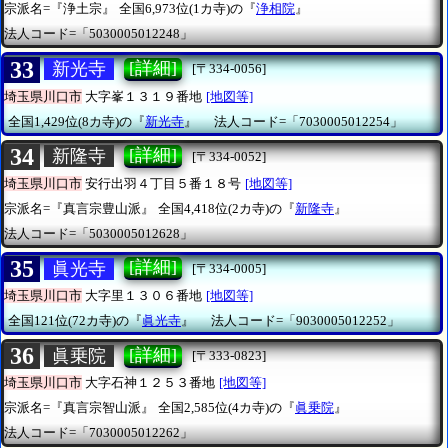
宗派名=『浄土宗』
全国6,973位(1カ寺)の『
浄相院
』
法人コード=「5030005012248」
33
[詳細]
新光寺
[〒334-0056]
埼玉県川口市
大字峯１３１９番地
[地図等]
全国1,429位(8カ寺)の『
新光寺
』
法人コード=「7030005012254」
34
[詳細]
新隆寺
[〒334-0052]
埼玉県川口市
安行出羽４丁目５番１８号
[地図等]
宗派名=『真言宗豊山派』
全国4,418位(2カ寺)の『
新隆寺
』
法人コード=「5030005012628」
35
[詳細]
眞光寺
[〒334-0005]
埼玉県川口市
大字里１３０６番地
[地図等]
全国121位(72カ寺)の『
眞光寺
』
法人コード=「9030005012252」
36
[詳細]
眞乗院
[〒333-0823]
埼玉県川口市
大字石神１２５３番地
[地図等]
宗派名=『真言宗智山派』
全国2,585位(4カ寺)の『
眞乗院
』
法人コード=「7030005012262」