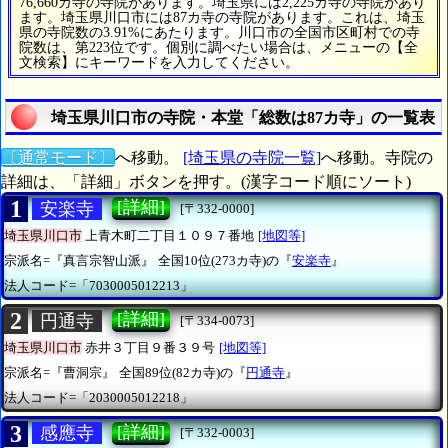
76,660カ寺の寺院があります。埼玉県には2,225カ寺の寺院があり
ます。埼玉県川口市には87カ寺の寺院があります。これは、埼玉
県の寺院数の3.91%にあたります。川口市の全国市区町村での寺
院数は、第223位です。個別に調べたい場合は、メニューの【全
文検索】にキーワードを入力してください。
埼玉県川口市の寺院・本堂「総数は87カ寺」の一覧表
〔通常モード〕
へ移動。
[埼玉県の寺院一覧]
へ移動。寺院の
詳細は、「詳細」ボタンを押す。(漢字コード順にソート)
1
[詳細]
安楽寺
[〒332-0000]
埼玉県川口市
上青木町二丁目１０９７番地
[地図等]
宗派名=『真言宗智山派』
全国10位(273カ寺)の『
安楽寺
』
法人コード=「7030005012213」
2
[詳細]
円通寺
[〒334-0073]
埼玉県川口市
赤井３丁目９番３９号
[地図等]
宗派名=『曹洞宗』
全国89位(82カ寺)の『
円通寺
』
法人コード=「2030005012218」
3
[詳細]
感應寺
[〒332-0003]