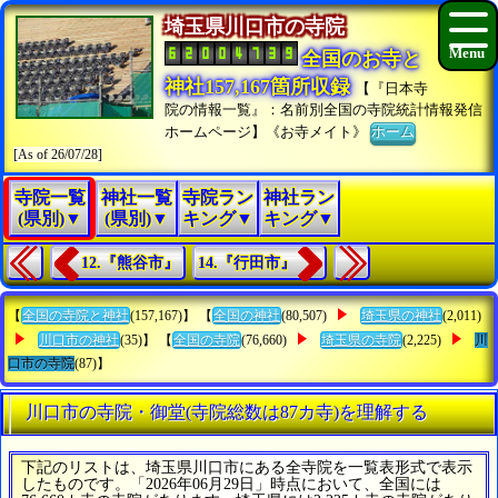
埼玉県川口市の寺院
全国のお寺と
神社157,167箇所収録
【『日本寺
院の情報一覧』：名前別全国の寺院統計情報発信
ホームページ】《お寺メイト》
ホーム
[As of 26/07/28]
寺院一覧
神社一覧
寺院ラン
神社ラン
(県別)▼
(県別)▼
キング▼
キング▼
12.『熊谷市』
14.『行田市』
【
全国の寺院と神社
(157,167)】 【
全国の神社
(80,507)
埼玉県の神社
(2,011)
川口市の神社
(35)】 【
全国の寺院
(76,660)
埼玉県の寺院
(2,225)
川
口市の寺院
(87)】
川口市の寺院・御堂(寺院総数は87カ寺)を理解する
下記のリストは、埼玉県川口市にある全寺院を一覧表形式で表示
したものです。「2026年06月29日」時点において、全国には