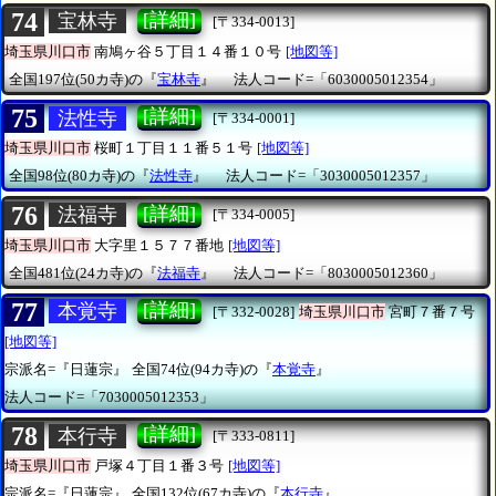
74
[詳細]
宝林寺
[〒334-0013]
埼玉県川口市
南鳩ヶ谷５丁目１４番１０号
[地図等]
全国197位(50カ寺)の『
宝林寺
』
法人コード=「6030005012354」
75
[詳細]
法性寺
[〒334-0001]
埼玉県川口市
桜町１丁目１１番５１号
[地図等]
全国98位(80カ寺)の『
法性寺
』
法人コード=「3030005012357」
76
[詳細]
法福寺
[〒334-0005]
埼玉県川口市
大字里１５７７番地
[地図等]
全国481位(24カ寺)の『
法福寺
』
法人コード=「8030005012360」
77
[詳細]
本覚寺
[〒332-0028]
埼玉県川口市
宮町７番７号
[地図等]
宗派名=『日蓮宗』
全国74位(94カ寺)の『
本覚寺
』
法人コード=「7030005012353」
78
[詳細]
本行寺
[〒333-0811]
埼玉県川口市
戸塚４丁目１番３号
[地図等]
宗派名=『日蓮宗』
全国132位(67カ寺)の『
本行寺
』