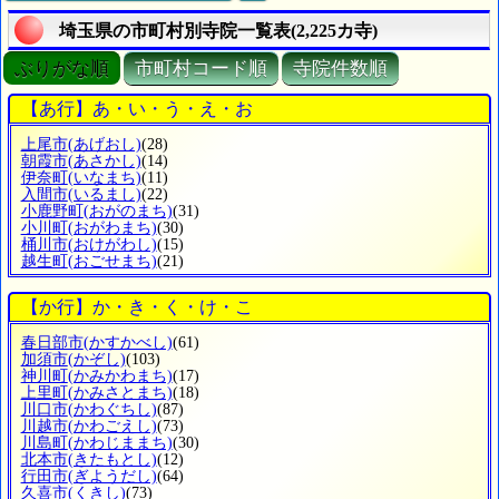
埼玉県の市町村別寺院一覧表(2,225カ寺)
ぶりがな順
市町村コード順
寺院件数順
【あ行】あ・い・う・え・お
上尾市
(あげおし)
(28)
朝霞市
(あさかし)
(14)
伊奈町
(いなまち)
(11)
入間市
(いるまし)
(22)
小鹿野町
(おがのまち)
(31)
小川町
(おがわまち)
(30)
桶川市
(おけがわし)
(15)
越生町
(おごせまち)
(21)
【か行】か・き・く・け・こ
春日部市
(かすかべし)
(61)
加須市
(かぞし)
(103)
神川町
(かみかわまち)
(17)
上里町
(かみさとまち)
(18)
川口市
(かわぐちし)
(87)
川越市
(かわごえし)
(73)
川島町
(かわじままち)
(30)
北本市
(きたもとし)
(12)
行田市
(ぎようだし)
(64)
久喜市
(くきし)
(73)