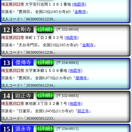
埼玉県川口市
大字安行吉岡１３６１番地
[地図等]
宗派名=『曹洞宗』
全国23位(185カ寺)の『
金剛寺
』
法人コード=「6030005012239」
12
[詳細]
金剛寺
[〒332-0016]
埼玉県川口市
幸町１丁目２番３２号
[地図等]
宗派名=『天台寺門宗』
全国23位(185カ寺)の『
金剛寺
』
法人コード=「9030005012236」
13
[詳細]
傑傳寺
[〒334-0063]
埼玉県川口市
大字東本郷１５０６番地
[地図等]
宗派名=『曹洞宗』
全国6,973位(1カ寺)の『
傑傳寺
』
法人コード=「2030005012234」
14
[詳細]
顕正寺
[〒332-0003]
埼玉県川口市
東領家３丁目３２番７号
[地図等]
宗派名=『日蓮宗』
全国1,045位(11カ寺)の『
顕正寺
』
法人コード=「3030005012233」
15
[詳細]
源永寺
[〒334-0011]