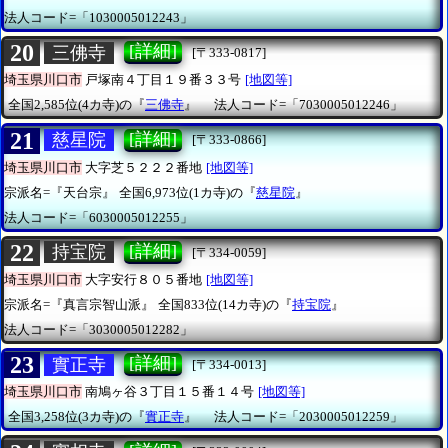
法人コード=「1030005012243」
20
[詳細]
三佛寺
[〒333-0817]
埼玉県川口市
戸塚南４丁目１９番３３号
[地図等]
全国2,585位(4カ寺)の『
三佛寺
』
法人コード=「7030005012246」
21
[詳細]
慈星院
[〒333-0866]
埼玉県川口市
大字芝５２２２番地
[地図等]
宗派名=『天台宗』
全国6,973位(1カ寺)の『
慈星院
』
法人コード=「6030005012255」
22
[詳細]
持宝院
[〒334-0059]
埼玉県川口市
大字安行８０５番地
[地図等]
宗派名=『真言宗智山派』
全国833位(14カ寺)の『
持宝院
』
法人コード=「3030005012282」
23
[詳細]
實正寺
[〒334-0013]
埼玉県川口市
南鳩ヶ谷３丁目１５番１４号
[地図等]
全国3,258位(3カ寺)の『
實正寺
』
法人コード=「2030005012259」