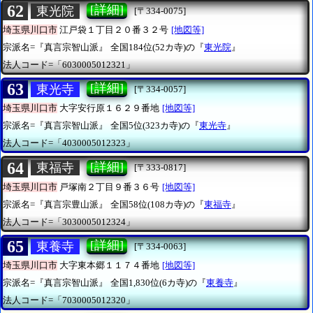
62
[詳細]
東光院
[〒334-0075]
埼玉県川口市
江戸袋１丁目２０番３２号
[地図等]
宗派名=『真言宗智山派』
全国184位(52カ寺)の『
東光院
』
法人コード=「6030005012321」
63
[詳細]
東光寺
[〒334-0057]
埼玉県川口市
大字安行原１６２９番地
[地図等]
宗派名=『真言宗智山派』
全国5位(323カ寺)の『
東光寺
』
法人コード=「4030005012323」
64
[詳細]
東福寺
[〒333-0817]
埼玉県川口市
戸塚南２丁目９番３６号
[地図等]
宗派名=『真言宗豊山派』
全国58位(108カ寺)の『
東福寺
』
法人コード=「3030005012324」
65
[詳細]
東養寺
[〒334-0063]
埼玉県川口市
大字東本郷１１７４番地
[地図等]
宗派名=『真言宗智山派』
全国1,830位(6カ寺)の『
東養寺
』
法人コード=「7030005012320」