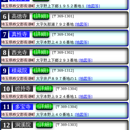
埼玉県秩父郡長瀞町
大字野上下郷１９５２番地１
[地図等]
6
[詳細]
高德寺
[〒369-1301]
埼玉県秩父郡長瀞町
大字矢那瀬７９２番地
[地図等]
7
[詳細]
真性寺
[〒369-1304]
埼玉県秩父郡長瀞町
大字本野上４３６番地
[地図等]
8
[詳細]
西光寺
[〒369-1302]
埼玉県秩父郡長瀞町
大字野上下郷２９３番地
[地図等]
9
[詳細]
積蔵院
[〒369-1312]
埼玉県秩父郡長瀞町
大字井戸８９７番地の１
[地図等]
10
[詳細]
総持寺
[〒369-1304]
埼玉県秩父郡長瀞町
大字本野上９２４番地１
[地図等]
11
[詳細]
多宝寺
[〒369-1304]
埼玉県秩父郡長瀞町
大字本野上４０番地１
[地図等]
12
[詳細]
洞溪院
[〒369-1303]