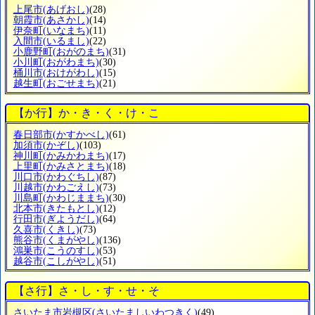
上尾市
(あげおし)
(28)
朝霞市
(あさかし)
(14)
伊奈町
(いなまち)
(11)
入間市
(いるまし)
(22)
小鹿野町
(おがのまち)
(31)
小川町
(おがわまち)
(30)
桶川市
(おけがわし)
(15)
越生町
(おごせまち)
(21)
【か行】か・き・く・け・こ
春日部市
(かすかべし)
(61)
加須市
(かぞし)
(103)
神川町
(かみかわまち)
(17)
上里町
(かみさとまち)
(18)
川口市
(かわぐちし)
(87)
川越市
(かわごえし)
(73)
川島町
(かわじままち)
(30)
北本市
(きたもとし)
(12)
行田市
(ぎようだし)
(64)
久喜市
(くきし)
(73)
熊谷市
(くまがやし)
(136)
鴻巣市
(こうのすし)
(53)
越谷市
(こしがやし)
(51)
【さ行】さ・し・す・せ・そ
さいたま市岩槻区
(さいたましいわつきく)
(49)