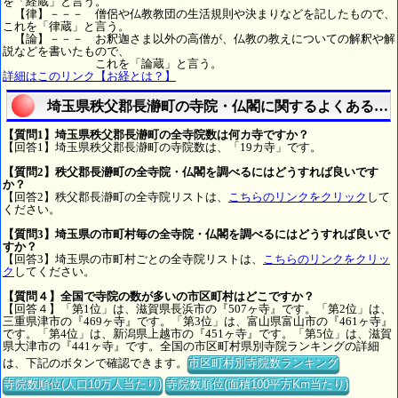
を「経蔵」と言う。
【律】－－－ 僧侶や仏教教団の生活規則や決まりなどを記したもので、
これを「律蔵」と言う。
【論】－－－ お釈迦さま以外の高僧が、仏教の教えについての解釈や解
説などを書いたもので、
これを「論蔵」と言う。
詳細はこのリンク【お経とは？】
埼玉県秩父郡長瀞町の寺院・仏閣に関するよくある質
【質問1】埼玉県秩父郡長瀞町の全寺院数は何カ寺ですか？
【回答1】埼玉県秩父郡長瀞町の寺院数は、「19カ寺」です。
【質問2】秩父郡長瀞町の全寺院・仏閣を調べるにはどうすれば良いです
か？
【回答2】秩父郡長瀞町の全寺院リストは、
こちらのリンクをクリック
して
ください。
【質問3】埼玉県の市町村毎の全寺院・仏閣を調べるにはどうすれば良いで
すか？
【回答3】埼玉県の市町村ごとの全寺院リストは、
こちらのリンクをクリッ
ク
してください。
【質問４】全国で寺院の数が多いの市区町村はどこですか？
【回答４】「第1位」は、滋賀県長浜市の『507ヶ寺』です。「第2位」は、
三重県津市の『469ヶ寺』です。「第3位」は、富山県富山市の『461ヶ寺』
です。「第4位」は、新潟県上越市の『451ヶ寺』です。「第5位」は、滋賀
県大津市の『441ヶ寺』です。全国の市区町村県別寺院ランキングの詳細
は、下記のボタンで確認できます。
市区町村別寺院数ランキング
寺院数順位(人口10万人当たり)
寺院数順位(面積100平方Km当たり)