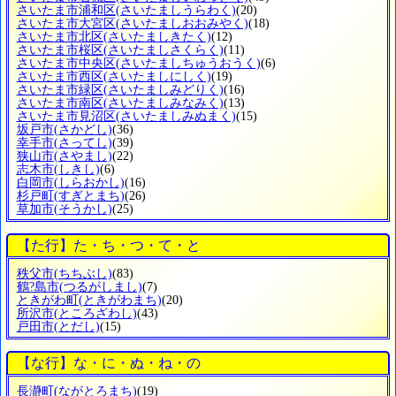
さいたま市浦和区
(さいたましうらわく)
(20)
さいたま市大宮区
(さいたましおおみやく)
(18)
さいたま市北区
(さいたましきたく)
(12)
さいたま市桜区
(さいたましさくらく)
(11)
さいたま市中央区
(さいたましちゅうおうく)
(6)
さいたま市西区
(さいたましにしく)
(19)
さいたま市緑区
(さいたましみどりく)
(16)
さいたま市南区
(さいたましみなみく)
(13)
さいたま市見沼区
(さいたましみぬまく)
(15)
坂戸市
(さかどし)
(36)
幸手市
(さってし)
(39)
狭山市
(さやまし)
(22)
志木市
(しきし)
(6)
白岡市
(しらおかし)
(16)
杉戸町
(すぎとまち)
(26)
草加市
(そうかし)
(25)
【た行】た・ち・つ・て・と
秩父市
(ちちぶし)
(83)
鶴?島市
(つるがしまし)
(7)
ときがわ町
(ときがわまち)
(20)
所沢市
(ところざわし)
(43)
戸田市
(とだし)
(15)
【な行】な・に・ぬ・ね・の
長瀞町
(ながとろまち)
(19)