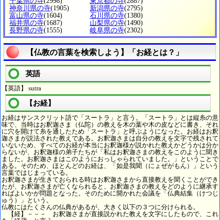
千葉県の寺
(2998)
東京都の寺
(2887)
神奈川県の寺
(1905)
新潟県の寺
(2795)
富山県の寺
(1604)
石川県の寺
(1380)
福井県の寺
(1687)
山梨県の寺
(1490)
長野県の寺
(1555)
岐阜県の寺
(2302)
【仏教の言葉を検索しよう】「お経とは？」
英語
【英語】 sutra
【お経】
お経はサンスクリット語で「スートラ」と言う。「スートラ」とは縦糸の意
味で、当時はお釈迦さま（仏陀）の教えを木の葉や木の皮などに書き、それ
に穴を開けて糸を通したため「スートラ」と呼ぶようになった。お経はお釈
迦さまが説法された教えである。お釈迦さまは自分の教えを文字で残されて
いないため、すべてのお経が本当にお釈迦様が説かれた教えかどうかは分か
らないが、お釈迦様の弟子たちが「私はお釈迦さまの教えをこのように聞き
ました。お釈迦さまはこのようにおっしゃられていました。」ということで
ある。そのため、ほとんどのお経は、「如是我聞（にょぜがもん）」という
言葉ではじまっている。
お釈迦さまが生きておられる時はお釈迦さまから直接教えを聞くことができ
たが、お釈迦さまが亡くなられると、お釈迦さまの教えをどのように継承す
ればよいかが問題となった。そのために開かれた会議を「仏典結集（けつじ
ゅう）」という。
仏教にはたくさんの仏典があるが、大きく以下の３つに分けられる。
【経】－－－ お釈迦さまが直接説かれた教えを文字にしたもので、これ