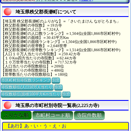
埼玉県秩父郡長瀞町について
【埼玉県 秩父郡長瀞町のふりがな】＝「さいたまけん ながとろまち」
【秩父郡長瀞町の寺院数】＝19カ寺
【秩父郡長瀞町の人口】＝7,324人
【秩父郡長瀞町の人口数ランキング】＝1,504位(全国1,866市区町村中)
【秩父郡長瀞町の面積】＝30.43平方Km
【秩父郡長瀞町の面積ランキング】＝1,504位(全国1,866市区町村中)
【秩父郡長瀞町の世帯数】＝2,648世帯
【秩父郡長瀞町の世帯数ランキング】＝1,514位(全国1,866市区町村中)
【人口１０万人当たりの寺院数】＝259.42カ寺
【１０Km四方当たりの寺院数】＝62.44カ寺
【１０万世帯当たりの寺院数】＝717.52カ寺
【人口当たりの寺院数順位】＝209位
【面積当たりの寺院数順位】＝486位
【世帯数当たりの寺院数順位】＝180位
市区町村別寺院数ランキング
別窓
寺院数順位(人口10万人当たり)
別窓
寺院数順位(面積100平方Km当たり)
別窓
埼玉県の市町村別寺院一覧表(2,225カ寺)
ぶりがな順
市町村コード順
寺院件数順
【あ行】あ・い・う・え・お