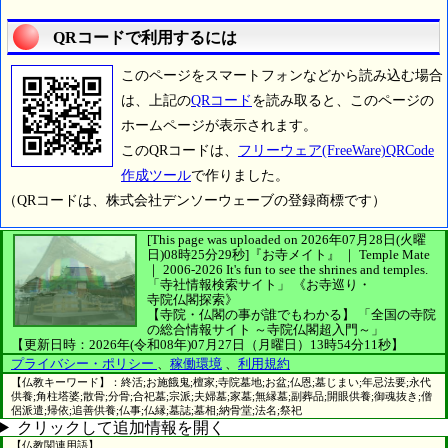
QRコードで利用するには
このページをスマートフォンなどから読み込む場合
は、上記の
QRコード
を読み取ると、このページの
ホームページが表示されます。
このQRコードは、
フリーウェア(FreeWare)QRCode
作成ツール
で作りました。
（QRコードは、株式会社デンソーウェーブの登録商標です）
[This page was uploaded on 2026年07月28日(火曜
日)08時25分29秒]
『お寺メイト』 ｜ Temple Mate
｜
2006-2026
It's fun to see
the shrines and temples.
「寺社情報検索サイト」
《お寺巡り・
寺院仏閣探索》
【寺院・仏閣の事が誰でもわかる】
「全国の寺院
の総合情報サイト ～寺院仏閣超入門～」
【更新日時：2026年(令和08年)07月27日（月曜日）13時54分11秒】
プライバシー・ポリシー
、
稼働環境
、
利用規約
【仏教キーワード】：終活;お施餓鬼;檀家;寺院墓地;お盆;仏恩;墓じまい;年忌法要;永代
供養;角柱塔婆;散骨;分骨;合祀墓;宗派;夫婦墓;家墓;無縁墓;副葬品;開眼供養;御魂抜き;僧
侶派遣;帰依;追善供養;仏事;仏縁;墓誌;墓相;納骨堂;法名;祭祀
クリックして追加情報を開く
【仏教関連用語】