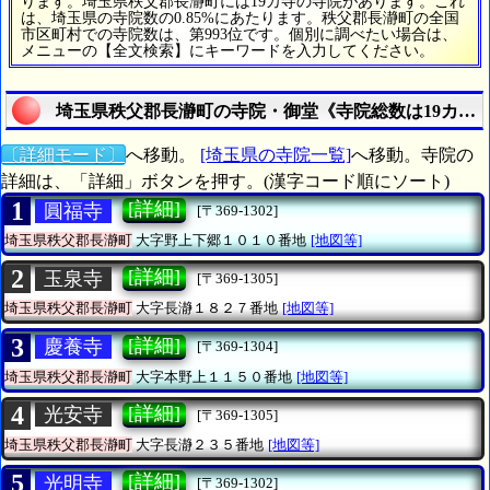
ります。埼玉県秩父郡長瀞町には19カ寺の寺院があります。これ
は、埼玉県の寺院数の0.85%にあたります。秩父郡長瀞町の全国
市区町村での寺院数は、第993位です。個別に調べたい場合は、
メニューの【全文検索】にキーワードを入力してください。
埼玉県秩父郡長瀞町の寺院・御堂《寺院総数は19カ寺
〔詳細モード〕
へ移動。
[埼玉県の寺院一覧]
へ移動。寺院の
詳細は、「詳細」ボタンを押す。(漢字コード順にソート)
1
[詳細]
圓福寺
[〒369-1302]
埼玉県秩父郡長瀞町
大字野上下郷１０１０番地
[地図等]
2
[詳細]
玉泉寺
[〒369-1305]
埼玉県秩父郡長瀞町
大字長瀞１８２７番地
[地図等]
3
[詳細]
慶養寺
[〒369-1304]
埼玉県秩父郡長瀞町
大字本野上１１５０番地
[地図等]
4
[詳細]
光安寺
[〒369-1305]
埼玉県秩父郡長瀞町
大字長瀞２３５番地
[地図等]
5
[詳細]
光明寺
[〒369-1302]