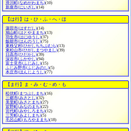
滑川町
(なめがわまち)
(10)
新座市
(にいざし)
(14)
【は行】は・ひ・ふ・へ・ほ
蓮田市
(はすだし)
(14)
鳩山町
(はとやままち)
(13)
羽生市
(はにゆうし)
(37)
飯能市
(はんのうし)
(75)
東秩父村
(ひがしちちぶむら)
(13)
東松山市
(ひがしまつやまし)
(39)
日高市
(ひだかし)
(39)
深谷市
(ふかやし)
(94)
富士見市
(ふじみし)
(15)
ふじみ野市
(ふじみのし)
(5)
本庄市
(ほんじようし)
(77)
【ま行】ま・み・む・め・も
松伏町
(まつぶしまち)
(16)
三郷市
(みさとし)
(32)
美里町
(みさとまち)
(27)
皆野町
(みなのまち)
(22)
宮代町
(みやしろまち)
(12)
三芳町
(みよしまち)
(5)
毛呂山町
(もろやままち)
(18)