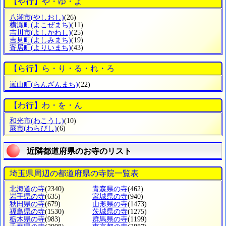
【や行】や・ゆ・よ
八潮市
(やしおし)
(26)
横瀬町
(よこぜまち)
(11)
吉川市
(よしかわし)
(25)
吉見町
(よしみまち)
(19)
寄居町
(よりいまち)
(43)
【ら行】ら・り・る・れ・ろ
嵐山町
(らんざんまち)
(22)
【わ行】わ・を・ん
和光市
(わこうし)
(10)
蕨市
(わらびし)
(6)
近隣都道府県のお寺のリスト
埼玉県周辺の都道府県の寺院一覧表
北海道の寺
(2340)
青森県の寺
(462)
岩手県の寺
(635)
宮城県の寺
(940)
秋田県の寺
(679)
山形県の寺
(1473)
福島県の寺
(1530)
茨城県の寺
(1275)
栃木県の寺
(983)
群馬県の寺
(1199)