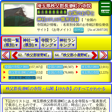
埼玉県秩父郡長瀞町の寺院
全国のお寺と
神社157,167箇所収録
【『全国の
寺院統計情報』：名前別全国のお寺統計順位発信
サイト】《お寺メイト》
ホーム
[As of 26/07/28]
寺院一覧
神社一覧
寺院ラン
神社ラン
(県別)▼
(県別)▼
キング▼
キング▼
62.『秩父郡皆野町』
64.『秩父郡小鹿野町』
【
全国の寺院と神社
(157,167)】 【
全国の神社
(80,507)
埼玉県の神社
(2,011)
秩父郡長瀞町の神社
(12)】 【
全国の寺院
(76,660)
埼玉県の寺院
(2,225)
秩父郡長瀞町の寺院
(19)】
秩父郡長瀞町の寺院・仏閣【19カ寺】のすべてがわかる
下記のリストは、埼玉県秩父郡長瀞町にある全寺院を一覧表形式
で表示したものです。「2026年05月12日」時点において、全国に
は76,660カ寺の寺院があります。埼玉県には2,225カ寺の寺院があ