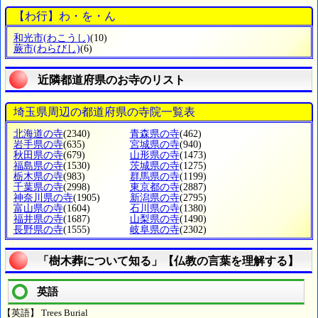
【わ行】わ・を・ん
和光市
(わこうし)
(10)
蕨市
(わらびし)
(6)
近隣都道府県のお寺のリスト
埼玉県周辺の都道府県の寺院一覧表
北海道の寺
(2340)
青森県の寺
(462)
岩手県の寺
(635)
宮城県の寺
(940)
秋田県の寺
(679)
山形県の寺
(1473)
福島県の寺
(1530)
茨城県の寺
(1275)
栃木県の寺
(983)
群馬県の寺
(1199)
千葉県の寺
(2998)
東京都の寺
(2887)
神奈川県の寺
(1905)
新潟県の寺
(2795)
富山県の寺
(1604)
石川県の寺
(1380)
福井県の寺
(1687)
山梨県の寺
(1490)
長野県の寺
(1555)
岐阜県の寺
(2302)
「樹木葬について知る」【仏教の言葉を理解する】
英語
【英語】 Trees Burial