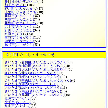
春日部市
(かすかべし)
(61)
加須市
(かぞし)
(103)
神川町
(かみかわまち)
(17)
上里町
(かみさとまち)
(18)
川口市
(かわぐちし)
(87)
川越市
(かわごえし)
(73)
川島町
(かわじままち)
(30)
北本市
(きたもとし)
(12)
行田市
(ぎようだし)
(64)
久喜市
(くきし)
(73)
熊谷市
(くまがやし)
(136)
鴻巣市
(こうのすし)
(53)
越谷市
(こしがやし)
(51)
【さ行】さ・し・す・せ・そ
さいたま市岩槻区
(さいたましいわつきく)
(49)
さいたま市浦和区
(さいたましうらわく)
(20)
さいたま市大宮区
(さいたましおおみやく)
(18)
さいたま市北区
(さいたましきたく)
(12)
さいたま市桜区
(さいたましさくらく)
(11)
さいたま市中央区
(さいたましちゅうおうく)
(6)
さいたま市西区
(さいたましにしく)
(19)
さいたま市緑区
(さいたましみどりく)
(16)
さいたま市南区
(さいたましみなみく)
(13)
さいたま市見沼区
(さいたましみぬまく)
(15)
坂戸市
(さかどし)
(36)
幸手市
(さってし)
(39)
狭山市
(さやまし)
(22)