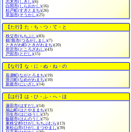
志木市
(しきし)
(6)
白岡市
(しらおかし)
(16)
杉戸町
(すぎとまち)
(26)
草加市
(そうかし)
(25)
【た行】た・ち・つ・て・と
秩父市
(ちちぶし)
(83)
鶴?島市
(つるがしまし)
(7)
ときがわ町
(ときがわまち)
(20)
所沢市
(ところざわし)
(43)
戸田市
(とだし)
(15)
【な行】な・に・ぬ・ね・の
長瀞町
(ながとろまち)
(19)
滑川町
(なめがわまち)
(10)
新座市
(にいざし)
(14)
【は行】は・ひ・ふ・へ・ほ
蓮田市
(はすだし)
(14)
鳩山町
(はとやままち)
(13)
羽生市
(はにゆうし)
(37)
飯能市
(はんのうし)
(75)
東秩父村
(ひがしちちぶむら)
(13)
東松山市
(ひがしまつやまし)
(39)