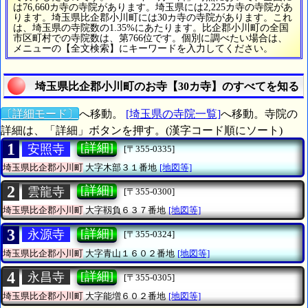
は76,660カ寺の寺院があります。埼玉県には2,225カ寺の寺院があ
ります。埼玉県比企郡小川町には30カ寺の寺院があります。これ
は、埼玉県の寺院数の1.35%にあたります。比企郡小川町の全国
市区町村での寺院数は、第766位です。個別に調べたい場合は、
メニューの【全文検索】にキーワードを入力してください。
埼玉県比企郡小川町のお寺【30カ寺】のすべてを知る
〔詳細モード〕
へ移動。
[埼玉県の寺院一覧]
へ移動。寺院の
詳細は、「詳細」ボタンを押す。(漢字コード順にソート)
1
[詳細]
安照寺
[〒355-0335]
埼玉県比企郡小川町
大字木部３１番地
[地図等]
2
[詳細]
雲龍寺
[〒355-0300]
埼玉県比企郡小川町
大字靱負６３７番地
[地図等]
3
[詳細]
永源寺
[〒355-0324]
埼玉県比企郡小川町
大字青山１６０２番地
[地図等]
4
[詳細]
永昌寺
[〒355-0305]
埼玉県比企郡小川町
大字能増６０２番地
[地図等]