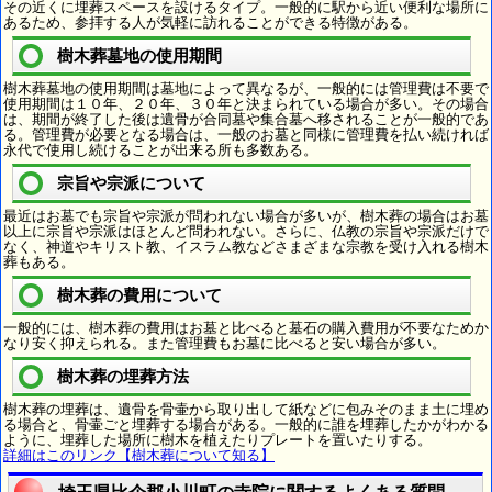
その近くに埋葬スペースを設けるタイプ。一般的に駅から近い便利な場所に
あるため、参拝する人が気軽に訪れることができる特徴がある。
樹木葬墓地の使用期間
樹木葬墓地の使用期間は墓地によって異なるが、一般的には管理費は不要で
使用期間は１０年、２０年、３０年と決まられている場合が多い。その場合
は、期間が終了した後は遺骨が合同墓や集合墓へ移されることが一般的であ
る。管理費が必要となる場合は、一般のお墓と同様に管理費を払い続ければ
永代で使用し続けることが出来る所も多数ある。
宗旨や宗派について
最近はお墓でも宗旨や宗派が問われない場合が多いが、樹木葬の場合はお墓
以上に宗旨や宗派はほとんど問われない。さらに、仏教の宗旨や宗派だけで
なく、神道やキリスト教、イスラム教などさまざまな宗教を受け入れる樹木
葬もある。
樹木葬の費用について
一般的には、樹木葬の費用はお墓と比べると墓石の購入費用が不要なためか
なり安く抑えられる。また管理費もお墓に比べると安い場合が多い。
樹木葬の埋葬方法
樹木葬の埋葬は、遺骨を骨壷から取り出して紙などに包みそのまま土に埋め
る場合と、骨壷ごと埋葬する場合がある。一般的に誰を埋葬したかがわかる
ように、埋葬した場所に樹木を植えたりプレートを置いたりする。
詳細はこのリンク【樹木葬について知る】