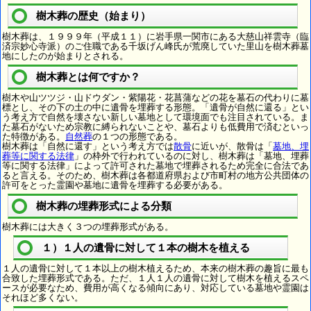
樹木葬の歴史（始まり）
樹木葬は、１９９９年（平成１１）に岩手県一関市にある大慈山祥雲寺（臨
済宗妙心寺派）のご住職である千坂げん峰氏が荒廃していた里山を樹木葬墓
地にしたのが始まりとされる。
樹木葬とは何ですか？
樹木や山ツツジ・山ドウダン・紫陽花・花菖蒲などの花を墓石の代わりに墓
標とし、その下の土の中に遺骨を埋葬する形態。「遺骨が自然に還る」とい
う考え方で自然を壊さない新しい墓地として環境面でも注目されている。ま
た墓石がないため宗教に縛られないことや、墓石よりも低費用で済むといっ
た特徴がある。
自然葬
の１つの形態である。
樹木葬は「自然に還す」という考え方では
散骨
に近いが、散骨は「
墓地、埋
葬等に関する法律
」の枠外で行われているのに対し、樹木葬は「墓地、埋葬
等に関する法律」によって許可された墓地で埋葬されるため完全に合法であ
ると言える。そのため、樹木葬は各都道府県および市町村の地方公共団体の
許可をとった霊園や墓地に遺骨を埋葬する必要がある。
樹木葬の埋葬形式による分類
樹木葬には大きく３つの埋葬形式がある。
１）１人の遺骨に対して１本の樹木を植える
１人の遺骨に対して１本以上の樹木植えるため、本来の樹木葬の趣旨に最も
合致した埋葬形式である。ただ、１人１人の遺骨に対して樹木を植えるスペ
ースが必要なため、費用が高くなる傾向にあり、対応している墓地や霊園は
それほど多くない。