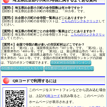
埼玉県比企郡小川町の寺院に関するよくある質問
【質問1】埼玉県比企郡小川町の全寺院数は何カ寺ですか？
【回答1】埼玉県比企郡小川町の寺院数は、「30カ寺」です。
【質問2】比企郡小川町の全寺院一覧表はどこにありますか？
【回答2】比企郡小川町の全寺院リストは、
こちらのリンクをクリック
して
ください。
【質問3】埼玉県の市町村ごとの全寺院一覧表はどこにありますか？
【回答3】埼玉県の市町村ごとの全寺院リストは、
こちらのリンクをクリッ
ク
してください。
【質問４】全国で寺院の数が多いの市区町村はどこですか？
【回答４】「第1位」は、滋賀県長浜市の『507ヶ寺』です。「第2位」は、
三重県津市の『469ヶ寺』です。「第3位」は、富山県富山市の『461ヶ寺』
です。「第4位」は、新潟県上越市の『451ヶ寺』です。「第5位」は、滋賀
県大津市の『441ヶ寺』です。全国の市区町村県別寺院ランキングの詳細
は、下記のボタンで確認できます。
市区町村別寺院数ランキング
寺院数順位(人口10万人当たり)
寺院数順位(面積100平方Km当たり)
QRコードで利用するには
このページをスマートフォンなどから読み込む場合
は、上記の
QRコード
を読み取ると、このページの
ホームページが表示されます。