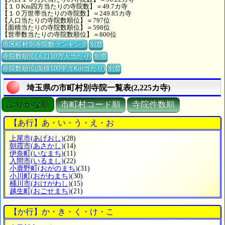
【１０Km四方当たりの寺院数】＝49.7カ寺
【１０万世帯当たりの寺院数】＝249.85カ寺
【人口当たりの寺院数順位】＝797位
【面積当たりの寺院数順位】＝598位
【世帯数当たりの寺院数順位】＝800位
市区町村別寺院数ランキング
別窓
寺院数順位(人口10万人当たり)
別窓
寺院数順位(面積100平方Km当たり)
別窓
埼玉県の市町村別寺院一覧表(2,225カ寺)
ぶりがな順
市町村コード順
寺院件数順
【あ行】あ・い・う・え・お
上尾市
(あげおし)
(28)
朝霞市
(あさかし)
(14)
伊奈町
(いなまち)
(11)
入間市
(いるまし)
(22)
小鹿野町
(おがのまち)
(31)
小川町
(おがわまち)
(30)
桶川市
(おけがわし)
(15)
越生町
(おごせまち)
(21)
【か行】か・き・く・け・こ