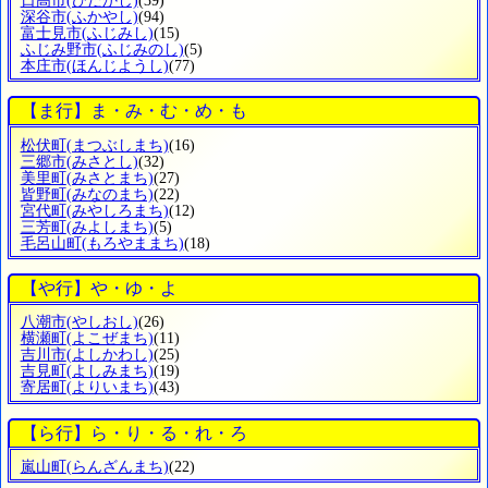
日高市
(ひだかし)
(39)
深谷市
(ふかやし)
(94)
富士見市
(ふじみし)
(15)
ふじみ野市
(ふじみのし)
(5)
本庄市
(ほんじようし)
(77)
【ま行】ま・み・む・め・も
松伏町
(まつぶしまち)
(16)
三郷市
(みさとし)
(32)
美里町
(みさとまち)
(27)
皆野町
(みなのまち)
(22)
宮代町
(みやしろまち)
(12)
三芳町
(みよしまち)
(5)
毛呂山町
(もろやままち)
(18)
【や行】や・ゆ・よ
八潮市
(やしおし)
(26)
横瀬町
(よこぜまち)
(11)
吉川市
(よしかわし)
(25)
吉見町
(よしみまち)
(19)
寄居町
(よりいまち)
(43)
【ら行】ら・り・る・れ・ろ
嵐山町
(らんざんまち)
(22)