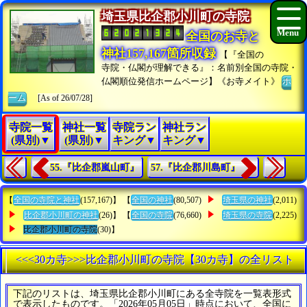
埼玉県比企郡小川町の寺院
全国のお寺と
神社157,167箇所収録
【『全国の
寺院・仏閣が理解できる』：名前別全国の寺院・
仏閣順位発信ホームページ】《お寺メイト》
ホ
ーム
[As of 26/07/28]
寺院一覧
神社一覧
寺院ラン
神社ラン
(県別)▼
(県別)▼
キング▼
キング▼
55.『比企郡嵐山町』
57.『比企郡川島町』
【
全国の寺院と神社
(157,167)】 【
全国の神社
(80,507)
埼玉県の神社
(2,011)
比企郡小川町の神社
(26)】 【
全国の寺院
(76,660)
埼玉県の寺院
(2,225)
比企郡小川町の寺院
(30)】
<<<30カ寺>>>比企郡小川町の寺院【30カ寺】の全リスト
下記のリストは、埼玉県比企郡小川町にある全寺院を一覧表形式
で表示したものです。「2026年05月05日」時点において、全国に