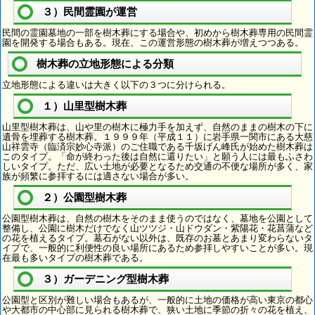
３）民間霊園が運営
民間の霊園墓地の一部を樹木葬にする場合や、初めから樹木葬専用の民間霊
園を開発する場合もある。現在、この運営形態の樹木葬が増えつつある。
樹木葬の立地形態による分類
立地形態による違いは大きく以下の３つに分けられる。
１）山里型樹木葬
山里型樹木葬は、山や里の樹木に極力手を加えず、自然のままの樹木の下に
遺骨を埋葬する樹木葬。１９９９年（平成１１）に岩手県一関市にある大慈
山祥雲寺（臨済宗妙心寺派）のご住職である千坂げん峰氏が始めた樹木葬は
このタイプ。「命が終わった後は自然に還りたい」と願う人には最もふさわ
しいタイプ。ただ、広い土地が必要となるため交通の不便な場所が多く、家
族が頻繁に参拝するには適さない場合が多い。
２）公園型樹木葬
公園型樹木葬は、自然の樹木をそのまま使うのではなく、墓地を公園として
整備し、公園に樹木だけでなく山ツツジ・山ドウダン・紫陽花・花菖蒲など
の花を植えるタイプ。墓石がない以外は、既存のお墓とあまり変わらないタ
イプで、一般的に利便性の良い場所にあるため参拝しやすいことが多い。現
在最も多いタイプの樹木葬である。
３）ガーデニング型樹木葬
公園型と区別が難しい場合もあるが、一般的に土地の価格が高い東京の都心
や大都市の中心部に見られる樹木葬で、狭い土地に季節の折々の花を植え、