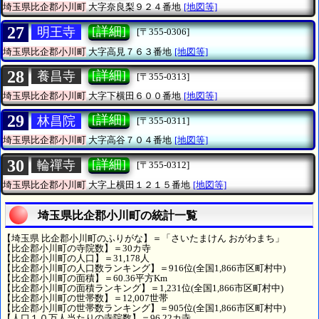
埼玉県比企郡小川町
大字奈良梨９２４番地
[地図等]
27
[詳細]
明王寺
[〒355-0306]
埼玉県比企郡小川町
大字高見７６３番地
[地図等]
28
[詳細]
養昌寺
[〒355-0313]
埼玉県比企郡小川町
大字下横田６００番地
[地図等]
29
[詳細]
林昌院
[〒355-0311]
埼玉県比企郡小川町
大字高谷７０４番地
[地図等]
30
[詳細]
輪禪寺
[〒355-0312]
埼玉県比企郡小川町
大字上横田１２１５番地
[地図等]
埼玉県比企郡小川町の統計一覧
【埼玉県 比企郡小川町のふりがな】＝「さいたまけん おがわまち」
【比企郡小川町の寺院数】＝30カ寺
【比企郡小川町の人口】＝31,178人
【比企郡小川町の人口数ランキング】＝916位(全国1,866市区町村中)
【比企郡小川町の面積】＝60.36平方Km
【比企郡小川町の面積ランキング】＝1,231位(全国1,866市区町村中)
【比企郡小川町の世帯数】＝12,007世帯
【比企郡小川町の世帯数ランキング】＝905位(全国1,866市区町村中)
【人口１０万人当たりの寺院数】＝96.22カ寺