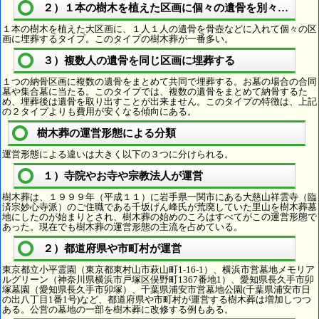
２）１本の樹木を植えた区画に個々の遺骨を別々に埋葬
１本の樹木を植えた大区画に、１人１人の遺骨を骨壺などに入れて個々の区
画に埋葬するタイプ。このタイプの樹木葬が一番多い。
３）複数人の遺骨を同じ区画に埋葬する
１つの納骨区画に複数の遺骨をまとめて共同で埋葬する。お墓の場合の合同
墓や集合墓に当たる。このタイプでは、複数の遺骨をまとめて納骨するた
め、埋葬後は遺骨を取り出すことが出来ません。このタイプの特徴は、上記
の２タイプよりも費用が安くなる傾向にある。
樹木葬の運営形態による分類
運営形態による違いは大きく以下の３つに分けられる。
１）寺院やお寺や宗教法人が運営
樹木葬は、１９９９年（平成１１）に岩手県一関市にある大慈山祥雲寺（臨
済宗妙心寺派）のご住職である千坂げん峰氏が荒廃していた里山を樹木葬墓
地にしたのが始まりとされ、樹木葬の始めのころはすべてがこの運営形態で
あった。現在でも樹木葬の運営形態の主流を占めている。
２）都道府県や市町村が運営
東京都立小平霊園（東京都東村山市萩山町1-16-1）、横浜市営墓地メモリア
ルグリーン（神奈川県横浜市戸塚区俣野町1367番地1）、愛知県長久手市卯
塚墓園（愛知県長久手市卯塚）、千葉県浦安市営墓地公園(千葉県浦安市日
の出八丁目1番1号)など、都道府県や市町村が運営する樹木葬は増加しつつ
ある。公営の墓地の一部を樹木葬に改修する例もある。