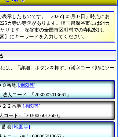
示したものです。「2026年05月07日」時点にお
,225カ寺の寺院があります。埼玉県深谷市には94カ
にあたります。深谷市の全国市区町村での寺院数は、
検索】にキーワードを入力してください。
る
細は、「詳細」ボタンを押す。(漢字コード順にソー
９０番地
[地図等]
』
法人コード=「2030005013661」
３２２番地
[地図等]
人コード=「3030005013660」
１番地
[地図等]
法人コード=「1030005013662」