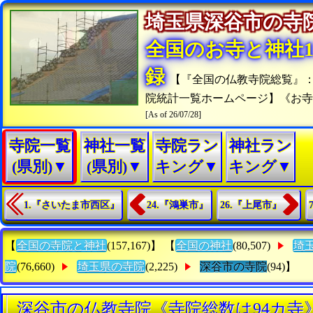
埼玉県深谷市の
全国のお寺と神社15
録
【『全国の仏教寺院総覧』
院統計一覧ホームページ】《お
[As of 26/07/28]
寺院一覧
神社一覧
寺院ラン
神社ラン
(県別)▼
(県別)▼
キング▼
キング▼
1.『さいたま市西区』
24.『鴻巣市』
26.『上尾市』
【
全国の寺院と神社
(157,167)】 【
全国の神社
(80,507)
埼
院
(76,660)
埼玉県の寺院
(2,225)
深谷市の寺院
(94)】
深谷市の仏教寺院《寺院総数は94カ寺