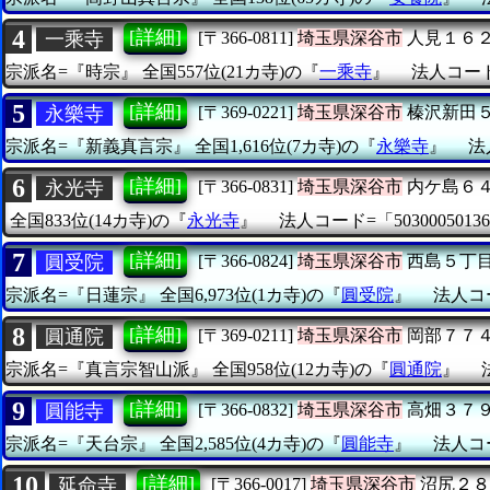
4
[詳細]
一乘寺
[〒366-0811]
埼玉県深谷市
人見１６
宗派名=『時宗』
全国557位(21カ寺)の『
一乘寺
』
法人コード=
5
[詳細]
永樂寺
[〒369-0221]
埼玉県深谷市
榛沢新田
宗派名=『新義真言宗』
全国1,616位(7カ寺)の『
永樂寺
』
法
6
[詳細]
永光寺
[〒366-0831]
埼玉県深谷市
内ケ島６
全国833位(14カ寺)の『
永光寺
』
法人コード=「50300050136
7
[詳細]
圓受院
[〒366-0824]
埼玉県深谷市
西島５丁
宗派名=『日蓮宗』
全国6,973位(1カ寺)の『
圓受院
』
法人コー
8
[詳細]
圓通院
[〒369-0211]
埼玉県深谷市
岡部７７
宗派名=『真言宗智山派』
全国958位(12カ寺)の『
圓通院
』
9
[詳細]
圓能寺
[〒366-0832]
埼玉県深谷市
高畑３７
宗派名=『天台宗』
全国2,585位(4カ寺)の『
圓能寺
』
法人コー
10
[詳細]
延命寺
[〒366-0017]
埼玉県深谷市
沼尻２８