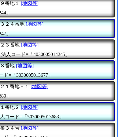
９番地１
[地図等]
244」
３２４番地
[地図等]
247」
２３番地
[地図等]
法人コード=「4030005014245」
８番地
[地図等]
ド=「3030005013677」
２１番地－１
[地図等]
680」
１番地２
[地図等]
人コード=「5030005013683」
番３４号
[地図等]