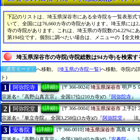
下記のリストは、埼玉県深谷市にある全寺院を一覧表形式で表
いて、全国には76,660カ寺の寺院があります。埼玉県には2
寺の寺院があります。これは、埼玉県の寺院数の4.22%
第194位です。個別に調べたい場合は、メニューの【全文
埼玉県深谷市の寺院(寺院総数は94カ寺)を検索す
〔通常モード〕
へ移動。
[埼玉県の寺院一覧]
へ移動。寺院の詳
ト)
1
[詳細]
阿弥陀寺
[〒366-0024]
埼玉県深谷市
明戸５
宗派名=『高野山真言宗』
全国17位(210カ寺)の『
阿弥陀寺
2
[詳細]
阿弥陀堂
[〒366-0004]
埼玉県深谷市
上手計
宗派名=『単立寺院』
全国3,258位(3カ寺)の『
阿弥陀堂
』
法
3
[詳細]
安養院
[〒366-0010]
埼玉県深谷市
高島４５
宗派名=『高野山真言宗』
全国138位(65カ寺)の『
安養院
』