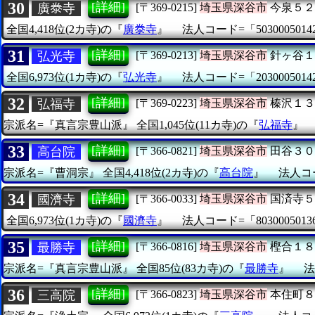
30
[詳細]
廣𣳾寺
[〒369-0215]
埼玉県深谷市
今泉５２
全国4,418位(2カ寺)の『
廣𣳾寺
』
法人コード=「5030005014
31
[詳細]
弘光寺
[〒369-0213]
埼玉県深谷市
針ヶ谷１
全国6,973位(1カ寺)の『
弘光寺
』
法人コード=「2030005014
32
[詳細]
弘福寺
[〒369-0223]
埼玉県深谷市
榛沢１３
宗派名=『真言宗豊山派』
全国1,045位(11カ寺)の『
弘福寺
』
33
[詳細]
高台院
[〒366-0821]
埼玉県深谷市
田谷３０
宗派名=『曹洞宗』
全国4,418位(2カ寺)の『
高台院
』
法人コー
34
[詳細]
國濟寺
[〒366-0033]
埼玉県深谷市
国済寺５
全国6,973位(1カ寺)の『
國濟寺
』
法人コード=「8030005013
35
[詳細]
最勝寺
[〒366-0816]
埼玉県深谷市
樫合１８
宗派名=『真言宗豊山派』
全国85位(83カ寺)の『
最勝寺
』
法
36
[詳細]
三高院
[〒366-0823]
埼玉県深谷市
本住町８