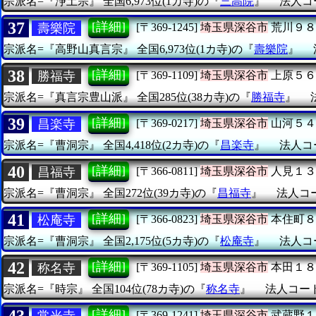
宗派名=『浄土宗』
全国6,973位(1カ寺)の『
三高院
』
法人コー
37
[詳細]
壽樂院
[〒369-1245]
埼玉県深谷市
荒川９８
宗派名=『高野山真言宗』
全国6,973位(1カ寺)の『
壽樂院
』
38
[詳細]
勝福寺
[〒369-1109]
埼玉県深谷市
上原５６
宗派名=『真言宗豊山派』
全国285位(38カ寺)の『
勝福寺
』
39
[詳細]
昌楽寺
[〒369-0217]
埼玉県深谷市
山河５４
宗派名=『曹洞宗』
全国4,418位(2カ寺)の『
昌楽寺
』
法人コー
40
[詳細]
昌福寺
[〒366-0811]
埼玉県深谷市
人見１３
宗派名=『曹洞宗』
全国272位(39カ寺)の『
昌福寺
』
法人コード
41
[詳細]
松庵寺
[〒366-0823]
埼玉県深谷市
本住町８
宗派名=『曹洞宗』
全国2,175位(5カ寺)の『
松庵寺
』
法人コー
42
[詳細]
称名寺
[〒369-1105]
埼玉県深谷市
本田１８
宗派名=『時宗』
全国104位(78カ寺)の『
称名寺
』
法人コード=
43
[詳細]
常光寺
[〒369-1241]
埼玉県深谷市
武蔵野１