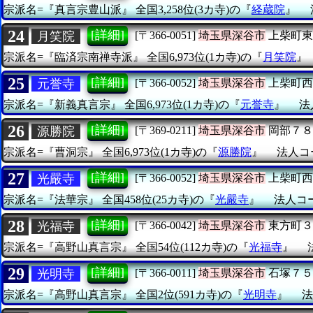
宗派名=『真言宗豊山派』
全国3,258位(3カ寺)の『
経蔵院
』
24
[詳細]
月笑院
[〒366-0051]
埼玉県深谷市
上柴町東
宗派名=『臨済宗南禅寺派』
全国6,973位(1カ寺)の『
月笑院
25
[詳細]
元誉寺
[〒366-0052]
埼玉県深谷市
上柴町西
宗派名=『新義真言宗』
全国6,973位(1カ寺)の『
元誉寺
』
法
26
[詳細]
源勝院
[〒369-0211]
埼玉県深谷市
岡部７８
宗派名=『曹洞宗』
全国6,973位(1カ寺)の『
源勝院
』
法人コー
27
[詳細]
光嚴寺
[〒366-0052]
埼玉県深谷市
上柴町西
宗派名=『法華宗』
全国458位(25カ寺)の『
光嚴寺
』
法人コード
28
[詳細]
光福寺
[〒366-0042]
埼玉県深谷市
東方町３
宗派名=『高野山真言宗』
全国54位(112カ寺)の『
光福寺
』
29
[詳細]
光明寺
[〒366-0011]
埼玉県深谷市
石塚７５
宗派名=『高野山真言宗』
全国2位(591カ寺)の『
光明寺
』
法