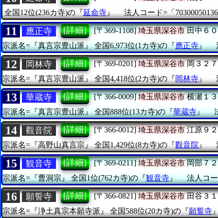
全国12位(236カ寺)の『
延命寺
』
法人コード=「70300050136
11
[詳細]
應正寺
[〒369-1108]
埼玉県深谷市
田中６０
宗派名=『真言宗豊山派』
全国6,973位(1カ寺)の『
應正寺
』
12
[詳細]
岡林寺
[〒369-0201]
埼玉県深谷市
岡３２７
宗派名=『真言宗豊山派』
全国4,418位(2カ寺)の『
岡林寺
』
13
[詳細]
華蔵寺
[〒366-0009]
埼玉県深谷市
横瀬１３
宗派名=『真言宗豊山派』
全国888位(13カ寺)の『
華蔵寺
』
14
[詳細]
觀音院
[〒366-0012]
埼玉県深谷市
江原９２
宗派名=『高野山真言宗』
全国1,429位(8カ寺)の『
觀音院
』
15
[詳細]
観音寺
[〒369-0211]
埼玉県深谷市
岡部７２
宗派名=『曹洞宗』
全国1位(762カ寺)の『
観音寺
』
法人コード
16
[詳細]
願誓寺
[〒366-0821]
埼玉県深谷市
田谷３１
宗派名=『浄土真宗本願寺派』
全国588位(20カ寺)の『
願誓寺