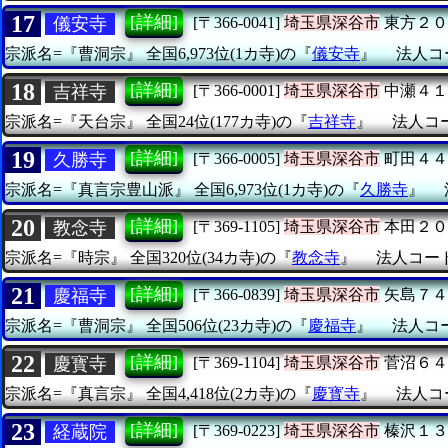
17
[詳細]
儀安寺
[〒366-0041]
埼玉県深谷市
東方２０
宗派名=『曹洞宗』
全国6,973位(1カ寺)の『
儀安寺
』
法人コー
18
[詳細]
吉祥寺
[〒366-0001]
埼玉県深谷市
中瀬４１
宗派名=『天台宗』
全国24位(177カ寺)の『
吉祥寺
』
法人コード
19
[詳細]
久勝寺
[〒366-0005]
埼玉県深谷市
町田４４
宗派名=『真言宗豊山派』
全国6,973位(1カ寺)の『
久勝寺
』
20
[詳細]
教念寺
[〒369-1105]
埼玉県深谷市
本田２０
宗派名=『時宗』
全国320位(34カ寺)の『
教念寺
』
法人コード=
21
[詳細]
慶福寺
[〒366-0839]
埼玉県深谷市
矢島７４
宗派名=『曹洞宗』
全国506位(23カ寺)の『
慶福寺
』
法人コード
22
[詳細]
慶寳寺
[〒369-1104]
埼玉県深谷市
菅沼６４
宗派名=『真言宗』
全国4,418位(2カ寺)の『
慶寳寺
』
法人コー
23
[詳細]
経蔵院
[〒369-0223]
埼玉県深谷市
榛沢１３