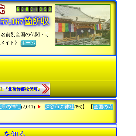
寺院
7,167箇所収
：名前別全国の仏閣・寺
寺メイト》
ホーム
72.『北葛飾郡松伏町』
玉県の神社
(2,011)
深谷市の神社
(86)】 【
全国の寺
》を知る