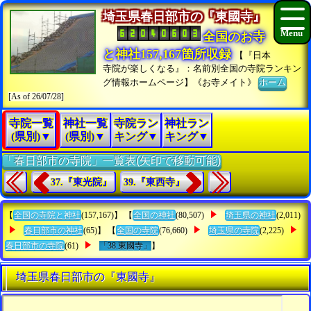
埼玉県春日部市の『東國寺』
全国のお寺
と神社157,167箇所収録
【『日本
寺院が楽しくなる』：名前別全国の寺院ランキン
グ情報ホームページ】《お寺メイト》
ホーム
[As of 26/07/28]
寺院一覧
神社一覧
寺院ラン
神社ラン
(県別)▼
(県別)▼
キング▼
キング▼
「春日部市の寺院」一覧表(矢印で移動可能)
37.『東光院』
39.『東西寺』
【
全国の寺院と神社
(157,167)】 【
全国の神社
(80,507)
埼玉県の神社
(2,011)
春日部市の神社
(65)】 【
全国の寺院
(76,660)
埼玉県の寺院
(2,225)
春日部市の寺院
(61)
「38.東國寺」
】
埼玉県春日部市の『東國寺』