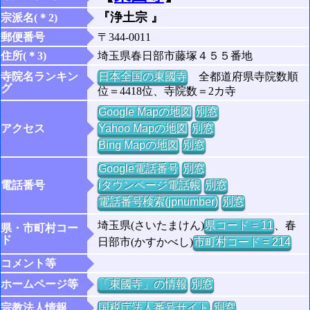
『浄土宗 』
宗派名(＊2)
郵便番号
〒344-0011
住所(＊3)
埼玉県春日部市藤塚４５５番地
寺院名ランキン
日本全国の東國寺
全都道府県寺院数順
グ
位＝4418位、寺院数＝2カ寺
Google Mapの地図
別窓
アクセス
Yahoo Mapの地図
別窓
Bing Mapの地図
別窓
Google電話番号
別窓
電話番号
iタウンページ電話帳
別窓
電話番号検索(jpnumber)
別窓
埼玉県(さいたまけん)
県コード = 11
、春
県・市町村コー
ド
日部市(かすかべし)
市町村コード = 214
コメント等
ホームページ等
「東國寺」の情報
別窓
宗教法人情報
国税庁法人番号サイト
別窓