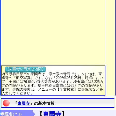
【東國寺の写真と地図】
埼玉県春日部市の東國寺は、浄土宗の寺院です。左(上)は、東
國寺の『航空写真』です。なお「2026年05月25日」時点におい
て、全国には76,660カ寺の寺院があります。埼玉県には2,225カ
寺の寺院があります。埼玉県春日部市には61カ寺の寺院があり
ます。寺院の検索は、メニューの【全文検索】に寺院名などを
入力してください。
『
東國寺
』の基本情報
【
東國寺
】
寺院名(＊1)