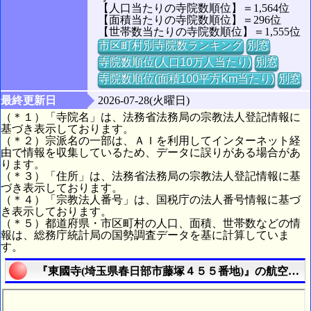
【人口当たりの寺院数順位】＝1,564位
【面積当たりの寺院数順位】＝296位
【世帯数当たりの寺院数順位】＝1,555位
市区町村別寺院数ランキング
別窓
寺院数順位(人口10万人当たり)
別窓
寺院数順位(面積100平方Km当たり)
別窓
最終更新日
2026-07-28(火曜日)
（＊１）「寺院名」は、法務省法務局の宗教法人登記情報に
基づき表示しております。
（＊２）宗派名の一部は、ＡＩを利用してインターネット経
由で情報を収集しているため、データに誤りがある場合があ
ります。
（＊３）「住所」は、法務省法務局の宗教法人登記情報に基
づき表示しております。
（＊４）「宗教法人番号」は、国税庁の法人番号情報に基づ
き表示しております。
（＊５）都道府県・市区町村の人口、面積、世帯数などの情
報は、総務庁統計局の国勢調査データを基に計算していま
す。
『東國寺(埼玉県春日部市藤塚４５５番地)』の航空写真