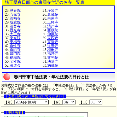
埼玉県春日部市の東國寺付近のお寺一覧表
23.
淨春院
24.
浄泉寺
25.
心光寺
26.
真藏院
27.
眞福寺
28.
崇蓮寺
29.
成就院
30.
正興寺
31.
清音寺
32.
清岸寺
33.
西光寺
34.
西蔵院
35.
大王寺
36.
仲藏院
37.
東光院
39.
東西寺
40.
東福寺
41.
東陽寺
42.
道性寺
43.
道善寺
44.
道珎寺
45.
梅田寺
46.
普門院
47.
福浄寺
48.
福藏院
49.
寳光院
50.
宝性院
51.
法華寺
52.
法道会
53.
満蔵院
春日部市中陰法要・年忌法要の日付とは
お葬式やご葬儀の後の法要には、「中陰法要日」と「年忌法要」がありま
す。下記の画面でご命日を選択すると、「中陰法要日」と「年忌法要」が自
動的に表示されます。
【ご命日の年月日を指定してください】
【年】
【月】
【日】
【中陰法要】