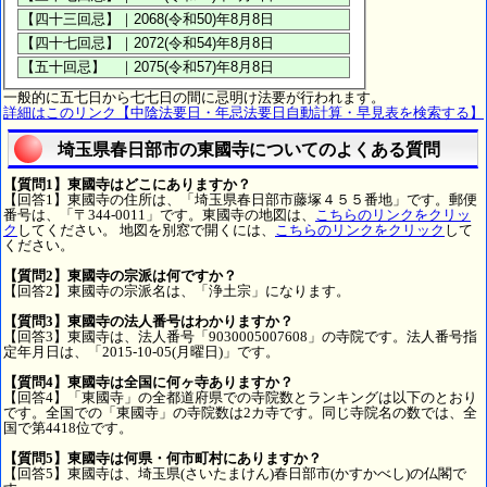
一般的に五七日から七七日の間に忌明け法要が行われます。
詳細はこのリンク【中陰法要日・年忌法要日自動計算・早見表を検索する】
埼玉県春日部市の東國寺についてのよくある質問
【質問1】東國寺はどこにありますか？
【回答1】東國寺の住所は、「埼玉県春日部市藤塚４５５番地」です。郵便
番号は、「〒344-0011」です。東國寺の地図は、
こちらのリンクをクリッ
ク
してください。 地図を別窓で開くには、
こちらのリンクをクリック
して
ください。
【質問2】東國寺の宗派は何ですか？
【回答2】東國寺の宗派名は、「浄土宗」になります。
【質問3】東國寺の法人番号はわかりますか？
【回答3】東國寺は、法人番号「9030005007608」の寺院です。法人番号指
定年月日は、「2015-10-05(月曜日)」です。
【質問4】東國寺は全国に何ヶ寺ありますか？
【回答4】「東國寺」の全都道府県での寺院数とランキングは以下のとおり
です。全国での「東國寺」の寺院数は2カ寺です。同じ寺院名の数では、全
国で第4418位です。
【質問5】東國寺は何県・何市町村にありますか？
【回答5】東國寺は、埼玉県(さいたまけん)春日部市(かすかべし)の仏閣で