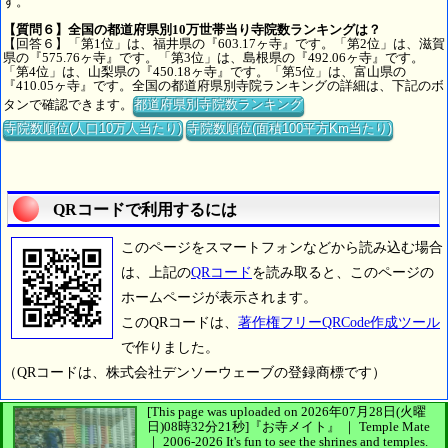
す。
【質問６】全国の都道府県別10万世帯当り寺院数ランキングは？
【回答６】「第1位」は、福井県の『603.17ヶ寺』です。「第2位」は、滋賀
県の『575.76ヶ寺』です。「第3位」は、島根県の『492.06ヶ寺』です。
「第4位」は、山梨県の『450.18ヶ寺』です。「第5位」は、富山県の
『410.05ヶ寺』です。全国の都道府県別寺院ランキングの詳細は、下記のボ
タンで確認できます。
都道府県別寺院数ランキング
寺院数順位(人口10万人当たり)
寺院数順位(面積100平方Km当たり)
QRコードで利用するには
このページをスマートフォンなどから読み込む場合
は、上記の
QRコード
を読み取ると、このページの
ホームページが表示されます。
このQRコードは、
著作権フリーQRCode作成ツール
で作りました。
（QRコードは、株式会社デンソーウェーブの登録商標です）
[This page was uploaded on 2026年07月28日(火曜
日)08時32分21秒]
『お寺メイト』 ｜ Temple Mate
｜
2006-2026
It's fun to see
the shrines and temples.