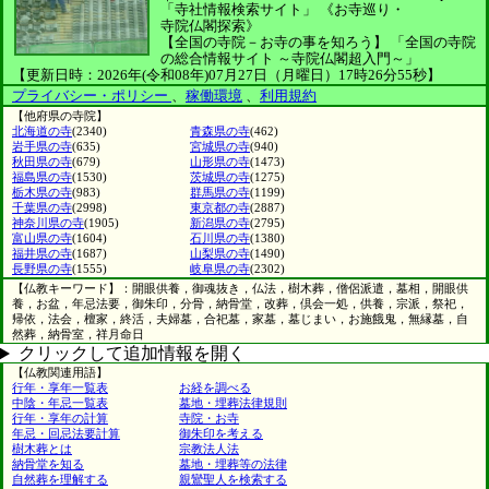
「寺社情報検索サイト」
《お寺巡り・
寺院仏閣探索》
【全国の寺院－お寺の事を知ろう】
「全国の寺院
の総合情報サイト ～寺院仏閣超入門～」
【更新日時：2026年(令和08年)07月27日（月曜日）17時26分55秒】
プライバシー・ポリシー
、
稼働環境
、
利用規約
【他府県の寺院】
北海道の寺
(2340)
青森県の寺
(462)
岩手県の寺
(635)
宮城県の寺
(940)
秋田県の寺
(679)
山形県の寺
(1473)
福島県の寺
(1530)
茨城県の寺
(1275)
栃木県の寺
(983)
群馬県の寺
(1199)
千葉県の寺
(2998)
東京都の寺
(2887)
神奈川県の寺
(1905)
新潟県の寺
(2795)
富山県の寺
(1604)
石川県の寺
(1380)
福井県の寺
(1687)
山梨県の寺
(1490)
長野県の寺
(1555)
岐阜県の寺
(2302)
【仏教キーワード】：開眼供養，御魂抜き，仏法，樹木葬，僧侶派遣，墓相，開眼供
養，お盆，年忌法要，御朱印，分骨，納骨堂，改葬，倶会一処，供養，宗派，祭祀，
帰依，法会，檀家，終活，夫婦墓，合祀墓，家墓，墓じまい，お施餓鬼，無縁墓，自
然葬，納骨室，祥月命日
クリックして追加情報を開く
【仏教関連用語】
行年・享年一覧表
お経を調べる
中陰・年忌一覧表
墓地・埋葬法律規則
行年・享年の計算
寺院・お寺
年忌・回忌法要計算
御朱印を考える
樹木葬とは
宗教法人法
納骨堂を知る
墓地・埋葬等の法律
自然葬を理解する
親鸞聖人を検索する