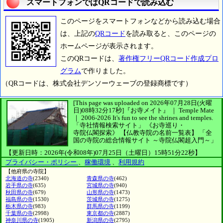
スマートフォンではQRコードで読み込む
このページをスマートフォンなどから読み込む場合
は、上記の
QRコード
を読み取ると、このページの
ホームページが表示されます。
このQRコードは、
著作権フリーQRコード作成プロ
グラム
で作りました。
（QRコードは、株式会社デンソーウェーブの登録商標です）
[This page was uploaded on 2026年07月28日(火曜
日)08時32分17秒]
『お寺メイト』 ｜ Temple Mate
｜
2006-2026
It's fun to see
the shrines and temples.
「寺社情報検索サイト」
《お寺巡り・
寺院仏閣探索》
【仏教寺院の名前一覧表】
「全
国の寺院の総合情報サイト ～寺院仏閣超入門～」
【更新日時：2026年(令和08年)07月25日（土曜日）15時51分22秒】
プライバシー・ポリシー
、
稼働環境
、
利用規約
【他府県の寺院】
北海道の寺
(2340)
青森県の寺
(462)
岩手県の寺
(635)
宮城県の寺
(940)
秋田県の寺
(679)
山形県の寺
(1473)
福島県の寺
(1530)
茨城県の寺
(1275)
栃木県の寺
(983)
群馬県の寺
(1199)
千葉県の寺
(2998)
東京都の寺
(2887)
神奈川県の寺
(1905)
新潟県の寺
(2795)