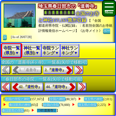
埼玉県春日部市の『道善寺』
全国のお寺
と神社157,167箇所収録
【『全国
都道府県寺院・仏閣記録』：名前別全国のお寺統
計情報発信ホームページ】《お寺メイト》
ホー
ム
[As of 26/07/28]
寺院一覧
神社一覧
寺院ラン
神社ラン
(県別)▼
(県別)▼
キング▼
キング▼
全国の「道善寺(4ヶ寺)」一覧表(矢印で移動可)
1.『道善寺』
2.『道善寺』
「春日部市の寺院」一覧表(矢印で移動可能)
42.『道性寺』
44.『道珎寺』
【
全国の寺院と神社
(157,167)】 【
全国の神社
(80,507)
埼玉県の神社
(2,011)
春日部市の神社
(65)】 【
全国の寺院
(76,660)
埼玉県の寺院
(2,225)
春日部市の寺院
(61)
「43.道善寺」
】