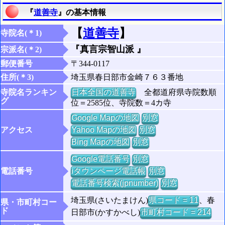
『
道善寺
』の基本情報
【
道善寺
】
寺院名(＊1)
『真言宗智山派 』
宗派名(＊2)
郵便番号
〒344-0117
住所(＊3)
埼玉県春日部市金崎７６３番地
寺院名ランキン
日本全国の道善寺
全都道府県寺院数順
グ
位＝2585位、寺院数＝4カ寺
Google Mapの地図
別窓
アクセス
Yahoo Mapの地図
別窓
Bing Mapの地図
別窓
Google電話番号
別窓
電話番号
iタウンページ電話帳
別窓
電話番号検索(jpnumber)
別窓
埼玉県(さいたまけん)
県コード = 11
、春
県・市町村コー
ド
日部市(かすかべし)
市町村コード = 214