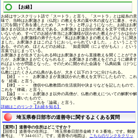
【お経】
お経はサンスクリット語で「スートラ」と言う。「スートラ」とは縦糸の意
味で、当時はお釈迦さま（仏陀）の教えを木の葉や木の皮などに書き、それ
に穴を開けて糸を通したため「スートラ」と呼ぶようになった。お経はお釈
迦さまが説法された教えである。お釈迦さまは自分の教えを文字で残されて
いないため、すべてのお経が本当にお釈迦様が説かれた教えかどうかは分か
らないが、お釈迦様の弟子たちが「私はお釈迦さまの教えをこのように聞き
ました。お釈迦さまはこのようにおっしゃられていました。」ということで
ある。そのため、ほとんどのお経は、「如是我聞（にょぜがもん）」という
言葉ではじまっている。
お釈迦さまが生きておられる時はお釈迦さまから直接教えを聞くことができ
たが、お釈迦さまが亡くなられると、お釈迦さまの教えをどのように継承す
ればよいかが問題となった。そのために開かれた会議を「仏典結集（けつじ
ゅう）」という。
仏教にはたくさんの仏典があるが、大きく以下の３つに分けられる。
【経】－－－ お釈迦さまが直接説かれた教えを文字にしたもので、これ
を「経蔵」と言う。
【律】－－－ 僧侶や仏教教団の生活規則や決まりなどを記したもので、
これを「律蔵」と言う。
【論】－－－ お釈迦さま以外の高僧が、仏教の教えについての解釈や解
説などを書いたもので、
これを「論蔵」と言う。
詳細はこのリンク【お経を知る】
埼玉県春日部市の道善寺に関するよくある質問
【質問1】道善寺の住所はどこですか？
【回答1】道善寺の住所は、「埼玉県春日部市金崎７６３番地」です。郵便
番号は、「〒344-0117」です。道善寺の地図は、
こちらのリンクをクリッ