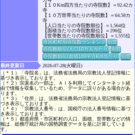
【１０Km四方当たりの寺院数】＝92.42カ
寺
【１０万世帯当たりの寺院数】＝64.58カ
寺
【人口当たりの寺院数順位】＝1,564位
【面積当たりの寺院数順位】＝296位
【世帯数当たりの寺院数順位】＝1,555位
市区町村別寺院数ランキング
別窓
寺院数順位(人口10万人当たり)
別窓
寺院数順位(面積100平方Km当たり)
別窓
最終更新日
2026-07-28(火曜日)
（＊１）「寺院名」は、法務省法務局の宗教法人登記情報に
基づき表示しております。
（＊２）宗派名の一部は、ＡＩを利用してインターネット経
由で情報を収集しているため、データに誤りがある場合があ
ります。
（＊３）「住所」は、法務省法務局の宗教法人登記情報に基
づき表示しております。
（＊４）「宗教法人番号」は、国税庁の法人番号情報に基づ
き表示しております。
（＊５）都道府県・市区町村の人口、面積、世帯数などの情
報は、総務庁統計局の国勢調査データを基に計算していま
す。