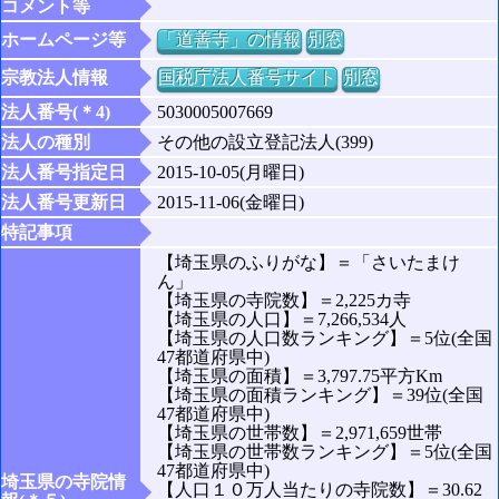
コメント等
ホームページ等
「道善寺」の情報
別窓
宗教法人情報
国税庁法人番号サイト
別窓
法人番号(＊4)
5030005007669
法人の種別
その他の設立登記法人(399)
法人番号指定日
2015-10-05(月曜日)
法人番号更新日
2015-11-06(金曜日)
特記事項
【埼玉県のふりがな】＝「さいたまけ
ん」
【埼玉県の寺院数】＝2,225カ寺
【埼玉県の人口】＝7,266,534人
【埼玉県の人口数ランキング】＝5位(全国
47都道府県中)
【埼玉県の面積】＝3,797.75平方Km
【埼玉県の面積ランキング】＝39位(全国
47都道府県中)
【埼玉県の世帯数】＝2,971,659世帯
【埼玉県の世帯数ランキング】＝5位(全国
47都道府県中)
埼玉県の寺院情
【人口１０万人当たりの寺院数】＝30.62