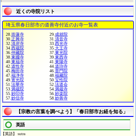
近くの寺院リスト
埼玉県春日部市の道善寺付近のお寺一覧表
28.
崇蓮寺
29.
成就院
30.
正興寺
31.
清音寺
32.
清岸寺
33.
西光寺
34.
西蔵院
35.
大王寺
36.
仲藏院
37.
東光院
38.
東國寺
39.
東西寺
40.
東福寺
41.
東陽寺
42.
道性寺
44.
道珎寺
45.
梅田寺
46.
普門院
47.
福浄寺
48.
福藏院
49.
寳光院
50.
宝性院
51.
法華寺
52.
法道会
53.
満蔵院
54.
満蔵寺
55.
妙印寺
56.
妙楽院
57.
妙信寺
58.
妙善寺
【宗教の言葉を調べよう】「春日部市お経を知る」
英語
【英語】 sutra