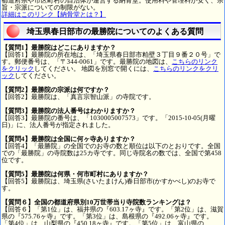
都道府県や市区町村の自治体が運営する納骨堂。使用料や管理料が安く、宗
旨・宗派についての制限がない。
詳細はこのリンク【納骨堂とは？】
埼玉県春日部市の最勝院についてのよくある質問
【質問1】最勝院はどこにありますか？
【回答1】最勝院の所在地は、「埼玉県春日部市粕壁３丁目９番２０号」で
す。郵便番号は、「〒344-0061」です。最勝院の地図は、
こちらのリンク
をクリック
してください。 地図を別窓で開くには、
こちらのリンクをクリ
ック
してください。
【質問2】最勝院の宗派は何ですか？
【回答2】最勝院は、「真言宗智山派」の寺院です。
【質問3】最勝院の法人番号はわかりますか？
【回答3】最勝院の番号は、「1030005007573」です。「2015-10-05(月曜
日)」に、法人番号が指定されました。
【質問4】最勝院は全国に何ヶ寺ありますか？
【回答4】「最勝院」の全国でのお寺の数と順位は以下のとおりです。全国
での「最勝院」の寺院数は25カ寺です。同じ寺院名の数では、全国で第458
位です。
【質問5】最勝院は何県・何市町村にありますか？
【回答5】最勝院は、埼玉県(さいたまけん)春日部市(かすかべし)のお寺で
す。
【質問６】全国の都道府県別10万世帯当り寺院数ランキングは？
【回答６】「第1位」は、福井県の『603.17ヶ寺』です。「第2位」は、滋賀
県の『575.76ヶ寺』です。「第3位」は、島根県の『492.06ヶ寺』です。
「第4位」は、山梨県の『450.18ヶ寺』です。「第5位」は、富山県の