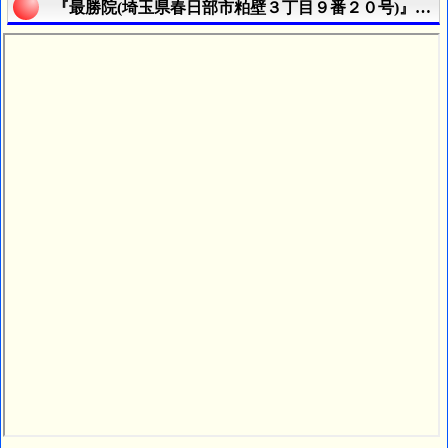
『最勝院(埼玉県春日部市粕壁３丁目９番２０号)』の