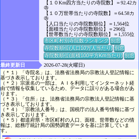
【１０Km四方当たりの寺院数】＝92.42カ
寺
【１０万世帯当たりの寺院数】＝64.58カ
寺
【人口当たりの寺院数順位】＝1,564位
【面積当たりの寺院数順位】＝296位
【世帯数当たりの寺院数順位】＝1,555位
市区町村別寺院数ランキング
別窓
寺院数順位(人口10万人当たり)
別窓
寺院数順位(面積100平方Km当たり)
別窓
最終更新日
2026-07-28(火曜日)
（＊１）「寺院名」は、法務省法務局の宗教法人登記情報に
基づき表示しております。
（＊２）宗派名の一部は、ＡＩを利用してインターネット経
由で情報を収集しているため、データに誤りがある場合があ
ります。
（＊３）「住所」は、法務省法務局の宗教法人登記情報に基
づき表示しております。
（＊４）「宗教法人番号」は、国税庁の法人番号情報に基づ
き表示しております。
（＊５）都道府県・市区町村の人口、面積、世帯数などの情
報は、総務庁統計局の国勢調査データを基に計算していま
す。