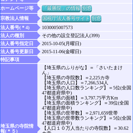
ホームページ等
「最勝院」の情報
別窓
宗教法人情報
国税庁法人番号サイト
別窓
法人番号(＊4)
1030005007573
法人の種別
その他の設立登記法人(399)
法人番号指定日
2015-10-05(月曜日)
法人番号更新日
2015-11-06(金曜日)
特記事項
【埼玉県のふりがな】＝「さいたまけ
ん」
【埼玉県の寺院数】＝2,225カ寺
【埼玉県の人口】＝7,266,534人
【埼玉県の人口数ランキング】＝5位(全国
47都道府県中)
【埼玉県の面積】＝3,797.75平方Km
【埼玉県の面積ランキング】＝39位(全国
47都道府県中)
【埼玉県の世帯数】＝2,971,659世帯
【埼玉県の世帯数ランキング】＝5位(全国
47都道府県中)
埼玉県の寺院情
【人口１０万人当たりの寺院数】＝30.62
報(＊５)