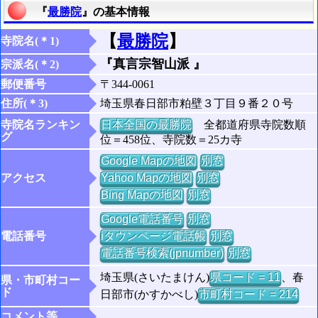
『
最勝院
』の基本情報
【
最勝院
】
寺院名(＊1)
『真言宗智山派 』
宗派名(＊2)
郵便番号
〒344-0061
住所(＊3)
埼玉県春日部市粕壁３丁目９番２０号
寺院名ランキン
日本全国の最勝院
全都道府県寺院数順
グ
位＝458位、寺院数＝25カ寺
Google Mapの地図
別窓
アクセス
Yahoo Mapの地図
別窓
Bing Mapの地図
別窓
Google電話番号
別窓
電話番号
iタウンページ電話帳
別窓
電話番号検索(jpnumber)
別窓
埼玉県(さいたまけん)
県コード = 11
、春
県・市町村コー
ド
日部市(かすかべし)
市町村コード = 214
コメント等