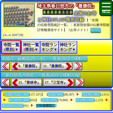
埼玉県春日部市の『最勝院』
全国のお寺
と神社157,167箇所収録
【『全国
の伝統寺院統計一覧』：名前別全国の仏教寺院統
計情報発信サイト】《お寺メイト》
ホーム
[As of 26/07/28]
寺院一覧
神社一覧
寺院ラン
神社ラン
(県別)▼
(県別)▼
キング▼
キング▼
全国の「最勝院(25ヶ寺)」一覧表(矢印で移動可)
9.『最勝院』
11.『最勝院』
「春日部市の寺院」一覧表(矢印で移動可能)
15.『香林寺』
17.『三宝寺』
【
全国の寺院と神社
(157,167)】 【
全国の神社
(80,507)
埼玉県の神社
(2,011)
春日部市の神社
(65)】 【
全国の寺院
(76,660)
埼玉県の寺院
(2,225)
春日部市の寺院
(61)
「16.最勝院」
】