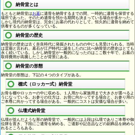
納骨堂とは
もともと納骨堂は
お墓
に遺骨を納骨するまでの間、一時的に遺骨を保管する
場所であった。そのため遺骨を預かる期間も決まっている場合が多かった。
しかし現代の納骨堂は、完全にお墓の代わりとして、恒久的に遺骨を納めて
供養するものが多くなっている。
納骨堂の歴史
納骨堂の歴史は古く奈良時代に発掘されたものの中にも見受けられる。当時
は霊廟と言われ、墓石が江戸時代に誕生したのに比べ納骨堂の歴史はとても
永く続いている。しかし納骨堂が一般的になったのはここ数十年で、お墓の
取得費用が高騰したことが背景にある。
納骨堂の形態
納骨堂の形態は、下記の４つのタイプがある。
棚式（ロッカー式）納骨堂
お骨を棚やロッカーの中に収める。１人用から家族用まで大きさが選べるよ
うになっている。お参りの仕方は、お骨に向かってする場合と、お参り用の
ご本尊に向かってする場合がある。一般的にコストは安価な場合が多い。
仏壇式納骨堂
仏壇が並んだような形の納骨堂で、一般的には上段は仏壇でありご本尊や御
位牌を置き、下段にご遺骨を納める。ご遺影や記念品などの副葬品を納めら
れるところもある。