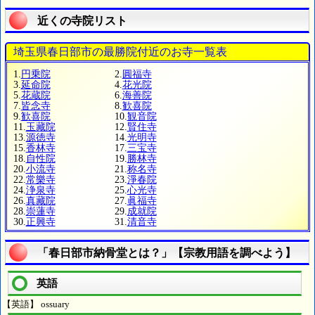
近くの寺院リスト
埼玉県春日部市の最勝院付近のお寺一覧表
1.
円乗院
2.
圓福寺
3.
延命院
4.
花光院
5.
花蔵院
6.
海善院
7.
皆念寺
8.
歓喜院
9.
歓喜院
10.
観音院
11.
玉藏院
12.
賢住寺
13.
源徳寺
14.
光明寺
15.
香林寺
17.
三宝寺
18.
自性院
19.
勝林寺
20.
小流寺
21.
称名寺
22.
常樂寺
23.
淨春院
24.
浄泉寺
25.
心光寺
26.
真藏院
27.
眞福寺
28.
崇蓮寺
29.
成就院
30.
正興寺
31.
清音寺
「春日部市納骨堂とは？」【宗教用語を調べよう】
英語
【英語】 ossuary