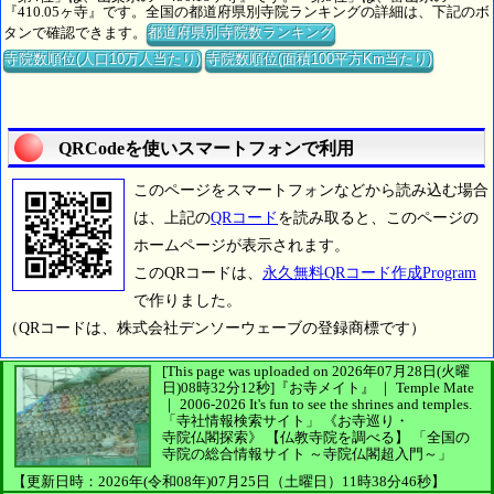
『410.05ヶ寺』です。全国の都道府県別寺院ランキングの詳細は、下記のボ
タンで確認できます。
都道府県別寺院数ランキング
寺院数順位(人口10万人当たり)
寺院数順位(面積100平方Km当たり)
QRCodeを使いスマートフォンで利用
このページをスマートフォンなどから読み込む場合
は、上記の
QRコード
を読み取ると、このページの
ホームページが表示されます。
このQRコードは、
永久無料QRコード作成Program
で作りました。
（QRコードは、株式会社デンソーウェーブの登録商標です）
[This page was uploaded on 2026年07月28日(火曜
日)08時32分12秒]
『お寺メイト』 ｜ Temple Mate
｜
2006-2026
It's fun to see
the shrines and temples.
「寺社情報検索サイト」
《お寺巡り・
寺院仏閣探索》
【仏教寺院を調べる】
「全国の
寺院の総合情報サイト ～寺院仏閣超入門～」
【更新日時：2026年(令和08年)07月25日（土曜日）11時38分46秒】