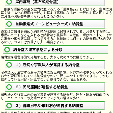
屋内墓苑（墓石式納骨堂）
一般的な霊園のお墓を室内に並べるため「屋内墓苑」と呼ばれる。室内にお
墓を建てるため費用は一般なお墓より高額になるが、一般のお墓と同じよう
にお花やお線香を供えられるところが多い。
自動搬送式（コンピューター式）納骨堂
通常はご遺骨を納めた納骨箱が収納庫に保管されている。お参りする時は、
専用のカードなどを入れると納骨箱が礼拝室に自動的に運ばれて来て、その
ご遺骨や御位牌に対してお参りする。収納庫には何千もの納骨箱が収納でき
るので、コストはお墓より安い場合が多い。
納骨堂の運営形態による分類
納骨堂を運営形態で分類すると、大きく次の３つに区分できる。
１）寺院や宗教法人が運営する納骨堂
宗教法人が運営するお寺の境内にある納骨堂。お葬式や法事を行ってくれる
お寺が管理運営している納骨堂なので、親しみやすく安心できる。しかし、
信仰している宗旨・宗派でないと納骨できない場合もある。
２）民間霊園が運営する納骨堂
宗教法人や行政以外の民間業者が運営する納骨堂。宗旨・宗派が自由であ
り、バリアフリーや交通のアクセスが良い場合が多い。
３）都道府県や市町村が運営する納骨堂