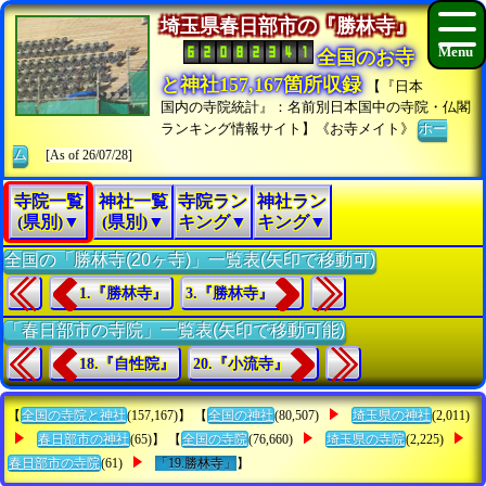
埼玉県春日部市の『勝林寺』
全国のお寺
と神社157,167箇所収録
【『日本
国内の寺院統計』：名前別日本国中の寺院・仏閣
ランキング情報サイト】《お寺メイト》
ホー
ム
[As of 26/07/28]
寺院一覧
神社一覧
寺院ラン
神社ラン
(県別)▼
(県別)▼
キング▼
キング▼
全国の「勝林寺(20ヶ寺)」一覧表(矢印で移動可)
1.『勝林寺』
3.『勝林寺』
「春日部市の寺院」一覧表(矢印で移動可能)
18.『自性院』
20.『小流寺』
【
全国の寺院と神社
(157,167)】 【
全国の神社
(80,507)
埼玉県の神社
(2,011)
春日部市の神社
(65)】 【
全国の寺院
(76,660)
埼玉県の寺院
(2,225)
春日部市の寺院
(61)
「19.勝林寺」
】