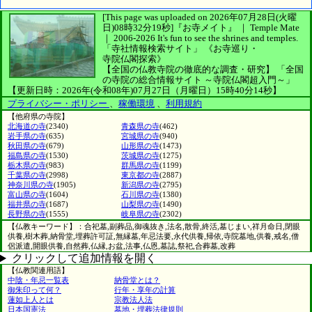
[This page was uploaded on 2026年07月28日(火曜
日)08時32分19秒]
『お寺メイト』 ｜ Temple Mate
｜
2006-2026
It's fun to see
the shrines and temples.
「寺社情報検索サイト」
《お寺巡り・
寺院仏閣探索》
【全国の仏教寺院の徹底的な調査・研究】
「全国
の寺院の総合情報サイト ～寺院仏閣超入門～」
【更新日時：2026年(令和08年)07月27日（月曜日）15時40分14秒】
プライバシー・ポリシー
、
稼働環境
、
利用規約
【他府県の寺院】
北海道の寺
(2340)
青森県の寺
(462)
岩手県の寺
(635)
宮城県の寺
(940)
秋田県の寺
(679)
山形県の寺
(1473)
福島県の寺
(1530)
茨城県の寺
(1275)
栃木県の寺
(983)
群馬県の寺
(1199)
千葉県の寺
(2998)
東京都の寺
(2887)
神奈川県の寺
(1905)
新潟県の寺
(2795)
富山県の寺
(1604)
石川県の寺
(1380)
福井県の寺
(1687)
山梨県の寺
(1490)
長野県の寺
(1555)
岐阜県の寺
(2302)
【仏教キーワード】：合祀墓,副葬品,御魂抜き,法名,散骨,終活,墓じまい,祥月命日,閉眼
供養,樹木葬,納骨堂,埋葬許可証,無縁墓,年忌法要,永代供養,帰依,寺院墓地,供養,戒名,僧
侶派遣,開眼供養,自然葬,仏縁,お盆,法事,仏恩,墓誌,祭祀,合葬墓,改葬
クリックして追加情報を開く
【仏教関連用語】
中陰・年忌一覧表
納骨堂とは？
御朱印って何？
行年・享年の計算
蓮如上人とは
宗教法人法
日本国憲法
墓地・埋葬法律規則