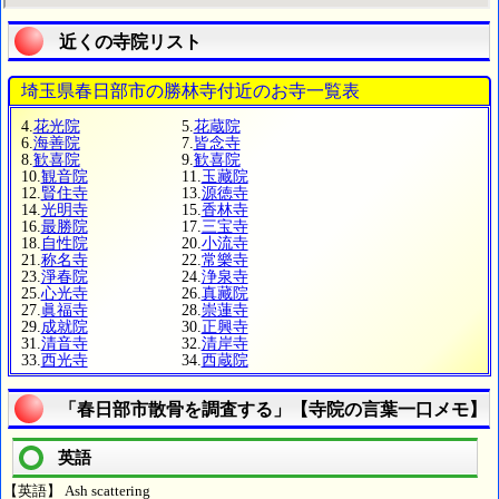
近くの寺院リスト
埼玉県春日部市の勝林寺付近のお寺一覧表
4.
花光院
5.
花蔵院
6.
海善院
7.
皆念寺
8.
歓喜院
9.
歓喜院
10.
観音院
11.
玉藏院
12.
賢住寺
13.
源徳寺
14.
光明寺
15.
香林寺
16.
最勝院
17.
三宝寺
18.
自性院
20.
小流寺
21.
称名寺
22.
常樂寺
23.
淨春院
24.
浄泉寺
25.
心光寺
26.
真藏院
27.
眞福寺
28.
崇蓮寺
29.
成就院
30.
正興寺
31.
清音寺
32.
清岸寺
33.
西光寺
34.
西蔵院
「春日部市散骨を調査する」【寺院の言葉一口メモ】
英語
【英語】 Ash scattering