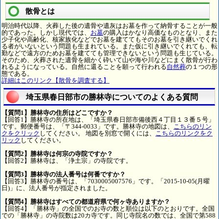
散骨とは
明治時代以降、火葬した後の遺骨や遺灰はお墓を作って納骨することが一般
的であった。しかし現代では、
お墓
の購入はかなり高価なものとなり、また
少子化や高齢化、核家族化などでお墓を建ててもそのお墓を引き継いでくれ
る者がいないという問題も生まれている。また仮に引き継いでくれても、転
勤などで遠方のためお墓を建てても管理できないという問題も生じている。
そのため、火葬された遺骨を細かく砕いて山や海や川などにまく散骨が行わ
れるようになっている。自然に還ることを願って行われる
自然葬
の１つの形
態である。
詳細はこのリンク【散骨を調査する】
埼玉県春日部市の勝林寺についてのよくある質問
【質問1】勝林寺の住所はどこですか？
【回答1】勝林寺の所在地は、「埼玉県春日部市備後西４丁目１３番５号」
です。郵便番号は、「〒344-0033」です。勝林寺の地図は、
こちらのリン
クをクリック
してください。 地図を別窓で開くには、
こちらのリンクをク
リック
してください。
【質問2】勝林寺は何宗の寺院ですか？
【回答2】勝林寺は、「浄土宗」の寺院です。
【質問3】勝林寺の法人番号は何番ですか？
【回答3】勝林寺の番号は、「7030005007576」です。「2015-10-05(月曜
日)」に、法人番号が指定されました。
【質問4】勝林寺はすべての都道府県で何ヶ寺ありますか？
【回答4】「勝林寺」の全国でのお寺の数と順位は以下のとおりです。全国
での「勝林寺」の寺院数は20カ寺です。同じ寺院名の数では、全国で第588