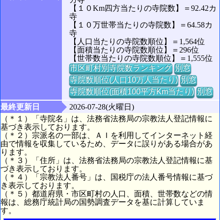
【１０Km四方当たりの寺院数】＝92.42カ
寺
【１０万世帯当たりの寺院数】＝64.58カ
寺
【人口当たりの寺院数順位】＝1,564位
【面積当たりの寺院数順位】＝296位
【世帯数当たりの寺院数順位】＝1,555位
市区町村別寺院数ランキング
別窓
寺院数順位(人口10万人当たり)
別窓
寺院数順位(面積100平方Km当たり)
別窓
最終更新日
2026-07-28(火曜日)
（＊１）「寺院名」は、法務省法務局の宗教法人登記情報に
基づき表示しております。
（＊２）宗派名の一部は、ＡＩを利用してインターネット経
由で情報を収集しているため、データに誤りがある場合があ
ります。
（＊３）「住所」は、法務省法務局の宗教法人登記情報に基
づき表示しております。
（＊４）「宗教法人番号」は、国税庁の法人番号情報に基づ
き表示しております。
（＊５）都道府県・市区町村の人口、面積、世帯数などの情
報は、総務庁統計局の国勢調査データを基に計算していま
す。