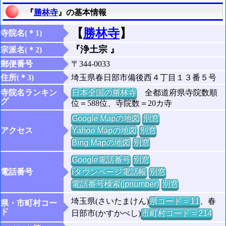
『
勝林寺
』の基本情報
【
勝林寺
】
寺院名(＊1)
『浄土宗 』
宗派名(＊2)
郵便番号
〒344-0033
住所(＊3)
埼玉県春日部市備後西４丁目１３番５号
寺院名ランキン
日本全国の勝林寺
全都道府県寺院数順
グ
位＝588位、寺院数＝20カ寺
Google Mapの地図
別窓
アクセス
Yahoo Mapの地図
別窓
Bing Mapの地図
別窓
Google電話番号
別窓
電話番号
iタウンページ電話帳
別窓
電話番号検索(jpnumber)
別窓
埼玉県(さいたまけん)
県コード = 11
、春
県・市町村コー
ド
日部市(かすかべし)
市町村コード = 214