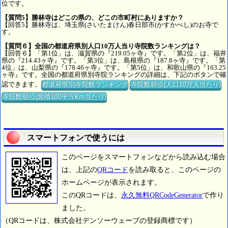
位です。
【質問5】勝林寺はどこの県の、どこの市町村にありますか？
【回答5】勝林寺は、埼玉県(さいたまけん)春日部市(かすかべし)のお寺で
す。
【質問６】全国の都道府県別人口10万人当り寺院数ランキングは？
【回答６】「第1位」は、滋賀県の『219.05ヶ寺』です。「第2位」は、福井
県の『214.43ヶ寺』です。「第3位」は、島根県の『187.8ヶ寺』です。「第
4位」は、山梨県の『178.46ヶ寺』です。「第5位」は、和歌山県の『163.25
ヶ寺』です。全国の都道府県別寺院ランキングの詳細は、下記のボタンで確
認できます。
都道府県別寺院数ランキング
寺院数順位(人口10万人当たり)
寺院数順位(面積100平方Km当たり)
スマートフォンで使うには
このページをスマートフォンなどから読み込む場合
は、上記の
QRコード
を読み取ると、このページの
ホームページが表示されます。
このQRコードは、
永久無料QRCodeGenerator
で作り
ました。
（QRコードは、株式会社デンソーウェーブの登録商標です）