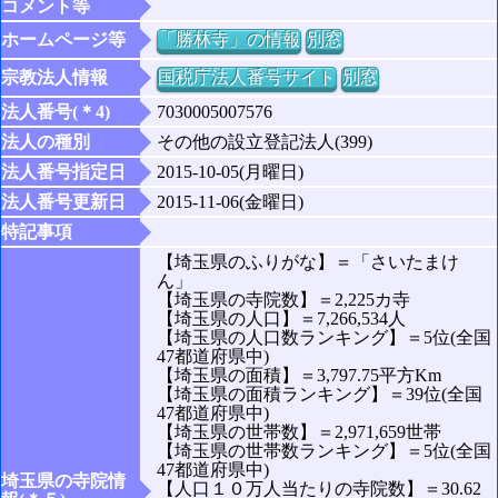
コメント等
ホームページ等
「勝林寺」の情報
別窓
宗教法人情報
国税庁法人番号サイト
別窓
法人番号(＊4)
7030005007576
法人の種別
その他の設立登記法人(399)
法人番号指定日
2015-10-05(月曜日)
法人番号更新日
2015-11-06(金曜日)
特記事項
【埼玉県のふりがな】＝「さいたまけ
ん」
【埼玉県の寺院数】＝2,225カ寺
【埼玉県の人口】＝7,266,534人
【埼玉県の人口数ランキング】＝5位(全国
47都道府県中)
【埼玉県の面積】＝3,797.75平方Km
【埼玉県の面積ランキング】＝39位(全国
47都道府県中)
【埼玉県の世帯数】＝2,971,659世帯
【埼玉県の世帯数ランキング】＝5位(全国
47都道府県中)
埼玉県の寺院情
【人口１０万人当たりの寺院数】＝30.62