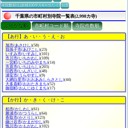
寺院数順位(面積100平方Km当たり)
別窓
千葉県の市町村別寺院一覧表(2,998カ寺)
ぶりがな順
市町村コード順
寺院件数順
【あ行】あ・い・う・え・お
旭市
(あさひし)
(58)
我孫子市
(あびこし)
(23)
いすみ市
(いすみし)
(101)
市川市
(いちかわし)
(109)
一宮町
(いちのみやまち)
(14)
市原市
(いちはらし)
(203)
印西市
(いんざいし)
(48)
浦安市
(うらやすし)
(9)
大網白里市
(おおあみしらさとし)
(44)
大多喜町
(おおたきまち)
(52)
御宿町
(おんじゆくまち)
(17)
【か行】か・き・く・け・こ
柏市
(かしわし)
(61)
勝浦市
(かつうらし)
(64)
香取市
(かとりし)
(123)
鎌け谷市
(かまがやし)
(8)
鴨川市
(かもがわし)
(102)