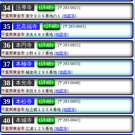
34
[詳細]
法導寺
[〒283-0021]
千葉県東金市
東中９０６番地の１
[地図等]
35
[詳細]
北高福寺
[〒283-0002]
千葉県東金市
求名６８３番地
[地図等]
36
[詳細]
本円寺
[〒283-0821]
千葉県東金市
小野４２７番地
[地図等]
37
[詳細]
本極寺
[〒283-0835]
千葉県東金市
極楽寺２９６番地
[地図等]
38
[詳細]
本光寺
[〒283-0048]
千葉県東金市
幸田６５９番地
[地図等]
39
[詳細]
本松寺
[〒283-0805]
千葉県東金市
松之郷１２５８番地
[地図等]
40
[詳細]
本城寺
[〒283-0041]
千葉県東金市
広瀬１２５番地
[地図等]