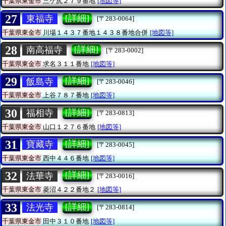
千葉県東金市
三ケ尻２７９番地
[地図等]
27
[詳細]
東福寺
[〒283-0064]
千葉県東金市
川場１４３７番地１４３８番地合併
[地図等]
28
[詳細]
南高福寺
[〒283-0002]
千葉県東金市
求名３１１番地
[地図等]
29
[詳細]
飯島寺
[〒283-0046]
千葉県東金市
上谷７８７番地
[地図等]
30
[詳細]
福相寺
[〒283-0813]
千葉県東金市
山口１２７６番地
[地図等]
31
[詳細]
寶藏寺
[〒283-0045]
千葉県東金市
西中４４６番地
[地図等]
32
[詳細]
法華寺
[〒283-0016]
千葉県東金市
菱沼４２２番地２
[地図等]
33
[詳細]
法光寺
[〒283-0814]
千葉県東金市
田中３１０番地
[地図等]