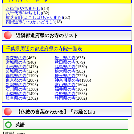
八街市
(やちまたし)
(14)
八千代市
(やちよし)
(32)
横芝光町
(よこしばひかりまち)
(62)
四街道市
(よつかいどうし)
(18)
近隣都道府県のお寺のリスト
千葉県周辺の都道府県の寺院一覧表
青森県の寺
(462)
岩手県の寺
(635)
宮城県の寺
(940)
秋田県の寺
(679)
山形県の寺
(1473)
福島県の寺
(1530)
茨城県の寺
(1275)
栃木県の寺
(983)
群馬県の寺
(1199)
埼玉県の寺
(2225)
東京都の寺
(2887)
神奈川県の寺
(1905)
新潟県の寺
(2795)
富山県の寺
(1604)
石川県の寺
(1380)
福井県の寺
(1687)
山梨県の寺
(1490)
長野県の寺
(1555)
岐阜県の寺
(2302)
静岡県の寺
(2602)
【仏教の言葉がわかる】「お経とは」
英語
【英語】 sutra