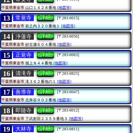
千葉県東金市
山口１４２８番地
[地図等]
13
[詳細]
常覚寺
[〒283-0015]
千葉県東金市
前之内３２０番地１
[地図等]
14
[詳細]
浄蓮寺
[〒283-0056]
千葉県東金市
砂古瀬６０４番地
[地図等]
15
[詳細]
正覚寺
[〒283-0063]
千葉県東金市
堀上８４４番地
[地図等]
16
[詳細]
清滝寺
[〒283-0825]
千葉県東金市
滝３６２番地の１
[地図等]
17
[詳細]
善導寺
[〒283-0047]
千葉県東金市
北幸谷９０２番地
[地図等]
18
[詳細]
即随寺
[〒283-0012]
千葉県東金市
下武射田２３５９番地３
[地図等]
19
[詳細]
大林寺
[〒283-0811]