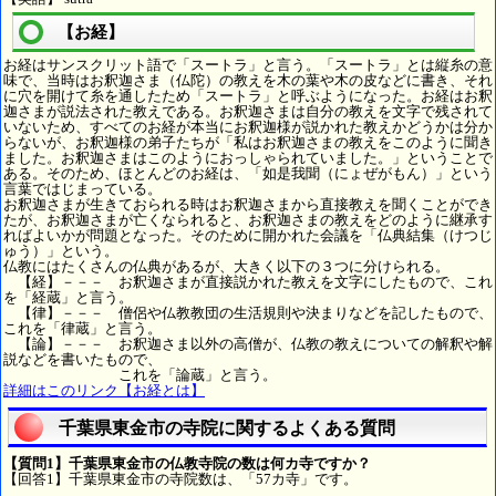
【お経】
お経はサンスクリット語で「スートラ」と言う。「スートラ」とは縦糸の意
味で、当時はお釈迦さま（仏陀）の教えを木の葉や木の皮などに書き、それ
に穴を開けて糸を通したため「スートラ」と呼ぶようになった。お経はお釈
迦さまが説法された教えである。お釈迦さまは自分の教えを文字で残されて
いないため、すべてのお経が本当にお釈迦様が説かれた教えかどうかは分か
らないが、お釈迦様の弟子たちが「私はお釈迦さまの教えをこのように聞き
ました。お釈迦さまはこのようにおっしゃられていました。」ということで
ある。そのため、ほとんどのお経は、「如是我聞（にょぜがもん）」という
言葉ではじまっている。
お釈迦さまが生きておられる時はお釈迦さまから直接教えを聞くことができ
たが、お釈迦さまが亡くなられると、お釈迦さまの教えをどのように継承す
ればよいかが問題となった。そのために開かれた会議を「仏典結集（けつじ
ゅう）」という。
仏教にはたくさんの仏典があるが、大きく以下の３つに分けられる。
【経】－－－ お釈迦さまが直接説かれた教えを文字にしたもので、これ
を「経蔵」と言う。
【律】－－－ 僧侶や仏教教団の生活規則や決まりなどを記したもので、
これを「律蔵」と言う。
【論】－－－ お釈迦さま以外の高僧が、仏教の教えについての解釈や解
説などを書いたもので、
これを「論蔵」と言う。
詳細はこのリンク【お経とは】
千葉県東金市の寺院に関するよくある質問
【質問1】千葉県東金市の仏教寺院の数は何カ寺ですか？
【回答1】千葉県東金市の寺院数は、「57カ寺」です。