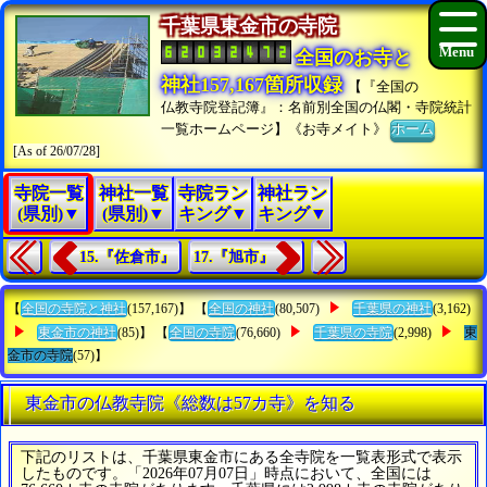
千葉県東金市の寺院
全国のお寺と
神社157,167箇所収録
【『全国の
仏教寺院登記簿』：名前別全国の仏閣・寺院統計
一覧ホームページ】《お寺メイト》
ホーム
[As of 26/07/28]
寺院一覧
神社一覧
寺院ラン
神社ラン
(県別)▼
(県別)▼
キング▼
キング▼
15.『佐倉市』
17.『旭市』
【
全国の寺院と神社
(157,167)】 【
全国の神社
(80,507)
千葉県の神社
(3,162)
東金市の神社
(85)】 【
全国の寺院
(76,660)
千葉県の寺院
(2,998)
東
金市の寺院
(57)】
東金市の仏教寺院《総数は57カ寺》を知る
下記のリストは、千葉県東金市にある全寺院を一覧表形式で表示
したものです。「2026年07月07日」時点において、全国には