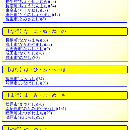
長生村
(ちょうせいむら)
(28)
長南町
(ちょうなんまち)
(54)
東金市
(とうがねし)
(57)
東庄町
(とうのしょうまち)
(17)
富里市
(とみさとし)
(8)
【な行】な・に・ぬ・ね・の
長柄町
(ながらまち)
(38)
流山市
(ながれやまし)
(32)
習志野市
(ならしのし)
(9)
成田市
(なりたし)
(78)
野田市
(のだし)
(62)
【は行】は・ひ・ふ・へ・ほ
富津市
(ふっつし)
(74)
船橋市
(ふなばしし)
(59)
【ま行】ま・み・む・め・も
松戸市
(まつどし)
(78)
南房総市
(みなみぼうそうし)
(151)
睦沢町
(むつざわまち)
(29)
茂原市
(もばらし)
(93)
【や行】や・ゆ・よ