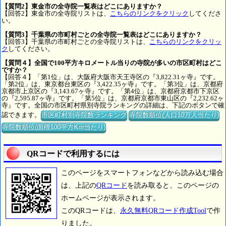
【質問2】東金市の全寺院一覧表はどこにありますか？
【回答2】東金市の全寺院リストは、
こちらのリンクをクリック
してくださ
い。
【質問3】千葉県の市町村ごとの全寺院一覧表はどこにありますか？
【回答3】千葉県の市町村ごとの全寺院リストは、
こちらのリンクをクリッ
ク
してください。
【質問４】全国で100平方キロメートル当りの寺院が多いの市区町村はどこ
ですか？
【回答４】「第1位」は、大阪府大阪市天王寺区の『3,822.31ヶ寺』です。
「第2位」は、東京都台東区の『3,422.35ヶ寺』です。「第3位」は、京都府
京都市上京区の『3,143.67ヶ寺』です。「第4位」は、京都府京都市下京区
の『2,595.87ヶ寺』です。「第5位」は、京都府京都市東山区の『2,232.62ヶ
寺』です。全国の市区町村県別寺院ランキングの詳細は、下記のボタンで確
認できます。
市区町村別寺院数ランキング
寺院数順位(人口10万人当たり)
寺院数順位(面積100平方Km当たり)
QRコードで利用するには
このページをスマートフォンなどから読み込む場合
は、上記の
QRコード
を読み取ると、このページの
ホームページが表示されます。
このQRコードは、
永久無料QRコード作成Tool
で作
りました。