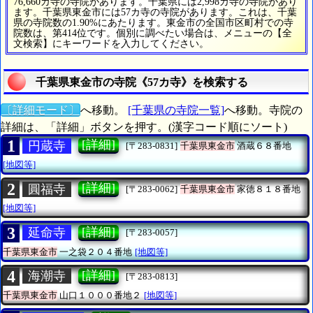
76,660カ寺の寺院があります。千葉県には2,998カ寺の寺院があり
ます。千葉県東金市には57カ寺の寺院があります。これは、千葉
県の寺院数の1.90%にあたります。東金市の全国市区町村での寺
院数は、第414位です。個別に調べたい場合は、メニューの【全
文検索】にキーワードを入力してください。
千葉県東金市の寺院《57カ寺》を検索する
〔詳細モード〕
へ移動。
[千葉県の寺院一覧]
へ移動。寺院の
詳細は、「詳細」ボタンを押す。(漢字コード順にソート)
1
[詳細]
円蔵寺
[〒283-0831]
千葉県東金市
酒蔵６８番地
[地図等]
2
[詳細]
圓福寺
[〒283-0062]
千葉県東金市
家徳８１８番地
[地図等]
3
[詳細]
延命寺
[〒283-0057]
千葉県東金市
一之袋２０４番地
[地図等]
4
[詳細]
海潮寺
[〒283-0813]
千葉県東金市
山口１０００番地２
[地図等]