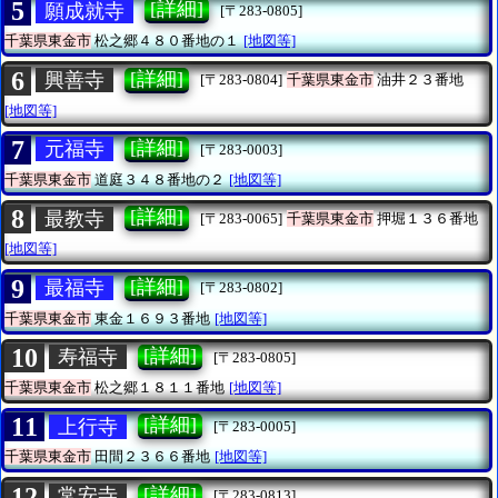
5
[詳細]
願成就寺
[〒283-0805]
千葉県東金市
松之郷４８０番地の１
[地図等]
6
[詳細]
興善寺
[〒283-0804]
千葉県東金市
油井２３番地
[地図等]
7
[詳細]
元福寺
[〒283-0003]
千葉県東金市
道庭３４８番地の２
[地図等]
8
[詳細]
最教寺
[〒283-0065]
千葉県東金市
押堀１３６番地
[地図等]
9
[詳細]
最福寺
[〒283-0802]
千葉県東金市
東金１６９３番地
[地図等]
10
[詳細]
寿福寺
[〒283-0805]
千葉県東金市
松之郷１８１１番地
[地図等]
11
[詳細]
上行寺
[〒283-0005]
千葉県東金市
田間２３６６番地
[地図等]
12
[詳細]
常安寺
[〒283-0813]