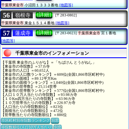
千葉県東金市
小沼田１３３３番地
[地図等]
56
[詳細]
嶺根寺
[〒283-0802]
千葉県東金市
東金１５１４番地
[地図等]
57
[詳細]
蓮成寺
[〒283-0023]
千葉県東金市
宮１番地
[地図等]
千葉県東金市のインフォメーション
【千葉県 東金市のふりがな】＝「ちばけん とうがねし」
【東金市の寺院数】＝57カ寺
【東金市の人口】＝60,652人
【東金市の人口数ランキング】＝609位(全国1,866市区町村中)
【東金市の面積】＝89.12平方Km
【東金市の面積ランキング】＝1,040位(全国1,866市区町村中)
【東金市の世帯数】＝25,114世帯
【東金市の世帯数ランキング】＝577位(全国1,866市区町村中)
【人口１０万人当たりの寺院数】＝93.98カ寺
【１０Km四方当たりの寺院数】＝63.96カ寺
【１０万世帯当たりの寺院数】＝226.97カ寺
【人口当たりの寺院数順位】＝823位
【面積当たりの寺院数順位】＝472位
【世帯数当たりの寺院数順位】＝886位
市区町村別寺院数ランキング
別窓
寺院数順位(人口10万人当たり)
別窓