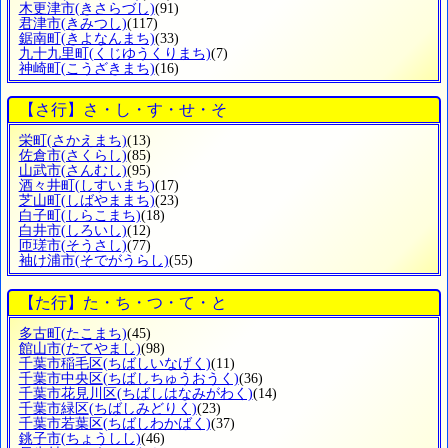
木更津市
(きさらづし)
(91)
君津市
(きみつし)
(117)
鋸南町
(きよなんまち)
(33)
九十九里町
(くじゆうくりまち)
(7)
神崎町
(こうざきまち)
(16)
【さ行】さ・し・す・せ・そ
栄町
(さかえまち)
(13)
佐倉市
(さくらし)
(85)
山武市
(さんむし)
(95)
酒々井町
(しすいまち)
(17)
芝山町
(しばやままち)
(23)
白子町
(しらこまち)
(18)
白井市
(しろいし)
(12)
匝瑳市
(そうさし)
(77)
袖け浦市
(そでがうらし)
(55)
【た行】た・ち・つ・て・と
多古町
(たこまち)
(45)
館山市
(たてやまし)
(98)
千葉市稲毛区
(ちばしいなげく)
(11)
千葉市中央区
(ちばしちゅうおうく)
(36)
千葉市花見川区
(ちばしはなみがわく)
(14)
千葉市緑区
(ちばしみどりく)
(23)
千葉市若葉区
(ちばしわかばく)
(37)
銚子市
(ちょうしし)
(46)