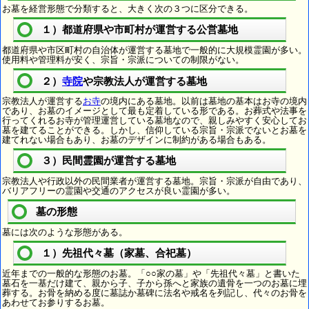
お墓を経営形態で分類すると、大きく次の３つに区分できる。
１）都道府県や市町村が運営する公営墓地
都道府県や市区町村の自治体が運営する墓地で一般的に大規模霊園が多い。
使用料や管理料が安く、宗旨・宗派についての制限がない。
２）
寺院
や宗教法人が運営する墓地
宗教法人が運営する
お寺
の境内にある墓地。以前は墓地の基本はお寺の境内
であり、お墓のイメージとして最も定着している形である。お葬式や法事を
行ってくれるお寺が管理運営している墓地なので、親しみやすく安心してお
墓を建てることができる。しかし、信仰している宗旨・宗派でないとお墓を
建てれない場合もあり、お墓のデザインに制約がある場合もある。
３）民間霊園が運営する墓地
宗教法人や行政以外の民間業者が運営する墓地。宗旨・宗派が自由であり、
バリアフリーの霊園や交通のアクセスが良い霊園が多い。
墓の形態
墓には次のような形態がある。
１）先祖代々墓（家墓、合祀墓）
近年までの一般的な形態のお墓。「○○家の墓」や「先祖代々墓」と書いた
墓石を一基だけ建て、親から子、子から孫へと家族の遺骨を一つのお墓に埋
葬する。お骨を納める度に墓誌か墓碑に法名や戒名を列記し、代々のお骨を
あわせてお参りするお墓。