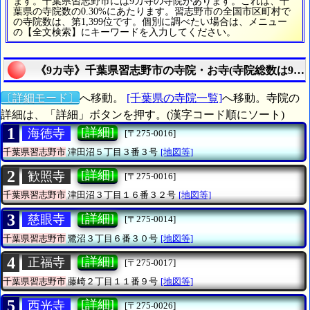
ます。千葉県習志野市には9カ寺の寺院があります。これは、千
葉県の寺院数の0.30%にあたります。習志野市の全国市区町村で
の寺院数は、第1,399位です。個別に調べたい場合は、メニュー
の【全文検索】にキーワードを入力してください。
《9カ寺》千葉県習志野市の寺院・お寺(寺院総数は9カ
〔詳細モード〕
へ移動。
[千葉県の寺院一覧]
へ移動。寺院の
詳細は、「詳細」ボタンを押す。(漢字コード順にソート)
1
[詳細]
海徳寺
[〒275-0016]
千葉県習志野市
津田沼５丁目３番３号
[地図等]
2
[詳細]
歓照寺
[〒275-0016]
千葉県習志野市
津田沼３丁目１６番３２号
[地図等]
3
[詳細]
慈眼寺
[〒275-0014]
千葉県習志野市
鷺沼３丁目６番３０号
[地図等]
4
[詳細]
正福寺
[〒275-0017]
千葉県習志野市
藤崎２丁目１１番９号
[地図等]
5
[詳細]
西光寺
[〒275-0026]