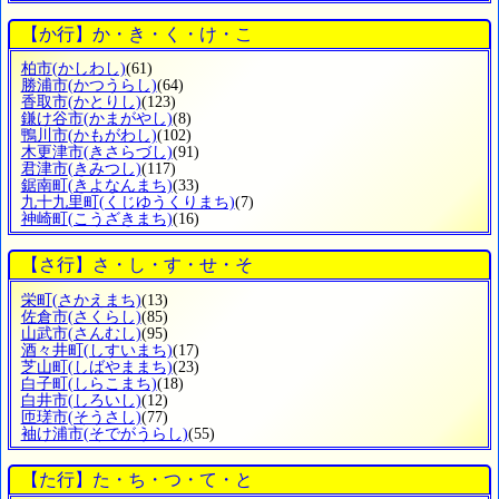
【か行】か・き・く・け・こ
柏市
(かしわし)
(61)
勝浦市
(かつうらし)
(64)
香取市
(かとりし)
(123)
鎌け谷市
(かまがやし)
(8)
鴨川市
(かもがわし)
(102)
木更津市
(きさらづし)
(91)
君津市
(きみつし)
(117)
鋸南町
(きよなんまち)
(33)
九十九里町
(くじゆうくりまち)
(7)
神崎町
(こうざきまち)
(16)
【さ行】さ・し・す・せ・そ
栄町
(さかえまち)
(13)
佐倉市
(さくらし)
(85)
山武市
(さんむし)
(95)
酒々井町
(しすいまち)
(17)
芝山町
(しばやままち)
(23)
白子町
(しらこまち)
(18)
白井市
(しろいし)
(12)
匝瑳市
(そうさし)
(77)
袖け浦市
(そでがうらし)
(55)
【た行】た・ち・つ・て・と