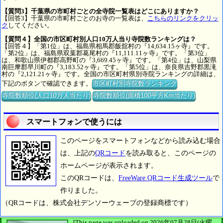
【質問3】千葉県の市町村ごとの全寺院一覧表はどこにありますか？
【回答3】千葉県の市町村ごとのお寺の一覧表は、
こちらのリンクをクリッ
ク
してください。
【質問４】全国の市区町村別人口10万人当り寺院数ランキングは？
【回答４】「第1位」は、福島県相馬郡飯舘村の『14,634.15ヶ寺』です。
「第2位」は、福島県双葉郡葛尾村の『11,111.11ヶ寺』です。「第3位」
は、和歌山県伊都郡高野町の『3,669.45ヶ寺』です。「第4位」は、山梨県
南巨摩郡早川町の『3,183.52ヶ寺』です。「第5位」は、奈良県吉野郡黒滝
村の『2,121.21ヶ寺』です。全国の市区町村県別寺院ランキングの詳細は、
下記のボタンで確認できます。
市区町村別寺院数ランキング
寺院数順位(人口10万人当たり)
寺院数順位(面積100平方Km当たり)
スマートフォンで使うには
このページをスマートフォンなどから読み込む場合
は、上記の
QRコード
を読み取ると、このページの
ホームページが表示されます。
このQRコードは、
FreeWare QRコード生成ツール
で
作りました。
（QRコードは、株式会社デンソーウェーブの登録商標です）
[This page was uploaded on 2026年07月28日(火曜