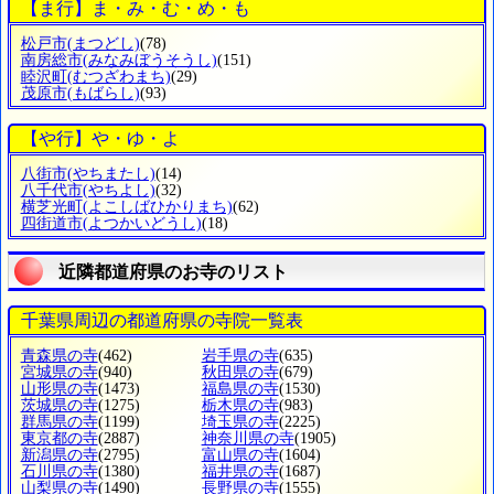
【ま行】ま・み・む・め・も
松戸市
(まつどし)
(78)
南房総市
(みなみぼうそうし)
(151)
睦沢町
(むつざわまち)
(29)
茂原市
(もばらし)
(93)
【や行】や・ゆ・よ
八街市
(やちまたし)
(14)
八千代市
(やちよし)
(32)
横芝光町
(よこしばひかりまち)
(62)
四街道市
(よつかいどうし)
(18)
近隣都道府県のお寺のリスト
千葉県周辺の都道府県の寺院一覧表
青森県の寺
(462)
岩手県の寺
(635)
宮城県の寺
(940)
秋田県の寺
(679)
山形県の寺
(1473)
福島県の寺
(1530)
茨城県の寺
(1275)
栃木県の寺
(983)
群馬県の寺
(1199)
埼玉県の寺
(2225)
東京都の寺
(2887)
神奈川県の寺
(1905)
新潟県の寺
(2795)
富山県の寺
(1604)
石川県の寺
(1380)
福井県の寺
(1687)
山梨県の寺
(1490)
長野県の寺
(1555)