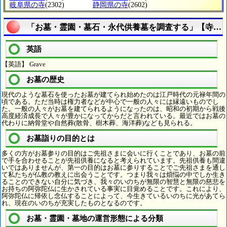
岐阜県の寺
(2302)
静岡県の寺
(2602)
「お墓・霊園・墓石・永代供養墓を調査する」【寺院
英語
【英語】 Grave
お墓の歴史
現代のような墓石を使ったお墓が建てられ始めたのは江戸時代の元禄年間の
頃である。ただ当時は権力者などが中心で一般の人々には縁遠いものでし
た。一般の人々がお墓を建てられるようになったのは、昭和の初期から戦後
高度経済成長で人々が豊かになってからだと言われている。最近ではお墓の
代わりに納骨堂や自然葬(散骨、樹木葬、海洋葬)なども見られる。
お墓詣りの目的とは
多くの方がお墓参りの目的はご先祖さまに会いに行くことであり、お墓の前
で手を合わせることが先祖供養になると考えられています。先祖供養も間違
いではありませんが、第一の目的はお墓に参りすることでご先祖さまを通し
て私たちが仏教の教えに出会うことです。つまり我々は煩悩の中でしか生き
ることのできない自分に気づき、我々のいのちが無限の智慧と無限の慈悲を
お持ちの阿弥陀仏に生かされている事実に目覚めることです。これにより、
阿弥陀仏に帰依し念仏することによって、今生きているいのちに光があてら
れ、現在のいのちが充実したものとなるのです。
お墓・霊園・墓地の運営形態による分類