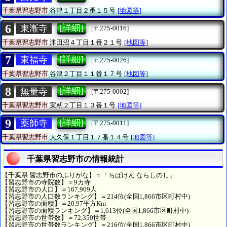
千葉県習志野市
谷津１丁目２番１５号
[地図等]
6
[詳細]
東漸寺
[〒275-0016]
千葉県習志野市
津田沼４丁目１番２１号
[地図等]
7
[詳細]
東福寺
[〒275-0026]
千葉県習志野市
谷津２丁目１１番１７号
[地図等]
8
[詳細]
無量寺
[〒275-0002]
千葉県習志野市
実籾２丁目１３番１号
[地図等]
9
[詳細]
薬師寺
[〒275-0011]
千葉県習志野市
大久保１丁目１７番１４号
[地図等]
千葉県習志野市の情報統計
【千葉県 習志野市のふりがな】＝「ちばけん ならしのし」
【習志野市の寺院数】＝9カ寺
【習志野市の人口】＝167,909人
【習志野市の人口数ランキング】＝214位(全国1,866市区町村中)
【習志野市の面積】＝20.97平方Km
【習志野市の面積ランキング】＝1,613位(全国1,866市区町村中)
【習志野市の世帯数】＝72,350世帯
【習志野市の世帯数ランキング】＝216位(全国1,866市区町村中)