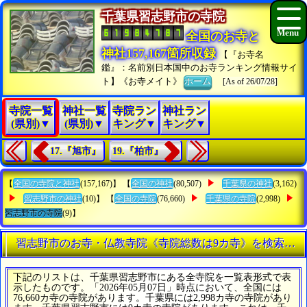
千葉県習志野市の寺院
全国のお寺と
神社157,167箇所収録
【『お寺名
鑑』：名前別日本国中のお寺ランキング情報サイ
ト】《お寺メイト》
ホーム
[As of 26/07/28]
寺院一覧
神社一覧
寺院ラン
神社ラン
(県別)▼
(県別)▼
キング▼
キング▼
17.『旭市』
19.『柏市』
【
全国の寺院と神社
(157,167)】 【
全国の神社
(80,507)
千葉県の神社
(3,162)
習志野市の神社
(10)】 【
全国の寺院
(76,660)
千葉県の寺院
(2,998)
習志野市の寺院
(9)】
習志野市のお寺・仏教寺院《寺院総数は9カ寺》を検索する
下記のリストは、千葉県習志野市にある全寺院を一覧表形式で表
示したものです。「2026年05月07日」時点において、全国には
76,660カ寺の寺院があります。千葉県には2,998カ寺の寺院があり