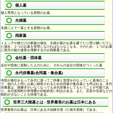
個人墓
個人専用となっている形態のお墓。
夫婦墓
夫婦二人で一基とする形態のお墓。
両家墓
１人っ子や娘だけの家族の場合、夫婦が親のお墓を建てたり受け継いだりし
た場合、２つのお墓を管理しなければならなくなる。そのため、１つのお墓
に両方の親の遺骨を埋葬するのが両家墓である。
会社墓・団体墓
会社や団体に貢献した人のために、それらの会社や団体がつくった墓
永代供養墓(合同墓・集合墓)
寺院が責任をもって永代に渡ってご供養と管理を行なっていく墓地のこと
で、他の人と同じお墓に納骨されるため合同墓や集合墓とも呼ばれる。永代
供養墓は、跡継ぎがいなくなっても永代供養をしてもらうことが可能であ
り、永代使用料や管理費が比較的安い利点がある。また、宗旨や宗派などの
制約が少ないことも特徴である。
世界三大陵墓とは - 世界最長のお墓は日本にある
世界最長のお墓は、日本にある大仙陵古墳（仁徳天皇陵）である。