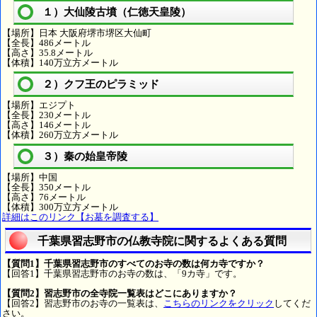
１）大仙陵古墳（仁徳天皇陵）
【場所】日本 大阪府堺市堺区大仙町
【全長】486メートル
【高さ】35.8メートル
【体積】140万立方メートル
２）クフ王のピラミッド
【場所】エジプト
【全長】230メートル
【高さ】146メートル
【体積】260万立方メートル
３）秦の始皇帝陵
【場所】中国
【全長】350メートル
【高さ】76メートル
【体積】300万立方メートル
詳細はこのリンク【お墓を調査する】
千葉県習志野市の仏教寺院に関するよくある質問
【質問1】千葉県習志野市のすべてのお寺の数は何カ寺ですか？
【回答1】千葉県習志野市のお寺の数は、「9カ寺」です。
【質問2】習志野市の全寺院一覧表はどこにありますか？
【回答2】習志野市のお寺の一覧表は、
こちらのリンクをクリック
してくだ
さい。