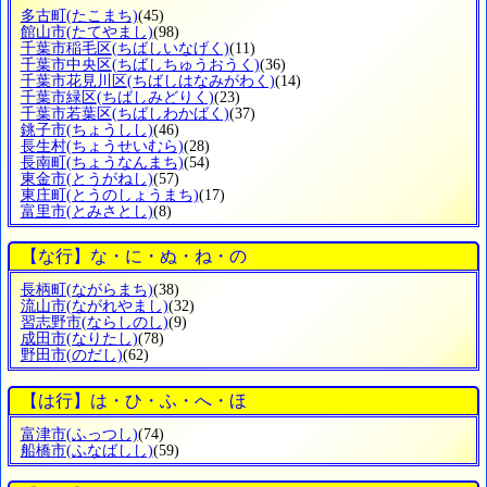
多古町
(たこまち)
(45)
館山市
(たてやまし)
(98)
千葉市稲毛区
(ちばしいなげく)
(11)
千葉市中央区
(ちばしちゅうおうく)
(36)
千葉市花見川区
(ちばしはなみがわく)
(14)
千葉市緑区
(ちばしみどりく)
(23)
千葉市若葉区
(ちばしわかばく)
(37)
銚子市
(ちょうしし)
(46)
長生村
(ちょうせいむら)
(28)
長南町
(ちょうなんまち)
(54)
東金市
(とうがねし)
(57)
東庄町
(とうのしょうまち)
(17)
富里市
(とみさとし)
(8)
【な行】な・に・ぬ・ね・の
長柄町
(ながらまち)
(38)
流山市
(ながれやまし)
(32)
習志野市
(ならしのし)
(9)
成田市
(なりたし)
(78)
野田市
(のだし)
(62)
【は行】は・ひ・ふ・へ・ほ
富津市
(ふっつし)
(74)
船橋市
(ふなばしし)
(59)