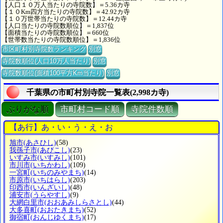
【人口１０万人当たりの寺院数】＝5.36カ寺
【１０Km四方当たりの寺院数】＝42.92カ寺
【１０万世帯当たりの寺院数】＝12.44カ寺
【人口当たりの寺院数順位】＝1,837位
【面積当たりの寺院数順位】＝660位
【世帯数当たりの寺院数順位】＝1,836位
市区町村別寺院数ランキング
別窓
寺院数順位(人口10万人当たり)
別窓
寺院数順位(面積100平方Km当たり)
別窓
千葉県の市町村別寺院一覧表(2,998カ寺)
ぶりがな順
市町村コード順
寺院件数順
【あ行】あ・い・う・え・お
旭市
(あさひし)
(58)
我孫子市
(あびこし)
(23)
いすみ市
(いすみし)
(101)
市川市
(いちかわし)
(109)
一宮町
(いちのみやまち)
(14)
市原市
(いちはらし)
(203)
印西市
(いんざいし)
(48)
浦安市
(うらやすし)
(9)
大網白里市
(おおあみしらさとし)
(44)
大多喜町
(おおたきまち)
(52)
御宿町
(おんじゆくまち)
(17)