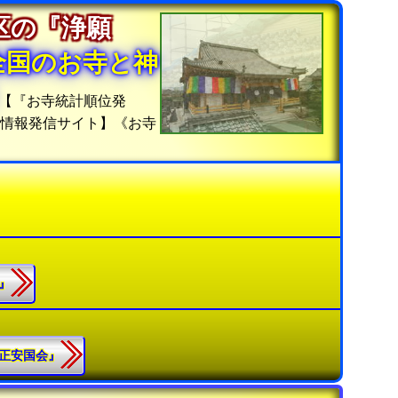
区の『浄願
全国のお寺と神
【『お寺統計順位発
計情報発信サイト】《お寺
寺』
立正安国会』