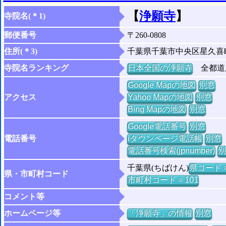
【
浄願寺
】
寺院名(＊1)
郵便番号
〒260-0808
住所(＊3)
千葉県千葉市中央区星久喜
寺院名ランキング
日本全国の浄願寺
全都道府
Google Mapの地図
別窓
アクセス
Yahoo Mapの地図
別窓
Bing Mapの地図
別窓
Google電話番号
別窓
電話番号
iタウンページ電話帳
別窓
電話番号検索(jpnumber)
別
千葉県(ちばけん)
県コード =
県・市町村コード
市町村コード = 101
コメント等
ホームページ等
「浄願寺」の情報
別窓