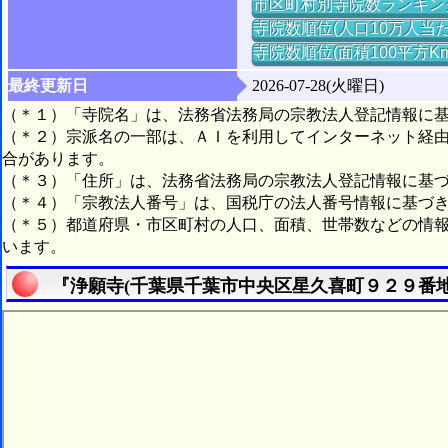
市区町村別寺院数ランキン
寺院数順位(人口10万人当た
寺院数順位(面積100平方K
最終更新日
2026-07-28(火曜日)
（＊１）「寺院名」は、法務省法務局の宗教法人登記情報に
（＊２）宗派名の一部は、ＡＩを利用してインターネット経
合があります。
（＊３）「住所」は、法務省法務局の宗教法人登記情報に基
（＊４）「宗教法人番号」は、国税庁の法人番号情報に基づ
（＊５）都道府県・市区町村の人口、面積、世帯数などの情
います。
『浄願寺(千葉県千葉市中央区星久喜町９２９番