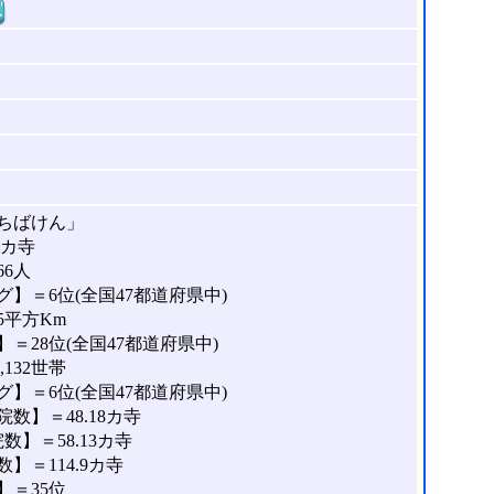
窓
ちばけん」
8カ寺
66人
】＝6位(全国47都道府県中)
5平方Km
＝28位(全国47都道府県中)
132世帯
】＝6位(全国47都道府県中)
数】＝48.18カ寺
】＝58.13カ寺
＝114.9カ寺
＝35位