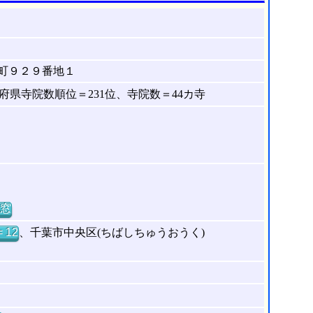
町９２９番地１
県寺院数順位＝231位、寺院数＝44カ寺
窓
 12
、千葉市中央区(ちばしちゅうおうく)