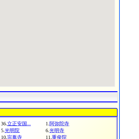
36.
立正安国...
1.
阿弥陀寺
5.
光明院
6.
光明寺
10.
宗胤寺
11.
重俊院