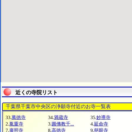
近くの寺院リスト
千葉県千葉市中央区の浄願寺付近のお寺一覧表
33.
萬徳寺
34.
満蔵寺
35.
妙導寺
2.
胤重寺
3.
圓佛教千...
4.
延命寺
7.
廣照寺
8.
高徳寺
9.
慈眼寺