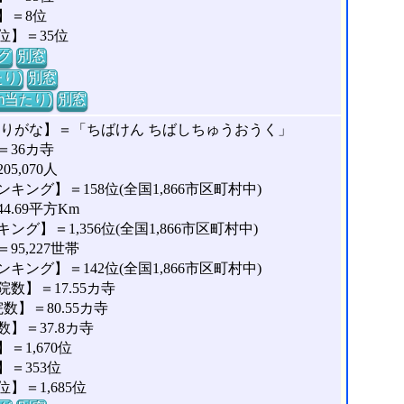
】＝8位
位】＝35位
グ
別窓
り)
別窓
m当たり)
別窓
ふりがな】＝「ちばけん ちばしちゅうおうく」
36カ寺
,070人
ング】＝158位(全国1,866市区町村中)
.69平方Km
】＝1,356位(全国1,866市区町村中)
5,227世帯
ング】＝142位(全国1,866市区町村中)
数】＝17.55カ寺
】＝80.55カ寺
】＝37.8カ寺
1,670位
＝353位
＝1,685位