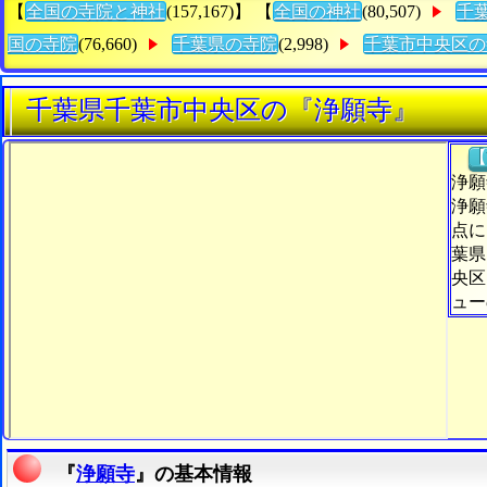
【
全国の寺院と神社
(157,167)】 【
全国の神社
(80,507)
千
国の寺院
(76,660)
千葉県の寺院
(2,998)
千葉市中央区の
千葉県千葉市中央区の『浄願寺』
【
浄願
浄願
点に
葉県
央区
ュー
『
浄願寺
』の基本情報