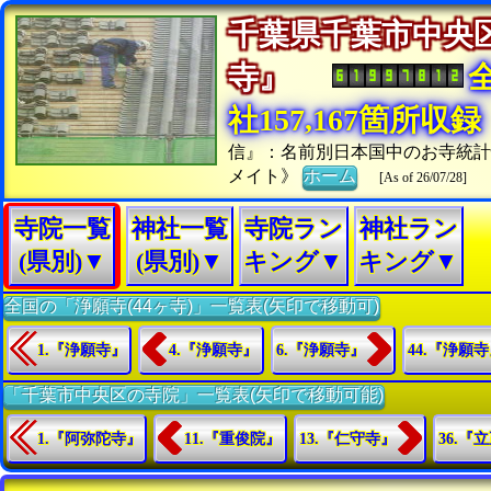
千葉県千葉市中央
寺』
社157,167箇所収録
信』：名前別日本国中のお寺統
メイト》
ホーム
[As of 26/07/28]
寺院一覧
神社一覧
寺院ラン
神社ラン
(県別)▼
(県別)▼
キング▼
キング▼
全国の「浄願寺(44ヶ寺)」一覧表(矢印で移動可)
1.『浄願寺』
4.『浄願寺』
6.『浄願寺』
44.『浄願
「千葉市中央区の寺院」一覧表(矢印で移動可能)
1.『阿弥陀寺』
11.『重俊院』
13.『仁守寺』
36.『