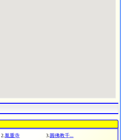
2.
胤重寺
3.
圓佛教千...