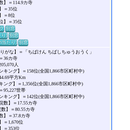
＝114.9カ寺
＝35位
】＝8位
位】＝35位
グ
別窓
り)
別窓
m当たり)
別窓
ふりがな】＝「ちばけん ちばしちゅうおうく」
36カ寺
,070人
ング】＝158位(全国1,866市区町村中)
.69平方Km
】＝1,356位(全国1,866市区町村中)
5,227世帯
ング】＝142位(全国1,866市区町村中)
数】＝17.55カ寺
】＝80.55カ寺
】＝37.8カ寺
1,670位
＝353位