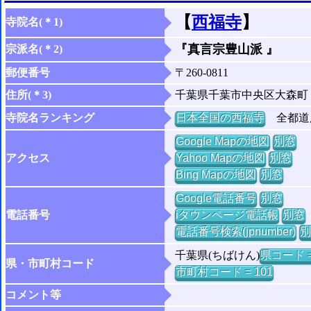
【
西福寺
】
寺院名(＊1)
『真言宗豊山派 』
宗派名(＊2)
郵便番号
〒260-0811
住所(＊3)
千葉県千葉市中央区大森町
寺院名ランキング
日本全国の西福寺
全都道府
Google Mapの地図
別窓
アクセス
Yahoo Mapの地図
別窓
Bing Mapの地図
別窓
Google電話番号
別窓
電話番号
iタウンページ電話帳
別窓
電話番号検索(jpnumber)
別
千葉県(ちばけん)
県コード =
県・市町村コード
市町村コード = 101
コメント等