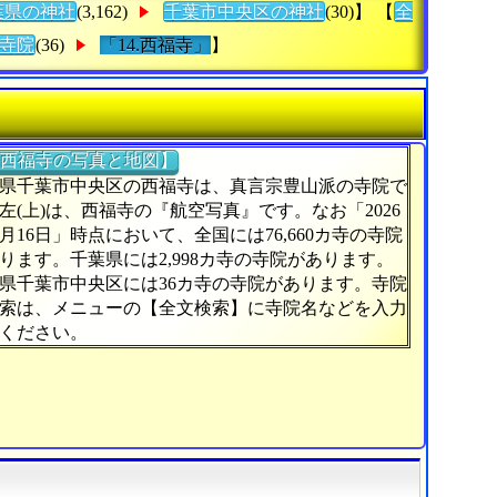
葉県の神社
(3,162)
千葉市中央区の神社
(30)】 【
全
寺院
(36)
「14.西福寺」
】
西福寺の写真と地図】
県千葉市中央区の西福寺は、真言宗豊山派の寺院で
左(上)は、西福寺の『航空写真』です。なお「2026
6月16日」時点において、全国には76,660カ寺の寺院
ります。千葉県には2,998カ寺の寺院があります。
県千葉市中央区には36カ寺の寺院があります。寺院
索は、メニューの【全文検索】に寺院名などを入力
ください。