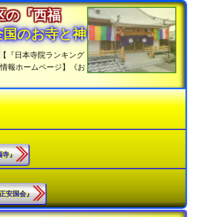
区の『西福
全国のお寺と神
【『日本寺院ランキング
位情報ホームページ】《お
西福寺』
立正安国会』