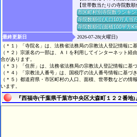
【世帯数当たりの寺院数順位】
市区町村別寺院数ランキン
寺院数順位(人口10万人当た
寺院数順位(面積100平方K
最終更新日
2026-07-28(火曜日)
（＊１）「寺院名」は、法務省法務局の宗教法人登記情報に
（＊２）宗派名の一部は、ＡＩを利用してインターネット経
合があります。
（＊３）「住所」は、法務省法務局の宗教法人登記情報に基
（＊４）「宗教法人番号」は、国税庁の法人番号情報に基づ
（＊５）都道府県・市区町村の人口、面積、世帯数などの情
います。
『西福寺(千葉県千葉市中央区大森町１２２番地)