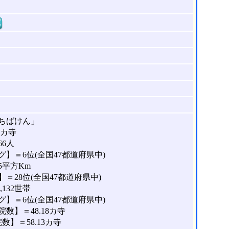
窓
ちばけん」
8カ寺
66人
】＝6位(全国47都道府県中)
5平方Km
＝28位(全国47都道府県中)
132世帯
】＝6位(全国47都道府県中)
数】＝48.18カ寺
】＝58.13カ寺