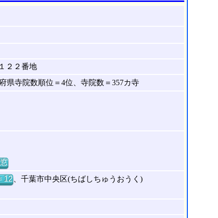
１２２番地
県寺院数順位＝4位、寺院数＝357カ寺
窓
 12
、千葉市中央区(ちばしちゅうおうく)