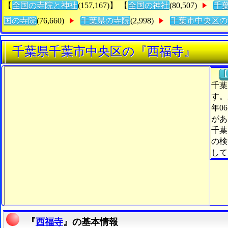
【
全国の寺院と神社
(157,167)】 【
全国の神社
(80,507)
千
国の寺院
(76,660)
千葉県の寺院
(2,998)
千葉市中央区の
千葉県千葉市中央区の『西福寺』
【
千葉
す。
年0
があ
千葉
の検
して
『
西福寺
』の基本情報