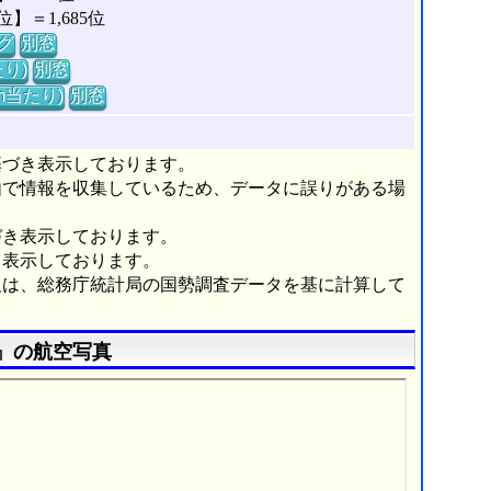
＝1,685位
グ
別窓
り)
別窓
m当たり)
別窓
基づき表示しております。
由で情報を収集しているため、データに誤りがある場
づき表示しております。
き表示しております。
報は、総務庁統計局の国勢調査データを基に計算して
』の航空写真