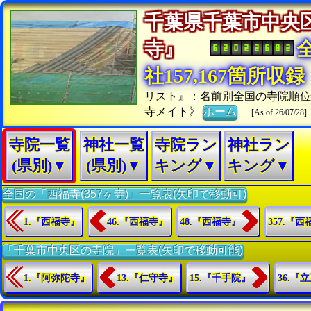
千葉県千葉市中央
寺』
社157,167箇所収録
リスト』：名前別全国の寺院順
寺メイト》
ホーム
[As of 26/07/28]
寺院一覧
神社一覧
寺院ラン
神社ラン
(県別)▼
(県別)▼
キング▼
キング▼
全国の「西福寺(357ヶ寺)」一覧表(矢印で移動可)
1.『西福寺』
46.『西福寺』
48.『西福寺』
357.『
「千葉市中央区の寺院」一覧表(矢印で移動可能)
1.『阿弥陀寺』
13.『仁守寺』
15.『千手院』
36.『