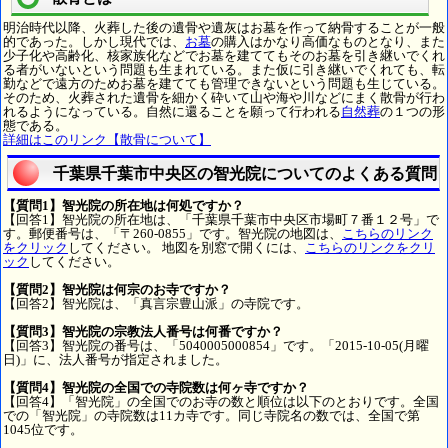
明治時代以降、火葬した後の遺骨や遺灰はお墓を作って納骨することが一般
的であった。しかし現代では、
お墓
の購入はかなり高価なものとなり、また
少子化や高齢化、核家族化などでお墓を建ててもそのお墓を引き継いでくれ
る者がいないという問題も生まれている。また仮に引き継いでくれても、転
勤などで遠方のためお墓を建てても管理できないという問題も生じている。
そのため、火葬された遺骨を細かく砕いて山や海や川などにまく散骨が行わ
れるようになっている。自然に還ることを願って行われる
自然葬
の１つの形
態である。
詳細はこのリンク【散骨について】
千葉県千葉市中央区の智光院についてのよくある質問
【質問1】智光院の所在地は何処ですか？
【回答1】智光院の所在地は、「千葉県千葉市中央区市場町７番１２号」で
す。郵便番号は、「〒260-0855」です。智光院の地図は、
こちらのリンク
をクリック
してください。 地図を別窓で開くには、
こちらのリンクをクリ
ック
してください。
【質問2】智光院は何宗のお寺ですか？
【回答2】智光院は、「真言宗豊山派」の寺院です。
【質問3】智光院の宗教法人番号は何番ですか？
【回答3】智光院の番号は、「5040005000854」です。「2015-10-05(月曜
日)」に、法人番号が指定されました。
【質問4】智光院の全国での寺院数は何ヶ寺ですか？
【回答4】「智光院」の全国でのお寺の数と順位は以下のとおりです。全国
での「智光院」の寺院数は11カ寺です。同じ寺院名の数では、全国で第
1045位です。