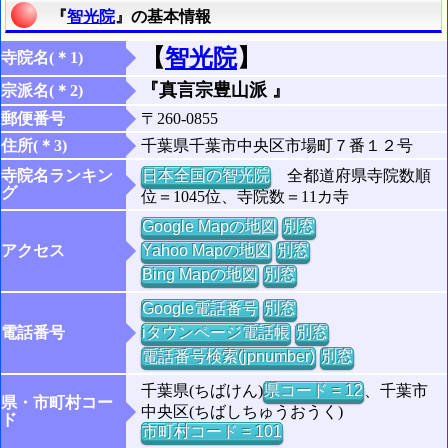
『
智光院
』の基本情報
【
智光院
】
寺院名(＊1)
『真言宗豊山派 』
宗派名(＊2)
郵便番号
〒260-0855
住所(＊3)
千葉県千葉市中央区市場町７番１２号
寺院名ランキン
日本全国の智光院
全都道府県寺院数順
グ
位＝1045位、寺院数＝11カ寺
Google Mapの地図
別窓
アクセス
Yahoo Mapの地図
別窓
Bing Mapの地図
別窓
Google電話番号
別窓
電話番号
iタウンページ電話帳
別窓
電話番号検索(jpnumber)
別窓
千葉県(ちばけん)
県コード = 12
、千葉市
県・市町村コー
中央区(ちばしちゅうおうく)
ド
市町村コード = 101