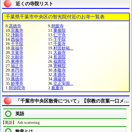
近くの寺院リスト
千葉県千葉市中央区の智光院付近のお寺一覧表
8.
高徳寺
9.
慈眼寺
10.
宗胤寺
11.
重俊院
12.
浄願寺
13.
仁守寺
14.
西福寺
15.
千手院
16.
千手院
17.
千葉寺
18.
泉福寺
19.
村田妙祐...
20.
大覚寺
21.
大巌寺
22.
大願寺
24.
長源院
25.
東禅寺
26.
福壽院
27.
福正寺
28.
寳幢院
29.
本円寺
30.
本敬寺
31.
本行寺
32.
本満寺
33.
萬徳寺
34.
満蔵寺
35.
妙導寺
36.
立正安国...
1.
阿弥陀寺
2.
胤重寺
「千葉市中央区散骨について」【宗教の言葉一口メモ
英語
【英語】 Ash scattering
散骨とは