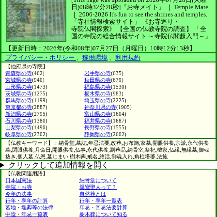
日)08時32分28秒]
『お寺メイト』 ｜ Temple Mate
｜
2006-2026
It's fun to see
the shrines and temples.
「寺社情報検索サイト」
《お寺巡り・
寺院仏閣探索》
【全国の仏教寺院の調査】
「全
国の寺院の総合情報サイト ～寺院仏閣超入門～」
【更新日時：2026年(令和08年)07月27日（月曜日）10時12分13秒】
プライバシー・ポリシー
、
稼働環境
、
利用規約
【他府県の寺院】
青森県の寺
(462)
岩手県の寺
(635)
宮城県の寺
(940)
秋田県の寺
(679)
山形県の寺
(1473)
福島県の寺
(1530)
茨城県の寺
(1275)
栃木県の寺
(983)
群馬県の寺
(1199)
埼玉県の寺
(2225)
東京都の寺
(2887)
神奈川県の寺
(1905)
新潟県の寺
(2795)
富山県の寺
(1604)
石川県の寺
(1380)
福井県の寺
(1687)
山梨県の寺
(1490)
長野県の寺
(1555)
岐阜県の寺
(2302)
静岡県の寺
(2602)
【仏教キーワード】：納骨堂,墓誌,年忌法要,改葬,お布施,家墓,開眼供養,宗派,永代供養
墓,閉眼供養,月命日,開眼供養,仏事,永代供養,副葬品,納骨室,祭祀,檀家,仏縁,無縁墓,御魂
抜き,個人墓,仏恩,墓じまい,樹木葬,戒名,終活,御魂入れ,角柱塔婆,法施
クリックして追加情報を開く
【仏教関連用語】
日本国憲法
納骨堂について
寺院・お寺
親鸞聖人って？
今年の法事
自然葬とは
行年・享年の計算
行年・享年一覧表
墓地・埋葬等の法律
年忌・回忌法要計算
中陰・年忌一覧表
樹木葬について知る