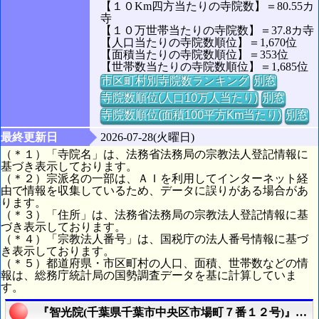
【１０Km四方当たりの寺院数】＝80.55カ
寺
【１０万世帯当たりの寺院数】＝37.8カ寺
【人口当たりの寺院数順位】＝1,670位
【面積当たりの寺院数順位】＝353位
【世帯数当たりの寺院数順位】＝1,685位
市区町村別寺院数ランキング
別窓
寺院数順位(人口10万人当たり)
別窓
寺院数順位(面積100平方Km当たり)
別窓
最終更新日
2026-07-28(火曜日)
（＊１）「寺院名」は、法務省法務局の宗教法人登記情報に
基づき表示しております。
（＊２）宗派名の一部は、ＡＩを利用してインターネット経
由で情報を収集しているため、データに誤りがある場合があ
ります。
（＊３）「住所」は、法務省法務局の宗教法人登記情報に基
づき表示しております。
（＊４）「宗教法人番号」は、国税庁の法人番号情報に基づ
き表示しております。
（＊５）都道府県・市区町村の人口、面積、世帯数などの情
報は、総務庁統計局の国勢調査データを基に計算していま
す。
『智光院(千葉県千葉市中央区市場町７番１２号)』の