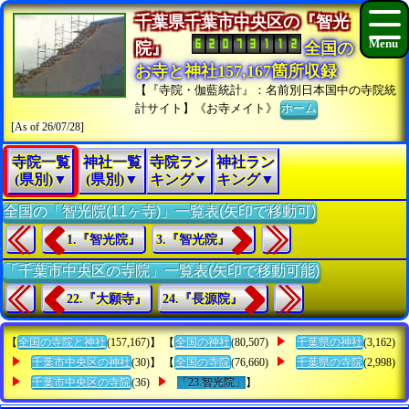
千葉県千葉市中央区の『智光
院』
全国の
お寺と神社157,167箇所収録
【『寺院・伽藍統計』：名前別日本国中の寺院統
計サイト】《お寺メイト》
ホーム
[As of 26/07/28]
寺院一覧
神社一覧
寺院ラン
神社ラン
(県別)▼
(県別)▼
キング▼
キング▼
全国の「智光院(11ヶ寺)」一覧表(矢印で移動可)
1.『智光院』
3.『智光院』
「千葉市中央区の寺院」一覧表(矢印で移動可能)
22.『大願寺』
24.『長源院』
【
全国の寺院と神社
(157,167)】 【
全国の神社
(80,507)
千葉県の神社
(3,162)
千葉市中央区の神社
(30)】 【
全国の寺院
(76,660)
千葉県の寺院
(2,998)
千葉市中央区の寺院
(36)
「23.智光院」
】