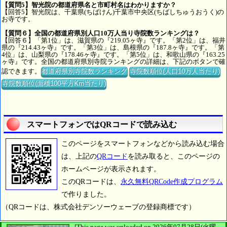
【質問5】智光院の都道府県名と市町村名はわかりますか？
【回答5】智光院は、千葉県(ちばけん)千葉市中央区(ちばしちゅうおうく)の
お寺です。
【質問６】全国の都道府県別人口10万人当り寺院数ランキングは？
【回答６】「第1位」は、滋賀県の『219.05ヶ寺』です。「第2位」は、福井
県の『214.43ヶ寺』です。「第3位」は、島根県の『187.8ヶ寺』です。「第
4位」は、山梨県の『178.46ヶ寺』です。「第5位」は、和歌山県の『163.25
ヶ寺』です。全国の都道府県別寺院ランキングの詳細は、下記のボタンで確
認できます。
都道府県別寺院数ランキング
寺院数順位(人口10万人当たり)
寺院数順位(面積100平方Km当たり)
スマートフォンではQRコードで読み込む
このページをスマートフォンなどから読み込む場合
は、上記の
QRコード
を読み取ると、このページの
ホームページが表示されます。
このQRコードは、
永久無料QRCode作成プログラム
で作りました。
（QRコードは、株式会社デンソーウェーブの登録商標です）
[This page was uploaded on 2026年07月28日(火曜