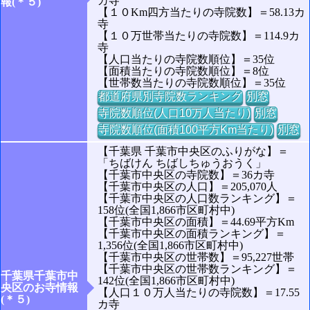
カ寺
報(＊５)
【１０Km四方当たりの寺院数】＝58.13カ
寺
【１０万世帯当たりの寺院数】＝114.9カ
寺
【人口当たりの寺院数順位】＝35位
【面積当たりの寺院数順位】＝8位
【世帯数当たりの寺院数順位】＝35位
都道府県別寺院数ランキング
別窓
寺院数順位(人口10万人当たり)
別窓
寺院数順位(面積100平方Km当たり)
別窓
【千葉県 千葉市中央区のふりがな】＝
「ちばけん ちばしちゅうおうく」
【千葉市中央区の寺院数】＝36カ寺
【千葉市中央区の人口】＝205,070人
【千葉市中央区の人口数ランキング】＝
158位(全国1,866市区町村中)
【千葉市中央区の面積】＝44.69平方Km
【千葉市中央区の面積ランキング】＝
1,356位(全国1,866市区町村中)
【千葉市中央区の世帯数】＝95,227世帯
【千葉市中央区の世帯数ランキング】＝
千葉県千葉市中
142位(全国1,866市区町村中)
央区のお寺情報
【人口１０万人当たりの寺院数】＝17.55
(＊５)
カ寺