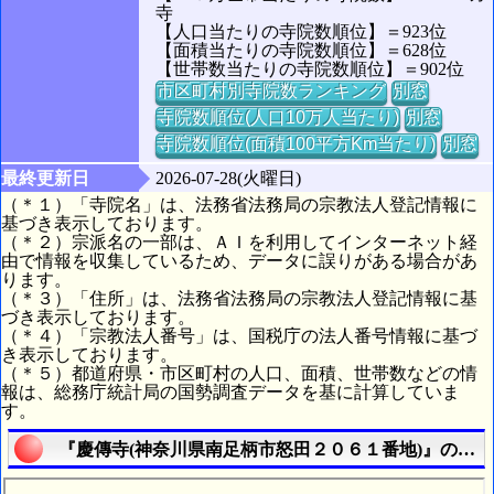
寺
【人口当たりの寺院数順位】＝923位
【面積当たりの寺院数順位】＝628位
【世帯数当たりの寺院数順位】＝902位
市区町村別寺院数ランキング
別窓
寺院数順位(人口10万人当たり)
別窓
寺院数順位(面積100平方Km当たり)
別窓
最終更新日
2026-07-28(火曜日)
（＊１）「寺院名」は、法務省法務局の宗教法人登記情報に
基づき表示しております。
（＊２）宗派名の一部は、ＡＩを利用してインターネット経
由で情報を収集しているため、データに誤りがある場合があ
ります。
（＊３）「住所」は、法務省法務局の宗教法人登記情報に基
づき表示しております。
（＊４）「宗教法人番号」は、国税庁の法人番号情報に基づ
き表示しております。
（＊５）都道府県・市区町村の人口、面積、世帯数などの情
報は、総務庁統計局の国勢調査データを基に計算していま
す。
『慶傳寺(神奈川県南足柄市怒田２０６１番地)』の航