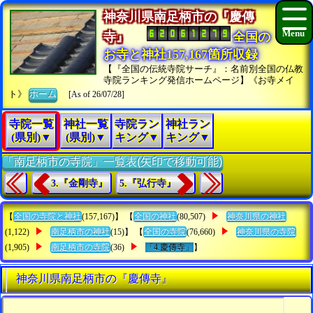
神奈川県南足柄市の『慶傳
寺』
全国の
お寺と神社157,167箇所収録
【『全国の伝統寺院サーチ』：名前別全国の仏教
寺院ランキング発信ホームページ】《お寺メイ
ト》
ホーム
[As of 26/07/28]
寺院一覧
神社一覧
寺院ラン
神社ラン
(県別)▼
(県別)▼
キング▼
キング▼
「南足柄市の寺院」一覧表(矢印で移動可能)
3.『金剛寺』
5.『弘行寺』
【
全国の寺院と神社
(157,167)】 【
全国の神社
(80,507)
神奈川県の神社
(1,122)
南足柄市の神社
(15)】 【
全国の寺院
(76,660)
神奈川県の寺院
(1,905)
南足柄市の寺院
(36)
「4.慶傳寺」
】
神奈川県南足柄市の『慶傳寺』