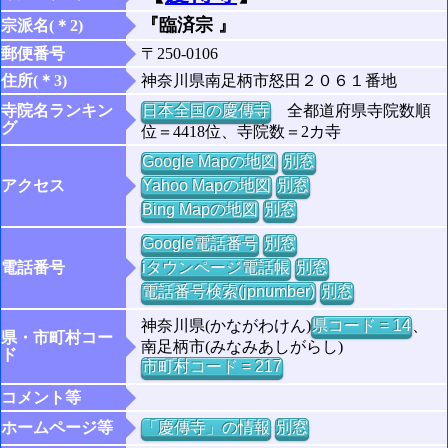
『臨済宗 』
宗派名(＊2)
郵便番号
〒250-0106
住所(＊3)
神奈川県南足柄市怒田２０６１番地
寺院名ランキン
日本全国の慶傳寺
全都道府県寺院数順
グ
位＝4418位、寺院数＝2カ寺
Google Mapの地図
別窓
アクセス
Yahoo Mapの地図
別窓
Bing Mapの地図
別窓
Google電話番号
別窓
電話番号
iタウンページ電話帳
別窓
電話番号検索(jpnumber)
別窓
神奈川県(かながわけん)
県コード = 14
、
県・市町村コー
南足柄市(みなみあしがらし)
ド
市町村コード = 217
コメント等
ホームページ等
「慶傳寺」の情報
別窓