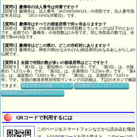
【質問3】慶傳寺の法人番号は何番ですか？
【回答3】慶傳寺は、法人番号「4021005006324」の寺院です。法人番号指
定年月日は、「2015-10-05(月曜日)」です。
【質問4】慶傳寺はすべての都道府県で何ヶ寺ありますか？
【回答4】「慶傳寺」の全都道府県での寺院数とランキングは以下のとおり
です。全国での「慶傳寺」の寺院数は2カ寺です。同じ寺院名の数では、全
国で第4418位です。
【質問5】慶傳寺はどこの県の、どこの市町村にありますか？
【回答5】慶傳寺は、神奈川県(かながわけん)南足柄市(みなみあしがらし)の
仏閣です。
【質問６】全国で寺院の数が多いの都道府県はどこですか？
【回答６】「第1位」は、愛知県の『4,668ヶ寺』です。「第2位」は、大阪
府の『3,372ヶ寺』です。「第3位」は、兵庫県の『3,259ヶ寺』です。「第4
位」は、滋賀県の『3,095ヶ寺』です。「第5位」は、京都府の『3,031ヶ
寺』です。全国の都道府県別寺院ランキングの詳細は、下記のボタンで確認
できます。
都道府県別寺院数ランキング
寺院数順位(人口10万人当たり)
寺院数順位(面積100平方Km当たり)
QRコードで利用するには
このページをスマートフォンなどから読み込む場合
は、上記の
QRコード
を読み取ると、このページの