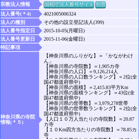
宗教法人情報
国税庁法人番号サイト
別窓
法人番号(＊4)
4021005006324
法人の種別
その他の設立登記法人(399)
法人番号指定日
2015-10-05(月曜日)
法人番号更新日
2015-11-06(金曜日)
特記事項
【神奈川県のふりがな】＝「かながわけ
ん」
【神奈川県の寺院数】＝1,905カ寺
【神奈川県の人口】＝9,126,214人
【神奈川県の人口数ランキング】＝2位(全
国47都道府県中)
【神奈川県の面積】＝2,415.83平方Km
【神奈川県の面積ランキング】＝43位(全
国47都道府県中)
【神奈川県の世帯数】＝3,979,278世帯
【神奈川県の世帯数ランキング】＝2位(全
国47都道府県中)
神奈川県の寺院
【人口１０万人当たりの寺院数】＝20.87
情報(＊５)
カ寺
【１０Km四方当たりの寺院数】＝78.85カ
寺