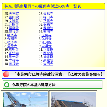
神奈川県南足柄市の慶傳寺付近のお寺一覧表
25.
天王院
26.
天福寺
27.
冨田院
28.
福田寺
29.
文珠院
30.
平等寺
31.
弁財寺
32.
保福寺
33.
滿蔵院
34.
養壽院
35.
龍福寺
36.
蓮明寺
1.
極楽寺
2.
玉傳寺
3.
金剛寺
5.
弘行寺
6.
弘済寺
7.
江月院
8.
最乗寺
9.
自得寺
10.
珠明寺
11.
正壽庵
12.
正法寺
13.
西念寺
14.
誓光寺
15.
攝取庵
16.
専称寺
17.
泉藏院
18.
善福寺
19.
大円寺
「南足柄市仏教寺院建設写真」【仏教の言葉を知る】
仏教寺院の本堂の建築方法