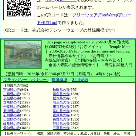
ホームページが表示されます。
このQRコードは、
フリーウェア(FreeWare)QRコー
ド作成Tool
で作りました。
（QRコードは、株式会社デンソーウェーブの登録商標です）
[This page was uploaded on 2026年07月28日(火曜
日)08時33分05秒]
『お寺メイト』 ｜ Temple Mate
｜
2006-2026
It's fun to see
the shrines and temples.
「寺社情報検索サイト」
《お寺巡り・
寺院仏閣探索》
【全国の寺院－お寺を知る】
「全国の寺院の総合情報サイト ～寺院仏閣超入門
～」
【更新日時：2026年(令和08年)07月27日（月曜日）14時18分43秒】
プライバシー・ポリシー
、
稼働環境
、
利用規約
【他府県の寺院】
宮城県の寺
(940)
秋田県の寺
(679)
山形県の寺
(1473)
福島県の寺
(1530)
茨城県の寺
(1275)
栃木県の寺
(983)
群馬県の寺
(1199)
埼玉県の寺
(2225)
千葉県の寺
(2998)
東京都の寺
(2887)
新潟県の寺
(2795)
富山県の寺
(1604)
石川県の寺
(1380)
福井県の寺
(1687)
山梨県の寺
(1490)
長野県の寺
(1555)
岐阜県の寺
(2302)
静岡県の寺
(2602)
愛知県の寺
(4668)
三重県の寺
(2342)
【仏教キーワード】：法施；閉眼供養；祥月命日；墓誌；月命日；祭祀；終活；年忌