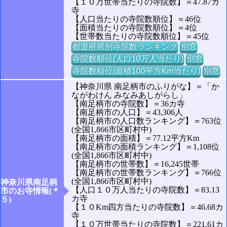
【１０万世帯当たりの寺院数】＝47.87カ
寺
【人口当たりの寺院数順位】＝46位
【面積当たりの寺院数順位】＝4位
【世帯数当たりの寺院数順位】＝45位
都道府県別寺院数ランキング
別窓
寺院数順位(人口10万人当たり)
別窓
寺院数順位(面積100平方Km当たり)
別窓
【神奈川県 南足柄市のふりがな】＝「か
ながわけん みなみあしがらし」
【南足柄市の寺院数】＝36カ寺
【南足柄市の人口】＝43,306人
【南足柄市の人口数ランキング】＝763位
(全国1,866市区町村中)
【南足柄市の面積】＝77.12平方Km
【南足柄市の面積ランキング】＝1,108位
(全国1,866市区町村中)
【南足柄市の世帯数】＝16,245世帯
【南足柄市の世帯数ランキング】＝766位
(全国1,866市区町村中)
神奈川県南足柄
【人口１０万人当たりの寺院数】＝83.13
市のお寺情報(＊
カ寺
５)
【１０Km四方当たりの寺院数】＝46.68カ
寺
【１０万世帯当たりの寺院数】＝221.61カ