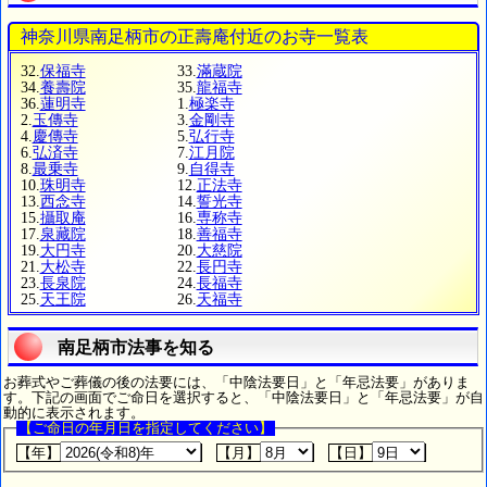
神奈川県南足柄市の正壽庵付近のお寺一覧表
32.
保福寺
33.
滿蔵院
34.
養壽院
35.
龍福寺
36.
蓮明寺
1.
極楽寺
2.
玉傳寺
3.
金剛寺
4.
慶傳寺
5.
弘行寺
6.
弘済寺
7.
江月院
8.
最乗寺
9.
自得寺
10.
珠明寺
12.
正法寺
13.
西念寺
14.
誓光寺
15.
攝取庵
16.
専称寺
17.
泉藏院
18.
善福寺
19.
大円寺
20.
大慈院
21.
大松寺
22.
長円寺
23.
長泉院
24.
長福寺
25.
天王院
26.
天福寺
南足柄市法事を知る
お葬式やご葬儀の後の法要には、「中陰法要日」と「年忌法要」がありま
す。下記の画面でご命日を選択すると、「中陰法要日」と「年忌法要」が自
動的に表示されます。
【ご命日の年月日を指定してください】
【年】
【月】
【日】