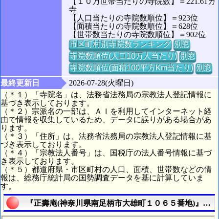
【１０万世帯当たりの寺院数】＝221.61カ
寺
【人口当たりの寺院数順位】＝923位
【面積当たりの寺院数順位】＝628位
【世帯数当たりの寺院数順位】＝902位
市区町村別寺院数ランキング
別窓
寺院数順位(人口10万人当たり)
別窓
寺院数順位(面積100平方Km当たり)
別窓
最終更新日
2026-07-28(火曜日)
（＊１）「寺院名」は、法務省法務局の宗教法人登記情報に
基づき表示しております。
（＊２）宗派名の一部は、ＡＩを利用してインターネット経
由で情報を収集しているため、データに誤りがある場合があ
ります。
（＊３）「住所」は、法務省法務局の宗教法人登記情報に基
づき表示しております。
（＊４）「宗教法人番号」は、国税庁の法人番号情報に基づ
き表示しております。
（＊５）都道府県・市区町村の人口、面積、世帯数などの情
報は、総務庁統計局の国勢調査データを基に計算していま
す。
『正壽庵(神奈川県南足柄市大雄町１０６５番地)』の