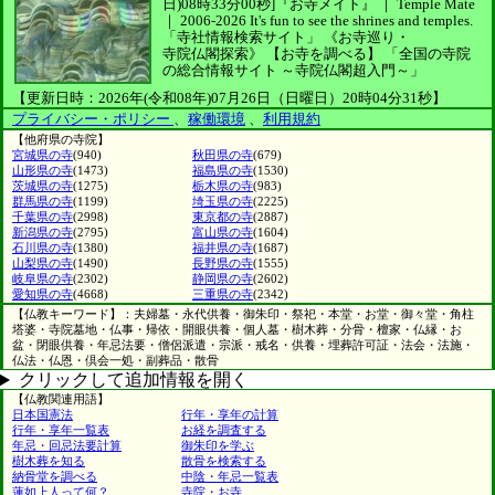
日)08時33分00秒]
『お寺メイト』 ｜ Temple Mate
｜
2006-2026
It's fun to see
the shrines and temples.
「寺社情報検索サイト」
《お寺巡り・
寺院仏閣探索》
【お寺を調べる】
「全国の寺院
の総合情報サイト ～寺院仏閣超入門～」
【更新日時：2026年(令和08年)07月26日（日曜日）20時04分31秒】
プライバシー・ポリシー
、
稼働環境
、
利用規約
【他府県の寺院】
宮城県の寺
(940)
秋田県の寺
(679)
山形県の寺
(1473)
福島県の寺
(1530)
茨城県の寺
(1275)
栃木県の寺
(983)
群馬県の寺
(1199)
埼玉県の寺
(2225)
千葉県の寺
(2998)
東京都の寺
(2887)
新潟県の寺
(2795)
富山県の寺
(1604)
石川県の寺
(1380)
福井県の寺
(1687)
山梨県の寺
(1490)
長野県の寺
(1555)
岐阜県の寺
(2302)
静岡県の寺
(2602)
愛知県の寺
(4668)
三重県の寺
(2342)
【仏教キーワード】：夫婦墓・永代供養・御朱印・祭祀・本堂・お堂・御々堂・角柱
塔婆・寺院墓地・仏事・帰依・開眼供養・個人墓・樹木葬・分骨・檀家・仏縁・お
盆・閉眼供養・年忌法要・僧侶派遣・宗派・戒名・供養・埋葬許可証・法会・法施・
仏法・仏恩・倶会一処・副葬品・散骨
クリックして追加情報を開く
【仏教関連用語】
日本国憲法
行年・享年の計算
行年・享年一覧表
お経を調査する
年忌・回忌法要計算
御朱印を学ぶ
樹木葬を知る
散骨を検索する
納骨堂を調べる
中陰・年忌一覧表
蓮如上人って何？
寺院・お寺