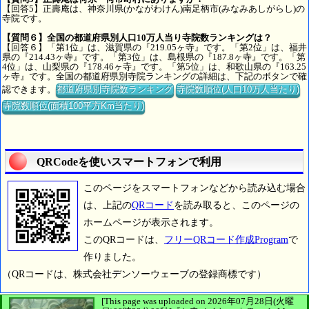
【回答5】正壽庵は、神奈川県(かながわけん)南足柄市(みなみあしがらし)の
寺院です。
【質問６】全国の都道府県別人口10万人当り寺院数ランキングは？
【回答６】「第1位」は、滋賀県の『219.05ヶ寺』です。「第2位」は、福井
県の『214.43ヶ寺』です。「第3位」は、島根県の『187.8ヶ寺』です。「第
4位」は、山梨県の『178.46ヶ寺』です。「第5位」は、和歌山県の『163.25
ヶ寺』です。全国の都道府県別寺院ランキングの詳細は、下記のボタンで確
認できます。
都道府県別寺院数ランキング
寺院数順位(人口10万人当たり)
寺院数順位(面積100平方Km当たり)
QRCodeを使いスマートフォンで利用
このページをスマートフォンなどから読み込む場合
は、上記の
QRコード
を読み取ると、このページの
ホームページが表示されます。
このQRコードは、
フリーQRコード作成Program
で
作りました。
（QRコードは、株式会社デンソーウェーブの登録商標です）
[This page was uploaded on 2026年07月28日(火曜