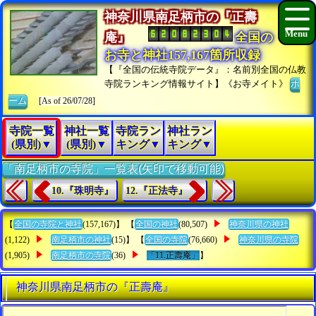
神奈川県南足柄市の『正壽
庵』
全国の
お寺と神社157,167箇所収録
【『全国の伝統寺院データ』：名前別全国の仏教
寺院ランキング情報サイト】《お寺メイト》
ホ
ーム
[As of 26/07/28]
寺院一覧
神社一覧
寺院ラン
神社ラン
(県別)▼
(県別)▼
キング▼
キング▼
「南足柄市の寺院」一覧表(矢印で移動可能)
10.『珠明寺』
12.『正法寺』
【
全国の寺院と神社
(157,167)】 【
全国の神社
(80,507)
神奈川県の神社
(1,122)
南足柄市の神社
(15)】 【
全国の寺院
(76,660)
神奈川県の寺院
(1,905)
南足柄市の寺院
(36)
「11.正壽庵」
】
神奈川県南足柄市の『正壽庵』