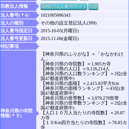
宗教法人情報
国税庁法人番号サイト
別窓
法人番号(＊4)
1021005006343
法人の種別
その他の設立登記法人(399)
法人番号指定日
2015-10-05(月曜日)
法人番号更新日
2015-11-06(金曜日)
特記事項
【神奈川県のふりがな】＝「かながわけ
ん」
【神奈川県の寺院数】＝1,905カ寺
【神奈川県の人口】＝9,126,214人
【神奈川県の人口数ランキング】＝2位(全
国47都道府県中)
【神奈川県の面積】＝2,415.83平方Km
【神奈川県の面積ランキング】＝43位(全
国47都道府県中)
【神奈川県の世帯数】＝3,979,278世帯
【神奈川県の世帯数ランキング】＝2位(全
国47都道府県中)
神奈川県の寺院
【人口１０万人当たりの寺院数】＝20.87
情報(＊５)
カ寺
【１０Km四方当たりの寺院数】＝78.85カ
寺