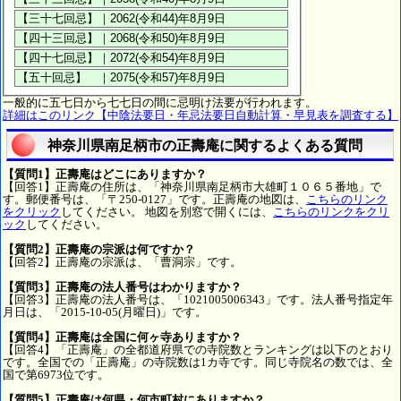
一般的に五七日から七七日の間に忌明け法要が行われます。
詳細はこのリンク【中陰法要日・年忌法要日自動計算・早見表を調査する】
神奈川県南足柄市の正壽庵に関するよくある質問
【質問1】正壽庵はどこにありますか？
【回答1】正壽庵の住所は、「神奈川県南足柄市大雄町１０６５番地」で
す。郵便番号は、「〒250-0127」です。正壽庵の地図は、
こちらのリンク
をクリック
してください。 地図を別窓で開くには、
こちらのリンクをクリ
ック
してください。
【質問2】正壽庵の宗派は何ですか？
【回答2】正壽庵の宗派は、「曹洞宗」です。
【質問3】正壽庵の法人番号はわかりますか？
【回答3】正壽庵の法人番号は、「1021005006343」です。法人番号指定年
月日は、「2015-10-05(月曜日)」です。
【質問4】正壽庵は全国に何ヶ寺ありますか？
【回答4】「正壽庵」の全都道府県での寺院数とランキングは以下のとおり
です。全国での「正壽庵」の寺院数は1カ寺です。同じ寺院名の数では、全
国で第6973位です。
【質問5】正壽庵は何県・何市町村にありますか？