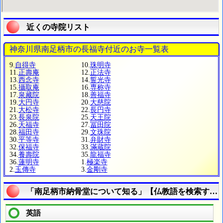
近くの寺院リスト
神奈川県南足柄市の長福寺付近のお寺一覧表
9.
自得寺
10.
珠明寺
11.
正壽庵
12.
正法寺
13.
西念寺
14.
誓光寺
15.
攝取庵
16.
専称寺
17.
泉藏院
18.
善福寺
19.
大円寺
20.
大慈院
21.
大松寺
22.
長円寺
23.
長泉院
25.
天王院
26.
天福寺
27.
冨田院
28.
福田寺
29.
文珠院
30.
平等寺
31.
弁財寺
32.
保福寺
33.
滿蔵院
34.
養壽院
35.
龍福寺
36.
蓮明寺
1.
極楽寺
2.
玉傳寺
3.
金剛寺
「南足柄市納骨堂について知る」【仏教語を検索する
英語