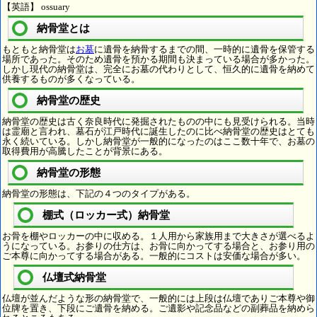
【英語】 ossuary
納骨堂とは
もともと納骨堂は
お墓
に遺骨を納骨するまでの間、一時的に遺骨を保管する
場所であった。そのため遺骨を預かる期間も決まっている場合が多かった。
しかし現代の納骨堂は、完全にお墓の代わりとして、恒久的に遺骨を納めて
供養するものが多くなっている。
納骨堂の歴史
納骨堂の歴史は古く奈良時代に発掘されたものの中にも見受けられる。当時
は霊廟と言われ、墓石が江戸時代に誕生したのに比べ納骨堂の歴史はとても
永く続いている。しかし納骨堂が一般的になったのはここ数十年で、お墓の
取得費用が高騰したことが背景にある。
納骨堂の形態
納骨堂の形態は、下記の４つのタイプがある。
棚式（ロッカー式）納骨堂
お骨を棚やロッカーの中に収める。１人用から家族用まで大きさが選べるよ
うになっている。お参りの仕方は、お骨に向かってする場合と、お参り用の
ご本尊に向かってする場合がある。一般的にコストは安価な場合が多い。
仏壇式納骨堂
仏壇が並んだような形の納骨堂で、一般的には上段は仏壇でありご本尊や御
位牌を置き、下段にご遺骨を納める。ご遺影や記念品などの副葬品を納めら