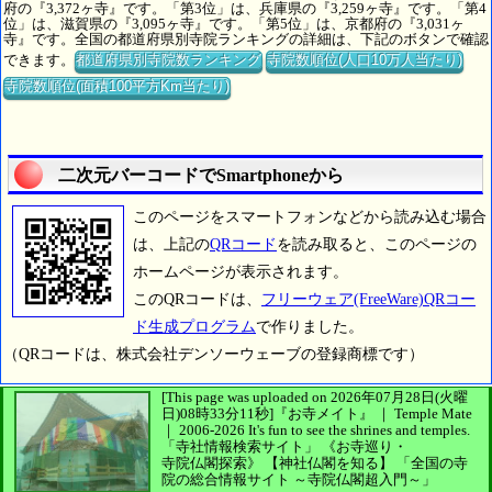
府の『3,372ヶ寺』です。「第3位」は、兵庫県の『3,259ヶ寺』です。「第4
位」は、滋賀県の『3,095ヶ寺』です。「第5位」は、京都府の『3,031ヶ
寺』です。全国の都道府県別寺院ランキングの詳細は、下記のボタンで確認
できます。
都道府県別寺院数ランキング
寺院数順位(人口10万人当たり)
寺院数順位(面積100平方Km当たり)
二次元バーコードでSmartphoneから
このページをスマートフォンなどから読み込む場合
は、上記の
QRコード
を読み取ると、このページの
ホームページが表示されます。
このQRコードは、
フリーウェア(FreeWare)QRコー
ド生成プログラム
で作りました。
（QRコードは、株式会社デンソーウェーブの登録商標です）
[This page was uploaded on 2026年07月28日(火曜
日)08時33分11秒]
『お寺メイト』 ｜ Temple Mate
｜
2006-2026
It's fun to see
the shrines and temples.
「寺社情報検索サイト」
《お寺巡り・
寺院仏閣探索》
【神社仏閣を知る】
「全国の寺
院の総合情報サイト ～寺院仏閣超入門～」