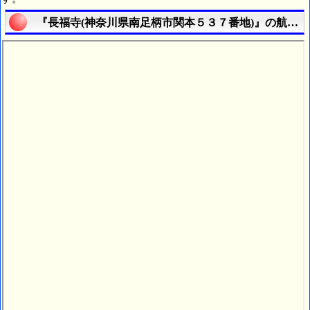
『長福寺(神奈川県南足柄市関本５３７番地)』の航空写