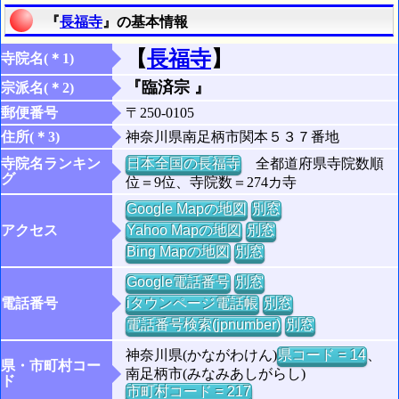
『
長福寺
』の基本情報
【
長福寺
】
寺院名(＊1)
『臨済宗 』
宗派名(＊2)
郵便番号
〒250-0105
住所(＊3)
神奈川県南足柄市関本５３７番地
寺院名ランキン
日本全国の長福寺
全都道府県寺院数順
グ
位＝9位、寺院数＝274カ寺
Google Mapの地図
別窓
アクセス
Yahoo Mapの地図
別窓
Bing Mapの地図
別窓
Google電話番号
別窓
電話番号
iタウンページ電話帳
別窓
電話番号検索(jpnumber)
別窓
神奈川県(かながわけん)
県コード = 14
、
県・市町村コー
南足柄市(みなみあしがらし)
ド
市町村コード = 217