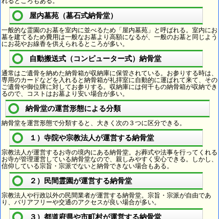
れるところもある。
屋内墓苑（墓石式納骨堂）
一般的な霊園のお墓を室内に並べるため「屋内墓苑」と呼ばれる。室内にお
墓を建てるため費用は一般なお墓より高額になるが、一般のお墓と同じよう
にお花やお線香を供えられるところが多い。
自動搬送式（コンピューター式）納骨堂
通常はご遺骨を納めた納骨箱が収納庫に保管されている。お参りする時は、
専用のカードなどを入れると納骨箱が礼拝室に自動的に運ばれて来て、その
ご遺骨や御位牌に対してお参りする。収納庫には何千もの納骨箱が収納でき
るので、コストはお墓より安い場合が多い。
納骨堂の運営形態による分類
納骨堂を運営形態で分類すると、大きく次の３つに区分できる。
１）寺院や宗教法人が運営する納骨堂
宗教法人が運営するお寺の境内にある納骨堂。お葬式や法事を行ってくれる
お寺が管理運営している納骨堂なので、親しみやすく安心できる。しかし、
信仰している宗旨・宗派でないと納骨できない場合もある。
２）民間霊園が運営する納骨堂
宗教法人や行政以外の民間業者が運営する納骨堂。宗旨・宗派が自由であ
り、バリアフリーや交通のアクセスが良い場合が多い。
３）都道府県や市町村が運営する納骨堂