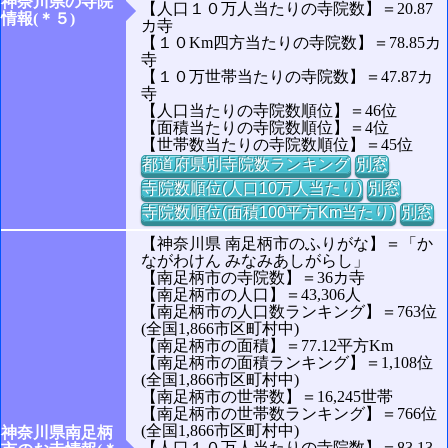
神奈川県の寺院
【人口１０万人当たりの寺院数】＝20.87
情報(＊５)
カ寺
【１０Km四方当たりの寺院数】＝78.85カ
寺
【１０万世帯当たりの寺院数】＝47.87カ
寺
【人口当たりの寺院数順位】＝46位
【面積当たりの寺院数順位】＝4位
【世帯数当たりの寺院数順位】＝45位
都道府県別寺院数ランキング
別窓
寺院数順位(人口10万人当たり)
別窓
寺院数順位(面積100平方Km当たり)
別窓
【神奈川県 南足柄市のふりがな】＝「か
ながわけん みなみあしがらし」
【南足柄市の寺院数】＝36カ寺
【南足柄市の人口】＝43,306人
【南足柄市の人口数ランキング】＝763位
(全国1,866市区町村中)
【南足柄市の面積】＝77.12平方Km
【南足柄市の面積ランキング】＝1,108位
(全国1,866市区町村中)
【南足柄市の世帯数】＝16,245世帯
【南足柄市の世帯数ランキング】＝766位
(全国1,866市区町村中)
神奈川県南足柄
【人口１０万人当たりの寺院数】＝83.13