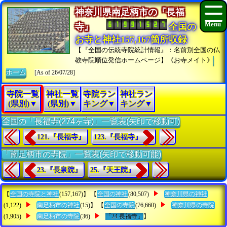
神奈川県南足柄市の『長福
寺』
全国の
お寺と神社157,167箇所収録
【『全国の伝統寺院統計情報』：名前別全国の仏
教寺院順位発信ホームページ】《お寺メイト》
ホーム
[As of 26/07/28]
寺院一覧
神社一覧
寺院ラン
神社ラン
(県別)▼
(県別)▼
キング▼
キング▼
全国の「長福寺(274ヶ寺)」一覧表(矢印で移動可)
121.『長福寺』
123.『長福寺』
「南足柄市の寺院」一覧表(矢印で移動可能)
23.『長泉院』
25.『天王院』
【
全国の寺院と神社
(157,167)】 【
全国の神社
(80,507)
神奈川県の神社
(1,122)
南足柄市の神社
(15)】 【
全国の寺院
(76,660)
神奈川県の寺院
(1,905)
南足柄市の寺院
(36)
「24.長福寺」
】