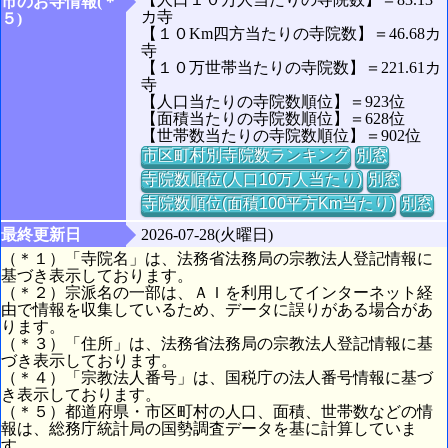
市のお寺情報(＊
カ寺
５)
【１０Km四方当たりの寺院数】＝46.68カ
寺
【１０万世帯当たりの寺院数】＝221.61カ
寺
【人口当たりの寺院数順位】＝923位
【面積当たりの寺院数順位】＝628位
【世帯数当たりの寺院数順位】＝902位
市区町村別寺院数ランキング
別窓
寺院数順位(人口10万人当たり)
別窓
寺院数順位(面積100平方Km当たり)
別窓
最終更新日
2026-07-28(火曜日)
（＊１）「寺院名」は、法務省法務局の宗教法人登記情報に
基づき表示しております。
（＊２）宗派名の一部は、ＡＩを利用してインターネット経
由で情報を収集しているため、データに誤りがある場合があ
ります。
（＊３）「住所」は、法務省法務局の宗教法人登記情報に基
づき表示しております。
（＊４）「宗教法人番号」は、国税庁の法人番号情報に基づ
き表示しております。
（＊５）都道府県・市区町村の人口、面積、世帯数などの情
報は、総務庁統計局の国勢調査データを基に計算していま
す。