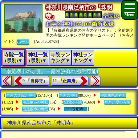
神奈川県南足柄市の『珠明
寺』
全国の
お寺と神社157,167箇所収録
【『各都道府県別のお寺の全リスト』：名前別全
国の寺院ランキング発信ホームページ】《お寺メ
イト》
ホーム
[As of 26/07/28]
寺院一覧
神社一覧
寺院ラン
神社ラン
(県別)▼
(県別)▼
キング▼
キング▼
「南足柄市の寺院」一覧表(矢印で移動可能)
9.『自得寺』
11.『正壽庵』
【
全国の寺院と神社
(157,167)】 【
全国の神社
(80,507)
神奈川県の神社
(1,122)
南足柄市の神社
(15)】 【
全国の寺院
(76,660)
神奈川県の寺院
(1,905)
南足柄市の寺院
(36)
「10.珠明寺」
】
神奈川県南足柄市の『珠明寺』