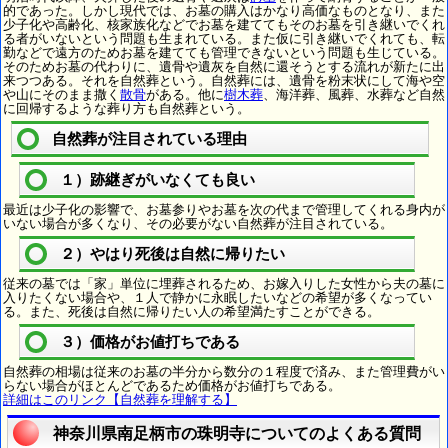
的であった。しかし現代では、お墓の購入はかなり高価なものとなり、また
少子化や高齢化、核家族化などでお墓を建ててもそのお墓を引き継いでくれ
る者がいないという問題も生まれている。また仮に引き継いでくれても、転
勤などで遠方のためお墓を建てても管理できないという問題も生じている。
そのためお墓の代わりに、遺骨や遺灰を自然に還そうとする流れが新たに出
来つつある。それを自然葬という。自然葬には、遺骨を粉末状にして海や空
や山にそのまま撒く
散骨
がある。他に
樹木葬
、海洋葬、風葬、水葬など自然
に回帰するような葬り方も自然葬という。
自然葬が注目されている理由
１）跡継ぎがいなくても良い
最近は少子化の影響で、お墓参りやお墓を次の代まで管理してくれる身内が
いない場合が多くなり、その必要がない自然葬が注目されている。
２）やはり死後は自然に帰りたい
従来の墓では「家」単位に埋葬されるため、お嫁入りした女性から夫の墓に
入りたくない場合や、１人で静かに永眠したいなどの希望が多くなってい
る。また、死後は自然に帰りたい人の希望満たすことができる。
３）価格がお値打ちである
自然葬の相場は従来のお墓の半分から数分の１程度で済み、また管理費がい
らない場合がほとんどであるため価格がお値打ちである。
詳細はこのリンク【自然葬を理解する】
神奈川県南足柄市の珠明寺についてのよくある質問