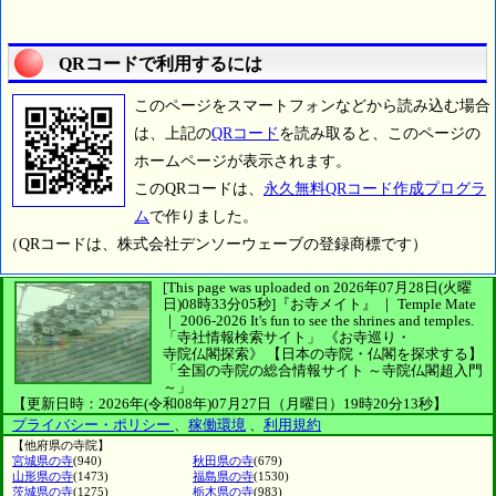
QRコードで利用するには
このページをスマートフォンなどから読み込む場合
は、上記の
QRコード
を読み取ると、このページの
ホームページが表示されます。
このQRコードは、
永久無料QRコード作成プログラ
ム
で作りました。
（QRコードは、株式会社デンソーウェーブの登録商標です）
[This page was uploaded on 2026年07月28日(火曜
日)08時33分05秒]
『お寺メイト』 ｜ Temple Mate
｜
2006-2026
It's fun to see
the shrines and temples.
「寺社情報検索サイト」
《お寺巡り・
寺院仏閣探索》
【日本の寺院・仏閣を探求する】
「全国の寺院の総合情報サイト ～寺院仏閣超入門
～」
【更新日時：2026年(令和08年)07月27日（月曜日）19時20分13秒】
プライバシー・ポリシー
、
稼働環境
、
利用規約
【他府県の寺院】
宮城県の寺
(940)
秋田県の寺
(679)
山形県の寺
(1473)
福島県の寺
(1530)
茨城県の寺
(1275)
栃木県の寺
(983)