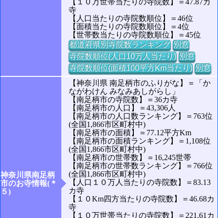
【１０万世帯当たりの寺院数】＝47.87カ
寺
【人口当たりの寺院数順位】＝46位
【面積当たりの寺院数順位】＝4位
【世帯数当たりの寺院数順位】＝45位
都道府県別寺院数ランキング
別窓
寺院数順位(人口10万人当たり)
別窓
寺院数順位(面積100平方Km当たり)
別窓
【神奈川県 南足柄市のふりがな】＝「か
ながわけん みなみあしがらし」
【南足柄市の寺院数】＝36カ寺
【南足柄市の人口】＝43,306人
【南足柄市の人口数ランキング】＝763位
(全国1,866市区町村中)
【南足柄市の面積】＝77.12平方Km
【南足柄市の面積ランキング】＝1,108位
(全国1,866市区町村中)
【南足柄市の世帯数】＝16,245世帯
【南足柄市の世帯数ランキング】＝766位
(全国1,866市区町村中)
神奈川県南足柄
【人口１０万人当たりの寺院数】＝83.13
市のお寺情報(＊
カ寺
５)
【１０Km四方当たりの寺院数】＝46.68カ
寺
【１０万世帯当たりの寺院数】＝221.61カ