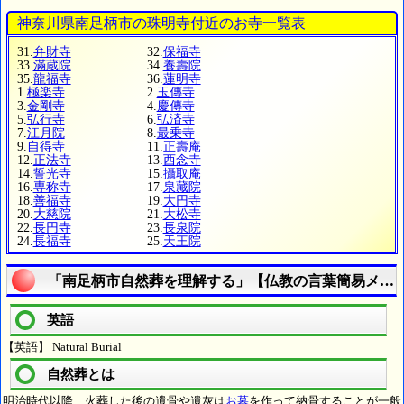
神奈川県南足柄市の珠明寺付近のお寺一覧表
31.
弁財寺
32.
保福寺
33.
滿蔵院
34.
養壽院
35.
龍福寺
36.
蓮明寺
1.
極楽寺
2.
玉傳寺
3.
金剛寺
4.
慶傳寺
5.
弘行寺
6.
弘済寺
7.
江月院
8.
最乗寺
9.
自得寺
11.
正壽庵
12.
正法寺
13.
西念寺
14.
誓光寺
15.
攝取庵
16.
専称寺
17.
泉藏院
18.
善福寺
19.
大円寺
20.
大慈院
21.
大松寺
22.
長円寺
23.
長泉院
24.
長福寺
25.
天王院
「南足柄市自然葬を理解する」【仏教の言葉簡易メモ
英語
【英語】 Natural Burial
自然葬とは
明治時代以降、火葬した後の遺骨や遺灰は
お墓
を作って納骨することが一般