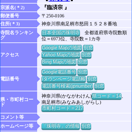
『臨済宗 』
宗派名(＊2)
郵便番号
〒250-0106
住所(＊3)
神奈川県南足柄市怒田１５２８番地
寺院名ランキン
日本全国の珠明寺
全都道府県寺院数順
グ
位＝6973位、寺院数＝1カ寺
Google Mapの地図
別窓
アクセス
Yahoo Mapの地図
別窓
Bing Mapの地図
別窓
Google電話番号
別窓
電話番号
iタウンページ電話帳
別窓
電話番号検索(jpnumber)
別窓
神奈川県(かながわけん)
県コード = 14
、
県・市町村コー
南足柄市(みなみあしがらし)
ド
市町村コード = 217
コメント等
ホームページ等
「珠明寺」の情報
別窓