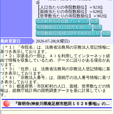
寺
【人口当たりの寺院数順位】＝923位
【面積当たりの寺院数順位】＝628位
【世帯数当たりの寺院数順位】＝902位
市区町村別寺院数ランキング
別窓
寺院数順位(人口10万人当たり)
別窓
寺院数順位(面積100平方Km当たり)
別窓
最終更新日
2026-07-28(火曜日)
（＊１）「寺院名」は、法務省法務局の宗教法人登記情報に
基づき表示しております。
（＊２）宗派名の一部は、ＡＩを利用してインターネット経
由で情報を収集しているため、データに誤りがある場合があ
ります。
（＊３）「住所」は、法務省法務局の宗教法人登記情報に基
づき表示しております。
（＊４）「宗教法人番号」は、国税庁の法人番号情報に基づ
き表示しております。
（＊５）都道府県・市区町村の人口、面積、世帯数などの情
報は、総務庁統計局の国勢調査データを基に計算していま
す。
『珠明寺(神奈川県南足柄市怒田１５２８番地)』の航