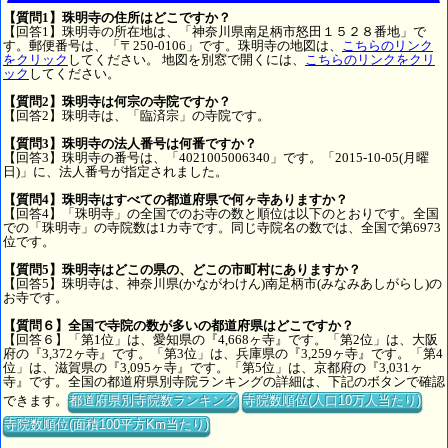
【質問1】珠明寺の住所はどこですか？
【回答1】珠明寺の所在地は、「神奈川県南足柄市怒田１５２８番地」で
す。郵便番号は、「〒250-0106」です。珠明寺の地図は、
こちらのリンク
をクリック
してください。 地図を別窓で開くには、
こちらのリンクをクリ
ック
してください。
【質問2】珠明寺は何宗の寺院ですか？
【回答2】珠明寺は、「臨済宗」の寺院です。
【質問3】珠明寺の法人番号は何番ですか？
【回答3】珠明寺の番号は、「4021005006340」です。「2015-10-05(月曜
日)」に、法人番号が指定されました。
【質問4】珠明寺はすべての都道府県で何ヶ寺ありますか？
【回答4】「珠明寺」の全国でのお寺の数と順位は以下のとおりです。全国
での「珠明寺」の寺院数は1カ寺です。同じ寺院名の数では、全国で第6973
位です。
【質問5】珠明寺はどこの県の、どこの市町村にありますか？
【回答5】珠明寺は、神奈川県(かながわけん)南足柄市(みなみあしがらし)の
お寺です。
【質問６】全国で寺院の数が多いの都道府県はどこですか？
【回答６】「第1位」は、愛知県の『4,668ヶ寺』です。「第2位」は、大阪
府の『3,372ヶ寺』です。「第3位」は、兵庫県の『3,259ヶ寺』です。「第4
位」は、滋賀県の『3,095ヶ寺』です。「第5位」は、京都府の『3,031ヶ
寺』です。全国の都道府県別寺院ランキングの詳細は、下記のボタンで確認
できます。
都道府県別寺院数ランキング
寺院数順位(人口10万人当たり)
寺院数順位(面積100平方Km当たり)