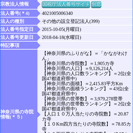
宗教法人情報
国税庁法人番号サイト
別窓
法人番号(＊4)
4021005006340
法人の種別
その他の設立登記法人(399)
法人番号指定日
2015-10-05(月曜日)
法人番号更新日
2018-04-18(水曜日)
特記事項
【神奈川県のふりがな】＝「かながわけ
ん」
【神奈川県の寺院数】＝1,905カ寺
【神奈川県の人口】＝9,126,214人
【神奈川県の人口数ランキング】＝2位(全
国47都道府県中)
【神奈川県の面積】＝2,415.83平方Km
【神奈川県の面積ランキング】＝43位(全
国47都道府県中)
【神奈川県の世帯数】＝3,979,278世帯
【神奈川県の世帯数ランキング】＝2位(全
国47都道府県中)
神奈川県の寺院
【人口１０万人当たりの寺院数】＝20.87
情報(＊５)
カ寺
【１０Km四方当たりの寺院数】＝78.85カ
寺