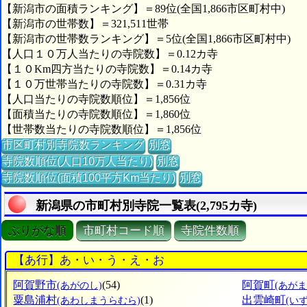
【新潟市の面積ランキング】＝89位(全国1,866市区町村中)
【新潟市の世帯数】＝321,511世帯
【新潟市の世帯数ランキング】＝5位(全国1,866市区町村中)
【人口１０万人当たりの寺院数】＝0.12カ寺
【１０Km四方当たりの寺院数】＝0.14カ寺
【１０万世帯当たりの寺院数】＝0.31カ寺
【人口当たりの寺院数順位】＝1,856位
【面積当たりの寺院数順位】＝1,860位
【世帯数当たりの寺院数順位】＝1,856位
市区町村別寺院数ランキング
別窓
寺院数順位(人口10万人当たり)
別窓
寺院数順位(面積100平方Km当たり)
別窓
新潟県の市町村別寺院一覧表(2,795カ寺)
ぶりがな順
市町村コード順
寺院件数順
【あ行】あ・い・う・え・お
阿賀野市
(54)
阿賀町
(あがのし)
(あがま
粟島浦村
(1)
出雲崎町
(あわしまうらむら)
(い