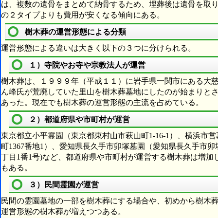
は、複数の遺骨をまとめて納骨するため、埋葬後は遺骨を取
の２タイプよりも費用が安くなる傾向にある。
樹木葬の運営形態による分類
運営形態による違いは大きく以下の３つに分けられる。
１）寺院やお寺や宗教法人が運営
樹木葬は、１９９９年（平成１１）に岩手県一関市にある大
ん峰氏が荒廃していた里山を樹木葬墓地にしたのが始まりと
あった。現在でも樹木葬の運営形態の主流を占めている。
２）都道府県や市町村が運営
東京都立小平霊園（東京都東村山市萩山町1-16-1）、横浜
町1367番地1）、愛知県長久手市卯塚墓園（愛知県長久手市
丁目1番1号)など、都道府県や市町村が運営する樹木葬は増
もある。
３）民間霊園が運営
民間の霊園墓地の一部を樹木葬にする場合や、初めから樹木
運営形態の樹木葬が増えつつある。