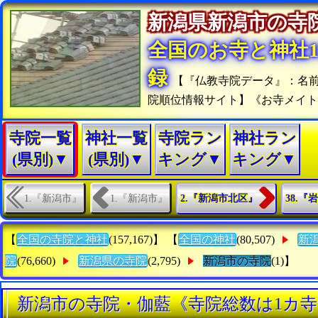
新潟県新潟市の
全国のお寺と神社15
録
【『仏教寺院データ』：名
院順位情報サイト】《お寺メイ
寺院一覧
神社一覧
寺院ラン
神社ラン
(県別)▼
(県別)▼
キング▼
キング▼
1.『新潟市』
1.『新潟市』
2.『新潟市北区』
38.
【
全国の寺院と神社
(157,167)】 【
全国の神社
(80,507)
新
院
(76,660)
新潟県の寺院
(2,795)
新潟市の寺院
(1)】
新潟市の寺院・伽藍《寺院総数は1カ