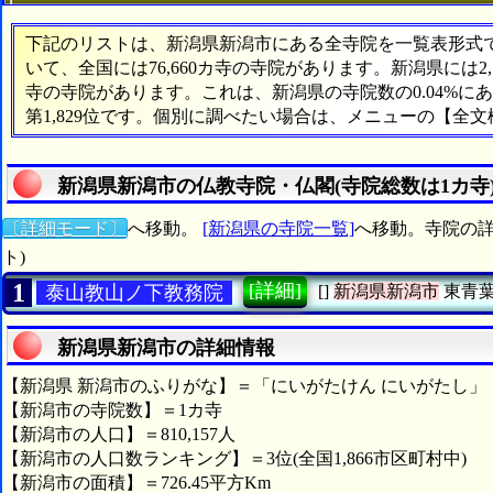
下記のリストは、新潟県新潟市にある全寺院を一覧表形式で表
いて、全国には76,660カ寺の寺院があります。新潟県には2
寺の寺院があります。これは、新潟県の寺院数の0.04%
第1,829位です。個別に調べたい場合は、メニューの【全
新潟県新潟市の仏教寺院・仏閣(寺院総数は1カ寺
〔詳細モード〕
へ移動。
[新潟県の寺院一覧]
へ移動。寺院の詳
ト)
1
[詳細]
泰山教山ノ下教務院
[]
新潟県新潟市
東青
新潟県新潟市の詳細情報
【新潟県 新潟市のふりがな】＝「にいがたけん にいがたし」
【新潟市の寺院数】＝1カ寺
【新潟市の人口】＝810,157人
【新潟市の人口数ランキング】＝3位(全国1,866市区町村中)
【新潟市の面積】＝726.45平方Km