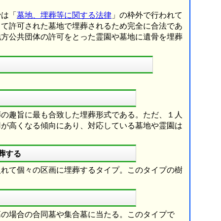
骨は「
墓地、埋葬等に関する法律
」の枠外で行われて
って許可された墓地で埋葬されるため完全に合法であ
地方公共団体の許可をとった霊園や墓地に遺骨を埋葬
葬の趣旨に最も合致した埋葬形式である。ただ、１人
用が高くなる傾向にあり、対応している墓地や霊園は
葬する
入れて個々の区画に埋葬するタイプ。このタイプの樹
墓の場合の合同墓や集合墓に当たる。このタイプで