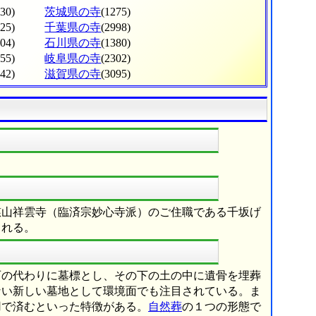
530)
茨城県の寺
(1275)
225)
千葉県の寺
(2998)
604)
石川県の寺
(1380)
555)
岐阜県の寺
(2302)
342)
滋賀県の寺
(3095)
慈山祥雲寺（臨済宗妙心寺派）のご住職である千坂げ
される。
石の代わりに墓標とし、その下の土の中に遺骨を埋葬
ない新しい墓地として環境面でも注目されている。ま
用で済むといった特徴がある。
自然葬
の１つの形態で