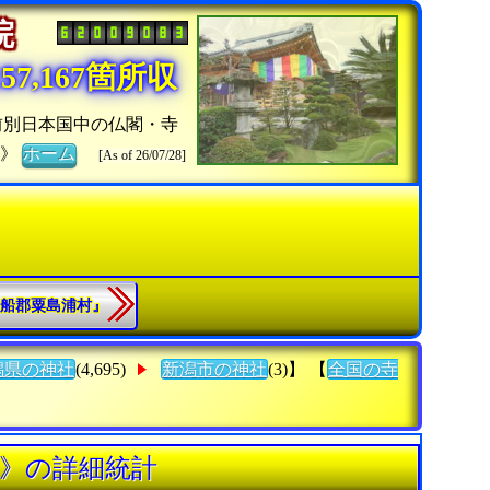
寺院
7,167箇所収
前別日本国中の仏閣・寺
ト》
ホーム
[As of 26/07/28]
『岩船郡粟島浦村』
潟県の神社
(4,695)
新潟市の神社
(3)】 【
全国の寺
寺》の詳細統計