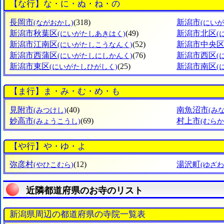
【な行】な・に・ぬ・ね・の
長岡市
(318)
新潟市
(ながおかし)
(にいが
新潟市秋葉区
(49)
新潟市北区
(にいがたしあきはく)
(
新潟市江南区
(52)
新潟市中央
(にいがたしこうなんく)
新潟市西蒲区
(76)
新潟市西区
(にいがたしにしかんく)
(
新潟市東区
(25)
新潟市南区
(にいがたしひがしく)
(
【ま行】ま・み・む・め・も
見附市
(40)
南魚沼市
(みつけし)
(み
妙高市
(69)
村上市
(みょうこうし)
(むらか
【や行】や・ゆ・よ
弥彦村
(12)
湯沢町
(やひこむら)
(ゆざわ
近隣都道府県のお寺のリスト
新潟県周辺の都道府県の寺院一覧表