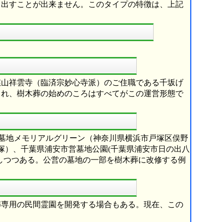
り出すことが出来ません。このタイプの特徴は、上記
慈山祥雲寺（臨済宗妙心寺派）のご住職である千坂げ
され、樹木葬の始めのころはすべてがこの運営形態で
市営墓地メモリアルグリーン（神奈川県横浜市戸塚区俣野
卯塚）、千葉県浦安市営墓地公園(千葉県浦安市日の出八
加しつつある。公営の墓地の一部を樹木葬に改修する例
葬専用の民間霊園を開発する場合もある。現在、この