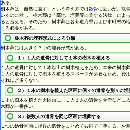
ある。
樹木葬は「自然に還す」という考え方では
散骨
に近いが、散
いるのに対し、樹木葬は「墓地、埋葬等に関する法律」によ
ると言える。そのため、樹木葬は各都道府県および市町村の
する必要がある。
樹木葬の埋葬形式による分類
樹木葬には大きく３つの埋葬形式がある。
１）１人の遺骨に対して１本の樹木を植える
１人の遺骨に対して１本以上の樹木植えるため、本来の樹木
１人の遺骨に対して樹木を植えるスペースが必要なため、費
それほど多くない。
２）１本の樹木を植えた区画に個々の遺骨を別々に埋
１本の樹木を植えた大区画に、１人１人の遺骨を骨壺などに
木葬が一番多い。
３）複数人の遺骨を同じ区画に埋葬する
１つの納骨区画に複数の遺骨をまとめて共同で埋葬する。お