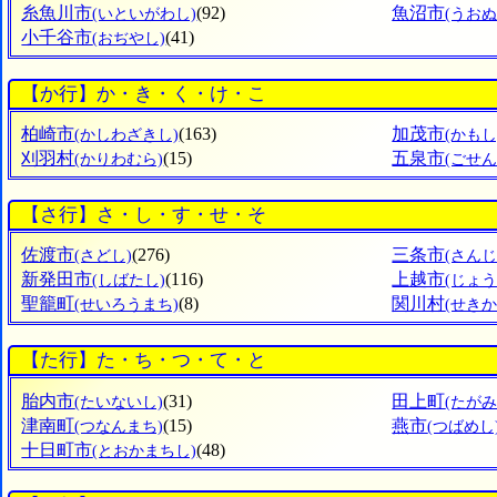
糸魚川市
(92)
魚沼市
(いといがわし)
(うおぬ
小千谷市
(41)
(おぢやし)
【か行】か・き・く・け・こ
柏崎市
(163)
加茂市
(かしわざきし)
(かもし
刈羽村
(15)
五泉市
(かりわむら)
(ごせん
【さ行】さ・し・す・せ・そ
佐渡市
(276)
三条市
(さどし)
(さん
新発田市
(116)
上越市
(しばたし)
(じょ
聖籠町
(8)
関川村
(せいろうまち)
(せき
【た行】た・ち・つ・て・と
胎内市
(31)
田上町
(たいないし)
(たがみ
津南町
(15)
燕市
(つなんまち)
(つばめし
十日町市
(48)
(とおかまちし)