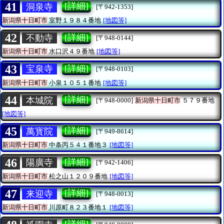
41
[詳細]
洞泉寺
[〒942-1353]
新潟県十日町市
室野１９８４番地
[地図等]
42
[詳細]
不動寺
[〒948-0144]
新潟県十日町市
水口沢４９番地
[地図等]
43
[詳細]
宝泉寺
[〒948-0103]
新潟県十日町市
小泉１０５１番地
[地図等]
44
[詳細]
本城院
[〒948-0000]
新潟県十日町市
５７９番地
[地図等]
45
[詳細]
萬寳院
[〒949-8614]
新潟県十日町市
中条丙５４１番地３
[地図等]
46
[詳細]
陽廣寺
[〒942-1406]
新潟県十日町市
松之山１２０９番地
[地図等]
47
[詳細]
来迎寺
[〒948-0013]
新潟県十日町市
川原町８２３番地１
[地図等]