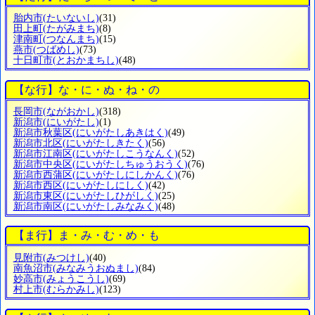
胎内市
(たいないし)
(31)
田上町
(たがみまち)
(8)
津南町
(つなんまち)
(15)
燕市
(つばめし)
(73)
十日町市
(とおかまちし)
(48)
【な行】な・に・ぬ・ね・の
長岡市
(ながおかし)
(318)
新潟市
(にいがたし)
(1)
新潟市秋葉区
(にいがたしあきはく)
(49)
新潟市北区
(にいがたしきたく)
(56)
新潟市江南区
(にいがたしこうなんく)
(52)
新潟市中央区
(にいがたしちゅうおうく)
(76)
新潟市西蒲区
(にいがたしにしかんく)
(76)
新潟市西区
(にいがたしにしく)
(42)
新潟市東区
(にいがたしひがしく)
(25)
新潟市南区
(にいがたしみなみく)
(48)
【ま行】ま・み・む・め・も
見附市
(みつけし)
(40)
南魚沼市
(みなみうおぬまし)
(84)
妙高市
(みょうこうし)
(69)
村上市
(むらかみし)
(123)