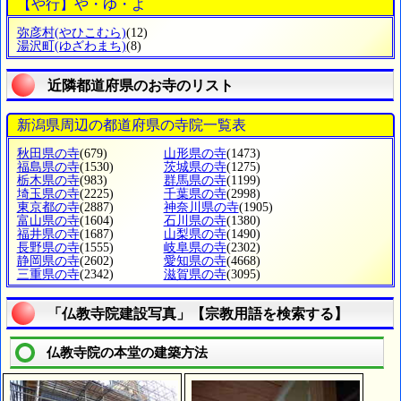
【や行】や・ゆ・よ
弥彦村
(やひこむら)
(12)
湯沢町
(ゆざわまち)
(8)
近隣都道府県のお寺のリスト
新潟県周辺の都道府県の寺院一覧表
秋田県の寺
(679)
山形県の寺
(1473)
福島県の寺
(1530)
茨城県の寺
(1275)
栃木県の寺
(983)
群馬県の寺
(1199)
埼玉県の寺
(2225)
千葉県の寺
(2998)
東京都の寺
(2887)
神奈川県の寺
(1905)
富山県の寺
(1604)
石川県の寺
(1380)
福井県の寺
(1687)
山梨県の寺
(1490)
長野県の寺
(1555)
岐阜県の寺
(2302)
静岡県の寺
(2602)
愛知県の寺
(4668)
三重県の寺
(2342)
滋賀県の寺
(3095)
「仏教寺院建設写真」【宗教用語を検索する】
仏教寺院の本堂の建築方法