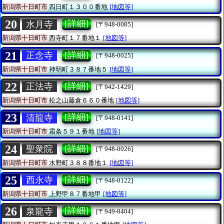
新潟県十日町市
四日町１３００番地
[地図等]
20
[詳細]
水月寺
[〒948-0085]
新潟県十日町市
西寺町１７番地１
[地図等]
21
[詳細]
正念寺
[〒948-0025]
新潟県十日町市
神明町３８７番地５
[地図等]
22
[詳細]
正法寺
[〒942-1429]
新潟県十日町市
松之山藤倉６６０番地
[地図等]
23
[詳細]
清龍寺
[〒948-0141]
新潟県十日町市
霜条５９１番地
[地図等]
24
[詳細]
聖衆院
[〒948-0026]
新潟県十日町市
水野町３８８番地１
[地図等]
25
[詳細]
西永寺
[〒948-0122]
新潟県十日町市
上野甲８７番地甲
[地図等]
26
[詳細]
泉龍寺
[〒949-8404]