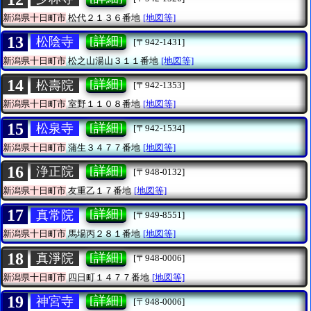
新潟県十日町市
松代２１３６番地
[地図等]
13
[詳細]
松陰寺
[〒942-1431]
新潟県十日町市
松之山湯山３１１番地
[地図等]
14
[詳細]
松壽院
[〒942-1353]
新潟県十日町市
室野１１０８番地
[地図等]
15
[詳細]
松泉寺
[〒942-1534]
新潟県十日町市
蒲生３４７７番地
[地図等]
16
[詳細]
浄正院
[〒948-0132]
新潟県十日町市
友重乙１７番地
[地図等]
17
[詳細]
真常院
[〒949-8551]
新潟県十日町市
馬場丙２８１番地
[地図等]
18
[詳細]
真淨院
[〒948-0006]
新潟県十日町市
四日町１４７７番地
[地図等]
19
[詳細]
神宮寺
[〒948-0006]