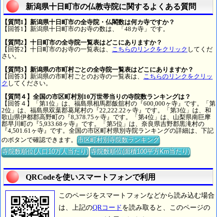
新潟県十日町市の仏教寺院に関するよくある質問
【質問1】新潟県十日町市の全寺院・仏閣数は何カ寺ですか？
【回答1】新潟県十日町市のお寺の数は、「48カ寺」です。
【質問2】十日町市の全寺院一覧表はどこにありますか？
【回答2】十日町市のお寺の一覧表は、
こちらのリンクをクリック
してくだ
さい。
【質問3】新潟県の市町村ごとの全寺院一覧表はどこにありますか？
【回答3】新潟県の市町村ごとのお寺の一覧表は、
こちらのリンクをクリッ
ク
してください。
【質問４】全国の市区町村別10万世帯当りの寺院数ランキングは？
【回答４】「第1位」は、福島県相馬郡飯舘村の『600,000ヶ寺』です。「第
2位」は、福島県双葉郡葛尾村の『22,222.22ヶ寺』です。「第3位」は、和
歌山県伊都郡高野町の『8,378.75ヶ寺』です。「第4位」は、山梨県南巨摩
郡早川町の『5,933.68ヶ寺』です。「第5位」は、奈良県吉野郡黒滝村の
『4,501.61ヶ寺』です。全国の市区町村県別寺院ランキングの詳細は、下記
のボタンで確認できます。
市区町村別寺院数ランキング
寺院数順位(人口10万人当たり)
寺院数順位(面積100平方Km当たり)
QRCodeを使いスマートフォンで利用
このページをスマートフォンなどから読み込む場合
は、上記の
QRコード
を読み取ると、このページの