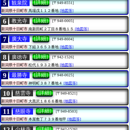
5
[詳細]
観泉院
[〒949-8551]
新潟県十日町市
馬場戊１１２番地
[地図等]
6
[詳細]
教光寺
[〒948-0005]
新潟県十日町市
南新田町２丁目８番地１５
[地図等]
7
[詳細]
廣大寺
[〒949-8604]
新潟県十日町市
下組３６５３番地
[地図等]
8
[詳細]
廣徳寺
[〒942-1526]
新潟県十日町市
松代１９３２番地
[地図等]
9
[詳細]
最勝寺
[〒948-0025]
新潟県十日町市
神明町３８７番地４
[地図等]
10
[詳細]
慈雲寺
[〒949-8521]
新潟県十日町市
大黒沢１８６６番地
[地図等]
11
[詳細]
慈眼寺
[〒949-8503]
新潟県十日町市
本屋敷丁７３９番地甲
[地図等]
12
[詳細]
少林寺
[〒942-1526]