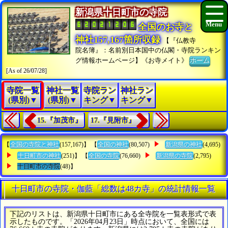
新潟県十日町市の寺院
全国のお寺と
神社157,167箇所収録
【『仏教寺
院名簿』：名前別日本国中の仏閣・寺院ランキン
グ情報ホームページ】《お寺メイト》
ホーム
[As of 26/07/28]
寺院一覧
神社一覧
寺院ラン
神社ラン
(県別)▼
(県別)▼
キング▼
キング▼
15.『加茂市』
17.『見附市』
【
全国の寺院と神社
(157,167)】 【
全国の神社
(80,507)
新潟県の神社
(4,695)
十日町市の神社
(251)】 【
全国の寺院
(76,660)
新潟県の寺院
(2,795)
十日町市の寺院
(48)】
十日町市の寺院・伽藍「総数は48カ寺」の統計情報一覧
下記のリストは、新潟県十日町市にある全寺院を一覧表形式で表
示したものです。「2026年04月23日」時点において、全国には