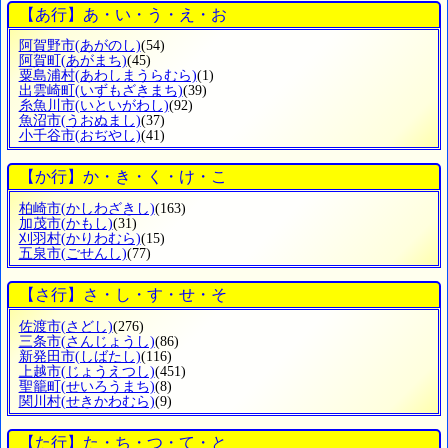
【あ行】あ・い・う・え・お
阿賀野市
(あがのし)
(54)
阿賀町
(あがまち)
(45)
粟島浦村
(あわしまうらむら)
(1)
出雲崎町
(いずもざきまち)
(39)
糸魚川市
(いといがわし)
(92)
魚沼市
(うおぬまし)
(37)
小千谷市
(おぢやし)
(41)
【か行】か・き・く・け・こ
柏崎市
(かしわざきし)
(163)
加茂市
(かもし)
(31)
刈羽村
(かりわむら)
(15)
五泉市
(ごせんし)
(77)
【さ行】さ・し・す・せ・そ
佐渡市
(さどし)
(276)
三条市
(さんじょうし)
(86)
新発田市
(しばたし)
(116)
上越市
(じょうえつし)
(451)
聖籠町
(せいろうまち)
(8)
関川村
(せきかわむら)
(9)
【た行】た・ち・つ・て・と