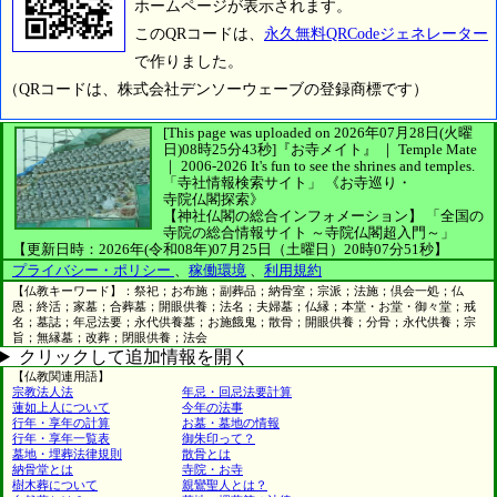
ホームページが表示されます。
このQRコードは、
永久無料QRCodeジェネレーター
で作りました。
（QRコードは、株式会社デンソーウェーブの登録商標です）
[This page was uploaded on 2026年07月28日(火曜
日)08時25分43秒]
『お寺メイト』 ｜ Temple Mate
｜
2006-2026
It's fun to see
the shrines and temples.
「寺社情報検索サイト」
《お寺巡り・
寺院仏閣探索》
【神社仏閣の総合インフォメーション】
「全国の
寺院の総合情報サイト ～寺院仏閣超入門～」
【更新日時：2026年(令和08年)07月25日（土曜日）20時07分51秒】
プライバシー・ポリシー
、
稼働環境
、
利用規約
【仏教キーワード】：祭祀；お布施；副葬品；納骨室；宗派；法施；倶会一処；仏
恩；終活；家墓；合葬墓；開眼供養；法名；夫婦墓；仏縁；本堂・お堂・御々堂；戒
名；墓誌；年忌法要；永代供養墓；お施餓鬼；散骨；開眼供養；分骨；永代供養；宗
旨；無縁墓；改葬；閉眼供養；法会
クリックして追加情報を開く
【仏教関連用語】
宗教法人法
年忌・回忌法要計算
蓮如上人について
今年の法事
行年・享年の計算
お墓・墓地の情報
行年・享年一覧表
御朱印って？
墓地・埋葬法律規則
散骨とは
納骨堂とは
寺院・お寺
樹木葬について
親鸞聖人とは？