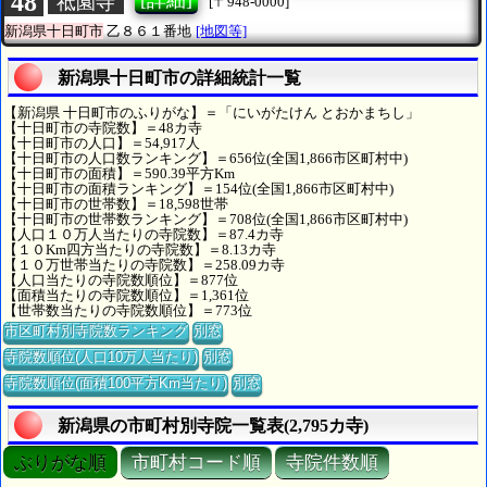
48
[詳細]
祗園寺
[〒948-0000]
新潟県十日町市
乙８６１番地
[地図等]
新潟県十日町市の詳細統計一覧
【新潟県 十日町市のふりがな】＝「にいがたけん とおかまちし」
【十日町市の寺院数】＝48カ寺
【十日町市の人口】＝54,917人
【十日町市の人口数ランキング】＝656位(全国1,866市区町村中)
【十日町市の面積】＝590.39平方Km
【十日町市の面積ランキング】＝154位(全国1,866市区町村中)
【十日町市の世帯数】＝18,598世帯
【十日町市の世帯数ランキング】＝708位(全国1,866市区町村中)
【人口１０万人当たりの寺院数】＝87.4カ寺
【１０Km四方当たりの寺院数】＝8.13カ寺
【１０万世帯当たりの寺院数】＝258.09カ寺
【人口当たりの寺院数順位】＝877位
【面積当たりの寺院数順位】＝1,361位
【世帯数当たりの寺院数順位】＝773位
市区町村別寺院数ランキング
別窓
寺院数順位(人口10万人当たり)
別窓
寺院数順位(面積100平方Km当たり)
別窓
新潟県の市町村別寺院一覧表(2,795カ寺)
ぶりがな順
市町村コード順
寺院件数順