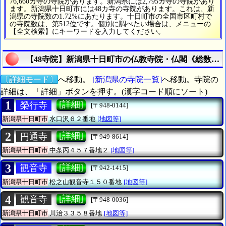
76,660カ寺の寺院があります。新潟県には2,795カ寺の寺院があり
ます。新潟県十日町市には48カ寺の寺院があります。これは、新
潟県の寺院数の1.72%にあたります。十日町市の全国市区町村で
の寺院数は、第512位です。個別に調べたい場合は、メニューの
【全文検索】にキーワードを入力してください。
【48寺院】新潟県十日町市の仏教寺院・仏閣《総数は4
〔詳細モード〕
へ移動。
[新潟県の寺院一覧]
へ移動。寺院の
詳細は、「詳細」ボタンを押す。(漢字コード順にソート)
1
[詳細]
榮行寺
[〒948-0144]
新潟県十日町市
水口沢６２番地
[地図等]
2
[詳細]
円通寺
[〒949-8614]
新潟県十日町市
中条丙４５７番地２
[地図等]
3
[詳細]
観音寺
[〒942-1415]
新潟県十日町市
松之山観音寺１５０番地
[地図等]
4
[詳細]
観音寺
[〒948-0036]
新潟県十日町市
川治３３５８番地
[地図等]