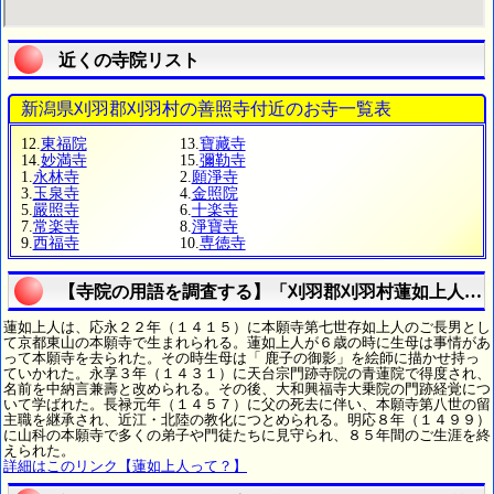
近くの寺院リスト
新潟県刈羽郡刈羽村の善照寺付近のお寺一覧表
12.
東福院
13.
寶藏寺
14.
妙満寺
15.
彌勒寺
1.
永林寺
2.
願淨寺
3.
玉泉寺
4.
金照院
5.
嚴照寺
6.
十楽寺
7.
常楽寺
8.
淨寶寺
9.
西福寺
10.
専徳寺
【寺院の用語を調査する】「刈羽郡刈羽村蓮如上人っ
蓮如上人は、応永２２年（１４１５）に本願寺第七世存如上人のご長男とし
て京都東山の本願寺で生まれられる。蓮如上人が６歳の時に生母は事情があ
って本願寺を去られた。その時生母は「 鹿子の御影」を絵師に描かせ持っ
ていかれた。永享３年（１４３１）に天台宗門跡寺院の青蓮院で得度され、
名前を中納言兼壽と改められる。その後、大和興福寺大乗院の門跡経覚につ
いて学ばれた。長禄元年（１４５７）に父の死去に伴い、本願寺第八世の留
主職を継承され、近江・北陸の教化につとめられる。明応８年（１４９９）
に山科の本願寺で多くの弟子や門徒たちに見守られ、８５年間のご生涯を終
えられた。
詳細はこのリンク【蓮如上人って？】