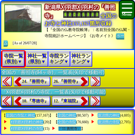
新潟県刈羽郡刈羽村の『善照
寺』
全国の
お寺と神社157,167箇所収録
【『全国の仏教寺院帳簿』：名前別全国の仏閣・
寺院統計ホームページ】《お寺メイト》
ホー
ム
[As of 26/07/28]
寺院一覧
神社一覧
寺院ラン
神社ラン
(県別)▼
(県別)▼
キング▼
キング▼
全国の「善照寺(94ヶ寺)」一覧表(矢印で移動可)
24.『善照寺』
26.『善照寺』
「刈羽郡刈羽村の寺院」一覧表(矢印で移動可能)
10.『専徳寺』
12.『東福院』
【
全国の寺院と神社
(157,167)】 【
全国の神社
(80,507)
新潟県の神社
(4,695)
刈羽郡刈羽村の神社
(20)】 【
全国の寺院
(76,660)
新潟県の寺院
(2,795)
刈羽郡刈羽村の寺院
(15)
「11.善照寺」
】