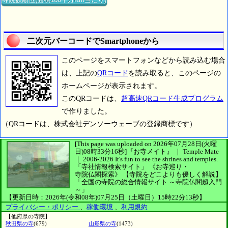
二次元バーコードでSmartphoneから
このページをスマートフォンなどから読み込む場合
は、上記の
QRコード
を読み取ると、このページの
ホームページが表示されます。
このQRコードは、
超高速QRコード生成プログラム
で作りました。
（QRコードは、株式会社デンソーウェーブの登録商標です）
[This page was uploaded on 2026年07月28日(火曜
日)08時33分16秒]
『お寺メイト』 ｜ Temple Mate
｜
2006-2026
It's fun to see
the shrines and temples.
「寺社情報検索サイト」
《お寺巡り・
寺院仏閣探索》
【寺院をどこよりも優しく解説】
「全国の寺院の総合情報サイト ～寺院仏閣超入門
～」
【更新日時：2026年(令和08年)07月25日（土曜日）15時22分13秒】
プライバシー・ポリシー
、
稼働環境
、
利用規約
【他府県の寺院】
秋田県の寺
(679)
山形県の寺
(1473)