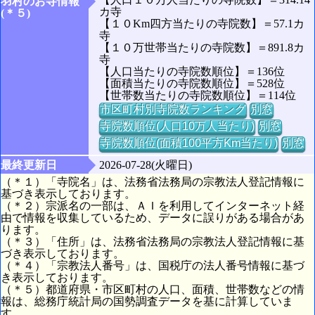
羽村のお寺情報
カ寺
(＊５)
【１０Km四方当たりの寺院数】＝57.1カ
寺
【１０万世帯当たりの寺院数】＝891.8カ
寺
【人口当たりの寺院数順位】＝136位
【面積当たりの寺院数順位】＝528位
【世帯数当たりの寺院数順位】＝114位
市区町村別寺院数ランキング
別窓
寺院数順位(人口10万人当たり)
別窓
寺院数順位(面積100平方Km当たり)
別窓
最終更新日
2026-07-28(火曜日)
（＊１）「寺院名」は、法務省法務局の宗教法人登記情報に
基づき表示しております。
（＊２）宗派名の一部は、ＡＩを利用してインターネット経
由で情報を収集しているため、データに誤りがある場合があ
ります。
（＊３）「住所」は、法務省法務局の宗教法人登記情報に基
づき表示しております。
（＊４）「宗教法人番号」は、国税庁の法人番号情報に基づ
き表示しております。
（＊５）都道府県・市区町村の人口、面積、世帯数などの情
報は、総務庁統計局の国勢調査データを基に計算していま
す。