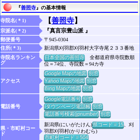
『
善照寺
』の基本情報
【
善照寺
】
寺院名(＊1)
『真言宗豊山派 』
宗派名(＊2)
郵便番号
〒945-0304
住所(＊3)
新潟県刈羽郡刈羽村大字寺尾２３３番地
寺院名ランキン
日本全国の善照寺
全都道府県寺院数順
グ
位＝74位、寺院数＝94カ寺
Google Mapの地図
別窓
アクセス
Yahoo Mapの地図
別窓
Bing Mapの地図
別窓
Google電話番号
別窓
電話番号
iタウンページ電話帳
別窓
電話番号検索(jpnumber)
別窓
新潟県(にいがたけん)
県コード = 15
、刈
県・市町村コー
羽郡刈羽村(かりわむら)
ド
市町村コード = 504