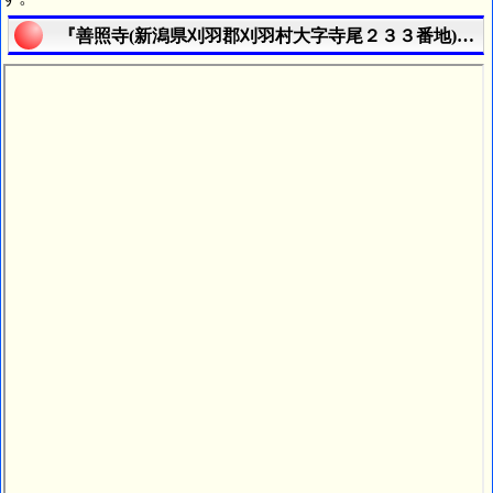
『善照寺(新潟県刈羽郡刈羽村大字寺尾２３３番地)』