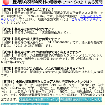
新潟県刈羽郡刈羽村の善照寺についてのよくある質問
【質問1】善照寺の住所はどこですか？
【回答1】善照寺の住所は、「新潟県刈羽郡刈羽村大字寺尾２３３番地」で
す。郵便番号は、「〒945-0304」です。善照寺の地図は、
こちらのリンク
をクリック
してください。 地図を別窓で開くには、
こちらのリンクをクリ
ック
してください。
【質問2】善照寺は何宗の寺院ですか？
【回答2】善照寺の宗派は、「真言宗豊山派」です。
【質問3】善照寺の法人番号は何番ですか？
【回答3】善照寺の法人番号は、「3110005007084」です。法人番号指定年
月日は、「2015-10-05(月曜日)」です。
【質問4】善照寺はすべての都道府県で何ヶ寺ありますか？
【回答4】「善照寺」の全都道府県での寺院数とランキングは以下のとおり
です。全国での「善照寺」の寺院数は94カ寺です。同じ寺院名の数では、
全国で第74位です。
【質問5】善照寺はどこの県の、どこの市町村にありますか？
【回答5】善照寺は、新潟県(にいがたけん)刈羽郡刈羽村(かりわむら)の寺院
です。
【質問６】全国の都道府県別人口10万人当り寺院数ランキングは？
【回答６】「第1位」は、滋賀県の『219.05ヶ寺』です。「第2位」は、福井
県の『214.43ヶ寺』です。「第3位」は、島根県の『187.8ヶ寺』です。「第
4位」は、山梨県の『178.46ヶ寺』です。「第5位」は、和歌山県の『163.25
ヶ寺』です。全国の都道府県別寺院ランキングの詳細は、下記のボタンで確
認できます。
都道府県別寺院数ランキング
寺院数順位(人口10万人当たり)
寺院数順位(面積100平方Km当たり)