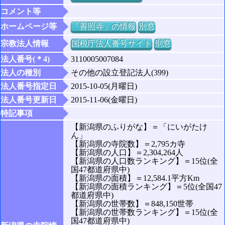
コメント等
ホームページ等
「善照寺」の情報
別窓
宗教法人情報
国税庁法人番号サイト
別窓
法人番号(＊4)
3110005007084
法人の種別
その他の設立登記法人(399)
法人番号指定日
2015-10-05(月曜日)
法人番号更新日
2015-11-06(金曜日)
特記事項
【新潟県のふりがな】＝「にいがたけ
ん」
【新潟県の寺院数】＝2,795カ寺
【新潟県の人口】＝2,304,264人
【新潟県の人口数ランキング】＝15位(全
国47都道府県中)
【新潟県の面積】＝12,584.1平方Km
【新潟県の面積ランキング】＝5位(全国47
都道府県中)
【新潟県の世帯数】＝848,150世帯
【新潟県の世帯数ランキング】＝15位(全
国47都道府県中)