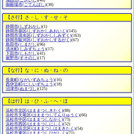
湖西市
(こさいし)
(46)
御殿場市
(ごてんばし)
(30)
【さ行】さ・し・す・せ・そ
静岡市
(しずおかし)
(1)
静岡市葵区
(しずおかしあおいく)
(145)
静岡市清水区
(しずおかししみずく)
(163)
静岡市駿河区
(しずおかしするがく)
(67)
島田市
(しまだし)
(96)
清水町
(しみずちょう)
(17)
下田市
(しもだし)
(41)
裾野市
(すそのし)
(17)
【な行】な・に・ぬ・ね・の
長泉町
(ながいずみちょう)
(16)
西伊豆町
(にしいずちょう)
(18)
沼津市
(ぬまづし)
(125)
【は行】は・ひ・ふ・へ・ほ
浜松市北区
(はままつしきたく)
(88)
浜松市天竜区
(はままつしてんりゅうく)
(66)
浜松市中区
(はままつしなかく)
(73)
浜松市西区
(はままつしにしく)
(52)
浜松市浜北区
(はままつしはまきたく)
(54)
浜松市東区
(はままつしひがしく)
(71)