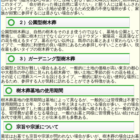
このタイプ。「命が終わった後は自然に還りたい」と願う人には最もふさわ
しいタイプ。ただ、広い土地が必要となるため交通の不便な場所が多く、家
族が頻繁に参拝するには適さない場合が多い。
２）公園型樹木葬
公園型樹木葬は、自然の樹木をそのまま使うのではなく、墓地を公園として
整備し、公園に樹木だけでなく山ツツジ・山ドウダン・紫陽花・花菖蒲など
の花を植えるタイプ。墓石がない以外は、既存のお墓とあまり変わらないタ
イプで、一般的に利便性の良い場所にあるため参拝しやすいことが多い。現
在最も多いタイプの樹木葬である。
３）ガーデニング型樹木葬
公園型と区別が難しい場合もあるが、一般的に土地の価格が高い東京の都心
や大都市の中心部に見られる樹木葬で、狭い土地に季節の折々の花を植え、
その近くに埋葬スペースを設けるタイプ。一般的に駅から近い便利な場所に
あるため、参拝する人が気軽に訪れることができる特徴がある。
樹木葬墓地の使用期間
樹木葬墓地の使用期間は墓地によって異なるが、一般的には管理費は不要で
使用期間は１０年、２０年、３０年と決まられている場合が多い。その場合
は、期間が終了した後は遺骨が合同墓や集合墓へ移されることが一般的であ
る。管理費が必要となる場合は、一般のお墓と同様に管理費を払い続ければ
永代で使用し続けることが出来る所も多数ある。
宗旨や宗派について
最近はお墓でも宗旨や宗派が問われない場合が多いが、樹木葬の場合はお墓