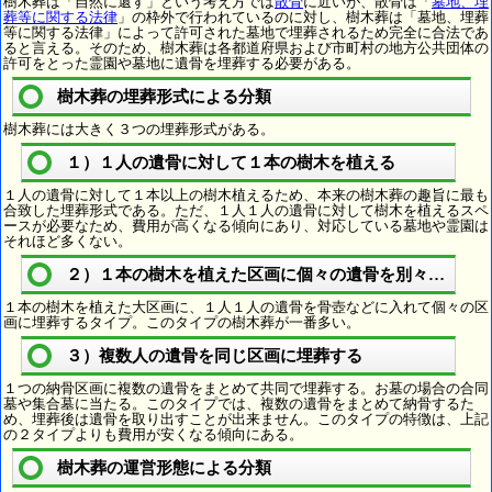
樹木葬は「自然に還す」という考え方では
散骨
に近いが、散骨は「
墓地、埋
葬等に関する法律
」の枠外で行われているのに対し、樹木葬は「墓地、埋葬
等に関する法律」によって許可された墓地で埋葬されるため完全に合法であ
ると言える。そのため、樹木葬は各都道府県および市町村の地方公共団体の
許可をとった霊園や墓地に遺骨を埋葬する必要がある。
樹木葬の埋葬形式による分類
樹木葬には大きく３つの埋葬形式がある。
１）１人の遺骨に対して１本の樹木を植える
１人の遺骨に対して１本以上の樹木植えるため、本来の樹木葬の趣旨に最も
合致した埋葬形式である。ただ、１人１人の遺骨に対して樹木を植えるスペ
ースが必要なため、費用が高くなる傾向にあり、対応している墓地や霊園は
それほど多くない。
２）１本の樹木を植えた区画に個々の遺骨を別々に埋葬
１本の樹木を植えた大区画に、１人１人の遺骨を骨壺などに入れて個々の区
画に埋葬するタイプ。このタイプの樹木葬が一番多い。
３）複数人の遺骨を同じ区画に埋葬する
１つの納骨区画に複数の遺骨をまとめて共同で埋葬する。お墓の場合の合同
墓や集合墓に当たる。このタイプでは、複数の遺骨をまとめて納骨するた
め、埋葬後は遺骨を取り出すことが出来ません。このタイプの特徴は、上記
の２タイプよりも費用が安くなる傾向にある。
樹木葬の運営形態による分類