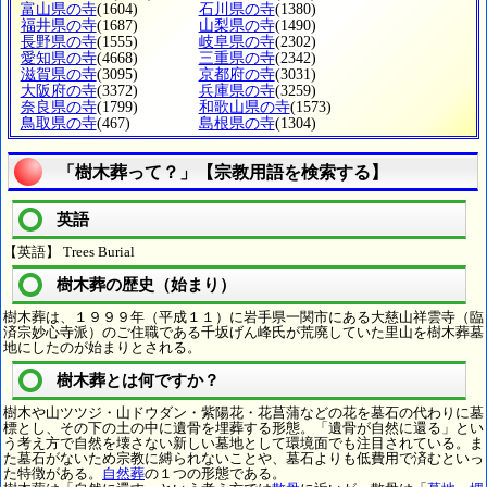
富山県の寺
(1604)
石川県の寺
(1380)
福井県の寺
(1687)
山梨県の寺
(1490)
長野県の寺
(1555)
岐阜県の寺
(2302)
愛知県の寺
(4668)
三重県の寺
(2342)
滋賀県の寺
(3095)
京都府の寺
(3031)
大阪府の寺
(3372)
兵庫県の寺
(3259)
奈良県の寺
(1799)
和歌山県の寺
(1573)
鳥取県の寺
(467)
島根県の寺
(1304)
「樹木葬って？」【宗教用語を検索する】
英語
【英語】 Trees Burial
樹木葬の歴史（始まり）
樹木葬は、１９９９年（平成１１）に岩手県一関市にある大慈山祥雲寺（臨
済宗妙心寺派）のご住職である千坂げん峰氏が荒廃していた里山を樹木葬墓
地にしたのが始まりとされる。
樹木葬とは何ですか？
樹木や山ツツジ・山ドウダン・紫陽花・花菖蒲などの花を墓石の代わりに墓
標とし、その下の土の中に遺骨を埋葬する形態。「遺骨が自然に還る」とい
う考え方で自然を壊さない新しい墓地として環境面でも注目されている。ま
た墓石がないため宗教に縛られないことや、墓石よりも低費用で済むといっ
た特徴がある。
自然葬
の１つの形態である。