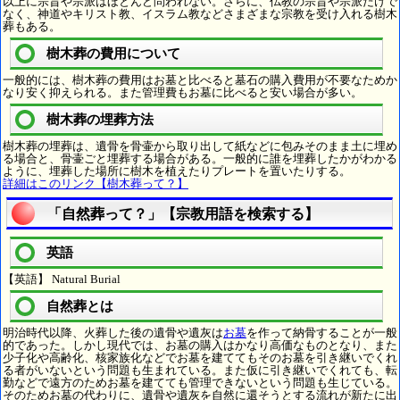
以上に宗旨や宗派はほとんど問われない。さらに、仏教の宗旨や宗派だけで
なく、神道やキリスト教、イスラム教などさまざまな宗教を受け入れる樹木
葬もある。
樹木葬の費用について
一般的には、樹木葬の費用はお墓と比べると墓石の購入費用が不要なためか
なり安く抑えられる。また管理費もお墓に比べると安い場合が多い。
樹木葬の埋葬方法
樹木葬の埋葬は、遺骨を骨壷から取り出して紙などに包みそのまま土に埋め
る場合と、骨壷ごと埋葬する場合がある。一般的に誰を埋葬したかがわかる
ように、埋葬した場所に樹木を植えたりプレートを置いたりする。
詳細はこのリンク【樹木葬って？】
「自然葬って？」【宗教用語を検索する】
英語
【英語】 Natural Burial
自然葬とは
明治時代以降、火葬した後の遺骨や遺灰は
お墓
を作って納骨することが一般
的であった。しかし現代では、お墓の購入はかなり高価なものとなり、また
少子化や高齢化、核家族化などでお墓を建ててもそのお墓を引き継いでくれ
る者がいないという問題も生まれている。また仮に引き継いでくれても、転
勤などで遠方のためお墓を建てても管理できないという問題も生じている。
そのためお墓の代わりに、遺骨や遺灰を自然に還そうとする流れが新たに出