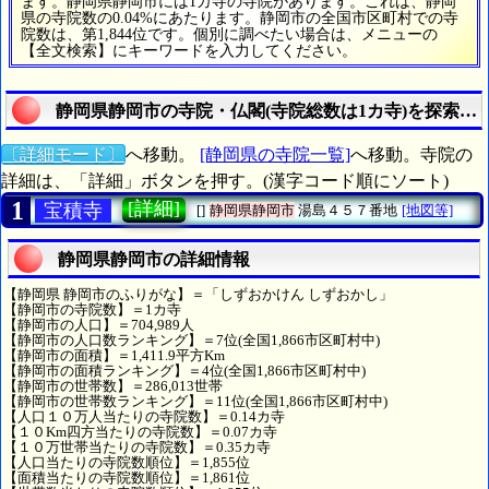
ます。静岡県静岡市には1カ寺の寺院があります。これは、静岡
県の寺院数の0.04%にあたります。静岡市の全国市区町村での寺
院数は、第1,844位です。個別に調べたい場合は、メニューの
【全文検索】にキーワードを入力してください。
静岡県静岡市の寺院・仏閣(寺院総数は1カ寺)を探索す
〔詳細モード〕
へ移動。
[静岡県の寺院一覧]
へ移動。寺院の
詳細は、「詳細」ボタンを押す。(漢字コード順にソート)
1
[詳細]
宝積寺
[]
静岡県静岡市
湯島４５７番地
[地図等]
静岡県静岡市の詳細情報
【静岡県 静岡市のふりがな】＝「しずおかけん しずおかし」
【静岡市の寺院数】＝1カ寺
【静岡市の人口】＝704,989人
【静岡市の人口数ランキング】＝7位(全国1,866市区町村中)
【静岡市の面積】＝1,411.9平方Km
【静岡市の面積ランキング】＝4位(全国1,866市区町村中)
【静岡市の世帯数】＝286,013世帯
【静岡市の世帯数ランキング】＝11位(全国1,866市区町村中)
【人口１０万人当たりの寺院数】＝0.14カ寺
【１０Km四方当たりの寺院数】＝0.07カ寺
【１０万世帯当たりの寺院数】＝0.35カ寺
【人口当たりの寺院数順位】＝1,855位
【面積当たりの寺院数順位】＝1,861位