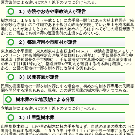
運営形態による違いは大きく以下の３つに分けられる。
１）寺院やお寺や宗教法人が運営
樹木葬は、１９９９年（平成１１）に岩手県一関市にある大慈山祥雲寺（臨
済宗妙心寺派）のご住職である千坂げん峰氏が荒廃していた里山を樹木葬墓
地にしたのが始まりとされ、樹木葬の始めのころはすべてがこの運営形態で
あった。現在でも樹木葬の運営形態の主流を占めている。
２）都道府県や市町村が運営
東京都立小平霊園（東京都東村山市萩山町1-16-1）、横浜市営墓地メモリア
ルグリーン（神奈川県横浜市戸塚区俣野町1367番地1）、愛知県長久手市卯
塚墓園（愛知県長久手市卯塚）、千葉県浦安市営墓地公園(千葉県浦安市日
の出八丁目1番1号)など、都道府県や市町村が運営する樹木葬は増加しつつ
ある。公営の墓地の一部を樹木葬に改修する例もある。
３）民間霊園が運営
民間の霊園墓地の一部を樹木葬にする場合や、初めから樹木葬専用の民間霊
園を開発する場合もある。現在、この運営形態の樹木葬が増えつつある。
樹木葬の立地形態による分類
立地形態による違いは大きく以下の３つに分けられる。
１）山里型樹木葬
山里型樹木葬は、山や里の樹木に極力手を加えず、自然のままの樹木の下に
遺骨を埋葬する樹木葬。１９９９年（平成１１）に岩手県一関市にある大慈
山祥雲寺（臨済宗妙心寺派）のご住職である千坂げん峰氏が始めた樹木葬は