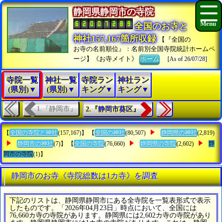
静岡県静岡市の寺院
全国のお寺と
神社157,167箇所収録
【『全国の
お寺の名前順位』：名前別全国寺院統計ホームペ
ージ】《お寺メイト》
ホーム
[As of 26/07/28]
寺院一覧
神社一覧
寺院ラン
神社ラン
(県別)▼
(県別)▼
キング▼
キング▼
1.『静岡市』
2.『静岡市葵区』
【
全国の寺院と神社
(157,167)】 【
全国の神社
(80,507)
静岡県の神社
(2,819)
静岡市の神社
(7)】 【
全国の寺院
(76,660)
静岡県の寺院
(2,602)
静
岡市の寺院
(1)】
静岡市のお寺《寺院総数は1カ寺》を調査
下記のリストは、静岡県静岡市にある全寺院を一覧表形式で表示
したものです。「2026年04月23日」時点において、全国には
76,660カ寺の寺院があります。静岡県には2,602カ寺の寺院があり