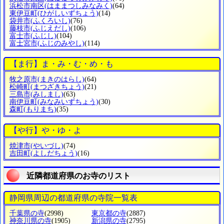
浜松市南区
(はままつしみなみく)
(64)
東伊豆町
(ひがしいずちょう)
(14)
袋井市
(ふくろいし)
(76)
藤枝市
(ふじえだし)
(106)
富士市
(ふじし)
(104)
富士宮市
(ふじのみやし)
(114)
【ま行】ま・み・む・め・も
牧之原市
(まきのはらし)
(64)
松崎町
(まつざきちょう)
(21)
三島市
(みしまし)
(63)
南伊豆町
(みなみいずちょう)
(30)
森町
(もりまち)
(35)
【や行】や・ゆ・よ
焼津市
(やいづし)
(74)
吉田町
(よしだちょう)
(16)
近隣都道府県のお寺のリスト
静岡県周辺の都道府県の寺院一覧表
千葉県の寺
(2998)
東京都の寺
(2887)
神奈川県の寺
(1905)
新潟県の寺
(2795)