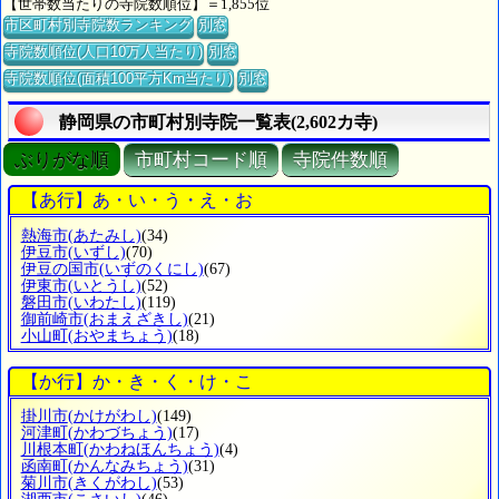
【世帯数当たりの寺院数順位】＝1,855位
市区町村別寺院数ランキング
別窓
寺院数順位(人口10万人当たり)
別窓
寺院数順位(面積100平方Km当たり)
別窓
静岡県の市町村別寺院一覧表(2,602カ寺)
ぶりがな順
市町村コード順
寺院件数順
【あ行】あ・い・う・え・お
熱海市
(あたみし)
(34)
伊豆市
(いずし)
(70)
伊豆の国市
(いずのくにし)
(67)
伊東市
(いとうし)
(52)
磐田市
(いわたし)
(119)
御前崎市
(おまえざきし)
(21)
小山町
(おやまちょう)
(18)
【か行】か・き・く・け・こ
掛川市
(かけがわし)
(149)
河津町
(かわづちょう)
(17)
川根本町
(かわねほんちょう)
(4)
函南町
(かんなみちょう)
(31)
菊川市
(きくがわし)
(53)