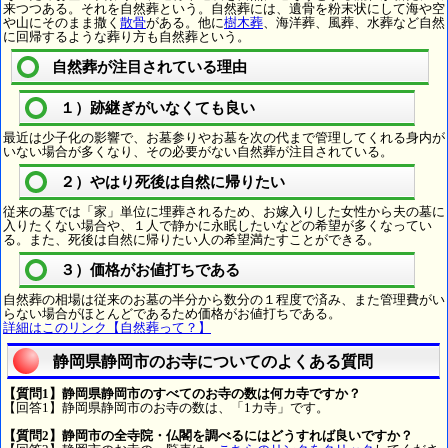
来つつある。それを自然葬という。自然葬には、遺骨を粉末状にして海や空
や山にそのまま撒く
散骨
がある。他に
樹木葬
、海洋葬、風葬、水葬など自然
に回帰するような葬り方も自然葬という。
自然葬が注目されている理由
１）跡継ぎがいなくても良い
最近は少子化の影響で、お墓参りやお墓を次の代まで管理してくれる身内が
いない場合が多くなり、その必要がない自然葬が注目されている。
２）やはり死後は自然に帰りたい
従来の墓では「家」単位に埋葬されるため、お嫁入りした女性から夫の墓に
入りたくない場合や、１人で静かに永眠したいなどの希望が多くなってい
る。また、死後は自然に帰りたい人の希望満たすことができる。
３）価格がお値打ちである
自然葬の相場は従来のお墓の半分から数分の１程度で済み、また管理費がい
らない場合がほとんどであるため価格がお値打ちである。
詳細はこのリンク【自然葬って？】
静岡県静岡市のお寺についてのよくある質問
【質問1】静岡県静岡市のすべてのお寺の数は何カ寺ですか？
【回答1】静岡県静岡市のお寺の数は、「1カ寺」です。
【質問2】静岡市の全寺院・仏閣を調べるにはどうすれば良いですか？