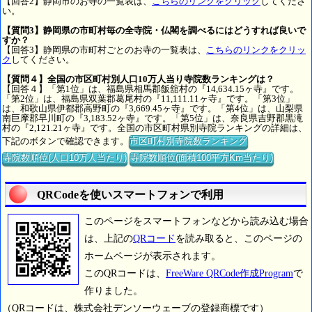
【回答2】静岡市のお寺の一覧表は、
こちらのリンクをクリック
してくださ
い。
【質問3】静岡県の市町村毎の全寺院・仏閣を調べるにはどうすれば良いで
すか？
【回答3】静岡県の市町村ごとのお寺の一覧表は、
こちらのリンクをクリッ
ク
してください。
【質問４】全国の市区町村別人口10万人当り寺院数ランキングは？
【回答４】「第1位」は、福島県相馬郡飯舘村の『14,634.15ヶ寺』です。
「第2位」は、福島県双葉郡葛尾村の『11,111.11ヶ寺』です。「第3位」
は、和歌山県伊都郡高野町の『3,669.45ヶ寺』です。「第4位」は、山梨県
南巨摩郡早川町の『3,183.52ヶ寺』です。「第5位」は、奈良県吉野郡黒滝
村の『2,121.21ヶ寺』です。全国の市区町村県別寺院ランキングの詳細は、
下記のボタンで確認できます。
市区町村別寺院数ランキング
寺院数順位(人口10万人当たり)
寺院数順位(面積100平方Km当たり)
QRCodeを使いスマートフォンで利用
このページをスマートフォンなどから読み込む場合
は、上記の
QRコード
を読み取ると、このページの
ホームページが表示されます。
このQRコードは、
FreeWare QRCode作成Program
で
作りました。
（QRコードは、株式会社デンソーウェーブの登録商標です）