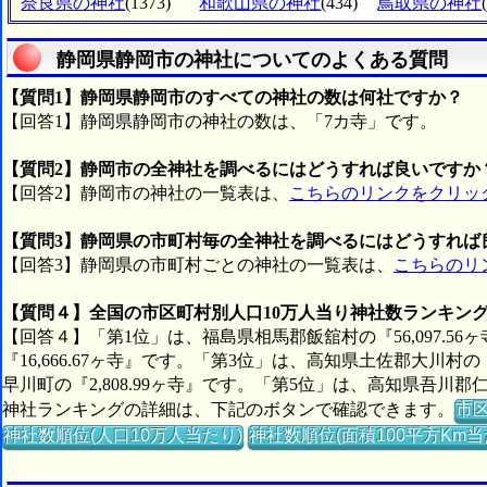
奈良県の神社
(1373)
和歌山県の神社
(434)
鳥取県の神社
静岡県静岡市の神社についてのよくある質問
【質問1】静岡県静岡市のすべての神社の数は何社ですか？
【回答1】静岡県静岡市の神社の数は、「7カ寺」です。
【質問2】静岡市の全神社を調べるにはどうすれば良いですか
【回答2】静岡市の神社の一覧表は、
こちらのリンクをクリッ
【質問3】静岡県の市町村毎の全神社を調べるにはどうすれば
【回答3】静岡県の市町村ごとの神社の一覧表は、
こちらのリ
【質問４】全国の市区町村別人口10万人当り神社数ランキン
【回答４】「第1位」は、福島県相馬郡飯舘村の『56,097.5
『16,666.67ヶ寺』です。「第3位」は、高知県土佐郡大川村の
早川町の『2,808.99ヶ寺』です。「第5位」は、高知県吾川郡仁
神社ランキングの詳細は、下記のボタンで確認できます。
市
神社数順位(人口10万人当たり)
神社数順位(面積100平方Km当