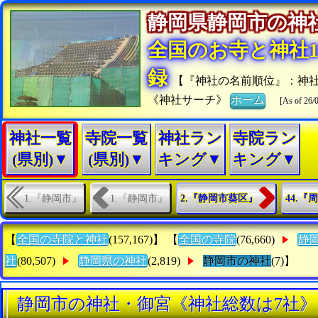
静岡県静岡市の
全国のお寺と神社15
録
【『神社の名前順位』：神
《神社サーチ》
ホーム
[As of 26/
神社一覧
寺院一覧
神社ラン
寺院ラン
(県別)▼
(県別)▼
キング▼
キング▼
1.『静岡市』
1.『静岡市』
2.『静岡市葵区』
44.
【
全国の寺院と神社
(157,167)】 【
全国の寺院
(76,660)
静
社
(80,507)
静岡県の神社
(2,819)
静岡市の神社
(7)】
静岡市の神社・御宮《神社総数は7社