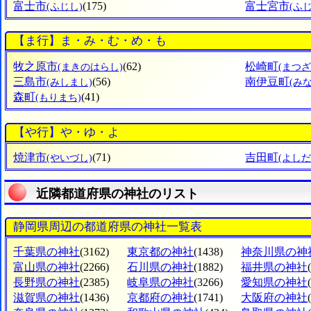
富士市
(175)
富士宮市
(ふじし)
(ふ
【ま行】ま・み・む・め・も
牧之原市
(62)
松崎町
(まきのはらし)
(まつ
三島市
(56)
南伊豆町
(みしまし)
(み
森町
(41)
(もりまち)
【や行】や・ゆ・よ
焼津市
(71)
吉田町
(やいづし)
(よし
近隣都道府県の神社のリスト
静岡県周辺の都道府県の神社一覧表
千葉県の神社
(3162)
東京都の神社
(1438)
神奈川県の神
富山県の神社
(2266)
石川県の神社
(1882)
福井県の神社
長野県の神社
(2385)
岐阜県の神社
(3266)
愛知県の神社
滋賀県の神社
(1436)
京都府の神社
(1741)
大阪府の神社