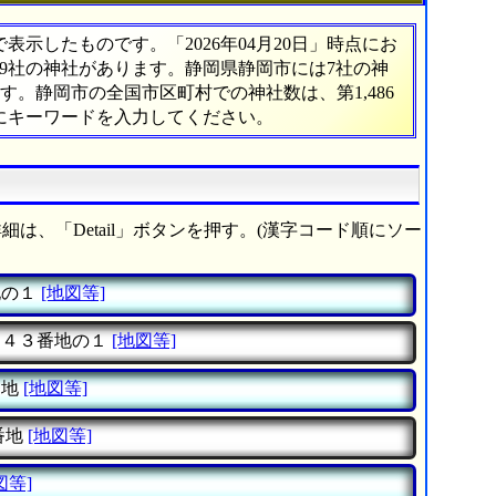
示したものです。「2026年04月20日」時点にお
819社の神社があります。静岡県静岡市には7社の神
す。静岡市の全国市区町村での神社数は、第1,486
にキーワードを入力してください。
細は、「Detail」ボタンを押す。(漢字コード順にソー
地の１
[地図等]
４３番地の１
[地図等]
番地
[地図等]
番地
[地図等]
図等]