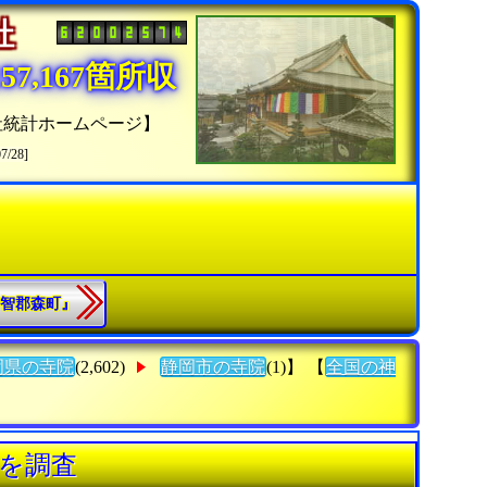
神社
7,167箇所収
社統計ホームページ】
07/28]
『周智郡森町』
岡県の寺院
(2,602)
静岡市の寺院
(1)】 【
全国の神
》を調査