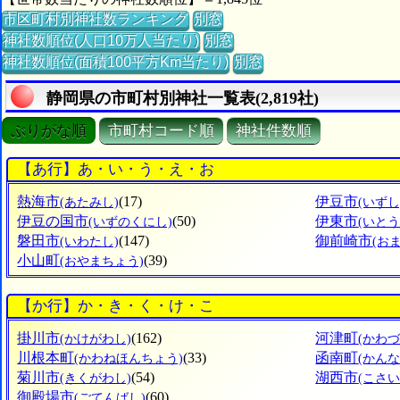
市区町村別神社数ランキング
別窓
神社数順位(人口10万人当たり)
別窓
神社数順位(面積100平方Km当たり)
別窓
静岡県の市町村別神社一覧表(2,819社)
ぶりがな順
市町村コード順
神社件数順
【あ行】あ・い・う・え・お
熱海市
(17)
伊豆市
(あたみし)
(いずし
伊豆の国市
(50)
伊東市
(いずのくにし)
(いとう
磐田市
(147)
御前崎市
(いわたし)
(お
小山町
(39)
(おやまちょう)
【か行】か・き・く・け・こ
掛川市
(162)
河津町
(かけがわし)
(かわ
川根本町
(33)
函南町
(かわねほんちょう)
(かん
菊川市
(54)
湖西市
(きくがわし)
(こさい
御殿場市
(60)
(ごてんばし)