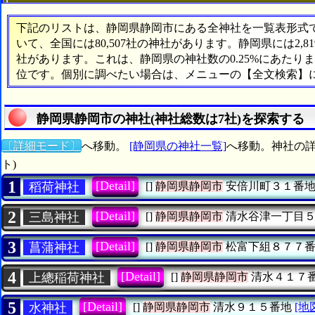
下記のリストは、静岡県静岡市にある全神社を一覧表形式で表
いて、全国には80,507社の神社があります。静岡県には2,
社があります。これは、静岡県の神社数の0.25%にあたりま
位です。個別に調べたい場合は、メニューの【全文検索】
静岡県静岡市の神社(神社総数は7社)を探索する
〔詳細モード〕
へ移動。
[静岡県の神社一覧]
へ移動。神社の詳
ト)
1
[Detail]
稻荷神社
[]
静岡県静岡市
安倍川町３１番
2
[Detail]
三島神社
[]
静岡県静岡市
清水谷津一丁目５
3
[Detail]
菖蒲神社
[]
静岡県静岡市
松富下組８７７
4
[Detail]
上總稲荷神社
[]
静岡県静岡市
清水４１７
5
[Detail]
水神社
[]
静岡県静岡市
清水９１５番地
[地