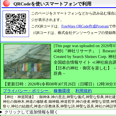
QRCodeを使いスマートフォンで利用
このページをスマートフォンなどから読み込む場合
ジが表示されます。
このQRコードは、
FreeWare QRCode作成Program
で作
（QRコードは、株式会社デンソーウェーブの登録
[This page was uploaded on 2
40秒]
『神社リサーチ』 ｜ Research 
Created by
Search Shrines Corp.
神
全国総合情報サイト
≪神社統合
【日本の神社・御宮を楽しむ】
－
辞典－
【更新日時：2026年(令和08年)07月26日（日曜日）12時38分
プライバシー・ポリシー
、
稼働環境
、
利用規約
【神社・神道関連】：御神体;神の意志;神聖な儀式;神聖な祭典;神社建
神社の御神木;神道の修験者;御神籤;神道哲学;神の使者;神聖な習慣;神
祭り;神社の結婚式;神道の宗教体系;神聖な詩;神聖な器具;神社の神話学
クリックして追加情報を開く