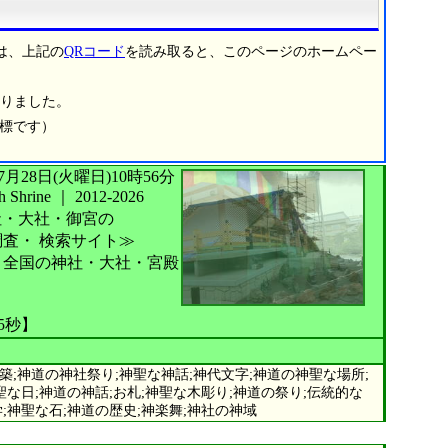
は、上記の
QRコード
を読み取ると、このページのホームペー
りました。
商標です）
026年07月28日(火曜日)10時56分
Shrine
｜
2012-2026
社・大社・御宮の
調査・
検索サイト≫
全国の神社・大社・宮殿
35秒】
築;神道の神社祭り;神聖な神話;神代文字;神道の神聖な場所;
聖な日;神道の神話;お札;神聖な木彫り;神道の祭り;伝統的な
;神聖な石;神道の歴史;神楽舞;神社の神域