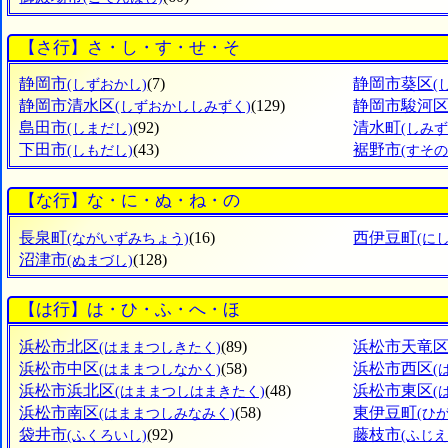
【さ行】さ・し・す・せ・そ
静岡市
(7)
静岡市葵区
(しずおかし)
(
静岡市清水区
(129)
静岡市駿河
(しずおかししみずく)
島田市
(92)
清水町
(しまだし)
(しみ
下田市
(43)
裾野市
(しもだし)
(すその
【な行】な・に・ぬ・ね・の
長泉町
(16)
西伊豆町
(ながいずみちょう)
(に
沼津市
(128)
(ぬまづし)
【は行】は・ひ・ふ・へ・ほ
浜松市北区
(89)
浜松市天竜
(はままつしきたく)
浜松市中区
(58)
浜松市西区
(はままつしなかく)
(
浜松市浜北区
(48)
浜松市東区
(はままつしはまきたく)
(
浜松市南区
(58)
東伊豆町
(はままつしみなみく)
(ひ
袋井市
(92)
藤枝市
(ふくろいし)
(ふじえ