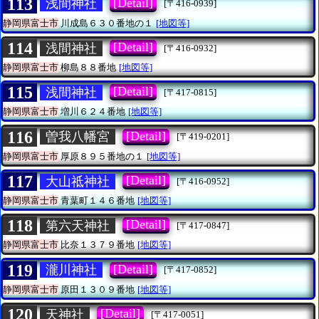
113
[Detail]
浅間神社
[〒416-0939]
静岡県富士市
川成島６３０番地の１
[地図等]
114
[Detail]
浅間神社
[〒416-0932]
静岡県富士市
柳島８８番地
[地図等]
115
[Detail]
浅間神社
[〒417-0815]
静岡県富士市
増川６２４番地
[地図等]
116
[Detail]
曽我八幡宮
[〒419-0201]
静岡県富士市
厚原８９５番地の１
[地図等]
117
[Detail]
大山祗神社
[〒416-0952]
静岡県富士市
青葉町１４６番地
[地図等]
118
[Detail]
第六天神社
[〒417-0847]
静岡県富士市
比奈１３７９番地
[地図等]
119
[Detail]
瀧川神社
[〒417-0852]
静岡県富士市
原田１３０９番地
[地図等]
120
[Detail]
天神社
[〒417-0051]