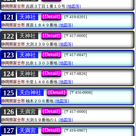
静岡県富士市
吉原３丁目１番１０号
[地図等]
121
[Detail]
天神社
[〒419-0201]
静岡県富士市
厚原１８４９番地
[地図等]
122
[Detail]
天神社
[〒417-0000]
静岡県富士市
大渕３３９０番地
[地図等]
123
[Detail]
天神社
[〒417-0847]
静岡県富士市
比奈１３０３番地
[地図等]
124
[Detail]
天神社
[〒417-0826]
静岡県富士市
中里１４６６番地
[地図等]
125
[Detail]
天白神社
[〒416-0908]
静岡県富士市
柚木２０６番地
[地図等]
126
[Detail]
天満宮
[〒417-0000]
静岡県富士市
大渕５９番地の１
[地図等]
127
[Detail]
天満宮
[〒416-0907]