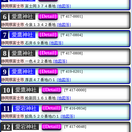
静岡県富士市
富士岡３７４番地
[地図等]
6
[Detail]
愛鷹神社
[〒417-0001]
静岡県富士市
今泉１３４２番地
[地図等]
7
[Detail]
愛鷹神社
[〒417-0804]
静岡県富士市
石井６９番地
[地図等]
8
[Detail]
愛鷹神社
[〒417-0808]
静岡県富士市
一色４２２番地
[地図等]
9
[Detail]
愛鷹神社
[〒419-0201]
静岡県富士市
厚原４７番地の１
[地図等]
10
[Detail]
愛鷹神社
[〒417-0000]
静岡県富士市
桧新田１６１番地
[地図等]
11
[Detail]
愛宕神社
[〒416-0934]
静岡県富士市
鮫島５２０番地の１
[地図等]
12
[Detail]
愛宕神社
[〒417-0048]