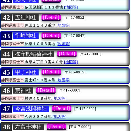
静岡県富士市
依田原新田１１１番地
[地図等]
42
[Detail]
五社神社
[〒417-0852]
静岡県富士市
原田１１４０番地
[地図等]
43
[Detail]
御崎神社
[〒417-0847]
静岡県富士市
比奈１０６６番地
[地図等]
44
[Detail]
御守殿稲荷神社
[〒417-0001]
静岡県富士市
今泉４丁目３番４０号
[地図等]
45
[Detail]
甲子神社
[〒416-0915]
静岡県富士市
富士町１９番４号
[地図等]
46
[Detail]
荒神社
[〒417-0807]
静岡県富士市
神戸４０９番地
[地図等]
47
[Detail]
今宮浅間神社
[〒417-0802]
静岡県富士市
今宮３８７番地
[地図等]
48
[Detail]
左富士神社
[〒417-0002]