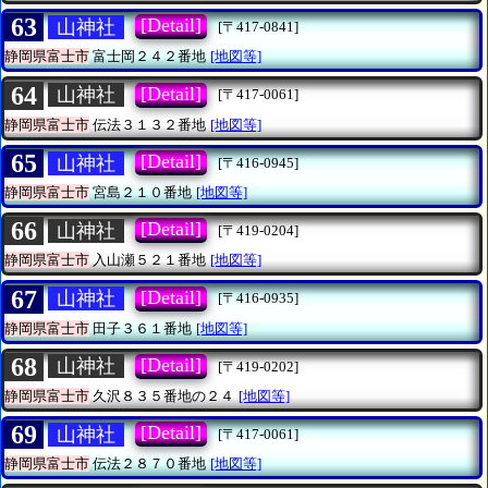
63
[Detail]
山神社
[〒417-0841]
静岡県富士市
富士岡２４２番地
[地図等]
64
[Detail]
山神社
[〒417-0061]
静岡県富士市
伝法３１３２番地
[地図等]
65
[Detail]
山神社
[〒416-0945]
静岡県富士市
宮島２１０番地
[地図等]
66
[Detail]
山神社
[〒419-0204]
静岡県富士市
入山瀬５２１番地
[地図等]
67
[Detail]
山神社
[〒416-0935]
静岡県富士市
田子３６１番地
[地図等]
68
[Detail]
山神社
[〒419-0202]
静岡県富士市
久沢８３５番地の２４
[地図等]
69
[Detail]
山神社
[〒417-0061]
静岡県富士市
伝法２８７０番地
[地図等]