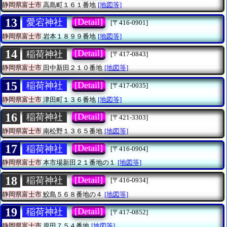
静岡県富士市
高島町１６１番地
[地図等]
13
[Detail]
愛宕神社
[〒416-0901]
静岡県富士市
岩本１８９９番地
[地図等]
14
[Detail]
稲荷神社
[〒417-0843]
静岡県富士市
田中新田２１０番地
[地図等]
15
[Detail]
稲荷神社
[〒417-0035]
静岡県富士市
津田町１３６番地
[地図等]
16
[Detail]
稲荷神社
[〒421-3303]
静岡県富士市
南松野１３６５番地
[地図等]
17
[Detail]
稲荷神社
[〒416-0904]
静岡県富士市
本市場新田２１番地の１
[地図等]
18
[Detail]
稲荷神社
[〒416-0934]
静岡県富士市
鮫島５６８番地の４
[地図等]
19
[Detail]
稲荷神社
[〒417-0852]
静岡県富士市
原田７５４番地
[地図等]