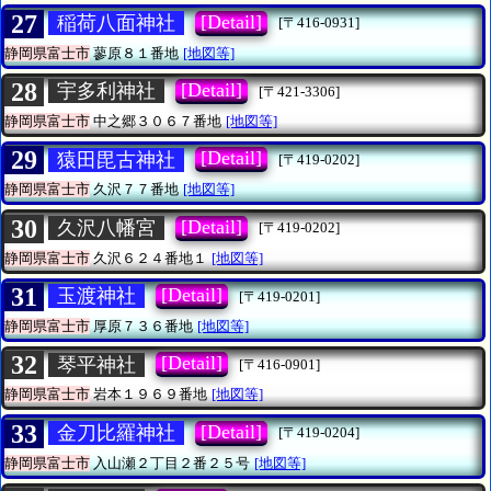
27
[Detail]
稲荷八面神社
[〒416-0931]
静岡県富士市
蓼原８１番地
[地図等]
28
[Detail]
宇多利神社
[〒421-3306]
静岡県富士市
中之郷３０６７番地
[地図等]
29
[Detail]
猿田毘古神社
[〒419-0202]
静岡県富士市
久沢７７番地
[地図等]
30
[Detail]
久沢八幡宮
[〒419-0202]
静岡県富士市
久沢６２４番地１
[地図等]
31
[Detail]
玉渡神社
[〒419-0201]
静岡県富士市
厚原７３６番地
[地図等]
32
[Detail]
琴平神社
[〒416-0901]
静岡県富士市
岩本１９６９番地
[地図等]
33
[Detail]
金刀比羅神社
[〒419-0204]
静岡県富士市
入山瀬２丁目２番２５号
[地図等]