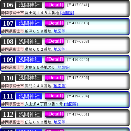
106
[Detail]
浅間神社
[〒417-0841]
静岡県富士市
富士岡１４８４番地
[地図等]
107
[Detail]
浅間神社
[〒417-0813]
静岡県富士市
船津６１９番地
[地図等]
108
[Detail]
浅間神社
[〒417-0803]
静岡県富士市
桑崎６０２番地
[地図等]
109
[Detail]
浅間神社
[〒416-0945]
静岡県富士市
宮島８５番地の５
[地図等]
110
[Detail]
浅間神社
[〒417-0806]
静岡県富士市
間門２４０番地
[地図等]
111
[Detail]
浅間神社
[〒419-0204]
静岡県富士市
入山瀬４丁目９番１号
[地図等]
112
[Detail]
浅間神社
[〒417-0061]
静岡県富士市
伝法６９２番地
[地図等]