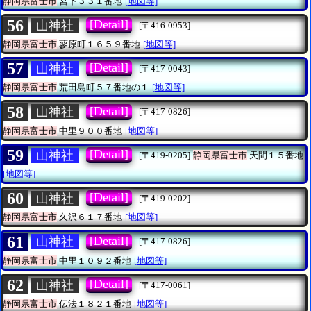
静岡県富士市
宮下３３１番地
[地図等]
56
[Detail]
山神社
[〒416-0953]
静岡県富士市
蓼原町１６５９番地
[地図等]
57
[Detail]
山神社
[〒417-0043]
静岡県富士市
荒田島町５７番地の１
[地図等]
58
[Detail]
山神社
[〒417-0826]
静岡県富士市
中里９００番地
[地図等]
59
[Detail]
山神社
[〒419-0205]
静岡県富士市
天間１５番地
[地図等]
60
[Detail]
山神社
[〒419-0202]
静岡県富士市
久沢６１７番地
[地図等]
61
[Detail]
山神社
[〒417-0826]
静岡県富士市
中里１０９２番地
[地図等]
62
[Detail]
山神社
[〒417-0061]
静岡県富士市
伝法１８２１番地
[地図等]