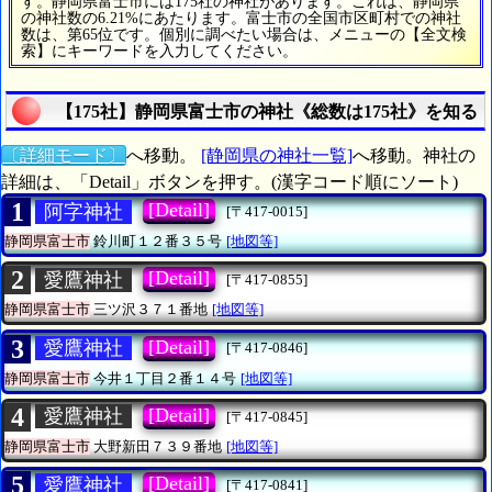
す。静岡県富士市には175社の神社があります。これは、静岡県
の神社数の6.21%にあたります。富士市の全国市区町村での神社
数は、第65位です。個別に調べたい場合は、メニューの【全文検
索】にキーワードを入力してください。
【175社】静岡県富士市の神社《総数は175社》を知る
〔詳細モード〕
へ移動。
[静岡県の神社一覧]
へ移動。神社の
詳細は、「Detail」ボタンを押す。(漢字コード順にソート)
1
[Detail]
阿字神社
[〒417-0015]
静岡県富士市
鈴川町１２番３５号
[地図等]
2
[Detail]
愛鷹神社
[〒417-0855]
静岡県富士市
三ツ沢３７１番地
[地図等]
3
[Detail]
愛鷹神社
[〒417-0846]
静岡県富士市
今井１丁目２番１４号
[地図等]
4
[Detail]
愛鷹神社
[〒417-0845]
静岡県富士市
大野新田７３９番地
[地図等]
5
[Detail]
愛鷹神社
[〒417-0841]