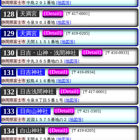
静岡県富士市
中島２９１番地
[地図等]
128
[Detail]
天満宮
[〒417-0001]
静岡県富士市
今泉９６３番地
[地図等]
129
[Detail]
天満宮
[〒419-0205]
静岡県富士市
天間１１５１番地
[地図等]
130
[Detail]
日吉・山神・浅間神社
[〒416-0933]
静岡県富士市
中丸３６５番地の３
[地図等]
131
[Detail]
日吉神社
[〒416-0934]
静岡県富士市
鮫島４１６番地
[地図等]
132
[Detail]
日吉浅間神社
[〒417-0001]
静岡県富士市
今泉８丁目５番１号
[地図等]
133
[Detail]
日向山神社
[〒421-3305]
静岡県富士市
岩淵１５７５番地の２
[地図等]
134
[Detail]
白山神社
[〒419-0205]
静岡県富士市
天間８７５番地
[地図等]