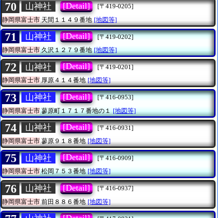
70
[Detail]
山神社
[〒419-0205]
静岡県富士市
天間１１４９番地
[地図等]
71
[Detail]
山神社
[〒419-0202]
静岡県富士市
久沢１２７９番地
[地図等]
72
[Detail]
山神社
[〒419-0201]
静岡県富士市
厚原４１４番地
[地図等]
73
[Detail]
山神社
[〒416-0953]
静岡県富士市
蓼原町１７１７番地の１
[地図等]
74
[Detail]
山神社
[〒416-0931]
静岡県富士市
蓼原９１８番地
[地図等]
75
[Detail]
山神社
[〒416-0909]
静岡県富士市
松岡７５３番地
[地図等]
76
[Detail]
山神社
[〒416-0937]
静岡県富士市
前田８８６番地
[地図等]
[Detail]