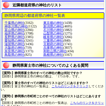
近隣都道府県の神社のリスト
静岡県周辺の都道府県の神社一覧表
千葉県の神社
(3162)
東京都の神社
(1438)
神奈川県の神社
(1122)
新潟県の神社
(4695)
富山県の神社
(2266)
石川県の神社
(1882)
福井県の神社
(1708)
山梨県の神社
(1275)
長野県の神社
(2385)
岐阜県の神社
(3266)
愛知県の神社
(3241)
三重県の神社
(840)
滋賀県の神社
(1436)
京都府の神社
(1741)
大阪府の神社
(719)
兵庫県の神社
(3837)
奈良県の神社
(1373)
和歌山県の神社
(434)
鳥取県の神社
(825)
島根県の神社
(1167)
静岡県富士市の神社についてのよくある質問
【質問1】静岡県富士市のすべての神社の数は何社ですか？
【回答1】静岡県富士市の神社の数は、「175カ寺」です。
【質問2】富士市のすべての神社のリストはどこにありますか？
【回答2】富士市の神社の一覧表は、
こちらのリンクをクリック
してくださ
い。
【質問3】静岡県の市町村ごとのすべての神社のリストはどこにあります
か？
【回答3】静岡県の市町村ごとの神社の一覧表は、
こちらのリンクをクリッ