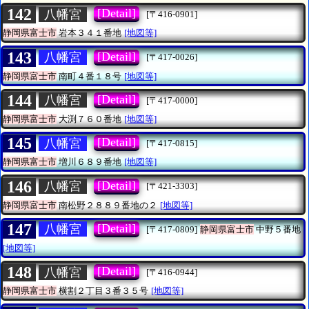
142
[Detail]
八幡宮
[〒416-0901]
静岡県富士市
岩本３４１番地
[地図等]
143
[Detail]
八幡宮
[〒417-0026]
静岡県富士市
南町４番１８号
[地図等]
144
[Detail]
八幡宮
[〒417-0000]
静岡県富士市
大渕７６０番地
[地図等]
145
[Detail]
八幡宮
[〒417-0815]
静岡県富士市
増川６８９番地
[地図等]
146
[Detail]
八幡宮
[〒421-3303]
静岡県富士市
南松野２８８９番地の２
[地図等]
147
[Detail]
八幡宮
[〒417-0809]
静岡県富士市
中野５番地
[地図等]
148
[Detail]
八幡宮
[〒416-0944]
静岡県富士市
横割２丁目３番３５号
[地図等]