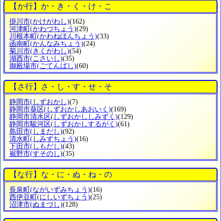
【か行】か・き・く・け・こ
掛川市
(かけがわし)
(162)
河津町
(かわづちょう)
(29)
川根本町
(かわねほんちょう)
(33)
函南町
(かんなみちょう)
(24)
菊川市
(きくがわし)
(54)
湖西市
(こさいし)
(35)
御殿場市
(ごてんばし)
(60)
【さ行】さ・し・す・せ・そ
静岡市
(しずおかし)
(7)
静岡市葵区
(しずおかしあおいく)
(169)
静岡市清水区
(しずおかししみずく)
(129)
静岡市駿河区
(しずおかしするがく)
(61)
島田市
(しまだし)
(92)
清水町
(しみずちょう)
(16)
下田市
(しもだし)
(43)
裾野市
(すそのし)
(35)
【な行】な・に・ぬ・ね・の
長泉町
(ながいずみちょう)
(16)
西伊豆町
(にしいずちょう)
(25)
沼津市
(ぬまづし)
(128)