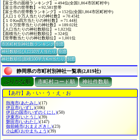
【富士市の面積ランキング】＝494位(全国1,864市区町村中)
【富士市の世帯数】＝92,581世帯
【富士市の世帯数ランキング】＝152位(全国1,864市区町村中)
【人口１０万人当たりの神社数】＝70.45社
【１０Km四方当たりの神社数】＝71.44社
【１０万世帯当たりの神社数】＝189.02社
【人口当たりの神社数順位】＝1,023位
【面積当たりの神社数順位】＝324位
【世帯数当たりの神社数順位】＝1,001位
市区町村別神社数ランキング
別窓
神社数順位(人口10万人当たり)
別窓
神社数順位(面積100平方Km当たり)
別窓
静岡県の市町村別神社一覧表(2,819社)
ぶりがな順
市町村コード順
神社件数順
【あ行】あ・い・う・え・お
熱海市
(あたみし)
(17)
伊豆市
(いずし)
(106)
伊豆の国市
(いずのくにし)
(50)
伊東市
(いとうし)
(39)
磐田市
(いわたし)
(147)
御前崎市
(おまえざきし)
(23)
小山町
(おやまちょう)
(39)