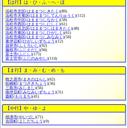
【は行】は・ひ・ふ・へ・ほ
浜松市北区
(はままつしきたく)
(89)
浜松市天竜区
(はままつしてんりゅうく)
(112)
浜松市中区
(はままつしなかく)
(58)
浜松市西区
(はままつしにしく)
(61)
浜松市浜北区
(はままつしはまきたく)
(48)
浜松市東区
(はままつしひがしく)
(61)
浜松市南区
(はままつしみなみく)
(58)
東伊豆町
(ひがしいずちょう)
(12)
袋井市
(ふくろいし)
(92)
藤枝市
(ふじえだし)
(94)
富士市
(ふじし)
(175)
富士宮市
(ふじのみやし)
(114)
【ま行】ま・み・む・め・も
牧之原市
(まきのはらし)
(62)
松崎町
(まつざきちょう)
(36)
三島市
(みしまし)
(56)
南伊豆町
(みなみいずちょう)
(31)
森町
(もりまち)
(41)
【や行】や・ゆ・よ
焼津市
(やいづし)
(71)
吉田町
(よしだちょう)
(9)