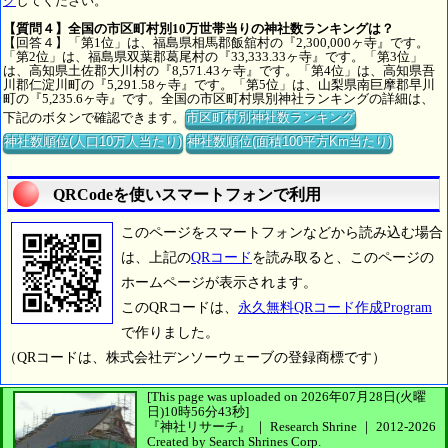
ク
してください。
【質問４】全国の市区町村別10万世帯当りの神社数ランキングは？
【回答４】「第1位」は、福島県相馬郡飯舘村の『2,300,000ヶ寺』です。
「第2位」は、福島県双葉郡葛尾村の『33,333.33ヶ寺』です。「第3位」
は、高知県土佐郡大川村の『8,571.43ヶ寺』です。「第4位」は、高知県吾
川郡仁淀川町の『5,291.58ヶ寺』です。「第5位」は、山梨県南巨摩郡早川
町の『5,235.6ヶ寺』です。全国の市区町村県別神社ランキングの詳細は、
下記のボタンで確認できます。
市区町村別神社数ランキング
神社数順位(人口10万人当たり)
神社数順位(面積100平方Km当たり)
QRCodeを使いスマートフォンで利用
このページをスマートフォンなどから読み込む場合
は、上記の
QRコード
を読み取ると、このページの
ホームページが表示されます。
このQRコードは、
永久無料QRコード作成Program
で作りました。
（QRコードは、株式会社デンソーウェーブの登録商標です）
[This page was uploaded on 2026年07月28日(火曜
日)10時56分43秒]
『神社リサーチ』 ｜ Research Shrine
｜
2012-2026
Created by
Search Shrines Corp.