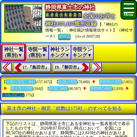
静岡県富士市の神社
全国のお寺と
神社157,167箇所収録
【『神社の
情報一覧』：神社統計情報発信サイト】《神社サ
ーチ》
ホーム
[As of 26/07/28]
神社一覧
寺院一覧
神社ラン
寺院ラン
(県別)▼
(県別)▼
キング▼
キング▼
17.『島田市』
19.『磐田市』
【
全国の寺院と神社
(157,167)】 【
全国の寺院
(76,660)
静岡県の寺院
(2,602)
富士市の寺院
(104)】 【
全国の神社
(80,507)
静岡県の神社
(2,819)
富士市の神社
(175)】
富士市の神社・御宮「総数は175社」のすべてを知る
下記のリストは、静岡県富士市にある全神社を一覧表形式で表示
したものです。「2026年07月05日」時点において、全国には
80,507社の神社があります。静岡県には2,819社の神社がありま