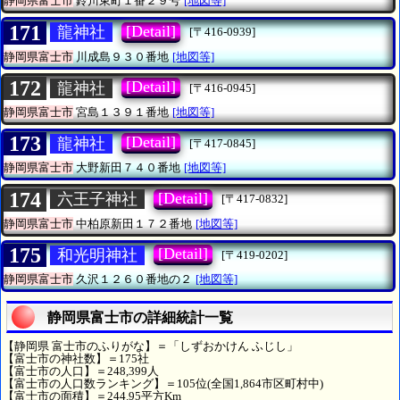
静岡県富士市
鈴川東町１番２９号
[地図等]
171
[Detail]
龍神社
[〒416-0939]
静岡県富士市
川成島９３０番地
[地図等]
172
[Detail]
龍神社
[〒416-0945]
静岡県富士市
宮島１３９１番地
[地図等]
173
[Detail]
龍神社
[〒417-0845]
静岡県富士市
大野新田７４０番地
[地図等]
174
[Detail]
六王子神社
[〒417-0832]
静岡県富士市
中柏原新田１７２番地
[地図等]
175
[Detail]
和光明神社
[〒419-0202]
静岡県富士市
久沢１２６０番地の２
[地図等]
静岡県富士市の詳細統計一覧
【静岡県 富士市のふりがな】＝「しずおかけん ふじし」
【富士市の神社数】＝175社
【富士市の人口】＝248,399人
【富士市の人口数ランキング】＝105位(全国1,864市区町村中)
【富士市の面積】＝244.95平方Km