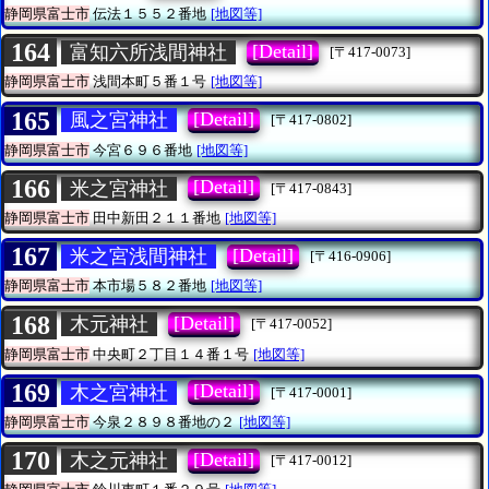
静岡県富士市
伝法１５５２番地
[地図等]
164
[Detail]
富知六所浅間神社
[〒417-0073]
静岡県富士市
浅間本町５番１号
[地図等]
165
[Detail]
風之宮神社
[〒417-0802]
静岡県富士市
今宮６９６番地
[地図等]
166
[Detail]
米之宮神社
[〒417-0843]
静岡県富士市
田中新田２１１番地
[地図等]
167
[Detail]
米之宮浅間神社
[〒416-0906]
静岡県富士市
本市場５８２番地
[地図等]
168
[Detail]
木元神社
[〒417-0052]
静岡県富士市
中央町２丁目１４番１号
[地図等]
169
[Detail]
木之宮神社
[〒417-0001]
静岡県富士市
今泉２８９８番地の２
[地図等]
170
[Detail]
木之元神社
[〒417-0012]