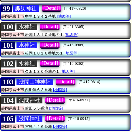
99
[Detail]
諏訪神社
[〒417-0826]
静岡県富士市
中里１３４２番地
[地図等]
100
[Detail]
水神社
[〒421-3305]
静岡県富士市
岩淵１３１０番地の１
[地図等]
101
[Detail]
水神社
[〒416-0909]
静岡県富士市
松岡１８１６番地の１
[地図等]
102
[Detail]
水神社
[〒419-0202]
静岡県富士市
久沢１３０番地の１
[地図等]
103
[Detail]
浅間山神神社
[〒417-0814]
静岡県富士市
西船津６３番地
[地図等]
104
[Detail]
浅間神社
[〒416-0937]
静岡県富士市
前田５５番地
[地図等]
105
[Detail]
浅間神社
[〒416-0945]
静岡県富士市
宮島４４６番地
[地図等]