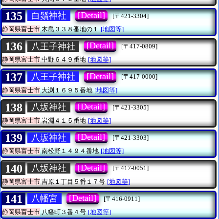
135
[Detail]
白鬚神社
[〒421-3304]
静岡県富士市
木島３３８番地の１
[地図等]
136
[Detail]
八王子神社
[〒417-0809]
静岡県富士市
中野６４９番地
[地図等]
137
[Detail]
八王子神社
[〒417-0000]
静岡県富士市
大渕１６９５番地
[地図等]
138
[Detail]
八坂神社
[〒421-3305]
静岡県富士市
岩淵４１５番地
[地図等]
139
[Detail]
八坂神社
[〒421-3303]
静岡県富士市
南松野１４９４番地
[地図等]
140
[Detail]
八坂神社
[〒417-0051]
静岡県富士市
吉原１丁目５番１７号
[地図等]
141
[Detail]
八幡宮
[〒416-0911]
静岡県富士市
八幡町３番４号
[地図等]