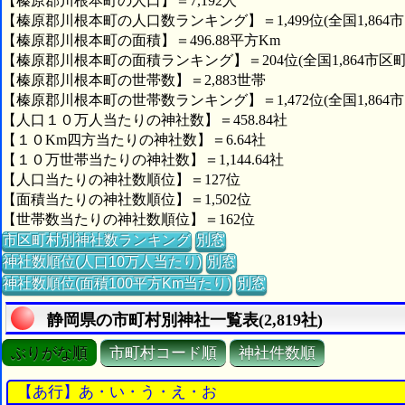
【榛原郡川根本町の人口】＝7,192人
【榛原郡川根本町の人口数ランキング】＝1,499位(全国1,864
【榛原郡川根本町の面積】＝496.88平方Km
【榛原郡川根本町の面積ランキング】＝204位(全国1,864市区町
【榛原郡川根本町の世帯数】＝2,883世帯
【榛原郡川根本町の世帯数ランキング】＝1,472位(全国1,864
【人口１０万人当たりの神社数】＝458.84社
【１０Km四方当たりの神社数】＝6.64社
【１０万世帯当たりの神社数】＝1,144.64社
【人口当たりの神社数順位】＝127位
【面積当たりの神社数順位】＝1,502位
【世帯数当たりの神社数順位】＝162位
市区町村別神社数ランキング
別窓
神社数順位(人口10万人当たり)
別窓
神社数順位(面積100平方Km当たり)
別窓
静岡県の市町村別神社一覧表(2,819社)
ぶりがな順
市町村コード順
神社件数順
【あ行】あ・い・う・え・お