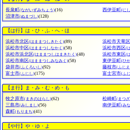
長泉町
(16)
西伊豆町
(ながいずみちょう)
(に
沼津市
(128)
(ぬまづし)
【は行】は・ひ・ふ・へ・ほ
浜松市北区
(89)
浜松市天竜
(はままつしきたく)
浜松市中区
(58)
浜松市西区
(はままつしなかく)
(
浜松市浜北区
(48)
浜松市東区
(はままつしはまきたく)
(
浜松市南区
(58)
東伊豆町
(はままつしみなみく)
(ひ
袋井市
(92)
藤枝市
(ふくろいし)
(ふじえ
富士市
(175)
富士宮市
(ふじし)
(ふ
【ま行】ま・み・む・め・も
牧之原市
(62)
松崎町
(まきのはらし)
(まつ
三島市
(56)
南伊豆町
(みしまし)
(み
森町
(41)
(もりまち)
【や行】や・ゆ・よ