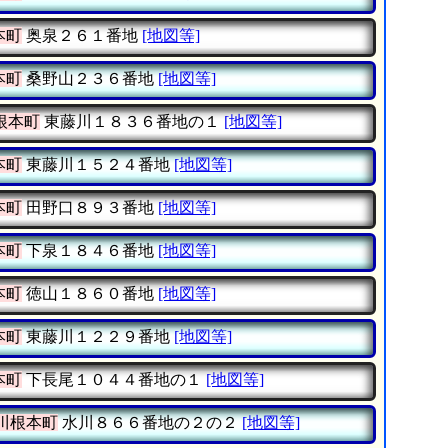
本町
奥泉２６１番地
[地図等]
本町
桑野山２３６番地
[地図等]
根本町
東藤川１８３６番地の１
[地図等]
本町
東藤川１５２４番地
[地図等]
本町
田野口８９３番地
[地図等]
本町
下泉１８４６番地
[地図等]
本町
徳山１８６０番地
[地図等]
本町
東藤川１２２９番地
[地図等]
本町
下長尾１０４４番地の１
[地図等]
川根本町
水川８６６番地の２の２
[地図等]