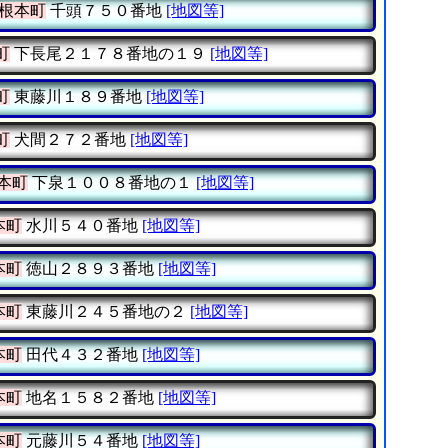
根本町
千頭７５０番地
[地図等]
町
下長尾２１７８番地の１９
[地図等]
町
東藤川１８９番地
[地図等]
町
犬間２７２番地
[地図等]
本町
下泉１００８番地の１
[地図等]
本町
水川５４０番地
[地図等]
本町
徳山２８９３番地
[地図等]
本町
東藤川２４５番地の２
[地図等]
本町
田代４３２番地
[地図等]
本町
地名１５８２番地
[地図等]
本町
元藤川５４番地
[地図等]