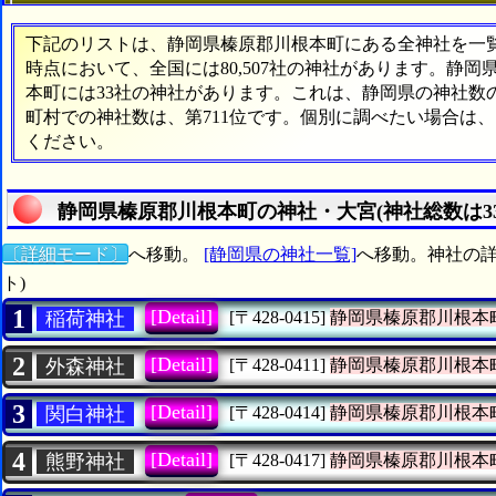
下記のリストは、静岡県榛原郡川根本町にある全神社を一覧表
時点において、全国には80,507社の神社があります。静岡
本町には33社の神社があります。これは、静岡県の神社数の
町村での神社数は、第711位です。個別に調べたい場合は
ください。
静岡県榛原郡川根本町の神社・大宮(神社総数は3
〔詳細モード〕
へ移動。
[静岡県の神社一覧]
へ移動。神社の詳
ト)
1
[Detail]
稲荷神社
[〒428-0415]
静岡県榛原郡川根本
2
[Detail]
外森神社
[〒428-0411]
静岡県榛原郡川根本
3
[Detail]
関白神社
[〒428-0414]
静岡県榛原郡川根本
4
[Detail]
熊野神社
[〒428-0417]
静岡県榛原郡川根本