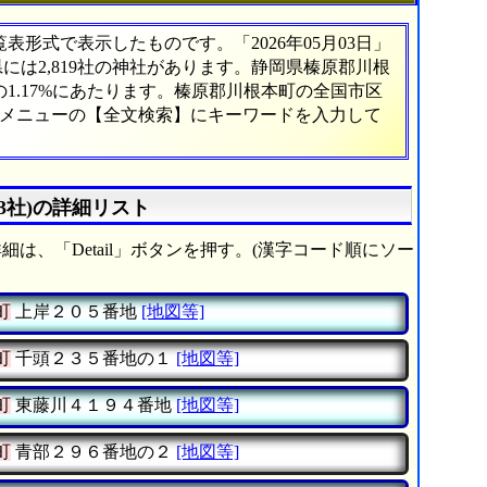
形式で表示したものです。「2026年05月03日」
県には2,819社の神社があります。静岡県榛原郡川根
1.17%にあたります。榛原郡川根本町の全国市区
、メニューの【全文検索】にキーワードを入力して
3社)の詳細リスト
細は、「Detail」ボタンを押す。(漢字コード順にソー
町
上岸２０５番地
[地図等]
町
千頭２３５番地の１
[地図等]
町
東藤川４１９４番地
[地図等]
町
青部２９６番地の２
[地図等]