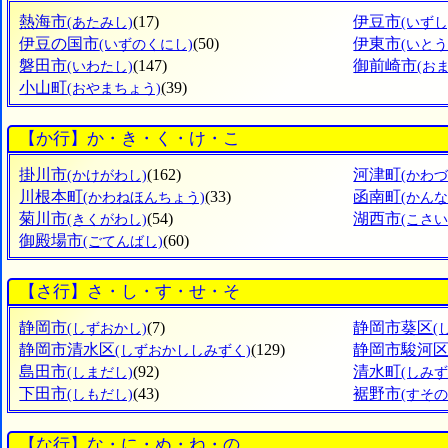
熱海市
(17)
伊豆市
(あたみし)
(いずし
伊豆の国市
(50)
伊東市
(いずのくにし)
(いとう
磐田市
(147)
御前崎市
(いわたし)
(お
小山町
(39)
(おやまちょう)
【か行】か・き・く・け・こ
掛川市
(162)
河津町
(かけがわし)
(かわ
川根本町
(33)
函南町
(かわねほんちょう)
(かん
菊川市
(54)
湖西市
(きくがわし)
(こさい
御殿場市
(60)
(ごてんばし)
【さ行】さ・し・す・せ・そ
静岡市
(7)
静岡市葵区
(しずおかし)
(
静岡市清水区
(129)
静岡市駿河
(しずおかししみずく)
島田市
(92)
清水町
(しまだし)
(しみ
下田市
(43)
裾野市
(しもだし)
(すその
【な行】な・に・ぬ・ね・の