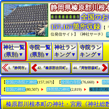
静岡県榛原郡川
全国のお
157,167箇所収録
【
位発信サイト】《神社サーチ》
神社一覧
寺院一覧
神社ラン
寺院ラン
(県別)▼
(県別)▼
キング▼
キング▼
1.『静岡市』
42.『榛原郡吉田町』
44.『周智郡森町』
【
全国の寺院と神社
(157,167)】 【
全国の寺院
(76,660)
静
【
全国の神社
(80,507)
静岡県の神社
(2,819)
榛原郡川根
榛原郡川根本町の神社・宮殿《神社総数