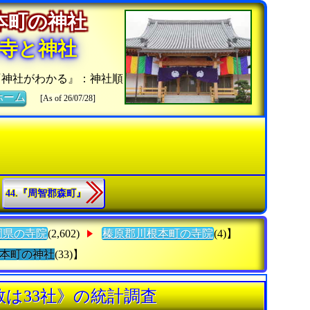
根本町の神社
寺と神社
『神社がわかる』：神社順
ホーム
[As of 26/07/28]
44.『周智郡森町』
岡県の寺院
(2,602)
榛原郡川根本町の寺院
(4)】
本町の神社
(33)】
は33社》の統計調査