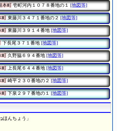
根本町
壱町河内１０７８番地の１
[地図等]
本町
東藤川３４７１番地の２
[地図等]
本町
東藤川３９１４番地
[地図等]
町
下長尾３７１番地
[地図等]
本町
久野脇６９４番地
[地図等]
本町
上長尾６４４番地
[地図等]
本町
崎平２３０番地の２
[地図等]
本町
下泉２９７番地の１
[地図等]
ねほんちょう」