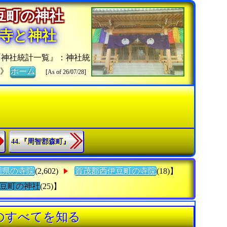
伊豆町の神社
寺と神社
『神社統計一覧』：神社統
チ》
ホーム
[As of 26/07/28]
44.『周智郡森町』
岡県の寺院
(2,602)
賀茂郡西伊豆町の寺院
(18)】
豆町の神社
(25)】
のすべてを知る