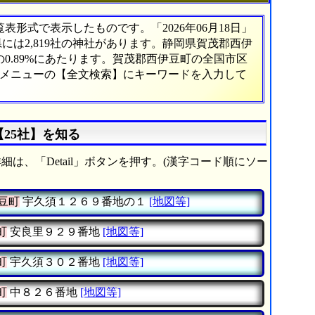
形式で表示したものです。「2026年06月18日」
県には2,819社の神社があります。静岡県賀茂郡西伊
0.89%にあたります。賀茂郡西伊豆町の全国市区
、メニューの【全文検索】にキーワードを入力して
【25社】を知る
細は、「Detail」ボタンを押す。(漢字コード順にソー
豆町
宇久須１２６９番地の１
[地図等]
町
安良里９２９番地
[地図等]
町
宇久須３０２番地
[地図等]
町
中８２６番地
[地図等]