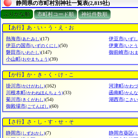
静岡県の市町村別神社一覧表(2,819社)
ぶりがな順
市町村コード順
神社件数順
【あ行】あ・い・う・え・お
熱海市
(17)
伊豆市
(あたみし)
(いずし
伊豆の国市
(50)
伊東市
(いずのくにし)
(いとう
磐田市
(147)
御前崎市
(いわたし)
(お
小山町
(39)
(おやまちょう)
【か行】か・き・く・け・こ
掛川市
(162)
河津町
(かけがわし)
(かわ
川根本町
(33)
函南町
(かわねほんちょう)
(かん
菊川市
(54)
湖西市
(きくがわし)
(こさい
御殿場市
(60)
(ごてんばし)
【さ行】さ・し・す・せ・そ
静岡市
(7)
静岡市葵区
(しずおかし)
(