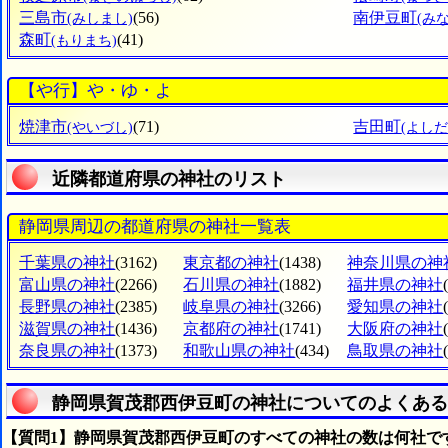
三島市
(56)
南伊豆町
(みしまし)
(み
森町
(41)
(もりまち)
【や行】や・ゆ・よ
焼津市
(71)
吉田町
(やいづし)
(よし
近隣都道府県の神社のリスト
静岡県周辺の都道府県の神社一覧表
千葉県の神社
(3162)
東京都の神社
(1438)
神奈川県の神
富山県の神社
(2266)
石川県の神社
(1882)
福井県の神社
長野県の神社
(2385)
岐阜県の神社
(3266)
愛知県の神社
滋賀県の神社
(1436)
京都府の神社
(1741)
大阪府の神社
奈良県の神社
(1373)
和歌山県の神社
(434)
鳥取県の神社
静岡県賀茂郡西伊豆町の神社についてのよくある
【質問1】静岡県賀茂郡西伊豆町のすべての神社の数は何社で