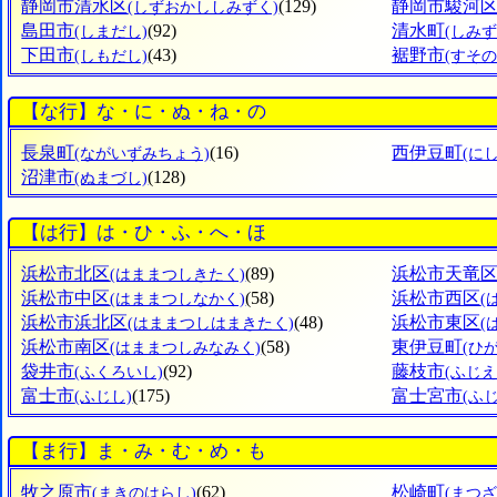
静岡市清水区
(129)
静岡市駿河
(しずおかししみずく)
島田市
(92)
清水町
(しまだし)
(しみ
下田市
(43)
裾野市
(しもだし)
(すその
【な行】な・に・ぬ・ね・の
長泉町
(16)
西伊豆町
(ながいずみちょう)
(に
沼津市
(128)
(ぬまづし)
【は行】は・ひ・ふ・へ・ほ
浜松市北区
(89)
浜松市天竜
(はままつしきたく)
浜松市中区
(58)
浜松市西区
(はままつしなかく)
(
浜松市浜北区
(48)
浜松市東区
(はままつしはまきたく)
(
浜松市南区
(58)
東伊豆町
(はままつしみなみく)
(ひ
袋井市
(92)
藤枝市
(ふくろいし)
(ふじえ
富士市
(175)
富士宮市
(ふじし)
(ふ
【ま行】ま・み・む・め・も
牧之原市
(62)
松崎町
(まきのはらし)
(まつ