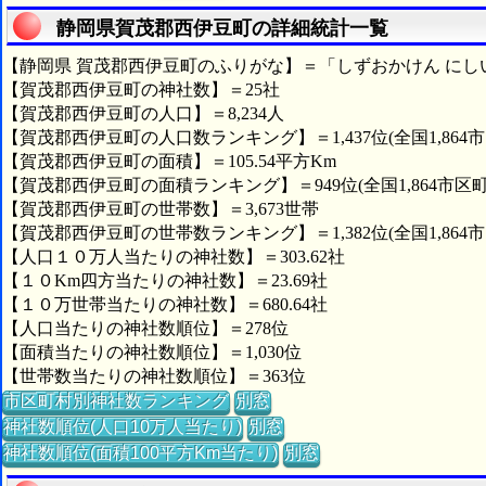
静岡県賀茂郡西伊豆町の詳細統計一覧
【静岡県 賀茂郡西伊豆町のふりがな】＝「しずおかけん にし
【賀茂郡西伊豆町の神社数】＝25社
【賀茂郡西伊豆町の人口】＝8,234人
【賀茂郡西伊豆町の人口数ランキング】＝1,437位(全国1,864
【賀茂郡西伊豆町の面積】＝105.54平方Km
【賀茂郡西伊豆町の面積ランキング】＝949位(全国1,864市区町
【賀茂郡西伊豆町の世帯数】＝3,673世帯
【賀茂郡西伊豆町の世帯数ランキング】＝1,382位(全国1,864
【人口１０万人当たりの神社数】＝303.62社
【１０Km四方当たりの神社数】＝23.69社
【１０万世帯当たりの神社数】＝680.64社
【人口当たりの神社数順位】＝278位
【面積当たりの神社数順位】＝1,030位
【世帯数当たりの神社数順位】＝363位
市区町村別神社数ランキング
別窓
神社数順位(人口10万人当たり)
別窓
神社数順位(面積100平方Km当たり)
別窓