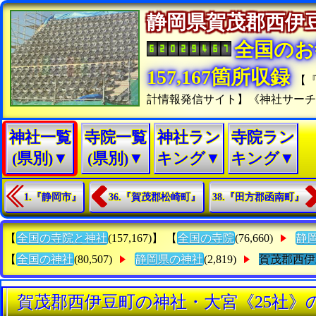
静岡県賀茂郡西
全国のお
157,167箇所収録
【
計情報発信サイト】《神社サー
神社一覧
寺院一覧
神社ラン
寺院ラン
(県別)▼
(県別)▼
キング▼
キング▼
1.『静岡市』
36.『賀茂郡松崎町』
38.『田方郡函南町』
【
全国の寺院と神社
(157,167)】 【
全国の寺院
(76,660)
静
【
全国の神社
(80,507)
静岡県の神社
(2,819)
賀茂郡西伊
賀茂郡西伊豆町の神社・大宮《25社》