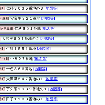
豆町
仁科３０３５番地の３
[地図等]
伊豆町
安良里３２１番地
[地図等]
西伊豆町
仁科６５１番地
[地図等]
町
大沢里６０１番地の２
[地図等]
豆町
仁科１５５１番地
[地図等]
伊豆町
中８２７番地
[地図等]
豆町
一色８６６番地
[地図等]
豆町
大沢里５４７番地の１
[地図等]
豆町
宇久須１９３９番地の１
[地図等]
豆町
田子１１０３番地の１
[地図等]