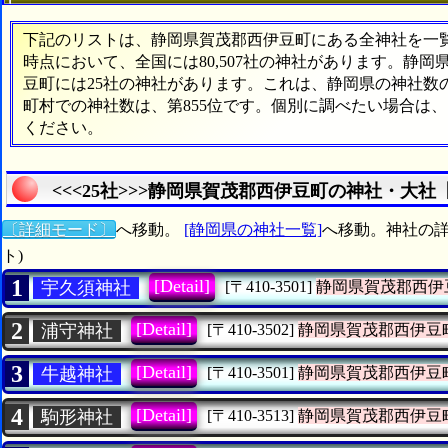
下記のリストは、静岡県賀茂郡西伊豆町にある全神社を一覧表
時点において、全国には80,507社の神社があります。静岡
豆町には25社の神社があります。これは、静岡県の神社数の
町村での神社数は、第855位です。個別に調べたい場合は
ください。
<<<25社>>>静岡県賀茂郡西伊豆町の神社・大社
〔詳細モード〕
へ移動。
[静岡県の神社一覧]
へ移動。神社の詳
ト)
1
[Detail]
宇久須神社
[〒410-3501]
静岡県賀茂郡西伊
2
[Detail]
浦守神社
[〒410-3502]
静岡県賀茂郡西伊豆
3
[Detail]
牛越神社
[〒410-3501]
静岡県賀茂郡西伊豆
4
[Detail]
駒形神社
[〒410-3513]
静岡県賀茂郡西伊豆