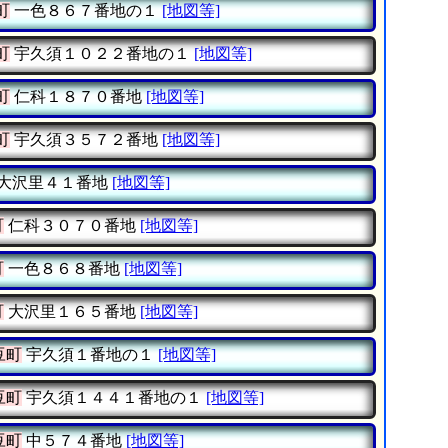
町
一色８６７番地の１
[地図等]
町
宇久須１０２２番地の１
[地図等]
町
仁科１８７０番地
[地図等]
町
宇久須３５７２番地
[地図等]
大沢里４１番地
[地図等]
町
仁科３０７０番地
[地図等]
町
一色８６８番地
[地図等]
町
大沢里１６５番地
[地図等]
豆町
宇久須１番地の１
[地図等]
豆町
宇久須１４４１番地の１
[地図等]
豆町
中５７４番地
[地図等]