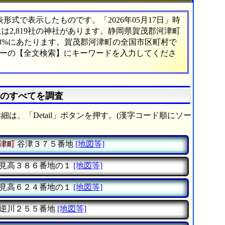
式で表示したものです。「2026年05月17日」時
には2,819社の神社があります。静岡県賀茂郡河津町
03%にあたります。賀茂郡河津町の全国市区町村で
ューの【全文検索】にキーワードを入力してくださ
」のすべてを調査
細は、「Detail」ボタンを押す。(漢字コード順にソー
津町
谷津３７５番地
[地図等]
見高３８６番地の１
[地図等]
見高６２４番地の１
[地図等]
逆川２５５番地
[地図等]