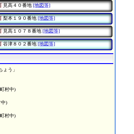
町
見高４０番地
[地図等]
町
梨本１９０番地
[地図等]
町
見高１０７８番地
[地図等]
町
谷津８０２番地
[地図等]
ちょう」
町村中)
中)
町村中)