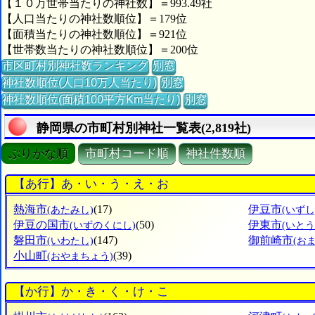
【１０万世帯当たりの神社数】＝993.49社
【人口当たりの神社数順位】＝179位
【面積当たりの神社数順位】＝921位
【世帯数当たりの神社数順位】＝200位
市区町村別神社数ランキング
別窓
神社数順位(人口10万人当たり)
別窓
神社数順位(面積100平方Km当たり)
別窓
静岡県の市町村別神社一覧表(2,819社)
ぶりがな順
市町村コード順
神社件数順
【あ行】あ・い・う・え・お
熱海市
(17)
伊豆市
(あたみし)
(いずし
伊豆の国市
(50)
伊東市
(いずのくにし)
(いとう
磐田市
(147)
御前崎市
(いわたし)
(お
小山町
(39)
(おやまちょう)
【か行】か・き・く・け・こ