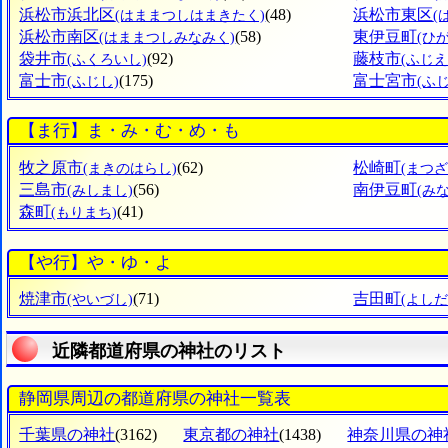
浜松市浜北区
(48)
浜松市東区
(はままつしはまきたく)
(
浜松市南区
(58)
東伊豆町
(はままつしみなみく)
(ひ
袋井市
(92)
藤枝市
(ふくろいし)
(ふじえ
富士市
(175)
富士宮市
(ふじし)
(ふ
【ま行】ま・み・む・め・も
牧之原市
(62)
松崎町
(まきのはらし)
(まつ
三島市
(56)
南伊豆町
(みしまし)
(み
森町
(41)
(もりまち)
【や行】や・ゆ・よ
焼津市
(71)
吉田町
(やいづし)
(よし
近隣都道府県の神社のリスト
静岡県周辺の都道府県の神社一覧表
千葉県の神社
(3162)
東京都の神社
(1438)
神奈川県の神