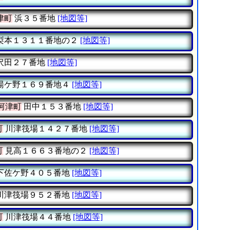
津町
浜３５番地
[地図等]
梨本１３１１番地の２
[地図等]
沢田２７番地
[地図等]
湯ケ野１６９番地４
[地図等]
河津町
田中１５３番地
[地図等]
町
川津筏場１４２７番地
[地図等]
町
見高１６６３番地の２
[地図等]
下佐ケ野４０５番地
[地図等]
川津筏場９５２番地
[地図等]
町
川津筏場４４番地
[地図等]