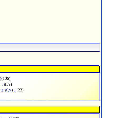
(106)
)
(39)
し)
(23)
まえざきし)