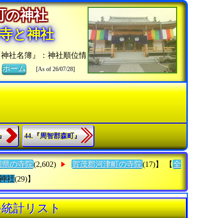
津町の神社
寺と神社
『神社名簿』：神社順位情
》
ホーム
[As of 26/07/28]
』
44.『周智郡森町』
岡県の寺院
(2,602)
賀茂郡河津町の寺院
(17)】 【
全
神社
(29)】
の統計リスト