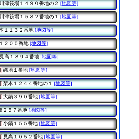
川津筏場１４９０番地の２
[地図等]
川津筏場１５８２番地の１
[地図等]
本１１３２番地
[地図等]
１２０５番地
[地図等]
見高１８９４番地
[地図等]
町
縄地１番地
[地図等]
町
梨本１２４４番地の１
[地図等]
町
大鍋３９０番地
[地図等]
峰２５７番地
[地図等]
町
小鍋１５５番地
[地図等]
町
見高１０５２番地
[地図等]