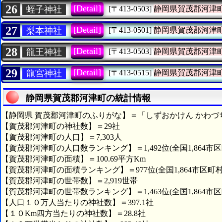
26
[Detail]
蛭子神社
[〒413-0503]
静岡県賀茂郡河津
27
[Detail]
梨本神社
[〒413-0501]
静岡県賀茂郡河津
28
[Detail]
龍王神社
[〒413-0503]
静岡県賀茂郡河津
29
[Detail]
龍宮神社
[〒413-0515]
静岡県賀茂郡河津
静岡県賀茂郡河津町の統計情報
【静岡県 賀茂郡河津町のふりがな】＝「しずおかけん かわづ
【賀茂郡河津町の神社数】＝29社
【賀茂郡河津町の人口】＝7,303人
【賀茂郡河津町の人口数ランキング】＝1,492位(全国1,864市区
【賀茂郡河津町の面積】＝100.69平方Km
【賀茂郡河津町の面積ランキング】＝977位(全国1,864市区町村
【賀茂郡河津町の世帯数】＝2,919世帯
【賀茂郡河津町の世帯数ランキング】＝1,463位(全国1,864市区
【人口１０万人当たりの神社数】＝397.1社
【１０Km四方当たりの神社数】＝28.8社