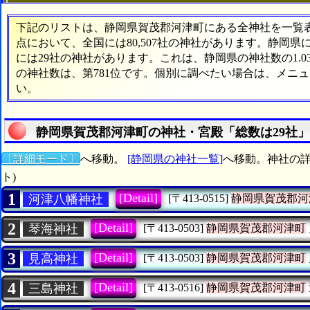
下記のリストは、静岡県賀茂郡河津町にある全神社を一覧表形
点において、全国には80,507社の神社があります。静岡県
には29社の神社があります。これは、静岡県の神社数の1.
の神社数は、第781位です。個別に調べたい場合は、メニ
い。
静岡県賀茂郡河津町の神社・宮殿「総数は29社
〔詳細モード〕
へ移動。
[静岡県の神社一覧]
へ移動。神社の詳
ト)
1
[Detail]
河津八幡神社
[〒413-0515]
静岡県賀茂郡河
2
[Detail]
琴海神社
[〒413-0503]
静岡県賀茂郡河津町
3
[Detail]
見高神社
[〒413-0503]
静岡県賀茂郡河津町
4
[Detail]
三島神社
[〒413-0516]
静岡県賀茂郡河津町