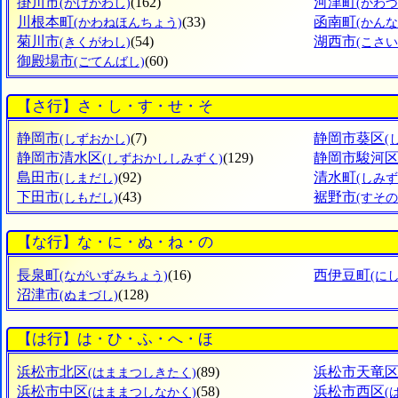
掛川市
(162)
河津町
(かけがわし)
(かわ
川根本町
(33)
函南町
(かわねほんちょう)
(かん
菊川市
(54)
湖西市
(きくがわし)
(こさい
御殿場市
(60)
(ごてんばし)
【さ行】さ・し・す・せ・そ
静岡市
(7)
静岡市葵区
(しずおかし)
(
静岡市清水区
(129)
静岡市駿河
(しずおかししみずく)
島田市
(92)
清水町
(しまだし)
(しみ
下田市
(43)
裾野市
(しもだし)
(すその
【な行】な・に・ぬ・ね・の
長泉町
(16)
西伊豆町
(ながいずみちょう)
(に
沼津市
(128)
(ぬまづし)
【は行】は・ひ・ふ・へ・ほ
浜松市北区
(89)
浜松市天竜
(はままつしきたく)
浜松市中区
(58)
浜松市西区
(はままつしなかく)
(