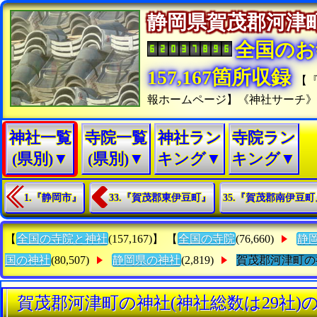
静岡県賀茂郡河
全国のお
157,167箇所収録
【
報ホームページ】《神社サーチ
神社一覧
寺院一覧
神社ラン
寺院ラン
(県別)▼
(県別)▼
キング▼
キング▼
1.『静岡市』
33.『賀茂郡東伊豆町』
35.『賀茂郡南伊豆町
【
全国の寺院と神社
(157,167)】 【
全国の寺院
(76,660)
静
国の神社
(80,507)
静岡県の神社
(2,819)
賀茂郡河津町の
賀茂郡河津町の神社(神社総数は29社)