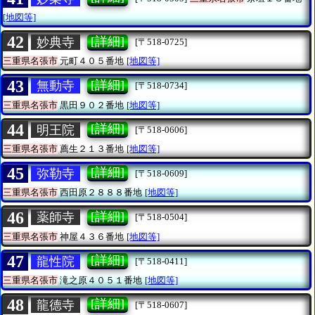
[地図等]
42
[詳細]
妙典寺
[〒518-0725]
三重県名張市
元町４０５番地
[地図等]
43
[詳細]
無動寺
[〒518-0734]
三重県名張市
黒田９０２番地
[地図等]
44
[詳細]
明王院
[〒518-0606]
三重県名張市
薦生２１３番地
[地図等]
45
[詳細]
弥勒寺
[〒518-0609]
三重県名張市
西田原２８８８番地
[地図等]
46
[詳細]
薬師寺
[〒518-0504]
三重県名張市
神屋４３６番地
[地図等]
47
[詳細]
龍性院
[〒518-0411]
三重県名張市
滝之原４０５１番地
[地図等]
48
[詳細]
龍德寺
[〒518-0607]