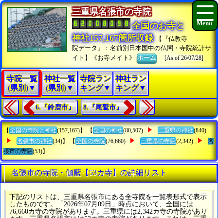
三重県名張市の寺院
全国のお寺と
神社157,167箇所収録
【『仏教寺
院データ』：名前別日本国中の仏閣・寺院統計サ
イト】《お寺メイト》
ホーム
[As of 26/07/28]
寺院一覧
神社一覧
寺院ラン
神社ラン
(県別)▼
(県別)▼
キング▼
キング▼
6.『鈴鹿市』
8.『尾鷲市』
【
全国の寺院と神社
(157,167)】 【
全国の神社
(80,507)
三重県の神社
(840)
名張市の神社
(34)】 【
全国の寺院
(76,660)
三重県の寺院
(2,342)
名
張市の寺院
(53)】
名張市の寺院・伽藍【53カ寺】の詳細リスト
下記のリストは、三重県名張市にある全寺院を一覧表形式で表示
したものです。「2026年07月09日」時点において、全国には
76,660カ寺の寺院があります。三重県には2,342カ寺の寺院があり