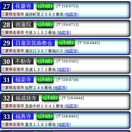
27
[詳細]
長慶寺
[〒518-0753]
三重県名張市
蔵持町里２５６５番地
[地図等]
28
[詳細]
徳蓮院
[〒518-0713]
三重県名張市
平尾３１５２番地
[地図等]
29
[詳細]
日蓮宗箕曲教会
[〒518-0445]
三重県名張市
瀬古口３０７番地の２
[地図等]
30
[詳細]
不動寺
[〒518-0501]
三重県名張市
長瀬１３７２番地
[地図等]
31
[詳細]
福楽寺
[〒518-0738]
三重県名張市
短野２４６番地
[地図等]
32
[詳細]
福成就寺
[〒518-0444]
三重県名張市
箕曲中村１０４１番地
[地図等]
33
[詳細]
福典寺
[〒518-0441]
三重県名張市
夏見１１６３番地
[地図等]