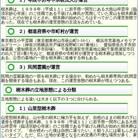
１）寺院やお寺や宗教法人が運営
樹木葬は、１９９９年（平成１１）に岩手県一関市にある大慈山祥雲寺（臨
済宗妙心寺派）のご住職である千坂げん峰氏が荒廃していた里山を樹木葬墓
地にしたのが始まりとされ、樹木葬の始めのころはすべてがこの運営形態で
あった。現在でも樹木葬の運営形態の主流を占めている。
２）都道府県や市町村が運営
東京都立小平霊園（東京都東村山市萩山町1-16-1）、横浜市営墓地メモリア
ルグリーン（神奈川県横浜市戸塚区俣野町1367番地1）、愛知県長久手市卯
塚墓園（愛知県長久手市卯塚）、千葉県浦安市営墓地公園(千葉県浦安市日
の出八丁目1番1号)など、都道府県や市町村が運営する樹木葬は増加しつつ
ある。公営の墓地の一部を樹木葬に改修する例もある。
３）民間霊園が運営
民間の霊園墓地の一部を樹木葬にする場合や、初めから樹木葬専用の民間霊
園を開発する場合もある。現在、この運営形態の樹木葬が増えつつある。
樹木葬の立地形態による分類
立地形態による違いは大きく以下の３つに分けられる。
１）山里型樹木葬
山里型樹木葬は、山や里の樹木に極力手を加えず、自然のままの樹木の下に
遺骨を埋葬する樹木葬。１９９９年（平成１１）に岩手県一関市にある大慈
山祥雲寺（臨済宗妙心寺派）のご住職である千坂げん峰氏が始めた樹木葬は
このタイプ。「命が終わった後は自然に還りたい」と願う人には最もふさわ
しいタイプ。ただ、広い土地が必要となるため交通の不便な場所が多く、家