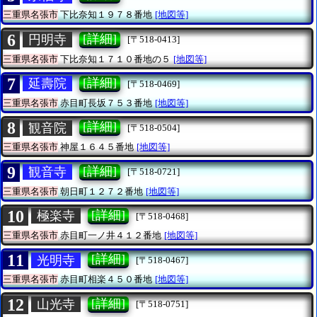
三重県名張市
下比奈知１９７８番地
[地図等]
6
[詳細]
円明寺
[〒518-0413]
三重県名張市
下比奈知１７１０番地の５
[地図等]
7
[詳細]
延壽院
[〒518-0469]
三重県名張市
赤目町長坂７５３番地
[地図等]
8
[詳細]
観音院
[〒518-0504]
三重県名張市
神屋１６４５番地
[地図等]
9
[詳細]
観音寺
[〒518-0721]
三重県名張市
朝日町１２７２番地
[地図等]
10
[詳細]
極楽寺
[〒518-0468]
三重県名張市
赤目町一ノ井４１２番地
[地図等]
11
[詳細]
光明寺
[〒518-0467]
三重県名張市
赤目町相楽４５０番地
[地図等]
12
[詳細]
山光寺
[〒518-0751]