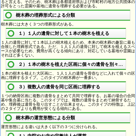
ると言える。そのため、樹木葬は各都道府県および市町村の地方公共団体の
許可をとった霊園や墓地に遺骨を埋葬する必要がある。
樹木葬の埋葬形式による分類
樹木葬には大きく３つの埋葬形式がある。
１）１人の遺骨に対して１本の樹木を植える
１人の遺骨に対して１本以上の樹木植えるため、本来の樹木葬の趣旨に最も
合致した埋葬形式である。ただ、１人１人の遺骨に対して樹木を植えるスペ
ースが必要なため、費用が高くなる傾向にあり、対応している墓地や霊園は
それほど多くない。
２）１本の樹木を植えた区画に個々の遺骨を別々に埋葬
１本の樹木を植えた大区画に、１人１人の遺骨を骨壺などに入れて個々の区
画に埋葬するタイプ。このタイプの樹木葬が一番多い。
３）複数人の遺骨を同じ区画に埋葬する
１つの納骨区画に複数の遺骨をまとめて共同で埋葬する。お墓の場合の合同
墓や集合墓に当たる。このタイプでは、複数の遺骨をまとめて納骨するた
め、埋葬後は遺骨を取り出すことが出来ません。このタイプの特徴は、上記
の２タイプよりも費用が安くなる傾向にある。
樹木葬の運営形態による分類
運営形態による違いは大きく以下の３つに分けられる。