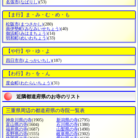
名張市
(なばりし)
(53)
【ま行】ま・み・む・め・も
松阪市
(まつさかし)
(280)
南伊勢町
(みなみいせちょう)
(40)
御浜町
(みはまちょう)
(14)
明和町
(めいわちょう)
(33)
【や行】や・ゆ・よ
四日市市
(よっかいちし)
(187)
【わ行】わ・を・ん
度会町
(わたらいちょう)
(31)
近隣都道府県のお寺のリスト
三重県周辺の都道府県の寺院一覧表
神奈川県の寺
(1905)
新潟県の寺
(2795)
富山県の寺
(1604)
石川県の寺
(1380)
福井県の寺
(1687)
山梨県の寺
(1490)
長野県の寺
(1555)
岐阜県の寺
(2302)