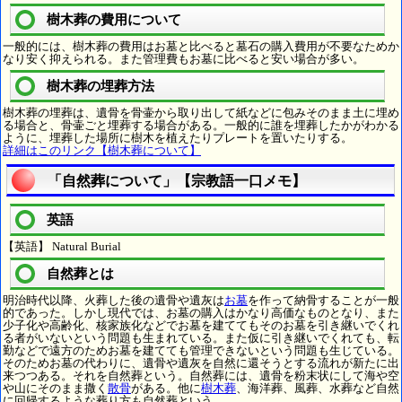
樹木葬の費用について
一般的には、樹木葬の費用はお墓と比べると墓石の購入費用が不要なためか
なり安く抑えられる。また管理費もお墓に比べると安い場合が多い。
樹木葬の埋葬方法
樹木葬の埋葬は、遺骨を骨壷から取り出して紙などに包みそのまま土に埋め
る場合と、骨壷ごと埋葬する場合がある。一般的に誰を埋葬したかがわかる
ように、埋葬した場所に樹木を植えたりプレートを置いたりする。
詳細はこのリンク【樹木葬について】
「自然葬について」【宗教語一口メモ】
英語
【英語】 Natural Burial
自然葬とは
明治時代以降、火葬した後の遺骨や遺灰は
お墓
を作って納骨することが一般
的であった。しかし現代では、お墓の購入はかなり高価なものとなり、また
少子化や高齢化、核家族化などでお墓を建ててもそのお墓を引き継いでくれ
る者がいないという問題も生まれている。また仮に引き継いでくれても、転
勤などで遠方のためお墓を建てても管理できないという問題も生じている。
そのためお墓の代わりに、遺骨や遺灰を自然に還そうとする流れが新たに出
来つつある。それを自然葬という。自然葬には、遺骨を粉末状にして海や空
や山にそのまま撒く
散骨
がある。他に
樹木葬
、海洋葬、風葬、水葬など自然
に回帰するような葬り方も自然葬という。