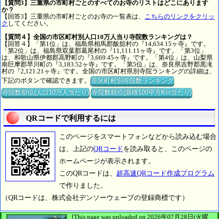
【質問3】三重県の市町村ごとのすべてのお寺のリストはどこにあります
か？
【回答3】三重県の市町村ごとのお寺の一覧表は、
こちらのリンクをクリッ
ク
してください。
【質問４】全国の市区町村別人口10万人当り寺院数ランキングは？
【回答４】「第1位」は、福島県相馬郡飯舘村の『14,634.15ヶ寺』です。
「第2位」は、福島県双葉郡葛尾村の『11,111.11ヶ寺』です。「第3位」
は、和歌山県伊都郡高野町の『3,669.45ヶ寺』です。「第4位」は、山梨県
南巨摩郡早川町の『3,183.52ヶ寺』です。「第5位」は、奈良県吉野郡黒滝
村の『2,121.21ヶ寺』です。全国の市区町村県別寺院ランキングの詳細は、
下記のボタンで確認できます。
市区町村別寺院数ランキング
寺院数順位(人口10万人当たり)
寺院数順位(面積100平方Km当たり)
QRコードで利用するには
このページをスマートフォンなどから読み込む場合
は、上記の
QRコード
を読み取ると、このページの
ホームページが表示されます。
このQRコードは、
超高速QRコード作成プログラム
で作りました。
（QRコードは、株式会社デンソーウェーブの登録商標です）
[This page was uploaded on 2026年07月28日(火曜