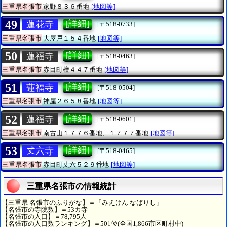
三重県名張市
家野８３６番地
[地図等]
49
[詳細]
蓮花寺
[〒518-0733]
三重県名張市
大屋戸１５４番地
[地図等]
50
[詳細]
蓮福寺
[〒518-0463]
三重県名張市
赤目町檀４４７番地
[地図等]
51
[詳細]
蓮福寺
[〒518-0504]
三重県名張市
神屋２６５８番地
[地図等]
52
[詳細]
蓮福寺
[〒518-0601]
三重県名張市
南古山１７７６番地、１７７７番地
[地図等]
53
[詳細]
𠀋六寺
[〒518-0465]
三重県名張市
赤目町丈六５２９番地
[地図等]
三重県名張市の情報統計
【三重県 名張市のふりがな】＝「みえけん なばりし」
【名張市の寺院数】＝53カ寺
【名張市の人口】＝78,795人
【名張市の人口数ランキング】＝501位(全国1,866市区町村中)