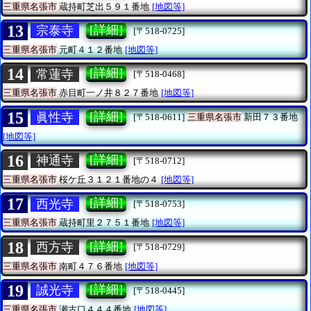
三重県名張市
蔵持町芝出５９１番地
[地図等]
13
[詳細]
宗泰寺
[〒518-0725]
三重県名張市
元町４１２番地
[地図等]
14
[詳細]
常蓮寺
[〒518-0468]
三重県名張市
赤目町一ノ井８２７番地
[地図等]
15
[詳細]
眞性寺
[〒518-0611]
三重県名張市
新田７３番地
[地図等]
16
[詳細]
神通寺
[〒518-0712]
三重県名張市
桜ケ丘３１２１番地の４
[地図等]
17
[詳細]
西光寺
[〒518-0753]
三重県名張市
蔵持町里２７５１番地
[地図等]
18
[詳細]
西方寺
[〒518-0729]
三重県名張市
南町４７６番地
[地図等]
19
[詳細]
誠光寺
[〒518-0445]
三重県名張市
瀬古口４４４番地
[地図等]