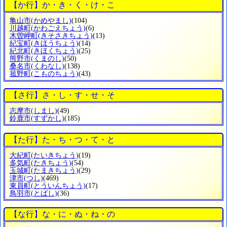
【か行】か・き・く・け・こ
亀山市
(かめやまし)
(104)
川越町
(かわごえちょう)
(6)
木曽岬町
(きそさきちょう)
(13)
紀宝町
(きほうちょう)
(14)
紀北町
(きほくちょう)
(25)
熊野市
(くまのし)
(50)
桑名市
(くわなし)
(138)
菰野町
(こものちょう)
(43)
【さ行】さ・し・す・せ・そ
志摩市
(しまし)
(49)
鈴鹿市
(すずかし)
(185)
【た行】た・ち・つ・て・と
大紀町
(たいきちょう)
(19)
多気町
(たきちょう)
(54)
玉城町
(たまきちょう)
(29)
津市
(つし)
(469)
東員町
(とういんちょう)
(17)
鳥羽市
(とばし)
(36)
【な行】な・に・ぬ・ね・の