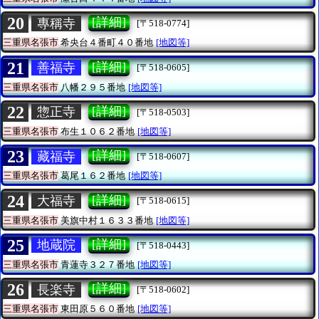
20
[詳細]
專稱寺
[〒518-0774]
三重県名張市
希央台４番町４０番地
[地図等]
21
[詳細]
善福寺
[〒518-0605]
三重県名張市
八幡２９５番地
[地図等]
22
[詳細]
惣正寺
[〒518-0503]
三重県名張市
布生１０６２番地
[地図等]
23
[詳細]
藏福寺
[〒518-0607]
三重県名張市
葛尾１６２番地
[地図等]
24
[詳細]
大福寺
[〒518-0615]
三重県名張市
美旗中村１６３３番地
[地図等]
25
[詳細]
地蔵院
[〒518-0443]
三重県名張市
青蓮寺３２７番地
[地図等]
26
[詳細]
長楽寺
[〒518-0602]
三重県名張市
東田原５６０番地
[地図等]