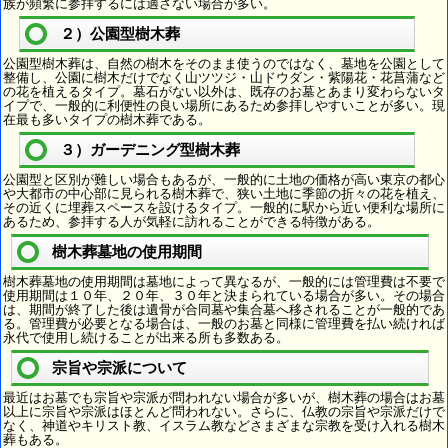
族が頻繁に参拝するには適さない場合が多い。
２）公園型樹木葬
公園型樹木葬は、自然の樹木をそのまま使うのではなく、墓地を公園として
整備し、公園に樹木だけでなく山ツツジ・山ドウダン・紫陽花・花菖蒲など
の花を植えるタイプ。墓石がない以外は、既存のお墓とあまり変わらないタ
イプで、一般的に利便性の良い場所にあるため参拝しやすいことが多い。現
在最も多いタイプの樹木葬である。
３）ガーデニング型樹木葬
公園型と区別が難しい場合もあるが、一般的に土地の価格が高い東京の都心
や大都市の中心部に見られる樹木葬で、狭い土地に季節の折々の花を植え、
その近くに埋葬スペースを設けるタイプ。一般的に駅から近い便利な場所に
あるため、参拝する人が気軽に訪れることができる特徴がある。
樹木葬墓地の使用期間
樹木葬墓地の使用期間は墓地によって異なるが、一般的には管理費は不要で
使用期間は１０年、２０年、３０年と決まられている場合が多い。その場合
は、期間が終了した後は遺骨が合同墓や集合墓へ移されることが一般的であ
る。管理費が必要となる場合は、一般のお墓と同様に管理費を払い続ければ
永代で使用し続けることが出来る所も多数ある。
宗旨や宗派について
最近はお墓でも宗旨や宗派が問われない場合が多いが、樹木葬の場合はお墓
以上に宗旨や宗派はほとんど問われない。さらに、仏教の宗旨や宗派だけで
なく、神道やキリスト教、イスラム教などさまざまな宗教を受け入れる樹木
葬もある。