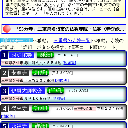
ます。三重県名張市には53カ寺の寺院があります。これは、三重
県の寺院数の2.26%にあたります。名張市の全国市区町村での寺
院数は、第454位です。個別に調べたい場合は、メニューの【全
文検索】にキーワードを入力してください。
「53カ寺」三重県名張市の仏教寺院・仏閣《寺院総数は
〔詳細モード〕
へ移動。
[三重県の寺院一覧]
へ移動。寺院の
詳細は、「詳細」ボタンを押す。(漢字コード順にソート)
1
[詳細]
阿弥陀寺
[〒518-0465]
三重県名張市
赤目町丈六４５５番地
[地図等]
2
[詳細]
安楽寺
[〒518-0739]
三重県名張市
下三谷２３７番地
[地図等]
3
[詳細]
伊賀大師教会
[〒518-0731]
三重県名張市
夏秋１０５番地
[地図等]
4
[詳細]
榮林寺
[〒518-0726]
三重県名張市
本町２０４番地
[地図等]
5
[詳細]
永福寺
[〒518-0413]