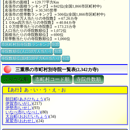
【名張市の面積】＝129.77平方Km
【名張市の面積ランキング】＝842位(全国1,866市区町村中)
【名張市の世帯数】＝30,595世帯
【名張市の世帯数ランキング】＝506位(全国1,866市区町村中)
【人口１０万人当たりの寺院数】＝67.26カ寺
【１０Km四方当たりの寺院数】＝40.84カ寺
【１０万世帯当たりの寺院数】＝173.23カ寺
【人口当たりの寺院数順位】＝1,072位
【面積当たりの寺院数順位】＝690位
【世帯数当たりの寺院数順位】＝1,066位
市区町村別寺院数ランキング
別窓
寺院数順位(人口10万人当たり)
別窓
寺院数順位(面積100平方Km当たり)
別窓
三重県の市町村別寺院一覧表(2,342カ寺)
ぶりがな順
市町村コード順
寺院件数順
【あ行】あ・い・う・え・お
朝日町
(あさひちょう)
(5)
伊賀市
(いがし)
(217)
伊勢市
(いせし)
(93)
いなべ市
(いなべし)
(80)
大台町
(おおだいちょう)
(34)
尾鷲市
(おわせし)
(24)