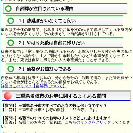
自然葬が注目されている理由
１）跡継ぎがいなくても良い
最近は少子化の影響で、お墓参りやお墓を次の代まで管理してくれる身内が
いない場合が多くなり、その必要がない自然葬が注目されている。
２）やはり死後は自然に帰りたい
従来の墓では「家」単位に埋葬されるため、お嫁入りした女性から夫の墓に
入りたくない場合や、１人で静かに永眠したいなどの希望が多くなってい
る。また、死後は自然に帰りたい人の希望満たすことができる。
３）価格がお値打ちである
自然葬の相場は従来のお墓の半分から数分の１程度で済み、また管理費がい
らない場合がほとんどであるため価格がお値打ちである。
詳細はこのリンク【自然葬について】
三重県名張市のお寺に関するよくある質問
【質問1】三重県名張市のすべてのお寺の数は何カ寺ですか？
【回答1】三重県名張市のお寺の数は、「53カ寺」です。
【質問2】名張市のすべてのお寺のリストはどこにありますか？
【回答2】名張市のお寺の一覧表は、
こちらのリンクをクリック
してくださ
い。