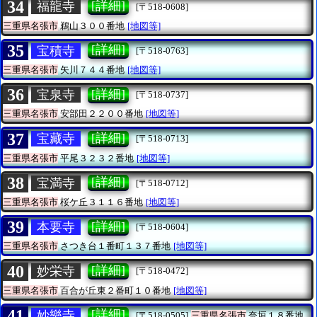
34
[詳細]
福龍寺
[〒518-0608]
三重県名張市
鵜山３００番地
[地図等]
35
[詳細]
宝積寺
[〒518-0763]
三重県名張市
矢川７４４番地
[地図等]
36
[詳細]
宝泉寺
[〒518-0737]
三重県名張市
安部田２２００番地
[地図等]
37
[詳細]
宝藏寺
[〒518-0713]
三重県名張市
平尾３２３２番地
[地図等]
38
[詳細]
宝満寺
[〒518-0712]
三重県名張市
桜ケ丘３１１６番地
[地図等]
39
[詳細]
本要寺
[〒518-0604]
三重県名張市
さつき台１番町１３７番地
[地図等]
40
[詳細]
妙栄寺
[〒518-0472]
三重県名張市
百合が丘東２番町１０番地
[地図等]
41
[詳細]
妙樂寺
[〒518-0505]
三重県名張市
奈垣１８番地