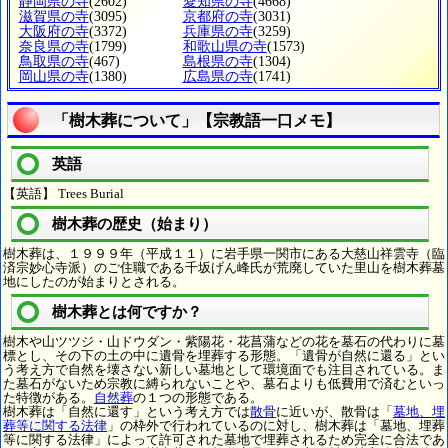
静岡県の寺
(2602)
愛知県の寺
(4668)
滋賀県の寺
(3095)
京都府の寺
(3031)
大阪府の寺
(3372)
兵庫県の寺
(3259)
奈良県の寺
(1799)
和歌山県の寺
(1573)
鳥取県の寺
(467)
島根県の寺
(1304)
岡山県の寺
(1380)
広島県の寺
(1741)
「樹木葬について」【宗教語一口メモ】
英語
【英語】 Trees Burial
樹木葬の歴史（始まり）
樹木葬は、１９９９年（平成１１）に岩手県一関市にある大慈山祥雲寺（臨
済宗妙心寺派）のご住職である千坂げん峰氏が荒廃していた里山を樹木葬墓
地にしたのが始まりとされる。
樹木葬とは何ですか？
樹木や山ツツジ・山ドウダン・紫陽花・花菖蒲などの花を墓石の代わりに墓
標とし、その下の土の中に遺骨を埋葬する形態。「遺骨が自然に還る」とい
う考え方で自然を壊さない新しい墓地として環境面でも注目されている。ま
た墓石がないため宗教に縛られないことや、墓石よりも低費用で済むといっ
た特徴がある。
自然葬
の１つの形態である。
樹木葬は「自然に還す」という考え方では
散骨
に近いが、散骨は「
墓地、埋
葬等に関する法律
」の枠外で行われているのに対し、樹木葬は「墓地、埋葬
等に関する法律」によって許可された墓地で埋葬されるため完全に合法であ