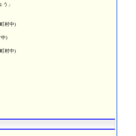
ょう」
町村中)
中)
町村中)