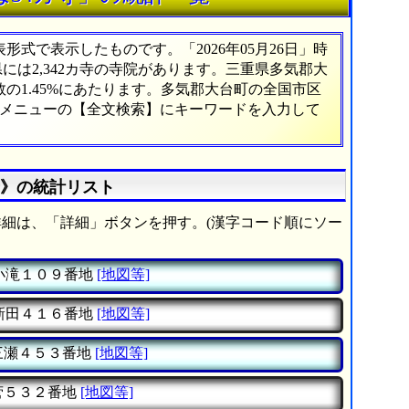
式で表示したものです。「2026年05月26日」時
県には2,342カ寺の寺院があります。三重県多気郡大
の1.45%にあたります。多気郡大台町の全国市区
、メニューの【全文検索】にキーワードを入力して
寺》の統計リスト
細は、「詳細」ボタンを押す。(漢字コード順にソー
小滝１０９番地
[地図等]
新田４１６番地
[地図等]
三瀬４５３番地
[地図等]
菅５３２番地
[地図等]