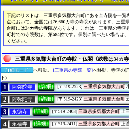
下記のリストは、三重県多気郡大台町にある全寺院を一覧表形
点において、全国には76,660カ寺の寺院があります。三重
台町には34カ寺の寺院があります。これは、三重県の寺院数
町村での寺院数は、第684位です。個別に調べたい場合は
ください。
三重県多気郡大台町の寺院・仏閣《総数は34カ
〔詳細モード〕
へ移動。
[三重県の寺院一覧]
へ移動。寺院の詳
ト)
1
[詳細]
阿弥陀寺
[〒519-2523]
三重県多気郡大台町
2
[詳細]
阿弥陀寺
[〒519-2423]
三重県多気郡大台町
3
[詳細]
永徳寺
[〒519-2403]
三重県多気郡大台町
上
4
[詳細]
永福寺
[〒519-2411]
三重県多気郡大台町
上