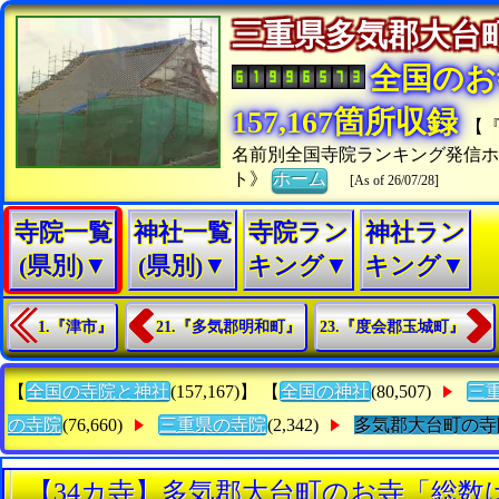
三重県多気郡大
全国のお
157,167箇所収録
【
名前別全国寺院ランキング発信
ト》
ホーム
[As of 26/07/28]
寺院一覧
神社一覧
寺院ラン
神社ラン
(県別)▼
(県別)▼
キング▼
キング▼
1.『津市』
21.『多気郡明和町』
23.『度会郡玉城町』
【
全国の寺院と神社
(157,167)】 【
全国の神社
(80,507)
三
の寺院
(76,660)
三重県の寺院
(2,342)
多気郡大台町の寺
【34カ寺】多気郡大台町のお寺「総数