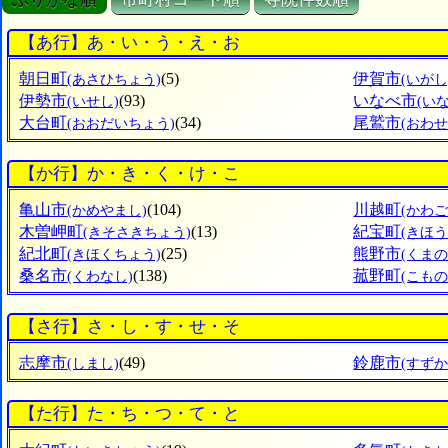
【あ行】あ・い・う・え・お
朝日町
(5)
伊賀市
(あさひちょう)
(いがし
伊勢市
(93)
いなべ市
(いせし)
(い
大台町
(34)
尾鷲市
(おおだいちょう)
(おわせ
【か行】か・き・く・け・こ
亀山市
(104)
川越町
(かめやまし)
(かわ
木曽岬町
(13)
紀宝町
(きそさきちょう)
(きほ
紀北町
(25)
熊野市
(きほくちょう)
(くまの
桑名市
(138)
菰野町
(くわなし)
(こも
【さ行】さ・し・す・せ・そ
志摩市
(49)
鈴鹿市
(しまし)
(すずか
【た行】た・ち・つ・て・と