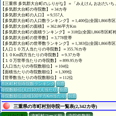
【三重県 多気郡大台町のふりがな】＝「みえけん おおだいち
【多気郡大台町の寺院数】＝34カ寺
【多気郡大台町の人口】＝9,557人
【多気郡大台町の人口数ランキング】＝1,400位(全国1,866市区
【多気郡大台町の面積】＝362.86平方Km
【多気郡大台町の面積ランキング】＝318位(全国1,866市区町村
【多気郡大台町の世帯数】＝3,778世帯
【多気郡大台町の世帯数ランキング】＝1,383位(全国1,866市区
【人口１０万人当たりの寺院数】＝355.76カ寺
【１０Km四方当たりの寺院数】＝9.37カ寺
【１０万世帯当たりの寺院数】＝899.95カ寺
【人口当たりの寺院数順位】＝104位
【面積当たりの寺院数順位】＝1,309位
【世帯数当たりの寺院数順位】＝112位
市区町村別寺院数ランキング
別窓
寺院数順位(人口10万人当たり)
別窓
寺院数順位(面積100平方Km当たり)
別窓
三重県の市町村別寺院一覧表(2,342カ寺)
ぶりがな順
市町村コード順
寺院件数順