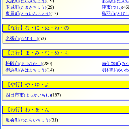
大紀町
(19)
多気町
(たいきちょう)
(たきち
玉城町
(29)
津市
(
(たまきちょう)
(つし)
東員町
(17)
鳥羽市
(とういんちょう)
(とばし
【な行】な・に・ぬ・ね・の
名張市
(53)
(なばりし)
【ま行】ま・み・む・め・も
松阪市
(280)
南伊勢町
(まつさかし)
(み
御浜町
(14)
明和町
(みはまちょう)
(めい
【や行】や・ゆ・よ
四日市市
(187)
(よっかいちし)
【わ行】わ・を・ん
度会町
(31)
(わたらいちょう)