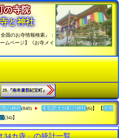
台町の寺院
寺と神社
『全国のお寺情報検索』：
ホームページ】《お寺メイ
29.『南牟婁郡紀宝町』
重県の神社
(840)
多気郡大台町の神社
(6)】 【
全国
院
(34)】
は34カ寺」の統計一覧