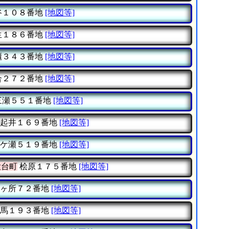
谷１０８番地
[地図等]
生１８６番地
[地図等]
櫃３４３番地
[地図等]
合２７２番地
[地図等]
三瀬５５１番地
[地図等]
起井１６９番地
[地図等]
ケ瀬５１９番地
[地図等]
大台町
桧原１７５番地
[地図等]
ヶ所７２番地
[地図等]
馬１９３番地
[地図等]