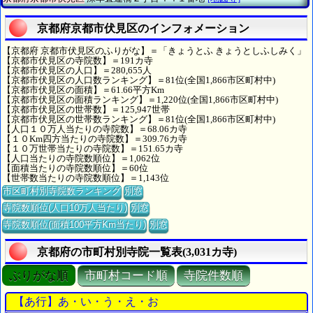
京都府京都市伏見区のインフォメーション
【京都府 京都市伏見区のふりがな】＝「きょうとふ きょうとしふしみく」
【京都市伏見区の寺院数】＝191カ寺
【京都市伏見区の人口】＝280,655人
【京都市伏見区の人口数ランキング】＝81位(全国1,866市区町村中)
【京都市伏見区の面積】＝61.66平方Km
【京都市伏見区の面積ランキング】＝1,220位(全国1,866市区町村中)
【京都市伏見区の世帯数】＝125,947世帯
【京都市伏見区の世帯数ランキング】＝81位(全国1,866市区町村中)
【人口１０万人当たりの寺院数】＝68.06カ寺
【１０Km四方当たりの寺院数】＝309.76カ寺
【１０万世帯当たりの寺院数】＝151.65カ寺
【人口当たりの寺院数順位】＝1,062位
【面積当たりの寺院数順位】＝60位
【世帯数当たりの寺院数順位】＝1,143位
市区町村別寺院数ランキング
別窓
寺院数順位(人口10万人当たり)
別窓
寺院数順位(面積100平方Km当たり)
別窓
京都府の市町村別寺院一覧表(3,031カ寺)
ぶりがな順
市町村コード順
寺院件数順
【あ行】あ・い・う・え・お