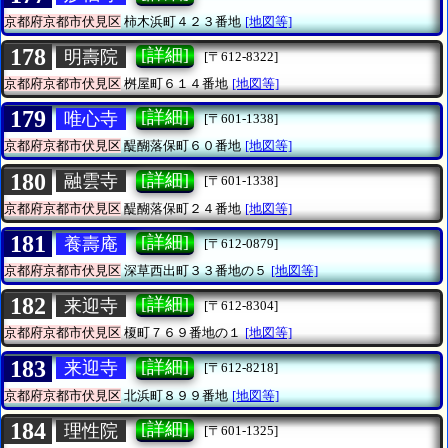
京都府京都市伏見区
柿木浜町４２３番地
[地図等]
178
[詳細]
明壽院
[〒612-8322]
京都府京都市伏見区
桝屋町６１４番地
[地図等]
179
[詳細]
唯心寺
[〒601-1338]
京都府京都市伏見区
醍醐落保町６０番地
[地図等]
180
[詳細]
融雲寺
[〒601-1338]
京都府京都市伏見区
醍醐落保町２４番地
[地図等]
181
[詳細]
養壽庵
[〒612-0879]
京都府京都市伏見区
深草西出町３３番地の５
[地図等]
182
[詳細]
来迎寺
[〒612-8304]
京都府京都市伏見区
榎町７６９番地の１
[地図等]
183
[詳細]
来迎寺
[〒612-8218]
京都府京都市伏見区
北浜町８９９番地
[地図等]
184
[詳細]
理性院
[〒601-1325]