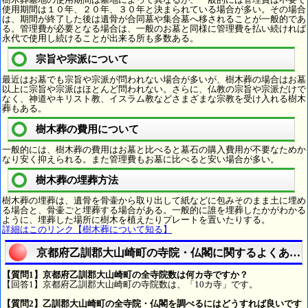
使用期間は１０年、２０年、３０年と決まられている場合が多い。その場合
は、期間が終了した後は遺骨が合同墓や集合墓へ移されることが一般的であ
る。管理費が必要となる場合は、一般のお墓と同様に管理費を払い続ければ
永代で使用し続けることが出来る所も多数ある。
宗旨や宗派について
最近はお墓でも宗旨や宗派が問われない場合が多いが、樹木葬の場合はお墓
以上に宗旨や宗派はほとんど問われない。さらに、仏教の宗旨や宗派だけで
なく、神道やキリスト教、イスラム教などさまざまな宗教を受け入れる樹木
葬もある。
樹木葬の費用について
一般的には、樹木葬の費用はお墓と比べると墓石の購入費用が不要なためか
なり安く抑えられる。また管理費もお墓に比べると安い場合が多い。
樹木葬の埋葬方法
樹木葬の埋葬は、遺骨を骨壷から取り出して紙などに包みそのまま土に埋め
る場合と、骨壷ごと埋葬する場合がある。一般的に誰を埋葬したかがわかる
ように、埋葬した場所に樹木を植えたりプレートを置いたりする。
詳細はこのリンク【樹木葬について知る】
京都府乙訓郡大山崎町の寺院・仏閣に関するよくある
【質問1】京都府乙訓郡大山崎町の全寺院数は何カ寺ですか？
【回答1】京都府乙訓郡大山崎町の寺院数は、「10カ寺」です。
【質問2】乙訓郡大山崎町の全寺院・仏閣を調べるにはどうすれば良いです