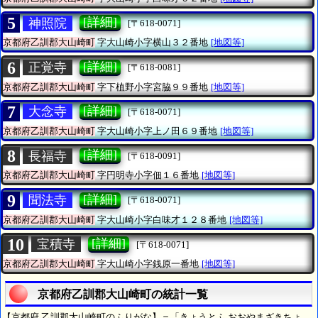
5
[詳細]
神照院
[〒618-0071]
京都府乙訓郡大山崎町
字大山崎小字横山３２番地
[地図等]
6
[詳細]
正覚寺
[〒618-0081]
京都府乙訓郡大山崎町
字下植野小字宮脇９９番地
[地図等]
7
[詳細]
大念寺
[〒618-0071]
京都府乙訓郡大山崎町
字大山崎小字上ノ田６９番地
[地図等]
8
[詳細]
長福寺
[〒618-0091]
京都府乙訓郡大山崎町
字円明寺小字佃１６番地
[地図等]
9
[詳細]
聞法寺
[〒618-0071]
京都府乙訓郡大山崎町
字大山崎小字白味才１２８番地
[地図等]
10
[詳細]
宝積寺
[〒618-0071]
京都府乙訓郡大山崎町
字大山崎小字銭原一番地
[地図等]
京都府乙訓郡大山崎町の統計一覧
【京都府 乙訓郡大山崎町のふりがな】＝「きょうとふ おおやまざきちょ