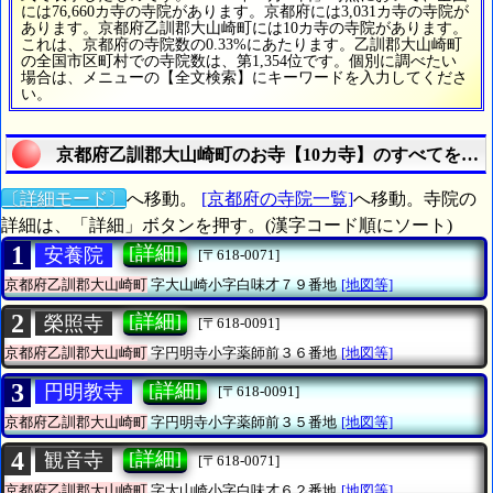
には76,660カ寺の寺院があります。京都府には3,031カ寺の寺院が
あります。京都府乙訓郡大山崎町には10カ寺の寺院があります。
これは、京都府の寺院数の0.33%にあたります。乙訓郡大山崎町
の全国市区町村での寺院数は、第1,354位です。個別に調べたい
場合は、メニューの【全文検索】にキーワードを入力してくださ
い。
京都府乙訓郡大山崎町のお寺【10カ寺】のすべてを知
〔詳細モード〕
へ移動。
[京都府の寺院一覧]
へ移動。寺院の
詳細は、「詳細」ボタンを押す。(漢字コード順にソート)
1
[詳細]
安養院
[〒618-0071]
京都府乙訓郡大山崎町
字大山崎小字白味才７９番地
[地図等]
2
[詳細]
榮照寺
[〒618-0091]
京都府乙訓郡大山崎町
字円明寺小字薬師前３６番地
[地図等]
3
[詳細]
円明教寺
[〒618-0091]
京都府乙訓郡大山崎町
字円明寺小字薬師前３５番地
[地図等]
4
[詳細]
観音寺
[〒618-0071]
京都府乙訓郡大山崎町
字大山崎小字白味才６２番地
[地図等]