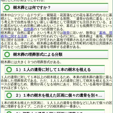
樹木葬とは何ですか？
樹木や山ツツジ・山ドウダン・紫陽花・花菖蒲などの花を墓石の代わりに墓
標とし、その下の土の中に遺骨を埋葬する形態。「遺骨が自然に還る」とい
う考え方で自然を壊さない新しい墓地として環境面でも注目されている。ま
た墓石がないため宗教に縛られないことや、墓石よりも低費用で済むといっ
た特徴がある。
自然葬
の１つの形態である。
樹木葬は「自然に還す」という考え方では
散骨
に近いが、散骨は「
墓地、埋
葬等に関する法律
」の枠外で行われているのに対し、樹木葬は「墓地、埋葬
等に関する法律」によって許可された墓地で埋葬されるため完全に合法であ
ると言える。そのため、樹木葬は各都道府県および市町村の地方公共団体の
許可をとった霊園や墓地に遺骨を埋葬する必要がある。
樹木葬の埋葬形式による分類
樹木葬には大きく３つの埋葬形式がある。
１）１人の遺骨に対して１本の樹木を植える
１人の遺骨に対して１本以上の樹木植えるため、本来の樹木葬の趣旨に最も
合致した埋葬形式である。ただ、１人１人の遺骨に対して樹木を植えるスペ
ースが必要なため、費用が高くなる傾向にあり、対応している墓地や霊園は
それほど多くない。
２）１本の樹木を植えた区画に個々の遺骨を別々に埋葬
１本の樹木を植えた大区画に、１人１人の遺骨を骨壺などに入れて個々の区
画に埋葬するタイプ。このタイプの樹木葬が一番多い。