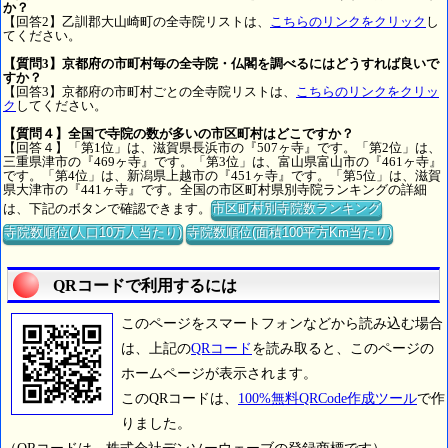
か？
【回答2】乙訓郡大山崎町の全寺院リストは、
こちらのリンクをクリック
し
てください。
【質問3】京都府の市町村毎の全寺院・仏閣を調べるにはどうすれば良いで
すか？
【回答3】京都府の市町村ごとの全寺院リストは、
こちらのリンクをクリッ
ク
してください。
【質問４】全国で寺院の数が多いの市区町村はどこですか？
【回答４】「第1位」は、滋賀県長浜市の『507ヶ寺』です。「第2位」は、
三重県津市の『469ヶ寺』です。「第3位」は、富山県富山市の『461ヶ寺』
です。「第4位」は、新潟県上越市の『451ヶ寺』です。「第5位」は、滋賀
県大津市の『441ヶ寺』です。全国の市区町村県別寺院ランキングの詳細
は、下記のボタンで確認できます。
市区町村別寺院数ランキング
寺院数順位(人口10万人当たり)
寺院数順位(面積100平方Km当たり)
QRコードで利用するには
このページをスマートフォンなどから読み込む場合
は、上記の
QRコード
を読み取ると、このページの
ホームページが表示されます。
このQRコードは、
100%無料QRCode作成ツール
で作
りました。