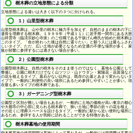
樹木葬の立地形態による分類
立地形態による違いは大きく以下の３つに分けられる。
１）山里型樹木葬
山里型樹木葬は、山や里の樹木に極力手を加えず、自然のままの樹木の下に
遺骨を埋葬する樹木葬。１９９９年（平成１１）に岩手県一関市にある大慈
山祥雲寺（臨済宗妙心寺派）のご住職である千坂げん峰氏が始めた樹木葬は
このタイプ。「命が終わった後は自然に還りたい」と願う人には最もふさわ
しいタイプ。ただ、広い土地が必要となるため交通の不便な場所が多く、家
族が頻繁に参拝するには適さない場合が多い。
２）公園型樹木葬
公園型樹木葬は、自然の樹木をそのまま使うのではなく、墓地を公園として
整備し、公園に樹木だけでなく山ツツジ・山ドウダン・紫陽花・花菖蒲など
の花を植えるタイプ。墓石がない以外は、既存のお墓とあまり変わらないタ
イプで、一般的に利便性の良い場所にあるため参拝しやすいことが多い。現
在最も多いタイプの樹木葬である。
３）ガーデニング型樹木葬
公園型と区別が難しい場合もあるが、一般的に土地の価格が高い東京の都心
や大都市の中心部に見られる樹木葬で、狭い土地に季節の折々の花を植え、
その近くに埋葬スペースを設けるタイプ。一般的に駅から近い便利な場所に
あるため、参拝する人が気軽に訪れることができる特徴がある。
樹木葬墓地の使用期間
樹木葬墓地の使用期間は墓地によって異なるが、一般的には管理費は不要で