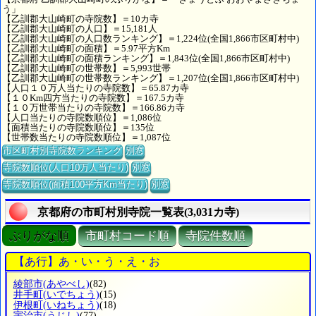
う」
【乙訓郡大山崎町の寺院数】＝10カ寺
【乙訓郡大山崎町の人口】＝15,181人
【乙訓郡大山崎町の人口数ランキング】＝1,224位(全国1,866市区町村中)
【乙訓郡大山崎町の面積】＝5.97平方Km
【乙訓郡大山崎町の面積ランキング】＝1,843位(全国1,866市区町村中)
【乙訓郡大山崎町の世帯数】＝5,993世帯
【乙訓郡大山崎町の世帯数ランキング】＝1,207位(全国1,866市区町村中)
【人口１０万人当たりの寺院数】＝65.87カ寺
【１０Km四方当たりの寺院数】＝167.5カ寺
【１０万世帯当たりの寺院数】＝166.86カ寺
【人口当たりの寺院数順位】＝1,086位
【面積当たりの寺院数順位】＝135位
【世帯数当たりの寺院数順位】＝1,087位
市区町村別寺院数ランキング
別窓
寺院数順位(人口10万人当たり)
別窓
寺院数順位(面積100平方Km当たり)
別窓
京都府の市町村別寺院一覧表(3,031カ寺)
ぶりがな順
市町村コード順
寺院件数順
【あ行】あ・い・う・え・お
綾部市
(あやべし)
(82)
井手町
(いでちょう)
(15)
伊根町
(いねちょう)
(18)
宇治市
(うじし)
(77)