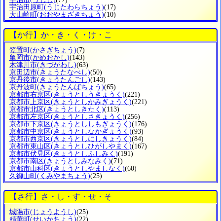
宇治田原町
(うじたわらちょう)
(17)
大山崎町
(おおやまざきちょう)
(10)
【か行】か・き・く・け・こ
笠置町
(かさぎちょう)
(7)
亀岡市
(かめおかし)
(143)
木津川市
(きづがわし)
(63)
京田辺市
(きょうたなべし)
(50)
京丹後市
(きょうたんごし)
(143)
京丹波町
(きょうたんばちょう)
(65)
京都市右京区
(きょうとしうきょうく)
(221)
京都市上京区
(きょうとしかみぎょうく)
(221)
京都市北区
(きょうとしきたく)
(113)
京都市左京区
(きょうとしさきょうく)
(256)
京都市下京区
(きょうとししもぎょうく)
(176)
京都市中京区
(きょうとしなかぎょうく)
(93)
京都市西京区
(きょうとしにしきょうく)
(84)
京都市東山区
(きょうとしひがしやまく)
(167)
京都市伏見区
(きょうとしふしみく)
(191)
京都市南区
(きょうとしみなみく)
(71)
京都市山科区
(きょうとしやましなく)
(60)
久御山町
(くみやまちょう)
(25)
【さ行】さ・し・す・せ・そ
城陽市
(じょうようし)
(25)
精華町
(せいかちょう)
(22)