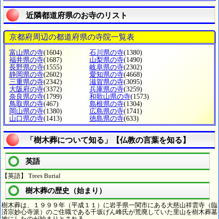
近隣都道府県のお寺のリスト
京都府周辺の都道府県の寺院一覧表
富山県の寺
(1604)
石川県の寺
(1380)
福井県の寺
(1687)
山梨県の寺
(1490)
長野県の寺
(1555)
岐阜県の寺
(2302)
静岡県の寺
(2602)
愛知県の寺
(4668)
三重県の寺
(2342)
滋賀県の寺
(3095)
大阪府の寺
(3372)
兵庫県の寺
(3259)
奈良県の寺
(1799)
和歌山県の寺
(1573)
鳥取県の寺
(467)
島根県の寺
(1304)
岡山県の寺
(1380)
広島県の寺
(1741)
山口県の寺
(1413)
徳島県の寺
(633)
「樹木葬について知る」【仏教の言葉を知る】
英語
【英語】 Trees Burial
樹木葬の歴史（始まり）
樹木葬は、１９９９年（平成１１）に岩手県一関市にある大慈山祥雲寺（臨
済宗妙心寺派）のご住職である千坂げん峰氏が荒廃していた里山を樹木葬墓
地にしたのが始まりとされる。