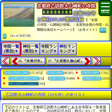
京都府乙訓郡大山崎町の寺院
全国のお寺
と神社157,167箇所収録
【『全国
の寺院・仏閣統計情報』：名前別全国の寺院・仏
閣順位発信ホームページ】《お寺メイト》
ホー
ム
[As of 26/07/28]
寺院一覧
神社一覧
寺院ラン
神社ラン
(県別)▼
(県別)▼
キング▼
キング▼
25.『木津川市』
27.『久世郡久御山町』
【
全国の寺院と神社
(157,167)】 【
全国の神社
(80,507)
京都府の神社
(1,741)
乙訓郡大山崎町の神社
(3)】 【
全国の寺院
(76,660)
京都府の寺院
(3,031)
乙訓郡大山崎町の寺院
(10)】
乙訓郡大山崎町の寺院《10カ寺》の全リスト
下記のリストは、京都府乙訓郡大山崎町にある全寺院を一覧表形
式で表示したものです。「2026年05月16日」時点において、全国