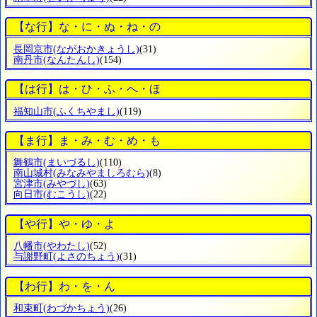
【な行】な・に・ぬ・ね・の
長岡京市
(ながおかきょうし)
(31)
南丹市
(なんたんし)
(154)
【は行】は・ひ・ふ・へ・ほ
福知山市
(ふくちやまし)
(119)
【ま行】ま・み・む・め・も
舞鶴市
(まいづるし)
(110)
南山城村
(みなみやましろむら)
(8)
宮津市
(みやづし)
(63)
向日市
(むこうし)
(22)
【や行】や・ゆ・よ
八幡市
(やわたし)
(52)
与謝野町
(よさのちょう)
(31)
【わ行】わ・を・ん
和束町
(わづかちょう)
(26)