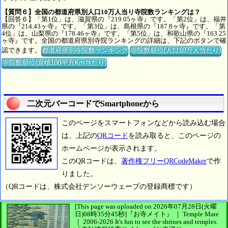
【質問６】全国の都道府県別人口10万人当り寺院数ランキングは？
【回答６】「第1位」は、滋賀県の『219.05ヶ寺』です。「第2位」は、福井
県の『214.43ヶ寺』です。「第3位」は、島根県の『187.8ヶ寺』です。「第
4位」は、山梨県の『178.46ヶ寺』です。「第5位」は、和歌山県の『163.25
ヶ寺』です。全国の都道府県別寺院ランキングの詳細は、下記のボタンで確
認できます。
都道府県別寺院数ランキング
寺院数順位(人口10万人当たり)
寺院数順位(面積100平方Km当たり)
二次元バーコードでSmartphoneから
このページをスマートフォンなどから読み込む場合
は、上記の
QRコード
を読み取ると、このページの
ホームページが表示されます。
このQRコードは、
著作権フリーQRCodeMaker
で作
りました。
（QRコードは、株式会社デンソーウェーブの登録商標です）
[This page was uploaded on 2026年07月28日(火曜
日)08時35分45秒]
『お寺メイト』 ｜ Temple Mate
｜
2006-2026
It's fun to see
the shrines and temples.