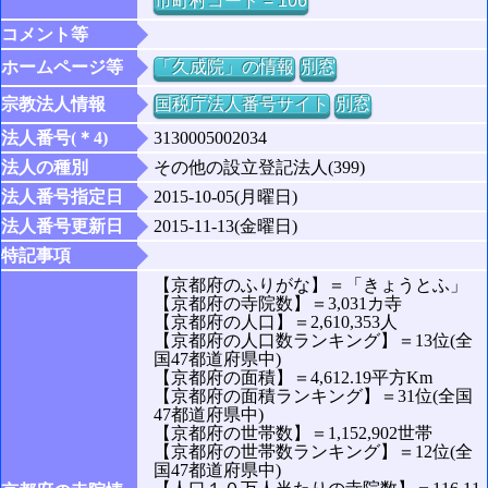
市町村コード = 106
コメント等
ホームページ等
「久成院」の情報
別窓
宗教法人情報
国税庁法人番号サイト
別窓
法人番号(＊4)
3130005002034
法人の種別
その他の設立登記法人(399)
法人番号指定日
2015-10-05(月曜日)
法人番号更新日
2015-11-13(金曜日)
特記事項
【京都府のふりがな】＝「きょうとふ」
【京都府の寺院数】＝3,031カ寺
【京都府の人口】＝2,610,353人
【京都府の人口数ランキング】＝13位(全
国47都道府県中)
【京都府の面積】＝4,612.19平方Km
【京都府の面積ランキング】＝31位(全国
47都道府県中)
【京都府の世帯数】＝1,152,902世帯
【京都府の世帯数ランキング】＝12位(全
国47都道府県中)