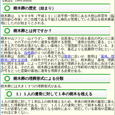
【英語】 Trees Burial
樹木葬の歴史（始まり）
樹木葬は、１９９９年（平成１１）に岩手県一関市にある大慈山祥雲寺（臨
済宗妙心寺派）のご住職である千坂げん峰氏が荒廃していた里山を樹木葬墓
地にしたのが始まりとされる。
樹木葬とは何ですか？
樹木や山ツツジ・山ドウダン・紫陽花・花菖蒲などの花を墓石の代わりに墓
標とし、その下の土の中に遺骨を埋葬する形態。「遺骨が自然に還る」とい
う考え方で自然を壊さない新しい墓地として環境面でも注目されている。ま
た墓石がないため宗教に縛られないことや、墓石よりも低費用で済むといっ
た特徴がある。
自然葬
の１つの形態である。
樹木葬は「自然に還す」という考え方では
散骨
に近いが、散骨は「
墓地、埋
葬等に関する法律
」の枠外で行われているのに対し、樹木葬は「墓地、埋葬
等に関する法律」によって許可された墓地で埋葬されるため完全に合法であ
ると言える。そのため、樹木葬は各都道府県および市町村の地方公共団体の
許可をとった霊園や墓地に遺骨を埋葬する必要がある。
樹木葬の埋葬形式による分類
樹木葬には大きく３つの埋葬形式がある。
１）１人の遺骨に対して１本の樹木を植える
１人の遺骨に対して１本以上の樹木植えるため、本来の樹木葬の趣旨に最も
合致した埋葬形式である。ただ、１人１人の遺骨に対して樹木を植えるスペ
ースが必要なため、費用が高くなる傾向にあり、対応している墓地や霊園は
それほど多くない。