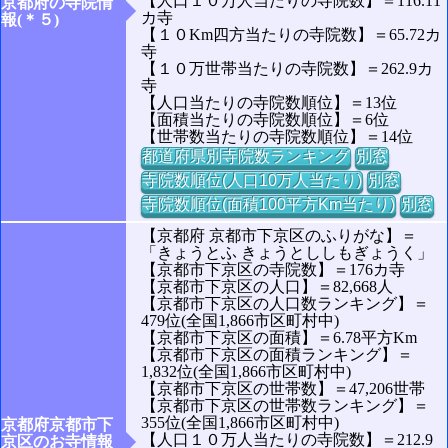
【人口１０万人当たりの寺院数】＝116.11
京都府の寺院情
カ寺
報(＊５)
【１０Km四方当たりの寺院数】＝65.72カ
寺
【１０万世帯当たりの寺院数】＝262.9カ
寺
【人口当たりの寺院数順位】＝13位
【面積当たりの寺院数順位】＝6位
【世帯数当たりの寺院数順位】＝14位
都道府県別寺院数ランキング
別窓
寺院数順位(人口10万人当たり)
別窓
寺院数順位(面積100平方Km当たり)
別窓
【京都府 京都市下京区のふりがな】＝
「きょうとふ きょうとししもぎょうく」
【京都市下京区の寺院数】＝176カ寺
【京都市下京区の人口】＝82,668人
【京都市下京区の人口数ランキング】＝
479位(全国1,866市区町村中)
【京都市下京区の面積】＝6.78平方Km
【京都市下京区の面積ランキング】＝
1,832位(全国1,866市区町村中)
【京都市下京区の世帯数】＝47,206世帯
【京都市下京区の世帯数ランキング】＝
355位(全国1,866市区町村中)
京都府京都市下
【人口１０万人当たりの寺院数】＝212.9
京区のお寺情報