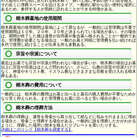
や大都市の中心部に見られる樹木葬で、狭い土地に季節の折々の花を植え、
その近くに埋葬スペースを設けるタイプ。一般的に駅から近い便利な場所に
あるため、参拝する人が気軽に訪れることができる特徴がある。
樹木葬墓地の使用期間
樹木葬墓地の使用期間は墓地によって異なるが、一般的には管理費は不要で
使用期間は１０年、２０年、３０年と決まられている場合が多い。その場合
は、期間が終了した後は遺骨が合同墓や集合墓へ移されることが一般的であ
る。管理費が必要となる場合は、一般のお墓と同様に管理費を払い続ければ
永代で使用し続けることが出来る所も多数ある。
宗旨や宗派について
最近はお墓でも宗旨や宗派が問われない場合が多いが、樹木葬の場合はお墓
以上に宗旨や宗派はほとんど問われない。さらに、仏教の宗旨や宗派だけで
なく、神道やキリスト教、イスラム教などさまざまな宗教を受け入れる樹木
葬もある。
樹木葬の費用について
一般的には、樹木葬の費用はお墓と比べると墓石の購入費用が不要なためか
なり安く抑えられる。また管理費もお墓に比べると安い場合が多い。
樹木葬の埋葬方法
樹木葬の埋葬は、遺骨を骨壷から取り出して紙などに包みそのまま土に埋め
る場合と、骨壷ごと埋葬する場合がある。一般的に誰を埋葬したかがわかる
ように、埋葬した場所に樹木を植えたりプレートを置いたりする。
詳細はこのリンク【樹木葬を調査する】