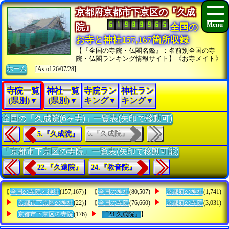
京都府京都市下京区の『久成
院』
全国の
お寺と神社157,167箇所収録
【『全国の寺院・仏閣名鑑』：名前別全国の寺
院・仏閣ランキング情報サイト】《お寺メイト》
ホーム
[As of 26/07/28]
寺院一覧
神社一覧
寺院ラン
神社ラン
(県別)▼
(県別)▼
キング▼
キング▼
全国の「久成院(6ヶ寺)」一覧表(矢印で移動可)
6.『久成院』
5.『久成院』
「京都市下京区の寺院」一覧表(矢印で移動可能)
22.『久遠院』
24.『教音院』
【
全国の寺院と神社
(157,167)】 【
全国の神社
(80,507)
京都府の神社
(1,741)
京都市下京区の神社
(22)】 【
全国の寺院
(76,660)
京都府の寺院
(3,031)
京都市下京区の寺院
(176)
「23.久成院」
】