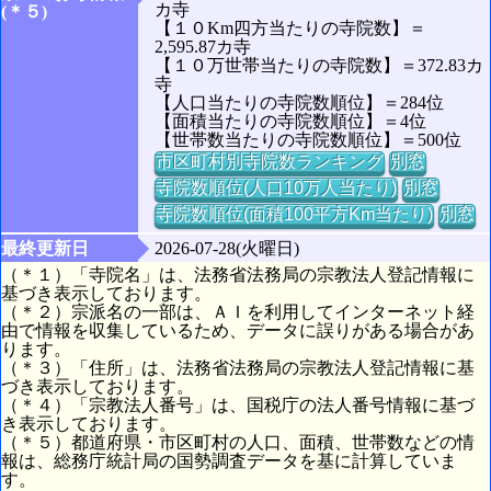
カ寺
(＊５)
【１０Km四方当たりの寺院数】＝
2,595.87カ寺
【１０万世帯当たりの寺院数】＝372.83カ
寺
【人口当たりの寺院数順位】＝284位
【面積当たりの寺院数順位】＝4位
【世帯数当たりの寺院数順位】＝500位
市区町村別寺院数ランキング
別窓
寺院数順位(人口10万人当たり)
別窓
寺院数順位(面積100平方Km当たり)
別窓
最終更新日
2026-07-28(火曜日)
（＊１）「寺院名」は、法務省法務局の宗教法人登記情報に
基づき表示しております。
（＊２）宗派名の一部は、ＡＩを利用してインターネット経
由で情報を収集しているため、データに誤りがある場合があ
ります。
（＊３）「住所」は、法務省法務局の宗教法人登記情報に基
づき表示しております。
（＊４）「宗教法人番号」は、国税庁の法人番号情報に基づ
き表示しております。
（＊５）都道府県・市区町村の人口、面積、世帯数などの情
報は、総務庁統計局の国勢調査データを基に計算していま
す。