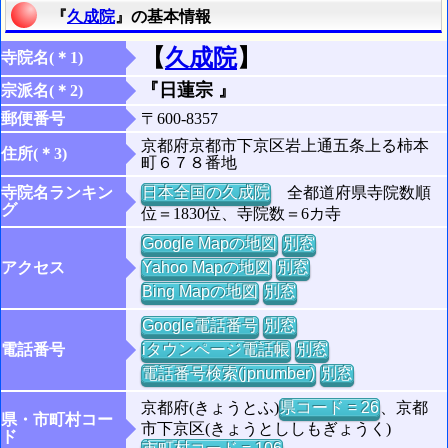
『
久成院
』の基本情報
【
久成院
】
寺院名(＊1)
『日蓮宗 』
宗派名(＊2)
郵便番号
〒600-8357
京都府京都市下京区岩上通五条上る柿本
住所(＊3)
町６７８番地
寺院名ランキン
日本全国の久成院
全都道府県寺院数順
グ
位＝1830位、寺院数＝6カ寺
Google Mapの地図
別窓
アクセス
Yahoo Mapの地図
別窓
Bing Mapの地図
別窓
Google電話番号
別窓
電話番号
iタウンページ電話帳
別窓
電話番号検索(jpnumber)
別窓
京都府(きょうとふ)
県コード = 26
、京都
県・市町村コー
市下京区(きょうとししもぎょうく)
ド