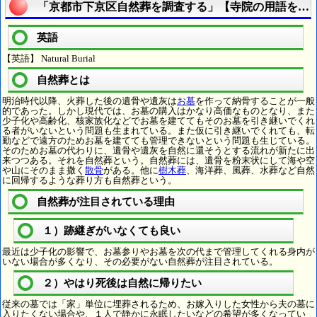
「京都市下京区自然葬を調査する」【寺院の用語を調
英語
【英語】 Natural Burial
自然葬とは
明治時代以降、火葬した後の遺骨や遺灰は
お墓
を作って納骨することが一般
的であった。しかし現代では、お墓の購入はかなり高価なものとなり、また
少子化や高齢化、核家族化などでお墓を建ててもそのお墓を引き継いでくれ
る者がいないという問題も生まれている。また仮に引き継いでくれても、転
勤などで遠方のためお墓を建てても管理できないという問題も生じている。
そのためお墓の代わりに、遺骨や遺灰を自然に還そうとする流れが新たに出
来つつある。それを自然葬という。自然葬には、遺骨を粉末状にして海や空
や山にそのまま撒く
散骨
がある。他に
樹木葬
、海洋葬、風葬、水葬など自然
に回帰するような葬り方も自然葬という。
自然葬が注目されている理由
１）跡継ぎがいなくても良い
最近は少子化の影響で、お墓参りやお墓を次の代まで管理してくれる身内が
いない場合が多くなり、その必要がない自然葬が注目されている。
２）やはり死後は自然に帰りたい
従来の墓では「家」単位に埋葬されるため、お嫁入りした女性から夫の墓に
入りたくない場合や、１人で静かに永眠したいなどの希望が多くなってい