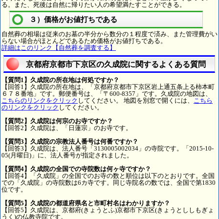
る。また、死後は自然に帰りたい人の希望満たすことができる。
３）価格がお値打ちである
自然葬の相場は従来のお墓の半分から数分の１程度で済み、また管理費がい
らない場合がほとんどであるため価格がお値打ちである。
詳細はこのリンク【自然葬を調査する】
京都府京都市下京区の久成院に関するよくある質問
【質問1】久成院の所在地は何処ですか？
【回答1】久成院の所在地は、「京都府京都市下京区岩上通五条上る柿本町
６７８番地」です。郵便番号は、「〒600-8357」です。久成院の地図は、
こちらのリンクをクリック
してください。 地図を別窓で開くには、
こちら
のリンクをクリック
してください。
【質問2】久成院は何宗のお寺ですか？
【回答2】久成院は、「日蓮宗」のお寺です。
【質問3】久成院の宗教法人番号は何番ですか？
【回答3】久成院は、法人番号「3130005002034」の寺院です。「2015-10-
05(月曜日)」に、法人番号が指定されました。
【質問4】久成院の全国での寺院数は何ヶ寺ですか？
【回答4】「久成院」の全国でのお寺の数と順位は以下のとおりです。全国
での「久成院」の寺院数は6カ寺です。同じ寺院名の数では、全国で第1830
位です。
【質問5】久成院の都道府県名と市町村名はわかりますか？
【回答5】久成院は、京都府(きょうとふ)京都市下京区(きょうとししもぎょ
うく)の仏教寺院です。