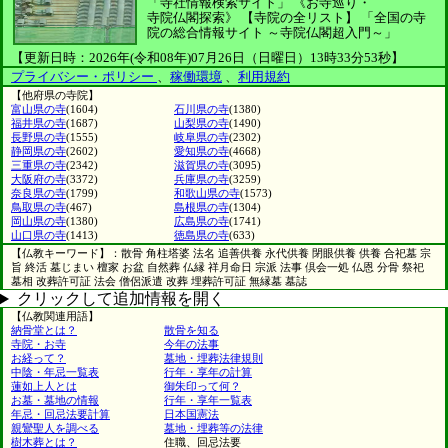
「寺社情報検索サイト」
《お寺巡り・
寺院仏閣探索》
【寺院の全リスト】
「全国の寺
院の総合情報サイト ～寺院仏閣超入門～」
【更新日時：2026年(令和08年)07月26日（日曜日）13時33分53秒】
プライバシー・ポリシー
、
稼働環境
、
利用規約
【他府県の寺院】
富山県の寺
(1604)
石川県の寺
(1380)
福井県の寺
(1687)
山梨県の寺
(1490)
長野県の寺
(1555)
岐阜県の寺
(2302)
静岡県の寺
(2602)
愛知県の寺
(4668)
三重県の寺
(2342)
滋賀県の寺
(3095)
大阪府の寺
(3372)
兵庫県の寺
(3259)
奈良県の寺
(1799)
和歌山県の寺
(1573)
鳥取県の寺
(467)
島根県の寺
(1304)
岡山県の寺
(1380)
広島県の寺
(1741)
山口県の寺
(1413)
徳島県の寺
(633)
【仏教キーワード】：散骨 角柱塔婆 法名 追善供養 永代供養 閉眼供養 供養 合祀墓 宗
旨 終活 墓じまい 檀家 お盆 自然葬 仏縁 祥月命日 宗派 法事 倶会一処 仏恩 分骨 祭祀
墓相 改葬許可証 法会 僧侶派遣 改葬 埋葬許可証 無縁墓 墓誌
クリックして追加情報を開く
【仏教関連用語】
納骨堂とは？
散骨を知る
寺院・お寺
今年の法事
お経って？
墓地・埋葬法律規則
中陰・年忌一覧表
行年・享年の計算
蓮如上人とは
御朱印って何？
お墓・墓地の情報
行年・享年一覧表
年忌・回忌法要計算
日本国憲法
親鸞聖人を調べる
墓地・埋葬等の法律
樹木葬とは？
住職、回忌法要