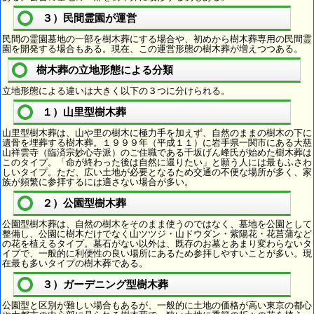
３）民間霊園が運営
民間の霊園墓地の一部を樹木葬にする場合や、初めから樹木葬専用の民間霊
園を開発する場合もある。現在、この運営形態の樹木葬が増えつつある。
樹木葬の立地形態による分類
立地形態による違いは大きく以下の３つに分けられる。
１）山里型樹木葬
山里型樹木葬は、山や里の樹木に極力手を加えず、自然のままの樹木の下に
遺骨を埋葬する樹木葬。１９９９年（平成１１）に岩手県一関市にある大慈
山祥雲寺（臨済宗妙心寺派）のご住職である千坂げん峰氏が始めた樹木葬は
このタイプ。「命が終わった後は自然に還りたい」と願う人には最もふさわ
しいタイプ。ただ、広い土地が必要となるため交通の不便な場所が多く、家
族が頻繁に参拝するには適さない場合が多い。
２）公園型樹木葬
公園型樹木葬は、自然の樹木をそのまま使うのではなく、墓地を公園として
整備し、公園に樹木だけでなく山ツツジ・山ドウダン・紫陽花・花菖蒲など
の花を植えるタイプ。墓石がない以外は、既存のお墓とあまり変わらないタ
イプで、一般的に利便性の良い場所にあるため参拝しやすいことが多い。現
在最も多いタイプの樹木葬である。
３）ガーデニング型樹木葬
公園型と区別が難しい場合もあるが、一般的に土地の価格が高い東京の都心