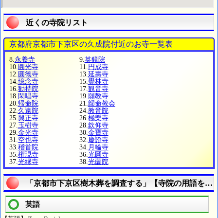
近くの寺院リスト
京都府京都市下京区の久成院付近のお寺一覧表
8.
永養寺
9.
英鏡院
10.
圓光寺
11.
円成寺
12.
圓徳寺
13.
延壽寺
14.
憶念寺
15.
覺林寺
16.
勧持院
17.
観音寺
18.
閑唱寺
19.
願教寺
20.
帰命院
21.
歸命教会
22.
久遠院
24.
教音院
25.
興正寺
26.
極樂寺
27.
玉樹寺
28.
欽仰寺
29.
金光寺
30.
金寶寺
31.
空也寺
32.
慶證寺
33.
稽首院
34.
月輪寺
35.
権現寺
36.
光圓寺
37.
光縁寺
38.
光薗院
「京都市下京区樹木葬を調査する」【寺院の用語を調
英語