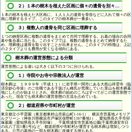
２）１本の樹木を植えた区画に個々の遺骨を別々に埋葬
１本の樹木を植えた大区画に、１人１人の遺骨を骨壺などに入れて個々の区
画に埋葬するタイプ。このタイプの樹木葬が一番多い。
３）複数人の遺骨を同じ区画に埋葬する
１つの納骨区画に複数の遺骨をまとめて共同で埋葬する。お墓の場合の合同
墓や集合墓に当たる。このタイプでは、複数の遺骨をまとめて納骨するた
め、埋葬後は遺骨を取り出すことが出来ません。このタイプの特徴は、上記
の２タイプよりも費用が安くなる傾向にある。
樹木葬の運営形態による分類
運営形態による違いは大きく以下の３つに分けられる。
１）寺院やお寺や宗教法人が運営
樹木葬は、１９９９年（平成１１）に岩手県一関市にある大慈山祥雲寺（臨
済宗妙心寺派）のご住職である千坂げん峰氏が荒廃していた里山を樹木葬墓
地にしたのが始まりとされ、樹木葬の始めのころはすべてがこの運営形態で
あった。現在でも樹木葬の運営形態の主流を占めている。
２）都道府県や市町村が運営
東京都立小平霊園（東京都東村山市萩山町1-16-1）、横浜市営墓地メモリア
ルグリーン（神奈川県横浜市戸塚区俣野町1367番地1）、愛知県長久手市卯
塚墓園（愛知県長久手市卯塚）、千葉県浦安市営墓地公園(千葉県浦安市日
の出八丁目1番1号)など、都道府県や市町村が運営する樹木葬は増加しつつ
ある。公営の墓地の一部を樹木葬に改修する例もある。