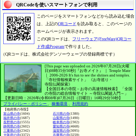
QRCodeを使いスマートフォンで利用
このページをスマートフォンなどから読み込む場合
は、上記の
QRコード
を読み取ると、このページの
ホームページが表示されます。
このQRコードは、
フリーウェア(FreeWare)QRコー
ド作成Program
で作りました。
（QRコードは、株式会社デンソーウェーブの登録商標です）
[This page was uploaded on 2026年07月28日(火曜
日)08時35分50秒]
『お寺メイト』 ｜ Temple Mate
｜
2006-2026
It's fun to see
the shrines and temples.
「寺社情報検索サイト」
《お寺巡り・
寺院仏閣探索》
【全国日本の寺院－お寺の高速情報検索】
「全国
の寺院の総合情報サイト ～寺院仏閣超入門～」
【更新日時：2026年(令和08年)07月26日（日曜日）16時29分59秒】
プライバシー・ポリシー
、
稼働環境
、
利用規約
【他府県の寺院】
富山県の寺
(1604)
石川県の寺
(1380)
福井県の寺
(1687)
山梨県の寺
(1490)
長野県の寺
(1555)
岐阜県の寺
(2302)
静岡県の寺
(2602)
愛知県の寺
(4668)
三重県の寺
(2342)
滋賀県の寺
(3095)
大阪府の寺
(3372)
兵庫県の寺
(3259)