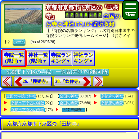
京都府京都市下京区の『玉樹
寺』
全国の
お寺と神社157,167箇所収録
【『寺院の名前ランキング』：名前別日本国中の
寺院ランキング発信ホームページ】《お寺メイ
ト》
ホーム
[As of 26/07/28]
寺院一覧
神社一覧
寺院ラン
神社ラン
(県別)▼
(県別)▼
キング▼
キング▼
「京都市下京区の寺院」一覧表(矢印で移動可能)
26.『極樂寺』
28.『欽仰寺』
【
全国の寺院と神社
(157,167)】 【
全国の神社
(80,507)
京都府の神社
(1,741)
京都市下京区の神社
(22)】 【
全国の寺院
(76,660)
京都府の寺院
(3,031)
京都市下京区の寺院
(176)
「27.玉樹寺」
】
京都府京都市下京区の『玉樹寺』