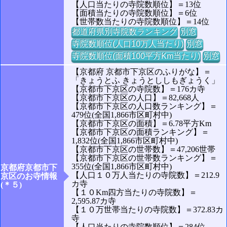
【人口当たりの寺院数順位】＝13位
【面積当たりの寺院数順位】＝6位
【世帯数当たりの寺院数順位】＝14位
都道府県別寺院数ランキング
別窓
寺院数順位(人口10万人当たり)
別窓
寺院数順位(面積100平方Km当たり)
別窓
【京都府 京都市下京区のふりがな】＝
「きょうとふ きょうとししもぎょうく」
【京都市下京区の寺院数】＝176カ寺
【京都市下京区の人口】＝82,668人
【京都市下京区の人口数ランキング】＝
479位(全国1,866市区町村中)
【京都市下京区の面積】＝6.78平方Km
【京都市下京区の面積ランキング】＝
1,832位(全国1,866市区町村中)
【京都市下京区の世帯数】＝47,206世帯
【京都市下京区の世帯数ランキング】＝
355位(全国1,866市区町村中)
京都府京都市下
【人口１０万人当たりの寺院数】＝212.9
京区のお寺情報
カ寺
(＊５)
【１０Km四方当たりの寺院数】＝
2,595.87カ寺
【１０万世帯当たりの寺院数】＝372.83カ
寺
【人口当たりの寺院数順位】＝284位