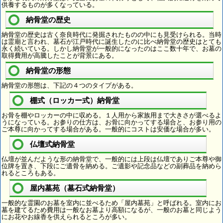
供養するものが多くなっている。
納骨堂の歴史
納骨堂の歴史は古く奈良時代に発掘されたものの中にも見受けられる。当時
は霊廟と言われ、墓石が江戸時代に誕生したのに比べ納骨堂の歴史はとても
永く続いている。しかし納骨堂が一般的になったのはここ数十年で、お墓の
取得費用が高騰したことが背景にある。
納骨堂の形態
納骨堂の形態は、下記の４つのタイプがある。
棚式（ロッカー式）納骨堂
お骨を棚やロッカーの中に収める。１人用から家族用まで大きさが選べるよ
うになっている。お参りの仕方は、お骨に向かってする場合と、お参り用の
ご本尊に向かってする場合がある。一般的にコストは安価な場合が多い。
仏壇式納骨堂
仏壇が並んだような形の納骨堂で、一般的には上段は仏壇でありご本尊や御
位牌を置き、下段にご遺骨を納める。ご遺影や記念品などの副葬品を納めら
れるところもある。
屋内墓苑（墓石式納骨堂）
一般的な霊園のお墓を室内に並べるため「屋内墓苑」と呼ばれる。室内にお
墓を建てるため費用は一般なお墓より高額になるが、一般のお墓と同じよう
にお花やお線香を供えられるところが多い。