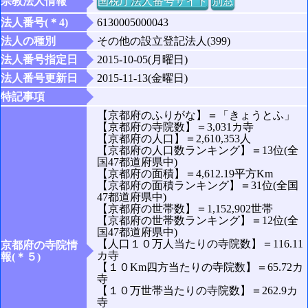
宗教法人情報
国税庁法人番号サイト
別窓
法人番号(＊4)
6130005000043
法人の種別
その他の設立登記法人(399)
法人番号指定日
2015-10-05(月曜日)
法人番号更新日
2015-11-13(金曜日)
特記事項
【京都府のふりがな】＝「きょうとふ」
【京都府の寺院数】＝3,031カ寺
【京都府の人口】＝2,610,353人
【京都府の人口数ランキング】＝13位(全
国47都道府県中)
【京都府の面積】＝4,612.19平方Km
【京都府の面積ランキング】＝31位(全国
47都道府県中)
【京都府の世帯数】＝1,152,902世帯
【京都府の世帯数ランキング】＝12位(全
国47都道府県中)
【人口１０万人当たりの寺院数】＝116.11
京都府の寺院情
カ寺
報(＊５)
【１０Km四方当たりの寺院数】＝65.72カ
寺
【１０万世帯当たりの寺院数】＝262.9カ
寺