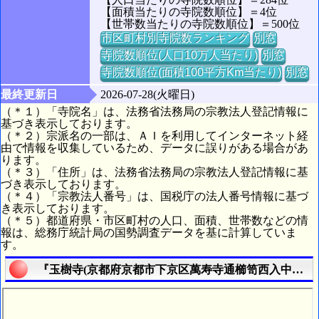
【面積当たりの寺院数順位】＝4位
【世帯数当たりの寺院数順位】＝500位
市区町村別寺院数ランキング
別窓
寺院数順位(人口10万人当たり)
別窓
寺院数順位(面積100平方Km当たり)
別窓
最終更新日
2026-07-28(火曜日)
（＊１）「寺院名」は、法務省法務局の宗教法人登記情報に
基づき表示しております。
（＊２）宗派名の一部は、ＡＩを利用してインターネット経
由で情報を収集しているため、データに誤りがある場合があ
ります。
（＊３）「住所」は、法務省法務局の宗教法人登記情報に基
づき表示しております。
（＊４）「宗教法人番号」は、国税庁の法人番号情報に基づ
き表示しております。
（＊５）都道府県・市区町村の人口、面積、世帯数などの情
報は、総務庁統計局の国勢調査データを基に計算していま
す。
『玉樹寺(京都府京都市下京区萬寿寺通櫛笥西入中堂寺