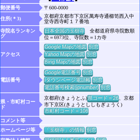
郵便番号
〒600-0000
京都府京都市下京区萬寿寺通櫛笥西入中
住所(＊3)
堂寺西寺町１７番地
寺院名ランキン
日本全国の玉樹寺
全都道府県寺院数順
グ
位＝6973位、寺院数＝1カ寺
Google Mapの地図
別窓
アクセス
Yahoo Mapの地図
別窓
Bing Mapの地図
別窓
Google電話番号
別窓
電話番号
iタウンページ電話帳
別窓
電話番号検索(jpnumber)
別窓
京都府(きょうとふ)
県コード = 26
、京都
県・市町村コー
市下京区(きょうとししもぎょうく)
ド
市町村コード = 106
コメント等
ホームページ等
「玉樹寺」の情報
別窓