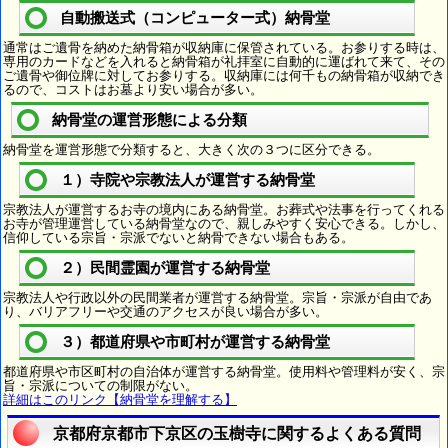
自動搬送式（コンピューター式）納骨堂
通常はご遺骨を納めた納骨箱が収納庫に保管されている。お参りする時は、
専用のカードなどを入れると納骨箱が礼拝室に自動的に運ばれて来て、その
ご遺骨や御位牌に対してお参りする。収納庫には何千もの納骨箱が収納でき
るので、コストはお墓より安い場合が多い。
納骨堂の運営形態による分類
納骨堂を運営形態で分類すると、大きく次の３つに区分できる。
１）寺院や宗教法人が運営する納骨堂
宗教法人が運営するお寺の境内にある納骨堂。お葬式や法事を行ってくれる
お寺が管理運営している納骨堂なので、親しみやすく安心できる。しかし、
信仰している宗旨・宗派でないと納骨できない場合もある。
２）民間霊園が運営する納骨堂
宗教法人や行政以外の民間業者が運営する納骨堂。宗旨・宗派が自由であ
り、バリアフリーや交通のアクセスが良い場合が多い。
３）都道府県や市町村が運営する納骨堂
都道府県や市区町村の自治体が運営する納骨堂。使用料や管理料が安く、宗
旨・宗派についての制限がない。
詳細はこのリンク【納骨堂を理解する】
京都府京都市下京区の玉樹寺に関するよくある質問