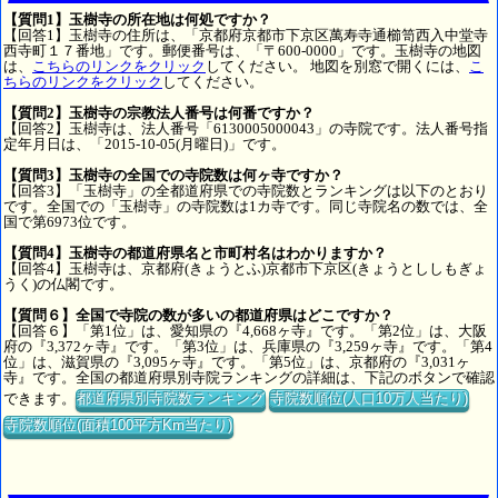
【質問1】玉樹寺の所在地は何処ですか？
【回答1】玉樹寺の住所は、「京都府京都市下京区萬寿寺通櫛笥西入中堂寺
西寺町１７番地」です。郵便番号は、「〒600-0000」です。玉樹寺の地図
は、
こちらのリンクをクリック
してください。 地図を別窓で開くには、
こ
ちらのリンクをクリック
してください。
【質問2】玉樹寺の宗教法人番号は何番ですか？
【回答2】玉樹寺は、法人番号「6130005000043」の寺院です。法人番号指
定年月日は、「2015-10-05(月曜日)」です。
【質問3】玉樹寺の全国での寺院数は何ヶ寺ですか？
【回答3】「玉樹寺」の全都道府県での寺院数とランキングは以下のとおり
です。全国での「玉樹寺」の寺院数は1カ寺です。同じ寺院名の数では、全
国で第6973位です。
【質問4】玉樹寺の都道府県名と市町村名はわかりますか？
【回答4】玉樹寺は、京都府(きょうとふ)京都市下京区(きょうとししもぎょ
うく)の仏閣です。
【質問６】全国で寺院の数が多いの都道府県はどこですか？
【回答６】「第1位」は、愛知県の『4,668ヶ寺』です。「第2位」は、大阪
府の『3,372ヶ寺』です。「第3位」は、兵庫県の『3,259ヶ寺』です。「第4
位」は、滋賀県の『3,095ヶ寺』です。「第5位」は、京都府の『3,031ヶ
寺』です。全国の都道府県別寺院ランキングの詳細は、下記のボタンで確認
できます。
都道府県別寺院数ランキング
寺院数順位(人口10万人当たり)
寺院数順位(面積100平方Km当たり)