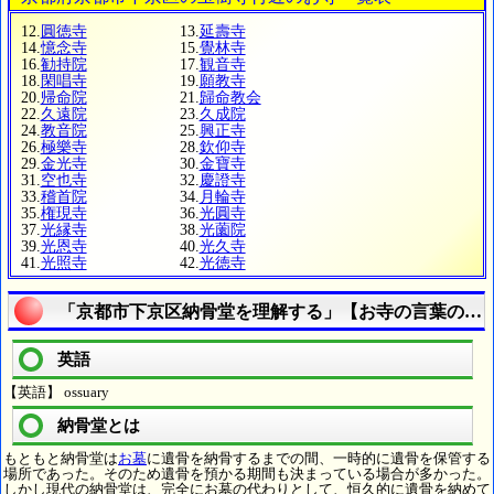
12.
圓徳寺
13.
延壽寺
14.
憶念寺
15.
覺林寺
16.
勧持院
17.
観音寺
18.
閑唱寺
19.
願教寺
20.
帰命院
21.
歸命教会
22.
久遠院
23.
久成院
24.
教音院
25.
興正寺
26.
極樂寺
28.
欽仰寺
29.
金光寺
30.
金寶寺
31.
空也寺
32.
慶證寺
33.
稽首院
34.
月輪寺
35.
権現寺
36.
光圓寺
37.
光縁寺
38.
光薗院
39.
光恩寺
40.
光久寺
41.
光照寺
42.
光徳寺
「京都市下京区納骨堂を理解する」【お寺の言葉の疑
英語
【英語】 ossuary
納骨堂とは
もともと納骨堂は
お墓
に遺骨を納骨するまでの間、一時的に遺骨を保管する
場所であった。そのため遺骨を預かる期間も決まっている場合が多かった。
しかし現代の納骨堂は、完全にお墓の代わりとして、恒久的に遺骨を納めて