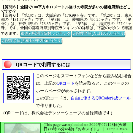
【質問６】全国で100平方キロメートル当りの寺院が多いの都道府県はどこ
ですか？
【回答６】「第1位」は、大阪府の『176.99ヶ寺』です。「第2位」は、東京
都の『131.77ヶ寺』です。「第3位」は、愛知県の『90.25ヶ寺』です。「第
4位」は、神奈川県の『78.85ヶ寺』です。「第5位」は、滋賀県の『77.04ヶ
寺』です。全国の都道府県別寺院ランキングの詳細は、下記のボタンで確認
できます。
都道府県別寺院数ランキング
寺院数順位(人口10万人当たり)
寺院数順位(面積100平方Km当たり)
QRコードで利用するには
このページをスマートフォンなどから読み込む場合
は、上記の
QRコード
を読み取ると、このページの
ホームページが表示されます。
このQRコードは、
自由に使えるQRCode作成ツール
で作りました。
（QRコードは、株式会社デンソーウェーブの登録商標です）
[This page was uploaded on 2026年07月28日(火曜
日)08時35分46秒]
『お寺メイト』 ｜ Temple Mate