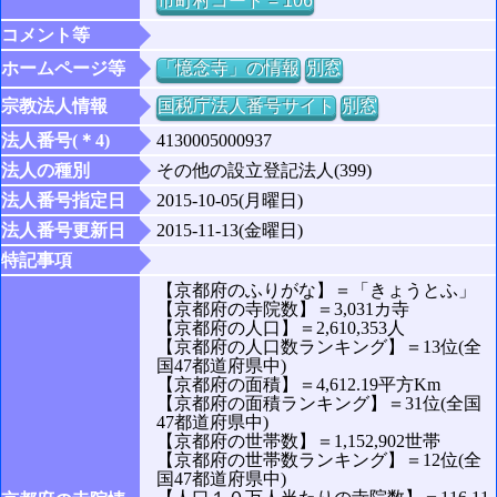
市町村コード = 106
コメント等
ホームページ等
「憶念寺」の情報
別窓
宗教法人情報
国税庁法人番号サイト
別窓
法人番号(＊4)
4130005000937
法人の種別
その他の設立登記法人(399)
法人番号指定日
2015-10-05(月曜日)
法人番号更新日
2015-11-13(金曜日)
特記事項
【京都府のふりがな】＝「きょうとふ」
【京都府の寺院数】＝3,031カ寺
【京都府の人口】＝2,610,353人
【京都府の人口数ランキング】＝13位(全
国47都道府県中)
【京都府の面積】＝4,612.19平方Km
【京都府の面積ランキング】＝31位(全国
47都道府県中)
【京都府の世帯数】＝1,152,902世帯
【京都府の世帯数ランキング】＝12位(全
国47都道府県中)