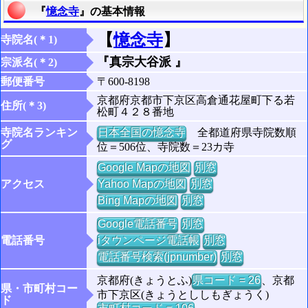
『
憶念寺
』の基本情報
【
憶念寺
】
寺院名(＊1)
『真宗大谷派 』
宗派名(＊2)
郵便番号
〒600-8198
京都府京都市下京区高倉通花屋町下る若
住所(＊3)
松町４２８番地
寺院名ランキン
日本全国の憶念寺
全都道府県寺院数順
グ
位＝506位、寺院数＝23カ寺
Google Mapの地図
別窓
アクセス
Yahoo Mapの地図
別窓
Bing Mapの地図
別窓
Google電話番号
別窓
電話番号
iタウンページ電話帳
別窓
電話番号検索(jpnumber)
別窓
京都府(きょうとふ)
県コード = 26
、京都
県・市町村コー
市下京区(きょうとししもぎょうく)
ド