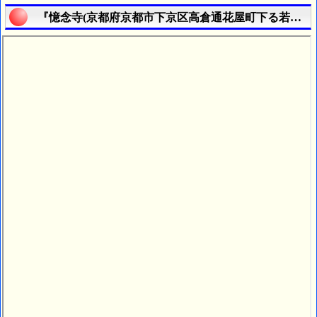
『憶念寺(京都府京都市下京区高倉通花屋町下る若松町