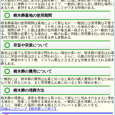
や大都市の中心部に見られる樹木葬で、狭い土地に季節の折々の花を植え、
その近くに埋葬スペースを設けるタイプ。一般的に駅から近い便利な場所に
あるため、参拝する人が気軽に訪れることができる特徴がある。
樹木葬墓地の使用期間
樹木葬墓地の使用期間は墓地によって異なるが、一般的には管理費は不要で
使用期間は１０年、２０年、３０年と決まられている場合が多い。その場合
は、期間が終了した後は遺骨が合同墓や集合墓へ移されることが一般的であ
る。管理費が必要となる場合は、一般のお墓と同様に管理費を払い続ければ
永代で使用し続けることが出来る所も多数ある。
宗旨や宗派について
最近はお墓でも宗旨や宗派が問われない場合が多いが、樹木葬の場合はお墓
以上に宗旨や宗派はほとんど問われない。さらに、仏教の宗旨や宗派だけで
なく、神道やキリスト教、イスラム教などさまざまな宗教を受け入れる樹木
葬もある。
樹木葬の費用について
一般的には、樹木葬の費用はお墓と比べると墓石の購入費用が不要なためか
なり安く抑えられる。また管理費もお墓に比べると安い場合が多い。
樹木葬の埋葬方法
樹木葬の埋葬は、遺骨を骨壷から取り出して紙などに包みそのまま土に埋め
る場合と、骨壷ごと埋葬する場合がある。一般的に誰を埋葬したかがわかる
ように、埋葬した場所に樹木を植えたりプレートを置いたりする。
詳細はこのリンク【樹木葬って何？】