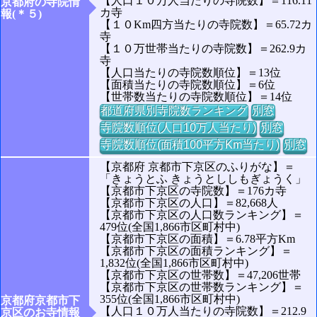
【人口１０万人当たりの寺院数】＝116.11
京都府の寺院情
カ寺
報(＊５)
【１０Km四方当たりの寺院数】＝65.72カ
寺
【１０万世帯当たりの寺院数】＝262.9カ
寺
【人口当たりの寺院数順位】＝13位
【面積当たりの寺院数順位】＝6位
【世帯数当たりの寺院数順位】＝14位
都道府県別寺院数ランキング
別窓
寺院数順位(人口10万人当たり)
別窓
寺院数順位(面積100平方Km当たり)
別窓
【京都府 京都市下京区のふりがな】＝
「きょうとふ きょうとししもぎょうく」
【京都市下京区の寺院数】＝176カ寺
【京都市下京区の人口】＝82,668人
【京都市下京区の人口数ランキング】＝
479位(全国1,866市区町村中)
【京都市下京区の面積】＝6.78平方Km
【京都市下京区の面積ランキング】＝
1,832位(全国1,866市区町村中)
【京都市下京区の世帯数】＝47,206世帯
【京都市下京区の世帯数ランキング】＝
355位(全国1,866市区町村中)
京都府京都市下
【人口１０万人当たりの寺院数】＝212.9
京区のお寺情報