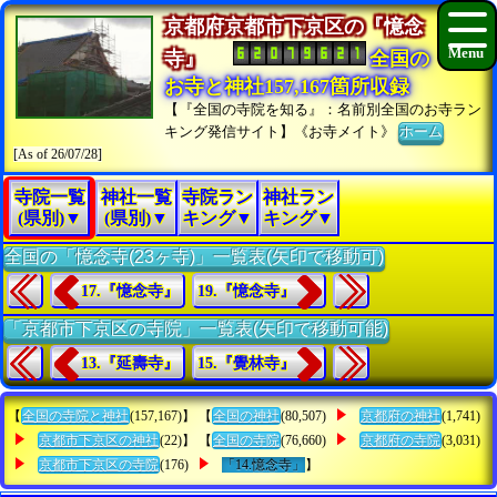
京都府京都市下京区の『憶念
寺』
全国の
お寺と神社157,167箇所収録
【『全国の寺院を知る』：名前別全国のお寺ラン
キング発信サイト】《お寺メイト》
ホーム
[As of 26/07/28]
寺院一覧
神社一覧
寺院ラン
神社ラン
(県別)▼
(県別)▼
キング▼
キング▼
全国の「憶念寺(23ヶ寺)」一覧表(矢印で移動可)
17.『憶念寺』
19.『憶念寺』
「京都市下京区の寺院」一覧表(矢印で移動可能)
13.『延壽寺』
15.『覺林寺』
【
全国の寺院と神社
(157,167)】 【
全国の神社
(80,507)
京都府の神社
(1,741)
京都市下京区の神社
(22)】 【
全国の寺院
(76,660)
京都府の寺院
(3,031)
京都市下京区の寺院
(176)
「14.憶念寺」
】