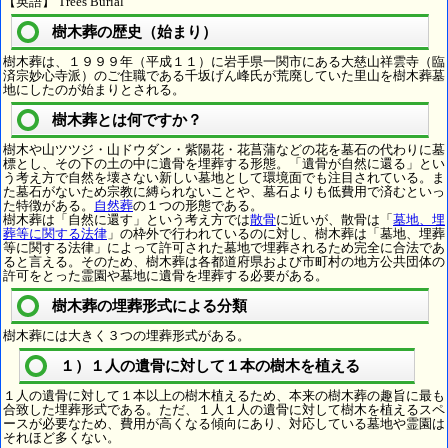
【英語】 Trees Burial
樹木葬の歴史（始まり）
樹木葬は、１９９９年（平成１１）に岩手県一関市にある大慈山祥雲寺（臨
済宗妙心寺派）のご住職である千坂げん峰氏が荒廃していた里山を樹木葬墓
地にしたのが始まりとされる。
樹木葬とは何ですか？
樹木や山ツツジ・山ドウダン・紫陽花・花菖蒲などの花を墓石の代わりに墓
標とし、その下の土の中に遺骨を埋葬する形態。「遺骨が自然に還る」とい
う考え方で自然を壊さない新しい墓地として環境面でも注目されている。ま
た墓石がないため宗教に縛られないことや、墓石よりも低費用で済むといっ
た特徴がある。
自然葬
の１つの形態である。
樹木葬は「自然に還す」という考え方では
散骨
に近いが、散骨は「
墓地、埋
葬等に関する法律
」の枠外で行われているのに対し、樹木葬は「墓地、埋葬
等に関する法律」によって許可された墓地で埋葬されるため完全に合法であ
ると言える。そのため、樹木葬は各都道府県および市町村の地方公共団体の
許可をとった霊園や墓地に遺骨を埋葬する必要がある。
樹木葬の埋葬形式による分類
樹木葬には大きく３つの埋葬形式がある。
１）１人の遺骨に対して１本の樹木を植える
１人の遺骨に対して１本以上の樹木植えるため、本来の樹木葬の趣旨に最も
合致した埋葬形式である。ただ、１人１人の遺骨に対して樹木を植えるスペ
ースが必要なため、費用が高くなる傾向にあり、対応している墓地や霊園は
それほど多くない。