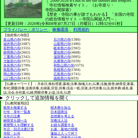
｜
2006-2026
It's fun to see
the shrines and temples.
「寺社情報検索サイト」
《お寺巡り・
寺院仏閣探索》
【歴史・寺院の事が誰でもわかる】
「全国の寺院
の総合情報サイト ～寺院仏閣超入門～」
【更新日時：2026年(令和08年)07月27日（月曜日）12時32分01秒】
プライバシー・ポリシー
、
稼働環境
、
利用規約
【他府県の寺院】
富山県の寺
(1604)
石川県の寺
(1380)
福井県の寺
(1687)
山梨県の寺
(1490)
長野県の寺
(1555)
岐阜県の寺
(2302)
静岡県の寺
(2602)
愛知県の寺
(4668)
三重県の寺
(2342)
滋賀県の寺
(3095)
大阪府の寺
(3372)
兵庫県の寺
(3259)
奈良県の寺
(1799)
和歌山県の寺
(1573)
鳥取県の寺
(467)
島根県の寺
(1304)
岡山県の寺
(1380)
広島県の寺
(1741)
山口県の寺
(1413)
徳島県の寺
(633)
【仏教キーワード】：月命日;角柱塔婆;墓相;法事;御魂入れ;仏事;法施;散骨;納骨堂;家墓;
祭祀;開眼供養;追善供養;夫婦墓;宗旨;供養;倶会一処;宗派;永代供養;仏法;樹木葬;戒名;墓
誌;法会;合祀墓;仏縁;閉眼供養;お盆;法名;仏恩
クリックして追加情報を開く
【仏教関連用語】
散骨を検索する
樹木葬を知る
行年・享年一覧表
日本国憲法
今年の法事
自然葬を考える
納骨堂を調べる
宗教法人法
親鸞聖人を理解する
お経を調査する
年忌・回忌法要計算
お墓・墓地の情報
寺院・お寺
蓮如上人って何？
御朱印を学ぶ
墓地・埋葬等の法律