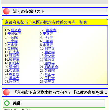
近くの寺院リスト
京都府京都市下京区の憶念寺付近のお寺一覧表
175.
蓮光寺
176.
祟泉寺
1.
安阿弥寺
2.
安養寺
3.
一音院
4.
一行寺
5.
一念寺
6.
一柳寺
7.
永念寺
8.
永養寺
9.
英鏡院
10.
圓光寺
11.
円成寺
12.
圓徳寺
13.
延壽寺
15.
覺林寺
16.
勧持院
17.
観音寺
18.
閑唱寺
19.
願教寺
20.
帰命院
21.
歸命教会
22.
久遠院
23.
久成院
24.
教音院
25.
興正寺
26.
極樂寺
27.
玉樹寺
28.
欽仰寺
29.
金光寺
「京都市下京区樹木葬って何？」【仏教の言葉を調べ
英語