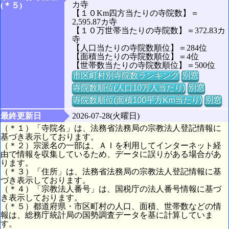
カ寺
(＊５)
【１０Km四方当たりの寺院数】＝
2,595.87カ寺
【１０万世帯当たりの寺院数】＝372.83カ
寺
【人口当たりの寺院数順位】＝284位
【面積当たりの寺院数順位】＝4位
【世帯数当たりの寺院数順位】＝500位
市区町村別寺院数ランキング
別窓
寺院数順位(人口10万人当たり)
別窓
寺院数順位(面積100平方Km当たり)
別窓
最終更新日
2026-07-28(火曜日)
（＊１）「寺院名」は、法務省法務局の宗教法人登記情報に
基づき表示しております。
（＊２）宗派名の一部は、ＡＩを利用してインターネット経
由で情報を収集しているため、データに誤りがある場合があ
ります。
（＊３）「住所」は、法務省法務局の宗教法人登記情報に基
づき表示しております。
（＊４）「宗教法人番号」は、国税庁の法人番号情報に基づ
き表示しております。
（＊５）都道府県・市区町村の人口、面積、世帯数などの情
報は、総務庁統計局の国勢調査データを基に計算していま
す。