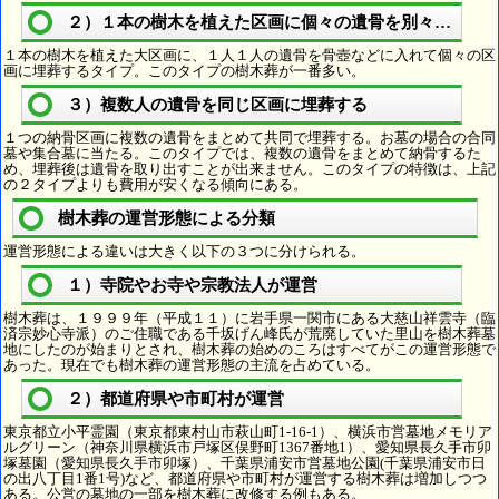
２）１本の樹木を植えた区画に個々の遺骨を別々に埋葬
１本の樹木を植えた大区画に、１人１人の遺骨を骨壺などに入れて個々の区
画に埋葬するタイプ。このタイプの樹木葬が一番多い。
３）複数人の遺骨を同じ区画に埋葬する
１つの納骨区画に複数の遺骨をまとめて共同で埋葬する。お墓の場合の合同
墓や集合墓に当たる。このタイプでは、複数の遺骨をまとめて納骨するた
め、埋葬後は遺骨を取り出すことが出来ません。このタイプの特徴は、上記
の２タイプよりも費用が安くなる傾向にある。
樹木葬の運営形態による分類
運営形態による違いは大きく以下の３つに分けられる。
１）寺院やお寺や宗教法人が運営
樹木葬は、１９９９年（平成１１）に岩手県一関市にある大慈山祥雲寺（臨
済宗妙心寺派）のご住職である千坂げん峰氏が荒廃していた里山を樹木葬墓
地にしたのが始まりとされ、樹木葬の始めのころはすべてがこの運営形態で
あった。現在でも樹木葬の運営形態の主流を占めている。
２）都道府県や市町村が運営
東京都立小平霊園（東京都東村山市萩山町1-16-1）、横浜市営墓地メモリア
ルグリーン（神奈川県横浜市戸塚区俣野町1367番地1）、愛知県長久手市卯
塚墓園（愛知県長久手市卯塚）、千葉県浦安市営墓地公園(千葉県浦安市日
の出八丁目1番1号)など、都道府県や市町村が運営する樹木葬は増加しつつ
ある。公営の墓地の一部を樹木葬に改修する例もある。