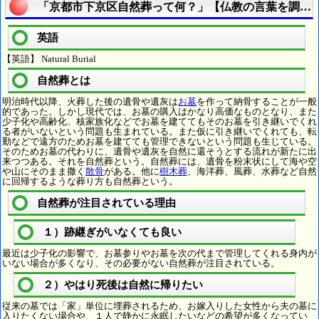
「京都市下京区自然葬って何？」【仏教の言葉を調べ
英語
【英語】 Natural Burial
自然葬とは
明治時代以降、火葬した後の遺骨や遺灰は
お墓
を作って納骨することが一般
的であった。しかし現代では、お墓の購入はかなり高価なものとなり、また
少子化や高齢化、核家族化などでお墓を建ててもそのお墓を引き継いでくれ
る者がいないという問題も生まれている。また仮に引き継いでくれても、転
勤などで遠方のためお墓を建てても管理できないという問題も生じている。
そのためお墓の代わりに、遺骨や遺灰を自然に還そうとする流れが新たに出
来つつある。それを自然葬という。自然葬には、遺骨を粉末状にして海や空
や山にそのまま撒く
散骨
がある。他に
樹木葬
、海洋葬、風葬、水葬など自然
に回帰するような葬り方も自然葬という。
自然葬が注目されている理由
１）跡継ぎがいなくても良い
最近は少子化の影響で、お墓参りやお墓を次の代まで管理してくれる身内が
いない場合が多くなり、その必要がない自然葬が注目されている。
２）やはり死後は自然に帰りたい
従来の墓では「家」単位に埋葬されるため、お嫁入りした女性から夫の墓に
入りたくない場合や、１人で静かに永眠したいなどの希望が多くなってい