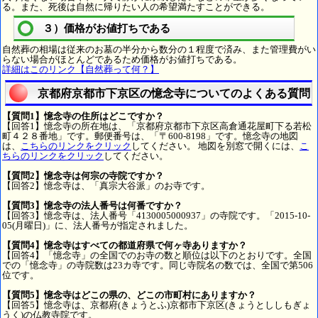
る。また、死後は自然に帰りたい人の希望満たすことができる。
３）価格がお値打ちである
自然葬の相場は従来のお墓の半分から数分の１程度で済み、また管理費がい
らない場合がほとんどであるため価格がお値打ちである。
詳細はこのリンク【自然葬って何？】
京都府京都市下京区の憶念寺についてのよくある質問
【質問1】憶念寺の住所はどこですか？
【回答1】憶念寺の所在地は、「京都府京都市下京区高倉通花屋町下る若松
町４２８番地」です。郵便番号は、「〒600-8198」です。憶念寺の地図
は、
こちらのリンクをクリック
してください。 地図を別窓で開くには、
こ
ちらのリンクをクリック
してください。
【質問2】憶念寺は何宗の寺院ですか？
【回答2】憶念寺は、「真宗大谷派」のお寺です。
【質問3】憶念寺の法人番号は何番ですか？
【回答3】憶念寺は、法人番号「4130005000937」の寺院です。「2015-10-
05(月曜日)」に、法人番号が指定されました。
【質問4】憶念寺はすべての都道府県で何ヶ寺ありますか？
【回答4】「憶念寺」の全国でのお寺の数と順位は以下のとおりです。全国
での「憶念寺」の寺院数は23カ寺です。同じ寺院名の数では、全国で第506
位です。
【質問5】憶念寺はどこの県の、どこの市町村にありますか？
【回答5】憶念寺は、京都府(きょうとふ)京都市下京区(きょうとししもぎょ
うく)の仏教寺院です。