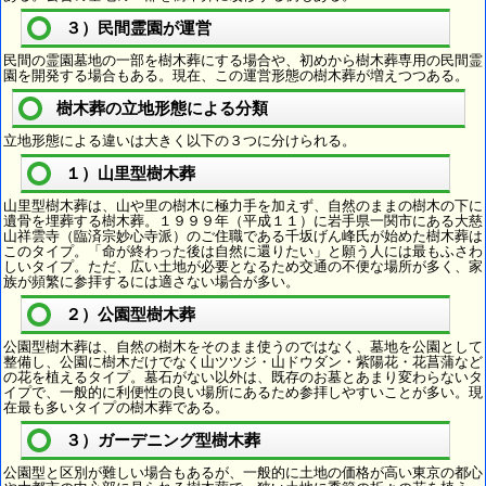
３）民間霊園が運営
民間の霊園墓地の一部を樹木葬にする場合や、初めから樹木葬専用の民間霊
園を開発する場合もある。現在、この運営形態の樹木葬が増えつつある。
樹木葬の立地形態による分類
立地形態による違いは大きく以下の３つに分けられる。
１）山里型樹木葬
山里型樹木葬は、山や里の樹木に極力手を加えず、自然のままの樹木の下に
遺骨を埋葬する樹木葬。１９９９年（平成１１）に岩手県一関市にある大慈
山祥雲寺（臨済宗妙心寺派）のご住職である千坂げん峰氏が始めた樹木葬は
このタイプ。「命が終わった後は自然に還りたい」と願う人には最もふさわ
しいタイプ。ただ、広い土地が必要となるため交通の不便な場所が多く、家
族が頻繁に参拝するには適さない場合が多い。
２）公園型樹木葬
公園型樹木葬は、自然の樹木をそのまま使うのではなく、墓地を公園として
整備し、公園に樹木だけでなく山ツツジ・山ドウダン・紫陽花・花菖蒲など
の花を植えるタイプ。墓石がない以外は、既存のお墓とあまり変わらないタ
イプで、一般的に利便性の良い場所にあるため参拝しやすいことが多い。現
在最も多いタイプの樹木葬である。
３）ガーデニング型樹木葬
公園型と区別が難しい場合もあるが、一般的に土地の価格が高い東京の都心