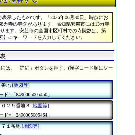
示したものです。「2026年06月30日」時点にお
368カ寺の寺院があります。高知県安芸市には13カ寺
あたります。安芸市の全国市区町村での寺院数は、第
検索】にキーワードを入力してください。
覧表
細は、「詳細」ボタンを押す。(漢字コード順にソー
５番地
[地図等]
ド=「8490005005450」
２０２９番地３
[地図等]
ド=「2490005005464」
７７１番地
[地図等]