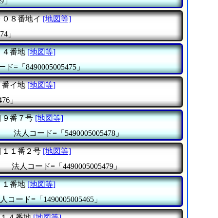
69」
００８番地イ
[地図等]
74」
５４番地
[地図等]
ド=「8490005005475」
６番イ地
[地図等]
476」
目９番７号
[地図等]
』
法人コード=「5490005005478」
目１１番２号
[地図等]
』
法人コード=「4490005005479」
７１番地
[地図等]
人コード=「1490005005465」
１４番地
[地図等]