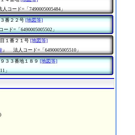
法人コード=「7490005005484」
３番２２号
[地図等]
ード=「6490005005502」
目１番２１号
[地図等]
寺
』
法人コード=「6490005005510」
９３３番地１８９
[地図等]
11」
)