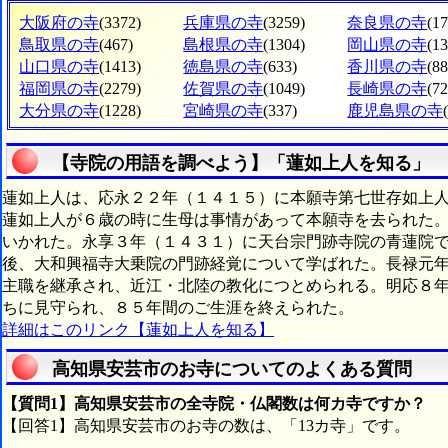
大阪府の寺
(3372)
兵庫県の寺
(3259)
奈良県の寺
(1
鳥取県の寺
(467)
島根県の寺
(1304)
岡山県の寺
(1
山口県の寺
(1413)
徳島県の寺
(633)
香川県の寺
(88
福岡県の寺
(2279)
佐賀県の寺
(1049)
長崎県の寺
(72
大分県の寺
(1228)
宮崎県の寺
(337)
鹿児島県の寺
【寺院の用語を調べよう】「蓮如上人を知る」
蓮如上人は、応永２２年（１４１５）に本願寺第七世存如上
蓮如上人が６歳の時に生母は事情があって本願寺を去られた。
いかれた。永享３年（１４３１）に天台宗門跡寺院の青蓮院
後、大和興福寺大乗院の門跡経覚について学ばれた。長禄元
主職を継承され、近江・北陸の教化につとめられる。明応８
ちに見守られ、８５年間のご生涯を終えられた。
詳細はこのリンク【蓮如上人を知る】
高知県安芸市のお寺についてのよくある質問
【質問1】高知県安芸市の全寺院・仏閣数は何カ寺ですか？
【回答1】高知県安芸市のお寺の数は、「13カ寺」です。