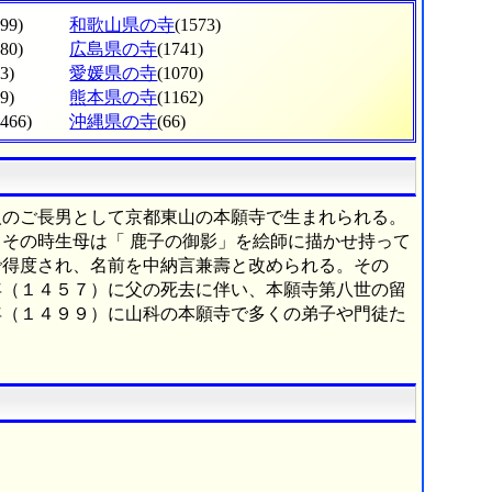
799)
和歌山県の寺
(1573)
380)
広島県の寺
(1741)
3)
愛媛県の寺
(1070)
9)
熊本県の寺
(1162)
(466)
沖縄県の寺
(66)
人のご長男として京都東山の本願寺で生まれられる。
その時生母は「 鹿子の御影」を絵師に描かせ持って
で得度され、名前を中納言兼壽と改められる。その
年（１４５７）に父の死去に伴い、本願寺第八世の留
年（１４９９）に山科の本願寺で多くの弟子や門徒た