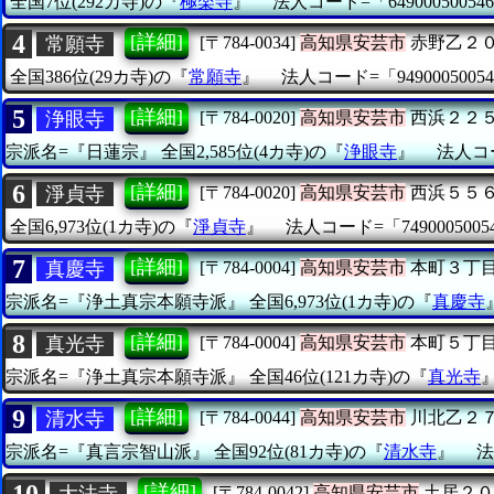
全国7位(292カ寺)の『
極楽寺
』
法人コード=「64900050054
4
[詳細]
常願寺
[〒784-0034]
高知県安芸市
赤野乙２
全国386位(29カ寺)の『
常願寺
』
法人コード=「94900050054
5
[詳細]
浄眼寺
[〒784-0020]
高知県安芸市
西浜２２
宗派名=『日蓮宗』
全国2,585位(4カ寺)の『
浄眼寺
』
法人コー
6
[詳細]
淨貞寺
[〒784-0020]
高知県安芸市
西浜５５
全国6,973位(1カ寺)の『
淨貞寺
』
法人コード=「7490005005
7
[詳細]
真慶寺
[〒784-0004]
高知県安芸市
本町３丁
宗派名=『浄土真宗本願寺派』
全国6,973位(1カ寺)の『
真慶寺
8
[詳細]
真光寺
[〒784-0004]
高知県安芸市
本町５丁
宗派名=『浄土真宗本願寺派』
全国46位(121カ寺)の『
真光寺
9
[詳細]
清水寺
[〒784-0044]
高知県安芸市
川北乙２
宗派名=『真言宗智山派』
全国92位(81カ寺)の『
清水寺
』
法
10
[詳細]
大法寺
[〒784-0042]
高知県安芸市
土居２０