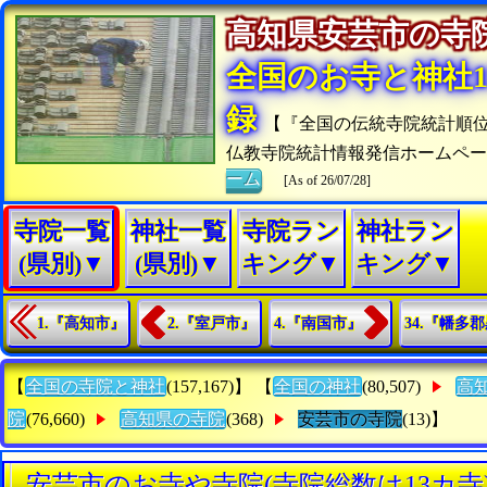
高知県安芸市の
全国のお寺と神社15
録
【『全国の伝統寺院統計順
仏教寺院統計情報発信ホームペ
ーム
[As of 26/07/28]
寺院一覧
神社一覧
寺院ラン
神社ラン
(県別)▼
(県別)▼
キング▼
キング▼
1.『高知市』
2.『室戸市』
4.『南国市』
34.『幡多
【
全国の寺院と神社
(157,167)】 【
全国の神社
(80,507)
高
院
(76,660)
高知県の寺院
(368)
安芸市の寺院
(13)】
安芸市のお寺や寺院(寺院総数は13カ寺