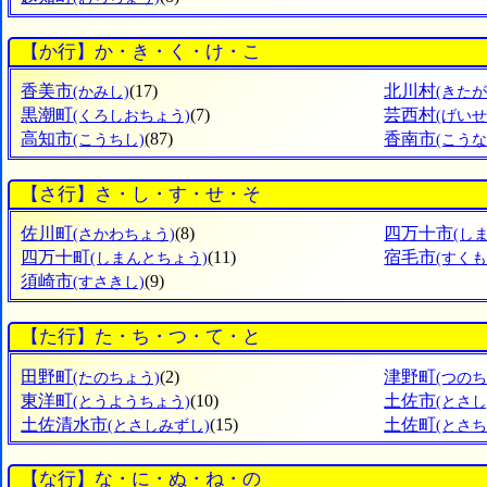
【か行】か・き・く・け・こ
香美市
(17)
北川村
(かみし)
(きた
黒潮町
(7)
芸西村
(くろしおちょう)
(げい
高知市
(87)
香南市
(こうちし)
(こうな
【さ行】さ・し・す・せ・そ
佐川町
(8)
四万十市
(さかわちょう)
(し
四万十町
(11)
宿毛市
(しまんとちょう)
(すくも
須崎市
(9)
(すさきし)
【た行】た・ち・つ・て・と
田野町
(2)
津野町
(たのちょう)
(つのち
東洋町
(10)
土佐市
(とうようちょう)
(とさし
土佐清水市
(15)
土佐町
(とさしみずし)
(とさち
【な行】な・に・ぬ・ね・の