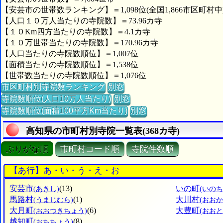
【安芸市の世帯数ランキング】＝1,098位(全国1,866市区町村中
【人口１０万人当たりの寺院数】＝73.96カ寺
【１０Km四方当たりの寺院数】＝4.1カ寺
【１０万世帯当たりの寺院数】＝170.96カ寺
【人口当たりの寺院数順位】＝1,007位
【面積当たりの寺院数順位】＝1,538位
【世帯数当たりの寺院数順位】＝1,076位
市区町村別寺院数ランキング
別窓
寺院数順位(人口10万人当たり)
別窓
寺院数順位(面積100平方Km当たり)
別窓
高知県の市町村別寺院一覧表(368カ寺)
ぶりがな順
市町村コード順
寺院件数順
【あ行】あ・い・う・え・お
安芸市
(13)
いの町
(あきし)
(いのち
馬路村
(1)
大川村
(うまじむら)
(おお
大月町
(6)
大豊町
(おおつきちょう)
(おお
越知町
(8)
(おちちょう)