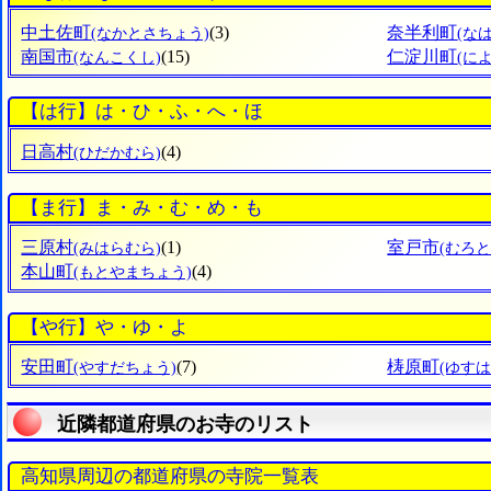
中土佐町
(3)
奈半利町
(なかとさちょう)
(な
南国市
(15)
仁淀川町
(なんこくし)
(に
【は行】は・ひ・ふ・へ・ほ
日高村
(4)
(ひだかむら)
【ま行】ま・み・む・め・も
三原村
(1)
室戸市
(みはらむら)
(むろと
本山町
(4)
(もとやまちょう)
【や行】や・ゆ・よ
安田町
(7)
梼原町
(やすだちょう)
(ゆす
近隣都道府県のお寺のリスト
高知県周辺の都道府県の寺院一覧表