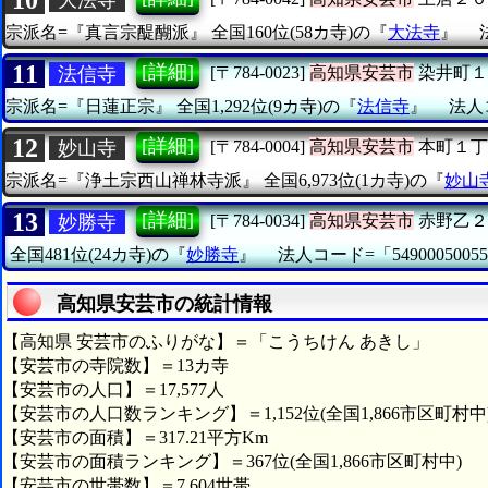
宗派名=『真言宗醍醐派』
全国160位(58カ寺)の『
大法寺
』
11
[詳細]
法信寺
[〒784-0023]
高知県安芸市
染井町１
宗派名=『日蓮正宗』
全国1,292位(9カ寺)の『
法信寺
』
法人コ
12
[詳細]
妙山寺
[〒784-0004]
高知県安芸市
本町１丁
宗派名=『浄土宗西山禅林寺派』
全国6,973位(1カ寺)の『
妙山
13
[詳細]
妙勝寺
[〒784-0034]
高知県安芸市
赤野乙２
全国481位(24カ寺)の『
妙勝寺
』
法人コード=「54900050055
高知県安芸市の統計情報
【高知県 安芸市のふりがな】＝「こうちけん あきし」
【安芸市の寺院数】＝13カ寺
【安芸市の人口】＝17,577人
【安芸市の人口数ランキング】＝1,152位(全国1,866市区町村中
【安芸市の面積】＝317.21平方Km
【安芸市の面積ランキング】＝367位(全国1,866市区町村中)
【安芸市の世帯数】＝7,604世帯