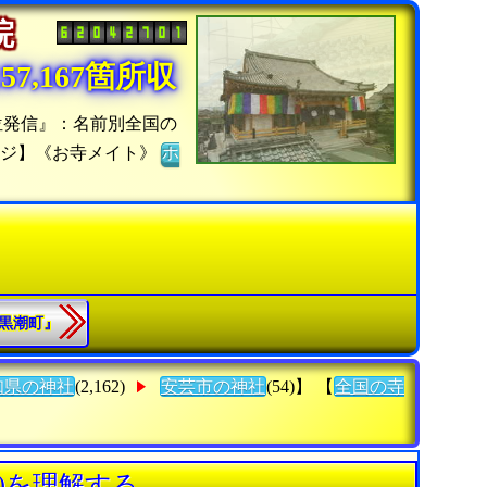
寺院
7,167箇所収
位発信』：名前別全国の
ージ】《お寺メイト》
ホ
郡黒潮町』
知県の神社
(2,162)
安芸市の神社
(54)】 【
全国の寺
)を理解する