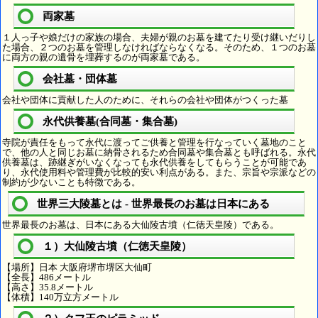
両家墓
１人っ子や娘だけの家族の場合、夫婦が親のお墓を建てたり受け継いだりし
た場合、２つのお墓を管理しなければならなくなる。そのため、１つのお墓
に両方の親の遺骨を埋葬するのが両家墓である。
会社墓・団体墓
会社や団体に貢献した人のために、それらの会社や団体がつくった墓
永代供養墓(合同墓・集合墓)
寺院が責任をもって永代に渡ってご供養と管理を行なっていく墓地のこと
で、他の人と同じお墓に納骨されるため合同墓や集合墓とも呼ばれる。永代
供養墓は、跡継ぎがいなくなっても永代供養をしてもらうことが可能であ
り、永代使用料や管理費が比較的安い利点がある。また、宗旨や宗派などの
制約が少ないことも特徴である。
世界三大陵墓とは - 世界最長のお墓は日本にある
世界最長のお墓は、日本にある大仙陵古墳（仁徳天皇陵）である。
１）大仙陵古墳（仁徳天皇陵）
【場所】日本 大阪府堺市堺区大仙町
【全長】486メートル
【高さ】35.8メートル
【体積】140万立方メートル