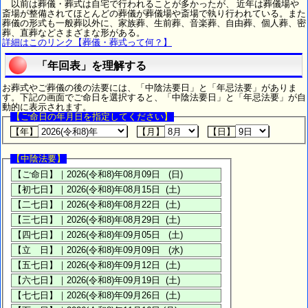
以前は葬儀・葬式は自宅で行われることが多かったが、 近年は葬儀場や
斎場が整備されてほとんどの葬儀が葬儀場や斎場で執り行われている。また
葬儀の形式も一般葬以外に、家族葬、生前葬、音楽葬、自由葬、個人葬、密
葬、直葬などさまざまな形がある。
詳細はこのリンク【葬儀・葬式って何？】
「年回表」を理解する
お葬式やご葬儀の後の法要には、「中陰法要日」と「年忌法要」がありま
す。下記の画面でご命日を選択すると、「中陰法要日」と「年忌法要」が自
動的に表示されます。
【ご命日の年月日を指定してください】
【年】
【月】
【日】
【中陰法要】