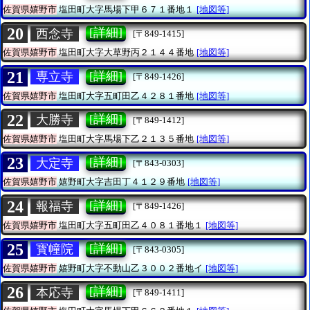
佐賀県嬉野市
塩田町大字馬場下甲６７１番地１
[地図等]
20
[詳細]
西念寺
[〒849-1415]
佐賀県嬉野市
塩田町大字大草野丙２１４４番地
[地図等]
21
[詳細]
専立寺
[〒849-1426]
佐賀県嬉野市
塩田町大字五町田乙４２８１番地
[地図等]
22
[詳細]
大勝寺
[〒849-1412]
佐賀県嬉野市
塩田町大字馬場下乙２１３５番地
[地図等]
23
[詳細]
大定寺
[〒843-0303]
佐賀県嬉野市
嬉野町大字吉田丁４１２９番地
[地図等]
24
[詳細]
報福寺
[〒849-1426]
佐賀県嬉野市
塩田町大字五町田乙４０８１番地１
[地図等]
25
[詳細]
寳幢院
[〒843-0305]
佐賀県嬉野市
嬉野町大字不動山乙３００２番地イ
[地図等]
26
[詳細]
本応寺
[〒849-1411]