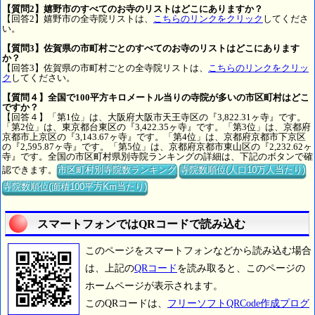
【質問2】嬉野市のすべてのお寺のリストはどこにありますか？
【回答2】嬉野市の全寺院リストは、
こちらのリンクをクリック
してくださ
い。
【質問3】佐賀県の市町村ごとのすべてのお寺のリストはどこにあります
か？
【回答3】佐賀県の市町村ごとの全寺院リストは、
こちらのリンクをクリッ
ク
してください。
【質問４】全国で100平方キロメートル当りの寺院が多いの市区町村はどこ
ですか？
【回答４】「第1位」は、大阪府大阪市天王寺区の『3,822.31ヶ寺』です。
「第2位」は、東京都台東区の『3,422.35ヶ寺』です。「第3位」は、京都府
京都市上京区の『3,143.67ヶ寺』です。「第4位」は、京都府京都市下京区
の『2,595.87ヶ寺』です。「第5位」は、京都府京都市東山区の『2,232.62ヶ
寺』です。全国の市区町村県別寺院ランキングの詳細は、下記のボタンで確
認できます。
市区町村別寺院数ランキング
寺院数順位(人口10万人当たり)
寺院数順位(面積100平方Km当たり)
スマートフォンではQRコードで読み込む
このページをスマートフォンなどから読み込む場合
は、上記の
QRコード
を読み取ると、このページの
ホームページが表示されます。
このQRコードは、
フリーソフトQRCode作成プログ