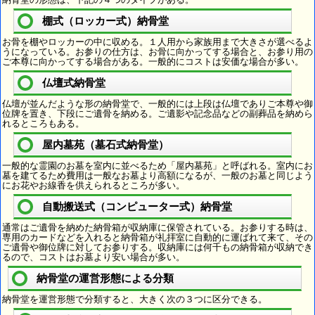
棚式（ロッカー式）納骨堂
お骨を棚やロッカーの中に収める。１人用から家族用まで大きさが選べるよ
うになっている。お参りの仕方は、お骨に向かってする場合と、お参り用の
ご本尊に向かってする場合がある。一般的にコストは安価な場合が多い。
仏壇式納骨堂
仏壇が並んだような形の納骨堂で、一般的には上段は仏壇でありご本尊や御
位牌を置き、下段にご遺骨を納める。ご遺影や記念品などの副葬品を納めら
れるところもある。
屋内墓苑（墓石式納骨堂）
一般的な霊園のお墓を室内に並べるため「屋内墓苑」と呼ばれる。室内にお
墓を建てるため費用は一般なお墓より高額になるが、一般のお墓と同じよう
にお花やお線香を供えられるところが多い。
自動搬送式（コンピューター式）納骨堂
通常はご遺骨を納めた納骨箱が収納庫に保管されている。お参りする時は、
専用のカードなどを入れると納骨箱が礼拝室に自動的に運ばれて来て、その
ご遺骨や御位牌に対してお参りする。収納庫には何千もの納骨箱が収納でき
るので、コストはお墓より安い場合が多い。
納骨堂の運営形態による分類
納骨堂を運営形態で分類すると、大きく次の３つに区分できる。