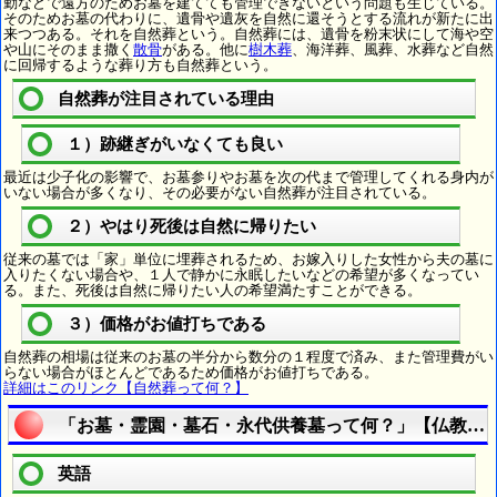
勤などで遠方のためお墓を建てても管理できないという問題も生じている。
そのためお墓の代わりに、遺骨や遺灰を自然に還そうとする流れが新たに出
来つつある。それを自然葬という。自然葬には、遺骨を粉末状にして海や空
や山にそのまま撒く
散骨
がある。他に
樹木葬
、海洋葬、風葬、水葬など自然
に回帰するような葬り方も自然葬という。
自然葬が注目されている理由
１）跡継ぎがいなくても良い
最近は少子化の影響で、お墓参りやお墓を次の代まで管理してくれる身内が
いない場合が多くなり、その必要がない自然葬が注目されている。
２）やはり死後は自然に帰りたい
従来の墓では「家」単位に埋葬されるため、お嫁入りした女性から夫の墓に
入りたくない場合や、１人で静かに永眠したいなどの希望が多くなってい
る。また、死後は自然に帰りたい人の希望満たすことができる。
３）価格がお値打ちである
自然葬の相場は従来のお墓の半分から数分の１程度で済み、また管理費がい
らない場合がほとんどであるため価格がお値打ちである。
詳細はこのリンク【自然葬って何？】
「お墓・霊園・墓石・永代供養墓って何？」【仏教用
英語