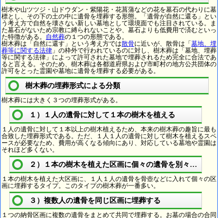
樹木や山ツツジ・山ドウダン・紫陽花・花菖蒲などの花を墓石の代わりに墓
標とし、その下の土の中に遺骨を埋葬する形態。「遺骨が自然に還る」とい
う考え方で自然を壊さない新しい墓地として環境面でも注目されている。ま
た墓石がないため宗教に縛られないことや、墓石よりも低費用で済むといっ
た特徴がある。
自然葬
の１つの形態である。
樹木葬は「自然に還す」という考え方では
散骨
に近いが、散骨は「
墓地、埋
葬等に関する法律
」の枠外で行われているのに対し、樹木葬は「墓地、埋葬
等に関する法律」によって許可された墓地で埋葬されるため完全に合法であ
ると言える。そのため、樹木葬は各都道府県および市町村の地方公共団体の
許可をとった霊園や墓地に遺骨を埋葬する必要がある。
樹木葬の埋葬形式による分類
樹木葬には大きく３つの埋葬形式がある。
１）１人の遺骨に対して１本の樹木を植える
１人の遺骨に対して１本以上の樹木植えるため、本来の樹木葬の趣旨に最も
合致した埋葬形式である。ただ、１人１人の遺骨に対して樹木を植えるスペ
ースが必要なため、費用が高くなる傾向にあり、対応している墓地や霊園は
それほど多くない。
２）１本の樹木を植えた区画に個々の遺骨を別々に埋葬
１本の樹木を植えた大区画に、１人１人の遺骨を骨壺などに入れて個々の区
画に埋葬するタイプ。このタイプの樹木葬が一番多い。
３）複数人の遺骨を同じ区画に埋葬する
１つの納骨区画に複数の遺骨をまとめて共同で埋葬する。お墓の場合の合同