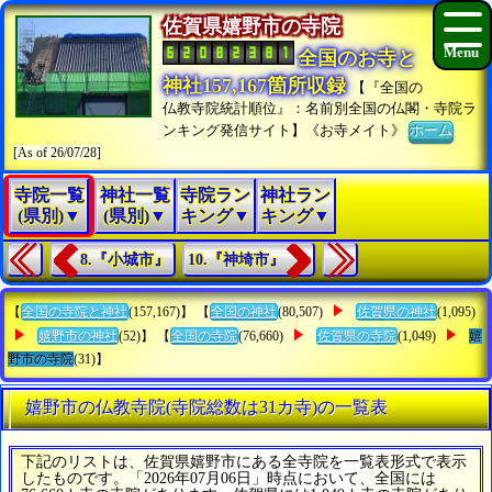
佐賀県嬉野市の寺院
全国のお寺と
神社157,167箇所収録
【『全国の
仏教寺院統計順位』：名前別全国の仏閣・寺院ラ
ンキング発信サイト】《お寺メイト》
ホーム
[As of 26/07/28]
寺院一覧
神社一覧
寺院ラン
神社ラン
(県別)▼
(県別)▼
キング▼
キング▼
8.『小城市』
10.『神埼市』
【
全国の寺院と神社
(157,167)】 【
全国の神社
(80,507)
佐賀県の神社
(1,095)
嬉野市の神社
(52)】 【
全国の寺院
(76,660)
佐賀県の寺院
(1,049)
嬉
野市の寺院
(31)】
嬉野市の仏教寺院(寺院総数は31カ寺)の一覧表
下記のリストは、佐賀県嬉野市にある全寺院を一覧表形式で表示
したものです。「2026年07月06日」時点において、全国には