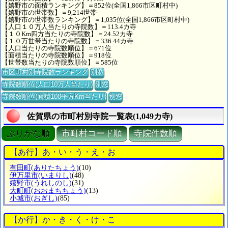
【嬉野市の面積ランキング】＝852位(全国1,866市区町村中)
【嬉野市の世帯数】＝9,214世帯
【嬉野市の世帯数ランキング】＝1,035位(全国1,866市区町村中)
【人口１０万人当たりの寺院数】＝113.4カ寺
【１０Km四方当たりの寺院数】＝24.52カ寺
【１０万世帯当たりの寺院数】＝336.44カ寺
【人口当たりの寺院数順位】＝671位
【面積当たりの寺院数順位】＝918位
【世帯数当たりの寺院数順位】＝585位
市区町村別寺院数ランキング
別窓
寺院数順位(人口10万人当たり)
別窓
寺院数順位(面積100平方Km当たり)
別窓
佐賀県の市町村別寺院一覧表(1,049カ寺)
ぶりがな順
市町村コード順
寺院件数順
【あ行】あ・い・う・え・お
有田町
(ありたちょう)
(10)
伊万里市
(いまりし)
(48)
嬉野市
(うれしのし)
(31)
大町町
(おおまちちょう)
(13)
小城市
(おぎし)
(85)
【か行】か・き・く・け・こ