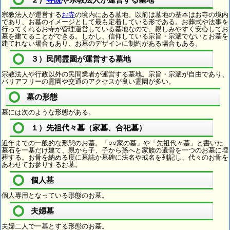
宗教法人が運営する
お寺
の境内にある墓地。以前は墓地の基本はお寺の境内
であり、お墓のイメージとして最も定着している形である。お葬式や法事を
行ってくれるお寺が管理運営している墓地なので、親しみやすく安心してお
墓を建てることができる。しかし、信仰している宗旨・宗派でないとお墓を
建てれない場合もあり、お墓のデザインに制約がある場合もある。
３）民間霊園が運営する墓地
宗教法人や行政以外の民間業者が運営する墓地。宗旨・宗派が自由であり、
バリアフリーの霊園や交通のアクセスが良い霊園が多い。
墓の形態
墓には次のような形態がある。
１）先祖代々墓（家墓、合祀墓）
近年までの一般的な形態のお墓。「○○家の墓」や「先祖代々墓」と書いた
墓石を一基だけ建て、親から子、子から孫へと家族の遺骨を一つのお墓に埋
葬する。お骨を納める度に墓誌か墓碑に法名や戒名を列記し、代々のお骨を
あわせてお参りするお墓。
個人墓
個人専用となっている形態のお墓。
夫婦墓
夫婦二人で一基とする形態のお墓。