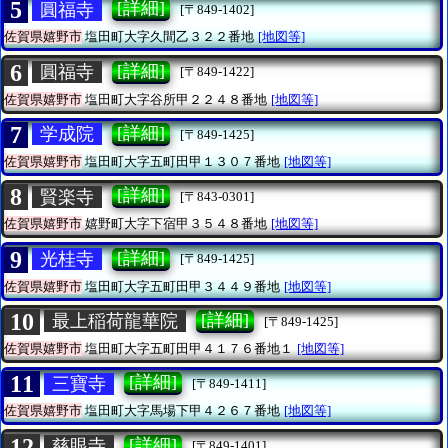
5
[詳細]
圓福寺
[〒849-1402]
佐賀県嬉野市
塩田町大字久間乙３２２番地
[地図等]
6
[詳細]
圓福寺
[〒849-1422]
佐賀県嬉野市
塩田町大字谷所甲２２４８番地
[地図等]
7
[詳細]
学成院
[〒849-1425]
佐賀県嬉野市
塩田町大字五町田甲１３０７番地
[地図等]
8
[詳細]
賢楽寺
[〒843-0301]
佐賀県嬉野市
嬉野町大字下宿甲３５４８番地
[地図等]
9
[詳細]
光桂寺
[〒849-1425]
佐賀県嬉野市
塩田町大字五町田甲３４４９番地
[地図等]
10
[詳細]
最上稲荷龍華院
[〒849-1425]
佐賀県嬉野市
塩田町大字五町田甲４１７６番地１
[地図等]
11
[詳細]
三寶寺
[〒849-1411]
佐賀県嬉野市
塩田町大字馬場下甲４２６７番地
[地図等]
12
[詳細]
慈眼寺
[〒849-1401]