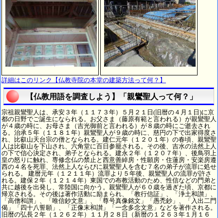
詳細はこのリンク【仏教寺院の本堂の建築方法って何？】
【仏教用語を調査しよう】「親鸞聖人って何？」
宗祖親鸞聖人は、承安３年（１１７３年）５月２１日(旧暦の４月１日)に京
都の日野でご誕生になられる。お父さま（藤原有範と言われる）が親鸞聖人
が４歳の時に、お母さま（吉光御前と言われる）が８歳の時にご逝去され
る。治承５年（１１８１年）親鸞聖人が９歳の時に、慈円の下で出家得度さ
れ、比叡山天台宗の僧となられる。建仁元年（１２０１年）の春頃、親鸞聖
人は比叡山を下山され、六角堂に百日参籠される。その後、吉水の法然上人
の下で信心決定され、弟子となられる。建永２年（１２０７年）、後鳥羽上
皇の怒りに触れ、専修念仏の禁止と西意善綽房・性願房・住蓮房・安楽房遵
西の４名を死罪、法然上人ならびに親鸞聖人を含む７名の弟子が流罪に処せ
られる。 建暦元年（１２１１年）流罪より５年後、親鸞聖人の流罪が許さ
れる。建保２年（１２１４年）東国での布教活動のため、性信などの門弟と
共に越後を出発し、常陸国に向かう。親鸞聖人が６０歳を過ぎた頃、京都に
帰京される。その後は著作活動に励まられ、「教行信証」、「浄土和讃」、
「高僧和讃」、「唯信鈔文意」、「尊号真像銘文」「愚禿鈔」、「入出二門
偈」「四十八誓願」、「正像末和讃」「一念多念文意」などを著作される。
旧暦の弘長２年（１２６２年）１１月２８日（新暦の１２６３年１月１６