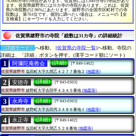
76,660カ寺の寺院があります。佐賀県には1,049カ寺の寺院があり
ます。佐賀県嬉野市には31カ寺の寺院があります。これは、佐賀
県の寺院数の2.96%にあたります。嬉野市の全国市区町村での寺
院数は、第761位です。個別に調べたい場合は、メニューの【全
文検索】にキーワードを入力してください。
佐賀県嬉野市の寺院「総数は31カ寺」の詳細統計
〔詳細モード〕
へ移動。
[佐賀県の寺院一覧]
へ移動。寺院の
詳細は、「詳細」ボタンを押す。(漢字コード順にソート)
1
[詳細]
阿彌陀庵教会
[〒849-1402]
佐賀県嬉野市
塩田町大字久間乙４２７７番地２
[地図等]
2
[詳細]
安徳寺
[〒843-0303]
佐賀県嬉野市
嬉野町大字吉田甲４３４５番地
[地図等]
3
[詳細]
永寿寺
[〒843-0303]
佐賀県嬉野市
嬉野町大字吉田丙３４８６番地イ
[地図等]
4
[詳細]
永正寺
[〒849-1402]
佐賀県嬉野市
塩田町大字久間乙５２８番地
[地図等]