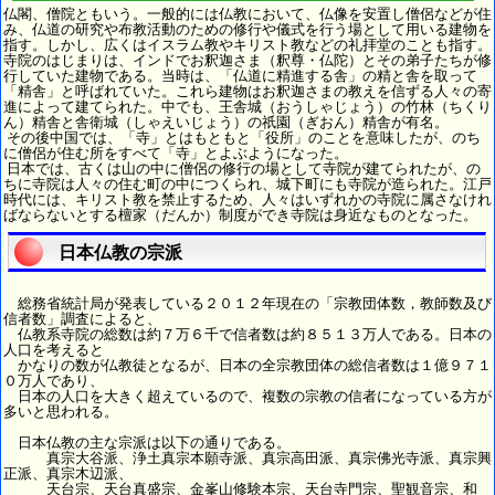
仏閣、僧院ともいう。一般的には仏教において、仏像を安置し僧侶などが住
み、仏道の研究や布教活動のための修行や儀式を行う場として用いる建物を
指す。しかし、広くはイスラム教やキリスト教などの礼拝堂のことも指す。
寺院のはじまりは、インドでお釈迦さま（釈尊・仏陀）とその弟子たちが修
行していた建物である。当時は、「仏道に精進する舎」の精と舎を取って
「精舎」と呼ばれていた。これら建物はお釈迦さまの教えを信ずる人々の寄
進によって建てられた。中でも、王舎城（おうしゃじょう）の竹林（ちくり
ん）精舎と舎衛城（しゃえいじょう）の祇園（ぎおん）精舎が有名。
その後中国では、「寺」とはもともと「役所」のことを意味したが、のち
に僧侶が住む所をすべて「寺」とよぶようになった。
日本では、古くは山の中に僧侶の修行の場として寺院が建てられたが、の
ちに寺院は人々の住む町の中につくられ、城下町にも寺院が造られた。江戸
時代には、キリスト教を禁止するため、人々はいずれかの寺院に属さなけれ
ばならないとする檀家（だんか）制度ができ寺院は身近なものとなった。
日本仏教の宗派
総務省統計局が発表している２０１２年現在の「宗教団体数，教師数及び
信者数」調査によると、
仏教系寺院の総数は約７万６千で信者数は約８５１３万人である。日本の
人口を考えると
かなりの数が仏教徒となるが、日本の全宗教団体の総信者数は１億９７１
０万人であり、
日本の人口を大きく超えているので、複数の宗教の信者になっている方が
多いと思われる。
日本仏教の主な宗派は以下の通りである。
真宗大谷派、浄土真宗本願寺派、真宗高田派、真宗佛光寺派、真宗興
正派、真宗木辺派、
天台宗、天台真盛宗、金峯山修験本宗、天台寺門宗、聖観音宗、和