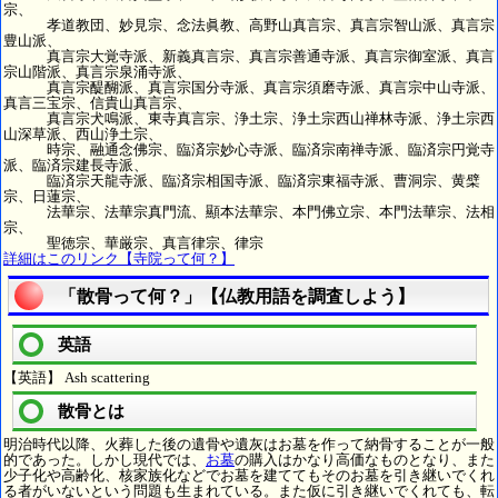
宗、
孝道教団、妙見宗、念法眞教、高野山真言宗、真言宗智山派、真言宗
豊山派、
真言宗大覚寺派、新義真言宗、真言宗善通寺派、真言宗御室派、真言
宗山階派、真言宗泉涌寺派、
真言宗醍醐派、真言宗国分寺派、真言宗須磨寺派、真言宗中山寺派、
真言三宝宗、信貴山真言宗、
真言宗犬鳴派、東寺真言宗、浄土宗、浄土宗西山禅林寺派、浄土宗西
山深草派、西山浄土宗、
時宗、融通念佛宗、臨済宗妙心寺派、臨済宗南禅寺派、臨済宗円覚寺
派、臨済宗建長寺派、
臨済宗天龍寺派、臨済宗相国寺派、臨済宗東福寺派、曹洞宗、黄檗
宗、日蓮宗、
法華宗、法華宗真門流、顯本法華宗、本門佛立宗、本門法華宗、法相
宗、
聖徳宗、華厳宗、真言律宗、律宗
詳細はこのリンク【寺院って何？】
「散骨って何？」【仏教用語を調査しよう】
英語
【英語】 Ash scattering
散骨とは
明治時代以降、火葬した後の遺骨や遺灰はお墓を作って納骨することが一般
的であった。しかし現代では、
お墓
の購入はかなり高価なものとなり、また
少子化や高齢化、核家族化などでお墓を建ててもそのお墓を引き継いでくれ
る者がいないという問題も生まれている。また仮に引き継いでくれても、転