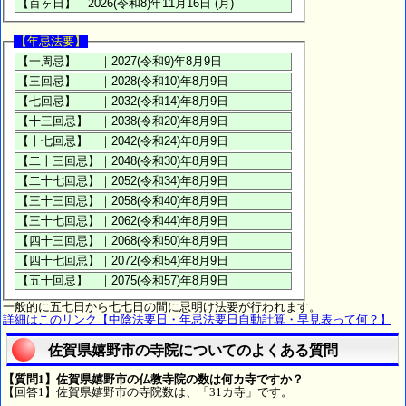
【年忌法要】
一般的に五七日から七七日の間に忌明け法要が行われます。
詳細はこのリンク【中陰法要日・年忌法要日自動計算・早見表って何？】
佐賀県嬉野市の寺院についてのよくある質問
【質問1】佐賀県嬉野市の仏教寺院の数は何カ寺ですか？
【回答1】佐賀県嬉野市の寺院数は、「31カ寺」です。