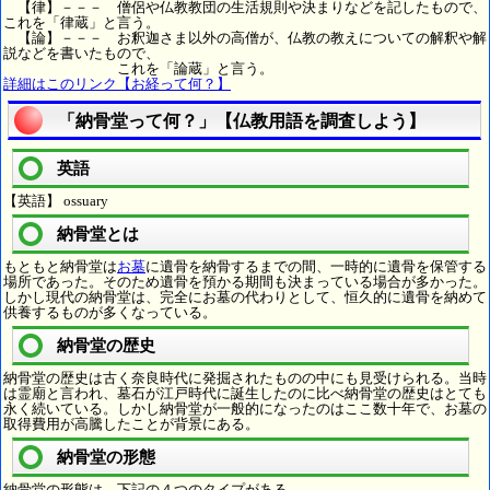
【律】－－－ 僧侶や仏教教団の生活規則や決まりなどを記したもので、
これを「律蔵」と言う。
【論】－－－ お釈迦さま以外の高僧が、仏教の教えについての解釈や解
説などを書いたもので、
これを「論蔵」と言う。
詳細はこのリンク【お経って何？】
「納骨堂って何？」【仏教用語を調査しよう】
英語
【英語】 ossuary
納骨堂とは
もともと納骨堂は
お墓
に遺骨を納骨するまでの間、一時的に遺骨を保管する
場所であった。そのため遺骨を預かる期間も決まっている場合が多かった。
しかし現代の納骨堂は、完全にお墓の代わりとして、恒久的に遺骨を納めて
供養するものが多くなっている。
納骨堂の歴史
納骨堂の歴史は古く奈良時代に発掘されたものの中にも見受けられる。当時
は霊廟と言われ、墓石が江戸時代に誕生したのに比べ納骨堂の歴史はとても
永く続いている。しかし納骨堂が一般的になったのはここ数十年で、お墓の
取得費用が高騰したことが背景にある。
納骨堂の形態
納骨堂の形態は、下記の４つのタイプがある。