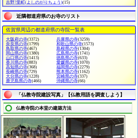
吉野?里町
(よしのがりちょう)
(15)
近隣都道府県のお寺のリスト
佐賀県周辺の都道府県の寺院一覧表
大阪府の寺
(3372)
兵庫県の寺
(3259)
奈良県の寺
(1799)
和歌山県の寺
(1573)
鳥取県の寺
(467)
島根県の寺
(1304)
岡山県の寺
(1380)
広島県の寺
(1741)
山口県の寺
(1413)
徳島県の寺
(633)
香川県の寺
(883)
愛媛県の寺
(1070)
高知県の寺
(368)
福岡県の寺
(2279)
長崎県の寺
(729)
熊本県の寺
(1162)
大分県の寺
(1228)
宮崎県の寺
(337)
鹿児島県の寺
(466)
沖縄県の寺
(66)
「仏教寺院建設写真」【仏教用語を調査しよう】
仏教寺院の本堂の建築方法