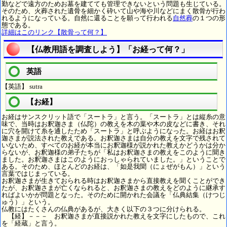
勤などで遠方のためお墓を建てても管理できないという問題も生じている。
そのため、火葬された遺骨を細かく砕いて山や海や川などにまく散骨が行わ
れるようになっている。自然に還ることを願って行われる
自然葬
の１つの形
態である。
詳細はこのリンク【散骨って何？】
【仏教用語を調査しよう】「お経って何？」
英語
【英語】 sutra
【お経】
お経はサンスクリット語で「スートラ」と言う。「スートラ」とは縦糸の意
味で、当時はお釈迦さま（仏陀）の教えを木の葉や木の皮などに書き、それ
に穴を開けて糸を通したため「スートラ」と呼ぶようになった。お経はお釈
迦さまが説法された教えである。お釈迦さまは自分の教えを文字で残されて
いないため、すべてのお経が本当にお釈迦様が説かれた教えかどうかは分か
らないが、お釈迦様の弟子たちが「私はお釈迦さまの教えをこのように聞き
ました。お釈迦さまはこのようにおっしゃられていました。」ということで
ある。そのため、ほとんどのお経は、「如是我聞（にょぜがもん）」という
言葉ではじまっている。
お釈迦さまが生きておられる時はお釈迦さまから直接教えを聞くことができ
たが、お釈迦さまが亡くなられると、お釈迦さまの教えをどのように継承す
ればよいかが問題となった。そのために開かれた会議を「仏典結集（けつじ
ゅう）」という。
仏教にはたくさんの仏典があるが、大きく以下の３つに分けられる。
【経】－－－ お釈迦さまが直接説かれた教えを文字にしたもので、これ
を「経蔵」と言う。