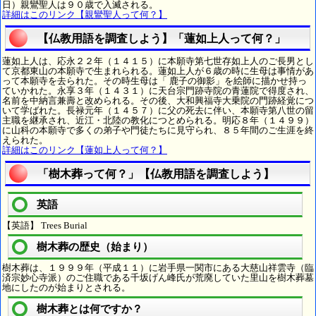
日）親鸞聖人は９０歳で入滅される。
詳細はこのリンク【親鸞聖人って何？】
【仏教用語を調査しよう】「蓮如上人って何？」
蓮如上人は、応永２２年（１４１５）に本願寺第七世存如上人のご長男とし
て京都東山の本願寺で生まれられる。蓮如上人が６歳の時に生母は事情があ
って本願寺を去られた。その時生母は「 鹿子の御影」を絵師に描かせ持っ
ていかれた。永享３年（１４３１）に天台宗門跡寺院の青蓮院で得度され、
名前を中納言兼壽と改められる。その後、大和興福寺大乗院の門跡経覚につ
いて学ばれた。長禄元年（１４５７）に父の死去に伴い、本願寺第八世の留
主職を継承され、近江・北陸の教化につとめられる。明応８年（１４９９）
に山科の本願寺で多くの弟子や門徒たちに見守られ、８５年間のご生涯を終
えられた。
詳細はこのリンク【蓮如上人って何？】
「樹木葬って何？」【仏教用語を調査しよう】
英語
【英語】 Trees Burial
樹木葬の歴史（始まり）
樹木葬は、１９９９年（平成１１）に岩手県一関市にある大慈山祥雲寺（臨
済宗妙心寺派）のご住職である千坂げん峰氏が荒廃していた里山を樹木葬墓
地にしたのが始まりとされる。
樹木葬とは何ですか？