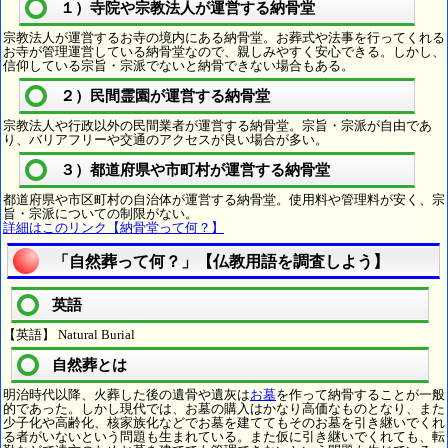
１）寺院や宗教法人が運営する納骨堂
宗教法人が運営するお寺の境内にある納骨堂。お葬式や法事を行ってくれる
お寺が管理運営している納骨堂なので、親しみやすく安心できる。しかし、
信仰している宗旨・宗派でないと納骨できない場合もある。
２）民間霊園が運営する納骨堂
宗教法人や行政以外の民間業者が運営する納骨堂。宗旨・宗派が自由であ
り、バリアフリーや交通のアクセスが良い場合が多い。
３）都道府県や市町村が運営する納骨堂
都道府県や市区町村の自治体が運営する納骨堂。使用料や管理料が安く、宗
旨・宗派についての制限がない。
詳細はこのリンク【納骨堂って何？】
「自然葬って何？」【仏教用語を調査しよう】
英語
【英語】 Natural Burial
自然葬とは
明治時代以降、火葬した後の遺骨や遺灰は
お墓
を作って納骨することが一般
的であった。しかし現代では、お墓の購入はかなり高価なものとなり、また
少子化や高齢化、核家族化などでお墓を建ててもそのお墓を引き継いでくれ
る者がいないという問題も生まれている。また仮に引き継いでくれても、転