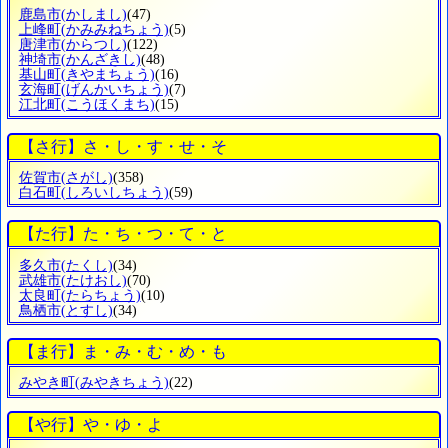
鹿島市
(かしまし)
(47)
上峰町
(かみみねちょう)
(5)
唐津市
(からつし)
(122)
神埼市
(かんざきし)
(48)
基山町
(きやまちょう)
(16)
玄海町
(げんかいちょう)
(7)
江北町
(こうほくまち)
(15)
【さ行】さ・し・す・せ・そ
佐賀市
(さがし)
(358)
白石町
(しろいしちょう)
(59)
【た行】た・ち・つ・て・と
多久市
(たくし)
(34)
武雄市
(たけおし)
(70)
太良町
(たらちょう)
(10)
鳥栖市
(とすし)
(34)
【ま行】ま・み・む・め・も
みやき町
(みやきちょう)
(22)
【や行】や・ゆ・よ