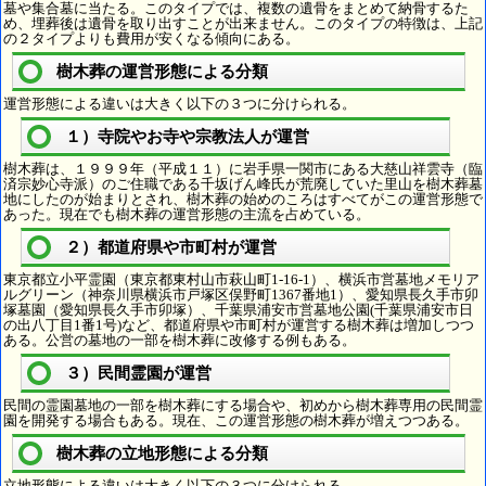
墓や集合墓に当たる。このタイプでは、複数の遺骨をまとめて納骨するた
め、埋葬後は遺骨を取り出すことが出来ません。このタイプの特徴は、上記
の２タイプよりも費用が安くなる傾向にある。
樹木葬の運営形態による分類
運営形態による違いは大きく以下の３つに分けられる。
１）寺院やお寺や宗教法人が運営
樹木葬は、１９９９年（平成１１）に岩手県一関市にある大慈山祥雲寺（臨
済宗妙心寺派）のご住職である千坂げん峰氏が荒廃していた里山を樹木葬墓
地にしたのが始まりとされ、樹木葬の始めのころはすべてがこの運営形態で
あった。現在でも樹木葬の運営形態の主流を占めている。
２）都道府県や市町村が運営
東京都立小平霊園（東京都東村山市萩山町1-16-1）、横浜市営墓地メモリア
ルグリーン（神奈川県横浜市戸塚区俣野町1367番地1）、愛知県長久手市卯
塚墓園（愛知県長久手市卯塚）、千葉県浦安市営墓地公園(千葉県浦安市日
の出八丁目1番1号)など、都道府県や市町村が運営する樹木葬は増加しつつ
ある。公営の墓地の一部を樹木葬に改修する例もある。
３）民間霊園が運営
民間の霊園墓地の一部を樹木葬にする場合や、初めから樹木葬専用の民間霊
園を開発する場合もある。現在、この運営形態の樹木葬が増えつつある。
樹木葬の立地形態による分類
立地形態による違いは大きく以下の３つに分けられる。