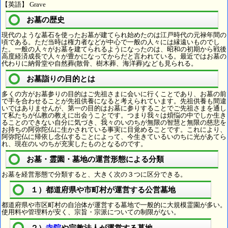
【英語】 Grave
お墓の歴史
現代のような墓石を使ったお墓が建てられ始めたのは江戸時代の元禄年間の
頃である。ただ当時は権力者などが中心で一般の人々には縁遠いものでし
た。一般の人々がお墓を建てられるようになったのは、昭和の初期から戦後
高度経済成長で人々が豊かになってからだと言われている。最近ではお墓の
代わりに納骨堂や自然葬(散骨、樹木葬、海洋葬)なども見られる。
お墓詣りの目的とは
多くの方がお墓参りの目的はご先祖さまに会いに行くことであり、お墓の前
で手を合わせることが先祖供養になると考えられています。先祖供養も間違
いではありませんが、第一の目的はお墓に参りすることでご先祖さまを通し
て私たちが仏教の教えに出会うことです。つまり我々は煩悩の中でしか生き
ることのできない自分に気づき、我々のいのちが無限の智慧と無限の慈悲を
お持ちの阿弥陀仏に生かされている事実に目覚めることです。これにより、
阿弥陀仏に帰依し念仏することによって、今生きているいのちに光があてら
れ、現在のいのちが充実したものとなるのです。
お墓・霊園・墓地の運営形態による分類
お墓を経営形態で分類すると、大きく次の３つに区分できる。
１）都道府県や市町村が運営する公営墓地
都道府県や市区町村の自治体が運営する墓地で一般的に大規模霊園が多い。
使用料や管理料が安く、宗旨・宗派についての制限がない。
２）
寺院
や宗教法人が運営する墓地