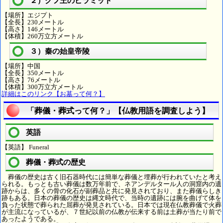
２）クフ王のピラミッド
【場所】エジプト
【全長】230メートル
【高さ】146メートル
【体積】260万立方メートル
３）秦の始皇帝陵
【場所】中国
【全長】350メートル
【高さ】76メートル
【体積】300万立方メートル
詳細はこのリンク【お墓って何？】
「葬儀・葬式って何？」【仏教用語を調査しよう】
英語
【英語】 Funeral
葬儀・葬式の歴史
葬儀の歴史は古く旧石器時代には簡単な葬儀と埋葬が行われていたと考え
られる。もっとも古い葬儀は数万年前で、ネアンデルタール人の洞窟内の遺
跡からは、多くの骨の化石が副葬品と共に発見されており、また葬儀らしき
跡もある。日本の葬儀の歴史は縄文時代で、当時の遺跡には腕を曲げて体を
負った状態で葬られた屈葬が発見されている。日本では現在仏教葬儀で火葬
が主流になっているが、７世紀以前の仏教が伝来する前は土葬が当たり前で
あったようである。