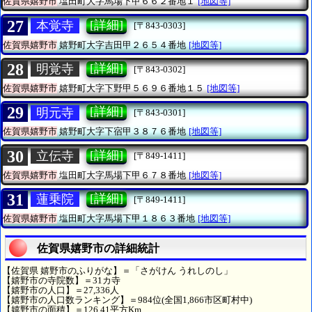
佐賀県嬉野市
塩田町大字馬場下甲６６２番地１
[地図等]
27
[詳細]
本覚寺
[〒843-0303]
佐賀県嬉野市
嬉野町大字吉田甲２６５４番地
[地図等]
28
[詳細]
明覚寺
[〒843-0302]
佐賀県嬉野市
嬉野町大字下野甲５６９６番地１５
[地図等]
29
[詳細]
明元寺
[〒843-0301]
佐賀県嬉野市
嬉野町大字下宿甲３８７６番地
[地図等]
30
[詳細]
立伝寺
[〒849-1411]
佐賀県嬉野市
塩田町大字馬場下甲６７８番地
[地図等]
31
[詳細]
蓮乗院
[〒849-1411]
佐賀県嬉野市
塩田町大字馬場下甲１８６３番地
[地図等]
佐賀県嬉野市の詳細統計
【佐賀県 嬉野市のふりがな】＝「さがけん うれしのし」
【嬉野市の寺院数】＝31カ寺
【嬉野市の人口】＝27,336人
【嬉野市の人口数ランキング】＝984位(全国1,866市区町村中)
【嬉野市の面積】＝126.41平方Km