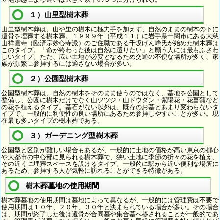
１）山里型樹木葬
山里型樹木葬は、山や里の樹木に極力手を加えず、自然のままの樹木の下に
遺骨を埋葬する樹木葬。１９９９年（平成１１）に岩手県一関市にある大慈
山祥雲寺（臨済宗妙心寺派）のご住職である千坂げん峰氏が始めた樹木葬は
このタイプ。「命が終わった後は自然に還りたい」と願う人には最もふさわ
しいタイプ。ただ、広い土地が必要となるため交通の不便な場所が多く、家
族が頻繁に参拝するには適さない場合が多い。
２）公園型樹木葬
公園型樹木葬は、自然の樹木をそのまま使うのではなく、墓地を公園として
整備し、公園に樹木だけでなく山ツツジ・山ドウダン・紫陽花・花菖蒲など
の花を植えるタイプ。墓石がない以外は、既存のお墓とあまり変わらないタ
イプで、一般的に利便性の良い場所にあるため参拝しやすいことが多い。現
在最も多いタイプの樹木葬である。
３）ガーデニング型樹木葬
公園型と区別が難しい場合もあるが、一般的に土地の価格が高い東京の都心
や大都市の中心部に見られる樹木葬で、狭い土地に季節の折々の花を植え、
その近くに埋葬スペースを設けるタイプ。一般的に駅から近い便利な場所に
あるため、参拝する人が気軽に訪れることができる特徴がある。
樹木葬墓地の使用期間
樹木葬墓地の使用期間は墓地によって異なるが、一般的には管理費は不要で
使用期間は１０年、２０年、３０年と決まられている場合が多い。その場合
は、期間が終了した後は遺骨が合同墓や集合墓へ移されることが一般的であ