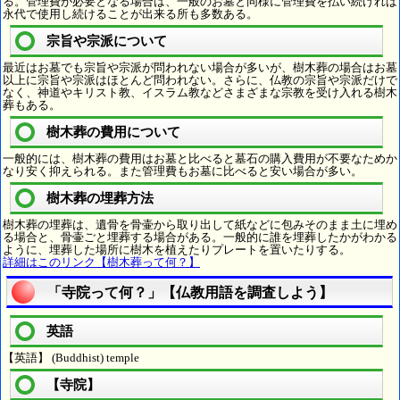
る。管理費が必要となる場合は、一般のお墓と同様に管理費を払い続ければ
永代で使用し続けることが出来る所も多数ある。
宗旨や宗派について
最近はお墓でも宗旨や宗派が問われない場合が多いが、樹木葬の場合はお墓
以上に宗旨や宗派はほとんど問われない。さらに、仏教の宗旨や宗派だけで
なく、神道やキリスト教、イスラム教などさまざまな宗教を受け入れる樹木
葬もある。
樹木葬の費用について
一般的には、樹木葬の費用はお墓と比べると墓石の購入費用が不要なためか
なり安く抑えられる。また管理費もお墓に比べると安い場合が多い。
樹木葬の埋葬方法
樹木葬の埋葬は、遺骨を骨壷から取り出して紙などに包みそのまま土に埋め
る場合と、骨壷ごと埋葬する場合がある。一般的に誰を埋葬したかがわかる
ように、埋葬した場所に樹木を植えたりプレートを置いたりする。
詳細はこのリンク【樹木葬って何？】
「寺院って何？」【仏教用語を調査しよう】
英語
【英語】 (Buddhist) temple
【寺院】