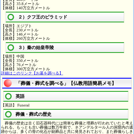
【高さ】35.8メートル
【体積】140万立方メートル
２）クフ王のピラミッド
【場所】エジプト
【全長】230メートル
【高さ】146メートル
【体積】260万立方メートル
３）秦の始皇帝陵
【場所】中国
【全長】350メートル
【高さ】76メートル
【体積】300万立方メートル
詳細はこのリンク【お墓を調べる】
「葬儀・葬式を調べる」【仏教用語簡易メモ】
英語
【英語】 Funeral
葬儀・葬式の歴史
葬儀の歴史は古く旧石器時代には簡単な葬儀と埋葬が行われていたと考え
られる。もっとも古い葬儀は数万年前で、ネアンデルタール人の洞窟内の遺
跡からは、多くの骨の化石が副葬品と共に発見されており、また葬儀らしき