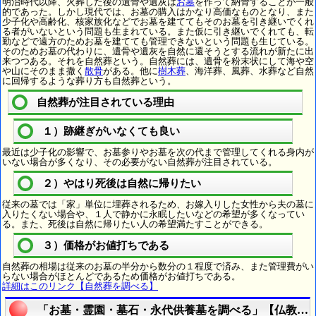
明治時代以降、火葬した後の遺骨や遺灰は
お墓
を作って納骨することが一般
的であった。しかし現代では、お墓の購入はかなり高価なものとなり、また
少子化や高齢化、核家族化などでお墓を建ててもそのお墓を引き継いでくれ
る者がいないという問題も生まれている。また仮に引き継いでくれても、転
勤などで遠方のためお墓を建てても管理できないという問題も生じている。
そのためお墓の代わりに、遺骨や遺灰を自然に還そうとする流れが新たに出
来つつある。それを自然葬という。自然葬には、遺骨を粉末状にして海や空
や山にそのまま撒く
散骨
がある。他に
樹木葬
、海洋葬、風葬、水葬など自然
に回帰するような葬り方も自然葬という。
自然葬が注目されている理由
１）跡継ぎがいなくても良い
最近は少子化の影響で、お墓参りやお墓を次の代まで管理してくれる身内が
いない場合が多くなり、その必要がない自然葬が注目されている。
２）やはり死後は自然に帰りたい
従来の墓では「家」単位に埋葬されるため、お嫁入りした女性から夫の墓に
入りたくない場合や、１人で静かに永眠したいなどの希望が多くなってい
る。また、死後は自然に帰りたい人の希望満たすことができる。
３）価格がお値打ちである
自然葬の相場は従来のお墓の半分から数分の１程度で済み、また管理費がい
らない場合がほとんどであるため価格がお値打ちである。
詳細はこのリンク【自然葬を調べる】
「お墓・霊園・墓石・永代供養墓を調べる」【仏教用