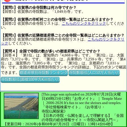
【質問1】佐賀県の全寺院数は何カ寺ですか？
【回答1】佐賀県の寺院数は、「1,049カ寺」です。
【質問2】佐賀県の市町村ごとの全寺院一覧表はどこにありますか？
【回答2】佐賀県の全寺院リストは、
こちらのリンクをクリック
してくださ
い。
【質問3】佐賀県の近隣都道府県ごとの全寺院一覧表はどこにありますか？
【回答3】佐賀県の近隣都道府県の全寺院リストは、
こちらのリンクをクリ
ック
してください。
【質問４】全国で寺院の数が多いの都道府県はどこですか？
【回答４】「第1位」は、愛知県の『4,668ヶ寺』です。「第2位」は、大阪
府の『3,372ヶ寺』です。「第3位」は、兵庫県の『3,259ヶ寺』です。「第4
位」は、滋賀県の『3,095ヶ寺』です。「第5位」は、京都府の『3,031ヶ
寺』です。全国の都道府県別寺院ランキングの詳細は、下記のボタンで確認
できます。
都道府県別寺院数ランキング
寺院数順位(人口10万人当たり)
寺院数順位(面積100平方Km当たり)
[This page was uploaded on 2026年07月28日(火曜
日)08時25分12秒]
『お寺メイト』 ｜ Temple Mate
｜
2006-2026
It's fun to see
the shrines and temples.
「寺社情報検索サイト」
《お寺巡り・
寺院仏閣探索》
【日本の寺院・仏閣を楽しんで理解する】
「全国
の寺院の総合情報サイト ～寺院仏閣超入門～」
【更新日時：2026年(令和08年)07月26日（日曜日）13時14分04秒】