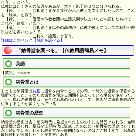
ゅう）」という。
仏教にはたくさんの仏典があるが、大きく以下の３つに分けられる。
【経】－－－ お釈迦さまが直接説かれた教えを文字にしたもので、これ
を「経蔵」と言う。
【律】－－－ 僧侶や仏教教団の生活規則や決まりなどを記したもので、
これを「律蔵」と言う。
【論】－－－ お釈迦さま以外の高僧が、仏教の教えについての解釈や解
説などを書いたもので、
これを「論蔵」と言う。
詳細はこのリンク【お経を調べる】
「納骨堂を調べる」【仏教用語簡易メモ】
英語
【英語】 ossuary
納骨堂とは
もともと納骨堂は
お墓
に遺骨を納骨するまでの間、一時的に遺骨を保管する
場所であった。そのため遺骨を預かる期間も決まっている場合が多かった。
しかし現代の納骨堂は、完全にお墓の代わりとして、恒久的に遺骨を納めて
供養するものが多くなっている。
納骨堂の歴史
納骨堂の歴史は古く奈良時代に発掘されたものの中にも見受けられる。当時
は霊廟と言われ、墓石が江戸時代に誕生したのに比べ納骨堂の歴史はとても
永く続いている。しかし納骨堂が一般的になったのはここ数十年で、お墓の
取得費用が高騰したことが背景にある。