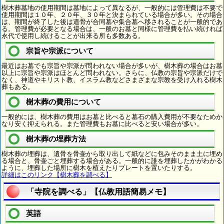
樹木葬墓地の使用期間は墓地によって異なるが、一般的には管理費は不要で
使用期間は１０年、２０年、３０年と決まられている場合が多い。その場合
は、期間が終了した後は遺骨が合同墓や集合墓へ移されることが一般的であ
る。管理費が必要となる場合は、一般のお墓と同様に管理費を払い続ければ
永代で使用し続けることが出来る所も多数ある。
宗旨や宗派について
最近はお墓でも宗旨や宗派が問われない場合が多いが、樹木葬の場合はお墓
以上に宗旨や宗派はほとんど問われない。さらに、仏教の宗旨や宗派だけで
なく、神道やキリスト教、イスラム教などさまざまな宗教を受け入れる樹木
葬もある。
樹木葬の費用について
一般的には、樹木葬の費用はお墓と比べると墓石の購入費用が不要なためか
なり安く抑えられる。また管理費もお墓に比べると安い場合が多い。
樹木葬の埋葬方法
樹木葬の埋葬は、遺骨を骨壷から取り出して紙などに包みそのまま土に埋め
る場合と、骨壷ごと埋葬する場合がある。一般的に誰を埋葬したかがわかる
ように、埋葬した場所に樹木を植えたりプレートを置いたりする。
詳細はこのリンク【樹木葬を調べる】
「寺院を調べる」【仏教用語簡易メモ】
英語