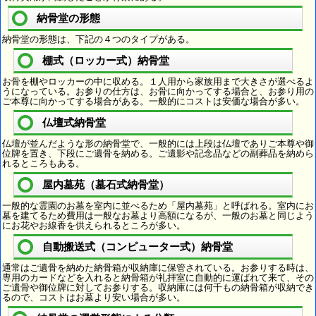
納骨堂の形態
納骨堂の形態は、下記の４つのタイプがある。
棚式（ロッカー式）納骨堂
お骨を棚やロッカーの中に収める。１人用から家族用まで大きさが選べるよ
うになっている。お参りの仕方は、お骨に向かってする場合と、お参り用の
ご本尊に向かってする場合がある。一般的にコストは安価な場合が多い。
仏壇式納骨堂
仏壇が並んだような形の納骨堂で、一般的には上段は仏壇でありご本尊や御
位牌を置き、下段にご遺骨を納める。ご遺影や記念品などの副葬品を納めら
れるところもある。
屋内墓苑（墓石式納骨堂）
一般的な霊園のお墓を室内に並べるため「屋内墓苑」と呼ばれる。室内にお
墓を建てるため費用は一般なお墓より高額になるが、一般のお墓と同じよう
にお花やお線香を供えられるところが多い。
自動搬送式（コンピューター式）納骨堂
通常はご遺骨を納めた納骨箱が収納庫に保管されている。お参りする時は、
専用のカードなどを入れると納骨箱が礼拝室に自動的に運ばれて来て、その
ご遺骨や御位牌に対してお参りする。収納庫には何千もの納骨箱が収納でき
るので、コストはお墓より安い場合が多い。