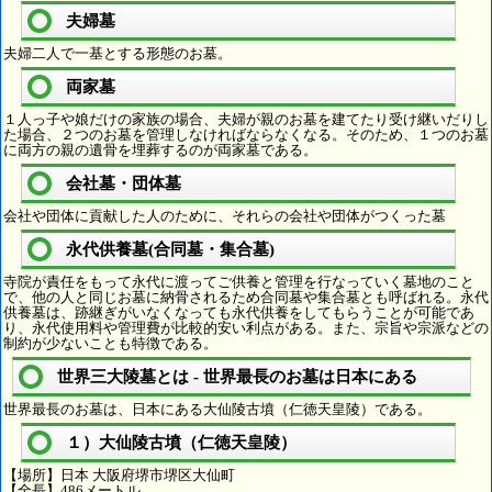
夫婦墓
夫婦二人で一基とする形態のお墓。
両家墓
１人っ子や娘だけの家族の場合、夫婦が親のお墓を建てたり受け継いだりし
た場合、２つのお墓を管理しなければならなくなる。そのため、１つのお墓
に両方の親の遺骨を埋葬するのが両家墓である。
会社墓・団体墓
会社や団体に貢献した人のために、それらの会社や団体がつくった墓
永代供養墓(合同墓・集合墓)
寺院が責任をもって永代に渡ってご供養と管理を行なっていく墓地のこと
で、他の人と同じお墓に納骨されるため合同墓や集合墓とも呼ばれる。永代
供養墓は、跡継ぎがいなくなっても永代供養をしてもらうことが可能であ
り、永代使用料や管理費が比較的安い利点がある。また、宗旨や宗派などの
制約が少ないことも特徴である。
世界三大陵墓とは - 世界最長のお墓は日本にある
世界最長のお墓は、日本にある大仙陵古墳（仁徳天皇陵）である。
１）大仙陵古墳（仁徳天皇陵）
【場所】日本 大阪府堺市堺区大仙町
【全長】486メートル