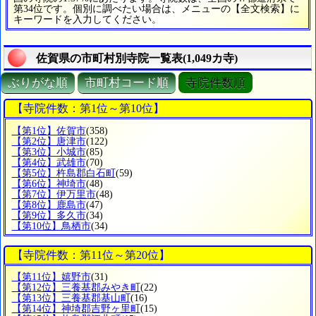
第34位です。個別に調べたい場合は、メニューの【全文検索】に
キーワードを入力してください。
佐賀県の市町村別寺院一覧表(1,049カ寺)
ぶりがな順
市町村コード順
寺院件数順
【寺院件数：第1位～第10位】
【第1位】佐賀市
(358)
【第2位】唐津市
(122)
【第3位】小城市
(85)
【第4位】武雄市
(70)
【第5位】杵島郡白石町
(59)
【第6位】神埼市
(48)
【第7位】伊万里市
(48)
【第8位】鹿島市
(47)
【第9位】多久市
(34)
【第10位】鳥栖市
(34)
【寺院件数：第11位～第20位】
【第11位】嬉野市
(31)
【第12位】三養基郡みやき町
(22)
【第13位】三養基郡基山町
(16)
【第14位】神埼郡吉野ヶ里町
(15)