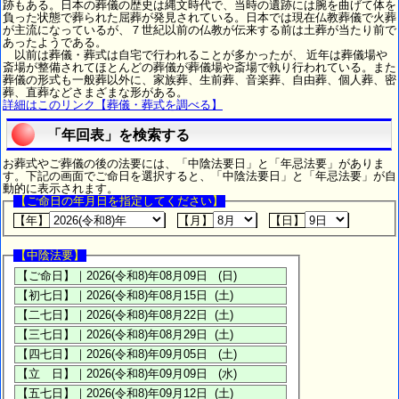
跡もある。日本の葬儀の歴史は縄文時代で、当時の遺跡には腕を曲げて体を
負った状態で葬られた屈葬が発見されている。日本では現在仏教葬儀で火葬
が主流になっているが、７世紀以前の仏教が伝来する前は土葬が当たり前で
あったようである。
以前は葬儀・葬式は自宅で行われることが多かったが、 近年は葬儀場や
斎場が整備されてほとんどの葬儀が葬儀場や斎場で執り行われている。また
葬儀の形式も一般葬以外に、家族葬、生前葬、音楽葬、自由葬、個人葬、密
葬、直葬などさまざまな形がある。
詳細はこのリンク【葬儀・葬式を調べる】
「年回表」を検索する
お葬式やご葬儀の後の法要には、「中陰法要日」と「年忌法要」がありま
す。下記の画面でご命日を選択すると、「中陰法要日」と「年忌法要」が自
動的に表示されます。
【ご命日の年月日を指定してください】
【年】
【月】
【日】
【中陰法要】