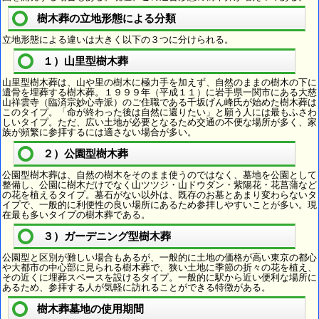
樹木葬の立地形態による分類
立地形態による違いは大きく以下の３つに分けられる。
１）山里型樹木葬
山里型樹木葬は、山や里の樹木に極力手を加えず、自然のままの樹木の下に
遺骨を埋葬する樹木葬。１９９９年（平成１１）に岩手県一関市にある大慈
山祥雲寺（臨済宗妙心寺派）のご住職である千坂げん峰氏が始めた樹木葬は
このタイプ。「命が終わった後は自然に還りたい」と願う人には最もふさわ
しいタイプ。ただ、広い土地が必要となるため交通の不便な場所が多く、家
族が頻繁に参拝するには適さない場合が多い。
２）公園型樹木葬
公園型樹木葬は、自然の樹木をそのまま使うのではなく、墓地を公園として
整備し、公園に樹木だけでなく山ツツジ・山ドウダン・紫陽花・花菖蒲など
の花を植えるタイプ。墓石がない以外は、既存のお墓とあまり変わらないタ
イプで、一般的に利便性の良い場所にあるため参拝しやすいことが多い。現
在最も多いタイプの樹木葬である。
３）ガーデニング型樹木葬
公園型と区別が難しい場合もあるが、一般的に土地の価格が高い東京の都心
や大都市の中心部に見られる樹木葬で、狭い土地に季節の折々の花を植え、
その近くに埋葬スペースを設けるタイプ。一般的に駅から近い便利な場所に
あるため、参拝する人が気軽に訪れることができる特徴がある。
樹木葬墓地の使用期間