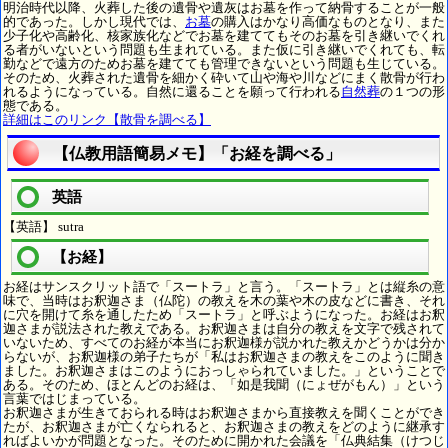
明治時代以降、火葬した後の遺骨や遺灰はお墓を作って納骨することが一般
的であった。しかし現代では、
お墓
の購入はかなり高価なものとなり、また
少子化や高齢化、核家族化などでお墓を建ててもそのお墓を引き継いでくれ
る者がいないという問題も生まれている。また仮に引き継いでくれても、転
勤などで遠方のためお墓を建てても管理できないという問題も生じている。
そのため、火葬された遺骨を細かく砕いて山や海や川などにまく散骨が行わ
れるようになっている。自然に還ることを願って行われる
自然葬
の１つの形
態である。
詳細はこのリンク【散骨を調べる】
【仏教用語簡易メモ】「お経を調べる」
英語
【英語】 sutra
【お経】
お経はサンスクリット語で「スートラ」と言う。「スートラ」とは縦糸の意
味で、当時はお釈迦さま（仏陀）の教えを木の葉や木の皮などに書き、それ
に穴を開けて糸を通したため「スートラ」と呼ぶようになった。お経はお釈
迦さまが説法された教えである。お釈迦さまは自分の教えを文字で残されて
いないため、すべてのお経が本当にお釈迦様が説かれた教えかどうかは分か
らないが、お釈迦様の弟子たちが「私はお釈迦さまの教えをこのように聞き
ました。お釈迦さまはこのようにおっしゃられていました。」ということで
ある。そのため、ほとんどのお経は、「如是我聞（にょぜがもん）」という
言葉ではじまっている。
お釈迦さまが生きておられる時はお釈迦さまから直接教えを聞くことができ
たが、お釈迦さまが亡くなられると、お釈迦さまの教えをどのように継承す
ればよいかが問題となった。そのために開かれた会議を「仏典結集（けつじ