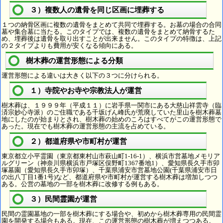
３）複数人の遺骨を同じ区画に埋葬する
１つの納骨区画に複数の遺骨をまとめて共同で埋葬する。お墓の場合の合同
墓や集合墓に当たる。このタイプでは、複数の遺骨をまとめて納骨するた
め、埋葬後は遺骨を取り出すことが出来ません。このタイプの特徴は、上記
の２タイプよりも費用が安くなる傾向にある。
樹木葬の運営形態による分類
運営形態による違いは大きく以下の３つに分けられる。
１）寺院やお寺や宗教法人が運営
樹木葬は、１９９９年（平成１１）に岩手県一関市にある大慈山祥雲寺（臨
済宗妙心寺派）のご住職である千坂げん峰氏が荒廃していた里山を樹木葬墓
地にしたのが始まりとされ、樹木葬の始めのころはすべてがこの運営形態で
あった。現在でも樹木葬の運営形態の主流を占めている。
２）都道府県や市町村が運営
東京都立小平霊園（東京都東村山市萩山町1-16-1）、横浜市営墓地メモリア
ルグリーン（神奈川県横浜市戸塚区俣野町1367番地1）、愛知県長久手市卯
塚墓園（愛知県長久手市卯塚）、千葉県浦安市営墓地公園(千葉県浦安市日
の出八丁目1番1号)など、都道府県や市町村が運営する樹木葬は増加しつつ
ある。公営の墓地の一部を樹木葬に改修する例もある。
３）民間霊園が運営
民間の霊園墓地の一部を樹木葬にする場合や、初めから樹木葬専用の民間霊
園を開発する場合もある。現在、この運営形態の樹木葬が増えつつある。