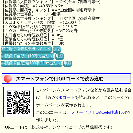
【佐賀県の人口数ランキング】＝42位(全国47都道府県中)
【佐賀県の面積】＝2,440.68平方Km
【佐賀県の面積ランキング】＝42位(全国47都道府県中)
【佐賀県の世帯数】＝302,109世帯
【佐賀県の世帯数ランキング】＝44位(全国47都道府県中)
【人口１０万人当たりの寺院数】＝125.96カ寺
【１０Km四方当たりの寺院数】＝42.98カ寺
【１０万世帯当たりの寺院数】＝347.23カ寺
【人口当たりの寺院数順位】＝10位
【面積当たりの寺院数順位】＝12位
【世帯数当たりの寺院数順位】＝8位
都道府県別寺院数ランキング
別窓
寺院数順位(人口10万人当たり)
別窓
寺院数順位(面積100平方Km当たり)
別窓
スマートフォンではQRコードで読み込む
このページをスマートフォンなどから読み込む場合
は、上記の
QRコード
を読み取ると、このページの
ホームページが表示されます。
このQRコードは、
フリーソフトQRCode作成Tool
で
作りました。
（QRコードは、株式会社デンソーウェーブの登録商標です）