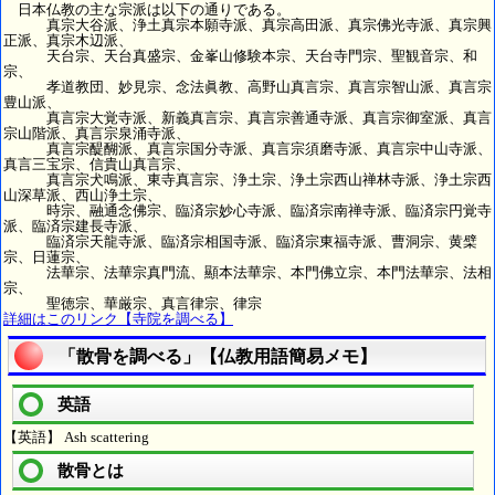
日本仏教の主な宗派は以下の通りである。
真宗大谷派、浄土真宗本願寺派、真宗高田派、真宗佛光寺派、真宗興
正派、真宗木辺派、
天台宗、天台真盛宗、金峯山修験本宗、天台寺門宗、聖観音宗、和
宗、
孝道教団、妙見宗、念法眞教、高野山真言宗、真言宗智山派、真言宗
豊山派、
真言宗大覚寺派、新義真言宗、真言宗善通寺派、真言宗御室派、真言
宗山階派、真言宗泉涌寺派、
真言宗醍醐派、真言宗国分寺派、真言宗須磨寺派、真言宗中山寺派、
真言三宝宗、信貴山真言宗、
真言宗犬鳴派、東寺真言宗、浄土宗、浄土宗西山禅林寺派、浄土宗西
山深草派、西山浄土宗、
時宗、融通念佛宗、臨済宗妙心寺派、臨済宗南禅寺派、臨済宗円覚寺
派、臨済宗建長寺派、
臨済宗天龍寺派、臨済宗相国寺派、臨済宗東福寺派、曹洞宗、黄檗
宗、日蓮宗、
法華宗、法華宗真門流、顯本法華宗、本門佛立宗、本門法華宗、法相
宗、
聖徳宗、華厳宗、真言律宗、律宗
詳細はこのリンク【寺院を調べる】
「散骨を調べる」【仏教用語簡易メモ】
英語
【英語】 Ash scattering
散骨とは