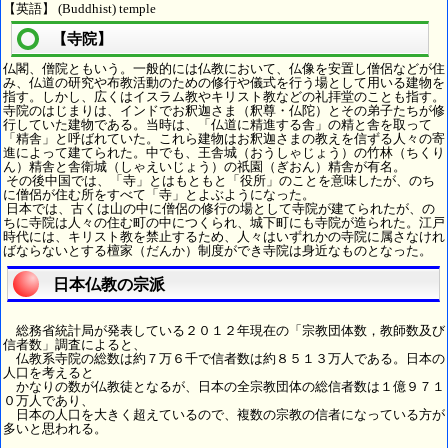
【英語】 (Buddhist) temple
【寺院】
仏閣、僧院ともいう。一般的には仏教において、仏像を安置し僧侶などが住
み、仏道の研究や布教活動のための修行や儀式を行う場として用いる建物を
指す。しかし、広くはイスラム教やキリスト教などの礼拝堂のことも指す。
寺院のはじまりは、インドでお釈迦さま（釈尊・仏陀）とその弟子たちが修
行していた建物である。当時は、「仏道に精進する舎」の精と舎を取って
「精舎」と呼ばれていた。これら建物はお釈迦さまの教えを信ずる人々の寄
進によって建てられた。中でも、王舎城（おうしゃじょう）の竹林（ちくり
ん）精舎と舎衛城（しゃえいじょう）の祇園（ぎおん）精舎が有名。
その後中国では、「寺」とはもともと「役所」のことを意味したが、のち
に僧侶が住む所をすべて「寺」とよぶようになった。
日本では、古くは山の中に僧侶の修行の場として寺院が建てられたが、の
ちに寺院は人々の住む町の中につくられ、城下町にも寺院が造られた。江戸
時代には、キリスト教を禁止するため、人々はいずれかの寺院に属さなけれ
ばならないとする檀家（だんか）制度ができ寺院は身近なものとなった。
日本仏教の宗派
総務省統計局が発表している２０１２年現在の「宗教団体数，教師数及び
信者数」調査によると、
仏教系寺院の総数は約７万６千で信者数は約８５１３万人である。日本の
人口を考えると
かなりの数が仏教徒となるが、日本の全宗教団体の総信者数は１億９７１
０万人であり、
日本の人口を大きく超えているので、複数の宗教の信者になっている方が
多いと思われる。