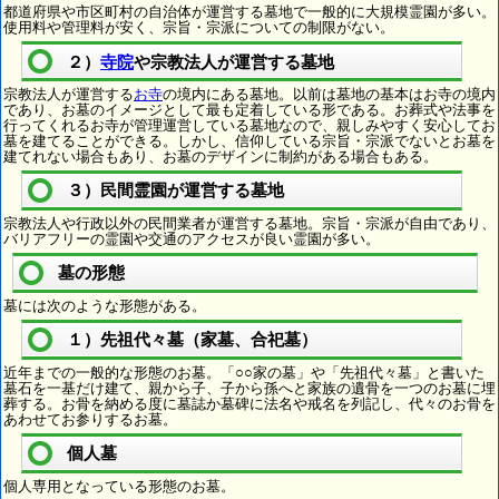
都道府県や市区町村の自治体が運営する墓地で一般的に大規模霊園が多い。
使用料や管理料が安く、宗旨・宗派についての制限がない。
２）
寺院
や宗教法人が運営する墓地
宗教法人が運営する
お寺
の境内にある墓地。以前は墓地の基本はお寺の境内
であり、お墓のイメージとして最も定着している形である。お葬式や法事を
行ってくれるお寺が管理運営している墓地なので、親しみやすく安心してお
墓を建てることができる。しかし、信仰している宗旨・宗派でないとお墓を
建てれない場合もあり、お墓のデザインに制約がある場合もある。
３）民間霊園が運営する墓地
宗教法人や行政以外の民間業者が運営する墓地。宗旨・宗派が自由であり、
バリアフリーの霊園や交通のアクセスが良い霊園が多い。
墓の形態
墓には次のような形態がある。
１）先祖代々墓（家墓、合祀墓）
近年までの一般的な形態のお墓。「○○家の墓」や「先祖代々墓」と書いた
墓石を一基だけ建て、親から子、子から孫へと家族の遺骨を一つのお墓に埋
葬する。お骨を納める度に墓誌か墓碑に法名や戒名を列記し、代々のお骨を
あわせてお参りするお墓。
個人墓
個人専用となっている形態のお墓。