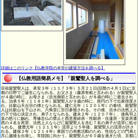
詳細はこのリンク【仏教寺院の本堂の建築方法を調べる】
【仏教用語簡易メモ】「親鸞聖人を調べる」
宗祖親鸞聖人は、承安３年（１１７３年）５月２１日(旧暦の４月１日)に京
都の日野でご誕生になられる。お父さま（藤原有範と言われる）が親鸞聖人
が４歳の時に、お母さま（吉光御前と言われる）が８歳の時にご逝去され
る。治承５年（１１８１年）親鸞聖人が９歳の時に、慈円の下で出家得度さ
れ、比叡山天台宗の僧となられる。建仁元年（１２０１年）の春頃、親鸞聖
人は比叡山を下山され、六角堂に百日参籠される。その後、吉水の法然上人
の下で信心決定され、弟子となられる。建永２年（１２０７年）、後鳥羽上
皇の怒りに触れ、専修念仏の禁止と西意善綽房・性願房・住蓮房・安楽房遵
西の４名を死罪、法然上人ならびに親鸞聖人を含む７名の弟子が流罪に処せ
られる。 建暦元年（１２１１年）流罪より５年後、親鸞聖人の流罪が許さ
れる。建保２年（１２１４年）東国での布教活動のため、性信などの門弟と
共に越後を出発し、常陸国に向かう。親鸞聖人が６０歳を過ぎた頃、京都に