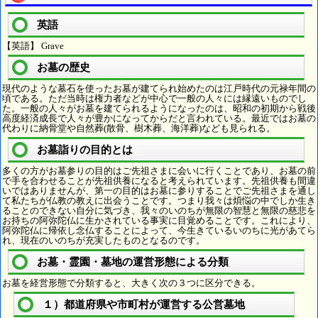
英語
【英語】 Grave
お墓の歴史
現代のような墓石を使ったお墓が建てられ始めたのは江戸時代の元禄年間の
頃である。ただ当時は権力者などが中心で一般の人々には縁遠いものでし
た。一般の人々がお墓を建てられるようになったのは、昭和の初期から戦後
高度経済成長で人々が豊かになってからだと言われている。最近ではお墓の
代わりに納骨堂や自然葬(散骨、樹木葬、海洋葬)なども見られる。
お墓詣りの目的とは
多くの方がお墓参りの目的はご先祖さまに会いに行くことであり、お墓の前
で手を合わせることが先祖供養になると考えられています。先祖供養も間違
いではありませんが、第一の目的はお墓に参りすることでご先祖さまを通し
て私たちが仏教の教えに出会うことです。つまり我々は煩悩の中でしか生き
ることのできない自分に気づき、我々のいのちが無限の智慧と無限の慈悲を
お持ちの阿弥陀仏に生かされている事実に目覚めることです。これにより、
阿弥陀仏に帰依し念仏することによって、今生きているいのちに光があてら
れ、現在のいのちが充実したものとなるのです。
お墓・霊園・墓地の運営形態による分類
お墓を経営形態で分類すると、大きく次の３つに区分できる。
１）都道府県や市町村が運営する公営墓地