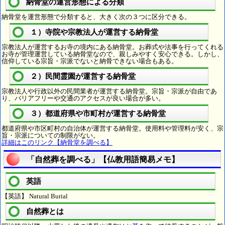
納骨堂の運営形態による分類
納骨堂を運営形態で分類すると、大きく次の３つに区分できる。
１）寺院や宗教法人が運営する納骨堂
宗教法人が運営するお寺の境内にある納骨堂。お葬式や法事を行ってくれる
お寺が管理運営している納骨堂なので、親しみやすく安心できる。しかし、
信仰している宗旨・宗派でないと納骨できない場合もある。
２）民間霊園が運営する納骨堂
宗教法人や行政以外の民間業者が運営する納骨堂。宗旨・宗派が自由であ
り、バリアフリーや交通のアクセスが良い場合が多い。
３）都道府県や市町村が運営する納骨堂
都道府県や市区町村の自治体が運営する納骨堂。使用料や管理料が安く、宗
旨・宗派についての制限がない。
詳細はこのリンク【納骨堂を調べる】
「自然葬を調べる」【仏教用語簡易メモ】
英語
【英語】 Natural Burial
自然葬とは