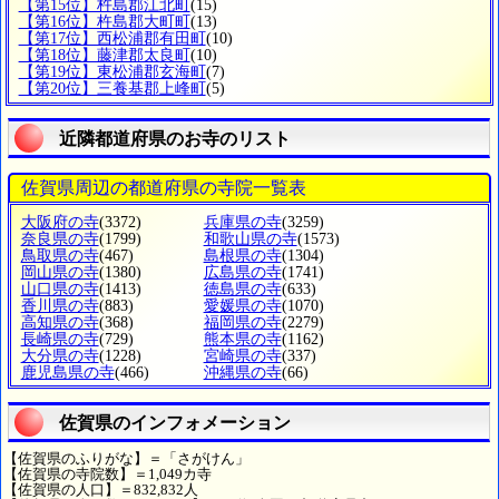
【第15位】杵島郡江北町
(15)
【第16位】杵島郡大町町
(13)
【第17位】西松浦郡有田町
(10)
【第18位】藤津郡太良町
(10)
【第19位】東松浦郡玄海町
(7)
【第20位】三養基郡上峰町
(5)
近隣都道府県のお寺のリスト
佐賀県周辺の都道府県の寺院一覧表
大阪府の寺
(3372)
兵庫県の寺
(3259)
奈良県の寺
(1799)
和歌山県の寺
(1573)
鳥取県の寺
(467)
島根県の寺
(1304)
岡山県の寺
(1380)
広島県の寺
(1741)
山口県の寺
(1413)
徳島県の寺
(633)
香川県の寺
(883)
愛媛県の寺
(1070)
高知県の寺
(368)
福岡県の寺
(2279)
長崎県の寺
(729)
熊本県の寺
(1162)
大分県の寺
(1228)
宮崎県の寺
(337)
鹿児島県の寺
(466)
沖縄県の寺
(66)
佐賀県のインフォメーション
【佐賀県のふりがな】＝「さがけん」
【佐賀県の寺院数】＝1,049カ寺
【佐賀県の人口】＝832,832人