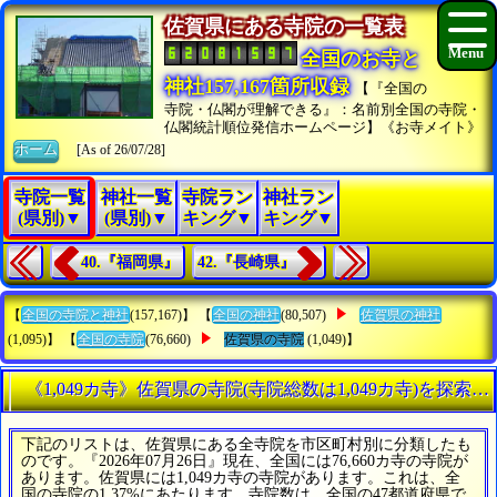
佐賀県にある寺院の一覧表
全国のお寺と
神社157,167箇所収録
【『全国の
寺院・仏閣が理解できる』：名前別全国の寺院・
仏閣統計順位発信ホームページ】《お寺メイト》
ホーム
[As of 26/07/28]
寺院一覧
神社一覧
寺院ラン
神社ラン
(県別)▼
(県別)▼
キング▼
キング▼
40.『福岡県』
42.『長崎県』
【
全国の寺院と神社
(157,167)】 【
全国の神社
(80,507)
佐賀県の神社
(1,095)】 【
全国の寺院
(76,660)
佐賀県の寺院
(1,049)】
《1,049カ寺》佐賀県の寺院(寺院総数は1,049カ寺)を探索す
下記のリストは、佐賀県にある全寺院を市区町村別に分類したも
のです。『2026年07月26日』現在、全国には76,660カ寺の寺院が
あります。佐賀県には1,049カ寺の寺院があります。これは、全
国の寺院の1.37%にあたります。寺院数は、全国の47都道府県で