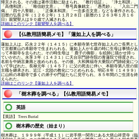
帰京される。その後は著作活動に励まられ、「教行信証」、「浄土和讃」、
「高僧和讃」、「唯信鈔文意」、「尊号真像銘文」「愚禿鈔」、「入出二門
偈」「四十八誓願」、「正像末和讃」「一念多念文意」などを著作される。
旧暦の弘長２年（１２６２年）１１月２８日（新暦の１２６３年１月１６
日）親鸞聖人は９０歳で入滅される。
詳細はこのリンク【親鸞聖人を調べる】
【仏教用語簡易メモ】「蓮如上人を調べる」
蓮如上人は、応永２２年（１４１５）に本願寺第七世存如上人のご長男とし
て京都東山の本願寺で生まれられる。蓮如上人が６歳の時に生母は事情があ
って本願寺を去られた。その時生母は「 鹿子の御影」を絵師に描かせ持っ
ていかれた。永享３年（１４３１）に天台宗門跡寺院の青蓮院で得度され、
名前を中納言兼壽と改められる。その後、大和興福寺大乗院の門跡経覚につ
いて学ばれた。長禄元年（１４５７）に父の死去に伴い、本願寺第八世の留
主職を継承され、近江・北陸の教化につとめられる。明応８年（１４９９）
に山科の本願寺で多くの弟子や門徒たちに見守られ、８５年間のご生涯を終
えられた。
詳細はこのリンク【蓮如上人を調べる】
「樹木葬を調べる」【仏教用語簡易メモ】
英語
【英語】 Trees Burial
樹木葬の歴史（始まり）
樹木葬は、１９９９年（平成１１）に岩手県一関市にある大慈山祥雲寺（臨