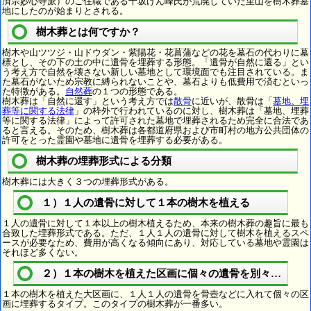
済宗妙心寺派）のご住職である千坂げん峰氏が荒廃していた里山を樹木葬墓
地にしたのが始まりとされる。
樹木葬とは何ですか？
樹木や山ツツジ・山ドウダン・紫陽花・花菖蒲などの花を墓石の代わりに墓
標とし、その下の土の中に遺骨を埋葬する形態。「遺骨が自然に還る」とい
う考え方で自然を壊さない新しい墓地として環境面でも注目されている。ま
た墓石がないため宗教に縛られないことや、墓石よりも低費用で済むといっ
た特徴がある。
自然葬
の１つの形態である。
樹木葬は「自然に還す」という考え方では
散骨
に近いが、散骨は「
墓地、埋
葬等に関する法律
」の枠外で行われているのに対し、樹木葬は「墓地、埋葬
等に関する法律」によって許可された墓地で埋葬されるため完全に合法であ
ると言える。そのため、樹木葬は各都道府県および市町村の地方公共団体の
許可をとった霊園や墓地に遺骨を埋葬する必要がある。
樹木葬の埋葬形式による分類
樹木葬には大きく３つの埋葬形式がある。
１）１人の遺骨に対して１本の樹木を植える
１人の遺骨に対して１本以上の樹木植えるため、本来の樹木葬の趣旨に最も
合致した埋葬形式である。ただ、１人１人の遺骨に対して樹木を植えるスペ
ースが必要なため、費用が高くなる傾向にあり、対応している墓地や霊園は
それほど多くない。
２）１本の樹木を植えた区画に個々の遺骨を別々に埋葬
１本の樹木を植えた大区画に、１人１人の遺骨を骨壺などに入れて個々の区
画に埋葬するタイプ。このタイプの樹木葬が一番多い。