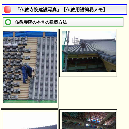
「仏教寺院建設写真」【仏教用語簡易メモ】
仏教寺院の本堂の建築方法