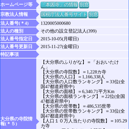
ホームページ等
「本因寺」の情報
別窓
宗教法人情報
国税庁法人番号サイト
別窓
法人番号(＊4)
1320005000680
法人の種別
その他の設立登記法人(399)
法人番号指定日
2015-10-05(月曜日)
法人番号更新日
2015-11-27(金曜日)
特記事項
【大分県のふりがな】＝「おおいたけ
ん」
【大分県の寺院数】＝1,228カ寺
【大分県の人口】＝1,166,338人
【大分県の人口数ランキング】＝33位(全
国47都道府県中)
【大分県の面積】＝6,340.71平方Km
【大分県の面積ランキング】＝22位(全国
47都道府県中)
【大分県の世帯数】＝486,535世帯
【大分県の世帯数ランキング】＝33位(全
国47都道府県中)
大分県の寺院情
【人口１０万人当たりの寺院数】＝105.29
報(＊５)
カ寺