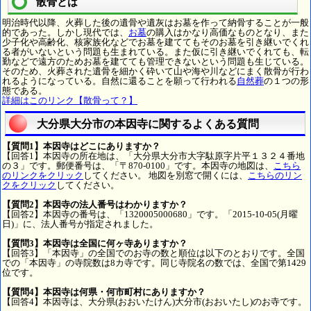
散骨とは
明治時代以降、火葬した後の遺骨や遺灰はお墓を作って納骨することが一般
的であった。しかし現代では、
お墓
の購入はかなり高価なものとなり、また
少子化や高齢化、核家族化などでお墓を建ててもそのお墓を引き継いでくれ
る者がいないという問題も生まれている。また仮に引き継いでくれても、転
勤などで遠方のためお墓を建てても管理できないという問題も生じている。
そのため、火葬された遺骨を細かく砕いて山や海や川などにまく散骨が行わ
れるようになっている。自然に還ることを願って行われる
自然葬
の１つの形
態である。
詳細はこのリンク【散骨って？】
大分県大分市の本因寺に関するよくある質問
【質問1】本因寺はどこにありますか？
【回答1】本因寺の所在地は、「大分県大分市大字駄原字片平１３２４番地
の３」です。郵便番号は、「〒870-0100」です。本因寺の地図は、
こちら
のリンクをクリック
してください。 地図を別窓で開くには、
こちらのリン
クをクリック
してください。
【質問2】本因寺の法人番号はわかりますか？
【回答2】本因寺の番号は、「1320005000680」です。「2015-10-05(月曜
日)」に、法人番号が指定されました。
【質問3】本因寺は全国に何ヶ寺ありますか？
【回答3】「本因寺」の全国でのお寺の数と順位は以下のとおりです。全国
での「本因寺」の寺院数は8カ寺です。同じ寺院名の数では、全国で第1429
位です。
【質問4】本因寺は何県・何市町村にありますか？
【回答4】本因寺は、大分県(おおいたけん)大分市(おおいたし)のお寺です。