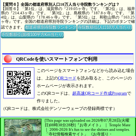
【質問６】全国の都道府県別人口10万人当り寺院数ランキングは？
【回答６】「第1位」は、滋賀県の『219.05ヶ寺』です。「第2位」は、福井
県の『214.43ヶ寺』です。「第3位」は、島根県の『187.8ヶ寺』です。「第
4位」は、山梨県の『178.46ヶ寺』です。「第5位」は、和歌山県の『163.25
ヶ寺』です。全国の都道府県別寺院ランキングの詳細は、下記のボタンで確
認できます。
都道府県別寺院数ランキング
寺院数順位(人口10万人当たり)
寺院数順位(面積100平方Km当たり)
QRCodeを使いスマートフォンで利用
このページをスマートフォンなどから読み込む場合
は、上記の
QRコード
を読み取ると、このページの
ホームページが表示されます。
このQRコードは、
超高速QRコード作成Program
で
作りました。
（QRコードは、株式会社デンソーウェーブの登録商標です）
[This page was uploaded on 2026年07月28日(火曜
日)08時38分28秒]
『お寺メイト』 ｜ Temple Mate
｜
2006-2026
It's fun to see
the shrines and temples.
「寺社情報検索サイト」
《お寺巡り・