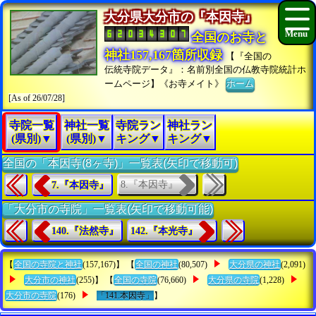
大分県大分市の『本因寺』
全国のお寺と
神社157,167箇所収録
【『全国の
伝統寺院データ』：名前別全国の仏教寺院統計ホ
ームページ】《お寺メイト》
ホーム
[As of 26/07/28]
寺院一覧
神社一覧
寺院ラン
神社ラン
(県別)▼
(県別)▼
キング▼
キング▼
全国の「本因寺(8ヶ寺)」一覧表(矢印で移動可)
8.『本因寺』
7.『本因寺』
「大分市の寺院」一覧表(矢印で移動可能)
140.『法然寺』
142.『本光寺』
【
全国の寺院と神社
(157,167)】 【
全国の神社
(80,507)
大分県の神社
(2,091)
大分市の神社
(255)】 【
全国の寺院
(76,660)
大分県の寺院
(1,228)
大分市の寺院
(176)
「141.本因寺」
】