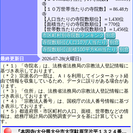
寺
【１０万世帯当たりの寺院数】＝86.48カ
寺
【人口当たりの寺院数順位】＝1,430位
【面積当たりの寺院数順位】＝770位
【世帯数当たりの寺院数順位】＝1,456位
市区町村別寺院数ランキング
別窓
寺院数順位(人口10万人当たり)
別窓
寺院数順位(面積100平方Km当たり)
別窓
最終更新日
2026-07-28(火曜日)
（＊１）「寺院名」は、法務省法務局の宗教法人登記情報に
基づき表示しております。
（＊２）宗派名の一部は、ＡＩを利用してインターネット経
由で情報を収集しているため、データに誤りがある場合があ
ります。
（＊３）「住所」は、法務省法務局の宗教法人登記情報に基
づき表示しております。
（＊４）「宗教法人番号」は、国税庁の法人番号情報に基づ
き表示しております。
（＊５）都道府県・市区町村の人口、面積、世帯数などの情
報は、総務庁統計局の国勢調査データを基に計算していま
す。
『本因寺(大分県大分市大字駄原字片平１３２４番地の