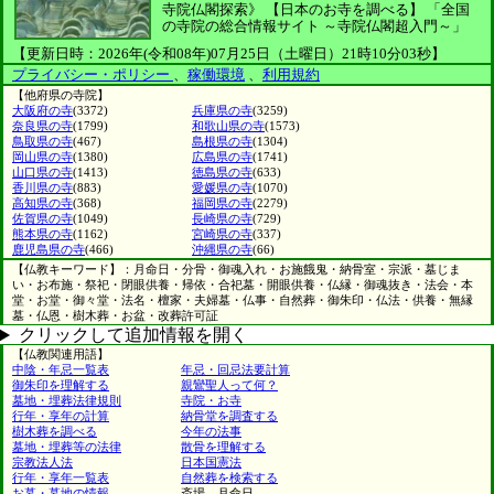
寺院仏閣探索》
【日本のお寺を調べる】
「全国
の寺院の総合情報サイト ～寺院仏閣超入門～」
【更新日時：2026年(令和08年)07月25日（土曜日）21時10分03秒】
プライバシー・ポリシー
、
稼働環境
、
利用規約
【他府県の寺院】
大阪府の寺
(3372)
兵庫県の寺
(3259)
奈良県の寺
(1799)
和歌山県の寺
(1573)
鳥取県の寺
(467)
島根県の寺
(1304)
岡山県の寺
(1380)
広島県の寺
(1741)
山口県の寺
(1413)
徳島県の寺
(633)
香川県の寺
(883)
愛媛県の寺
(1070)
高知県の寺
(368)
福岡県の寺
(2279)
佐賀県の寺
(1049)
長崎県の寺
(729)
熊本県の寺
(1162)
宮崎県の寺
(337)
鹿児島県の寺
(466)
沖縄県の寺
(66)
【仏教キーワード】：月命日・分骨・御魂入れ・お施餓鬼・納骨室・宗派・墓じま
い・お布施・祭祀・閉眼供養・帰依・合祀墓・開眼供養・仏縁・御魂抜き・法会・本
堂・お堂・御々堂・法名・檀家・夫婦墓・仏事・自然葬・御朱印・仏法・供養・無縁
墓・仏恩・樹木葬・お盆・改葬許可証
クリックして追加情報を開く
【仏教関連用語】
中陰・年忌一覧表
年忌・回忌法要計算
御朱印を理解する
親鸞聖人って何？
墓地・埋葬法律規則
寺院・お寺
行年・享年の計算
納骨堂を調査する
樹木葬を調べる
今年の法事
墓地・埋葬等の法律
散骨を理解する
宗教法人法
日本国憲法
行年・享年一覧表
自然葬を検索する
お墓・墓地の情報
斎場、月命日