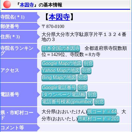
『
本因寺
』の基本情報
【
本因寺
】
寺院名(＊1)
郵便番号
〒870-0100
大分県大分市大字駄原字片平１３２４番
住所(＊3)
地の３
寺院名ランキン
日本全国の本因寺
全都道府県寺院数順
グ
位＝1429位、寺院数＝8カ寺
Google Mapの地図
別窓
アクセス
Yahoo Mapの地図
別窓
Bing Mapの地図
別窓
Google電話番号
別窓
電話番号
iタウンページ電話帳
別窓
電話番号検索(jpnumber)
別窓
大分県(おおいたけん)
県コード = 44
、大
県・市町村コー
ド
分市(おおいたし)
市町村コード = 201
コメント等