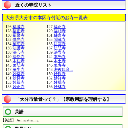
近くの寺院リスト
大分県大分市の本因寺付近のお寺一覧表
126.
福城寺
127.
福正寺
128.
福正寺
129.
福相寺
130.
福聚寺
131.
佛言寺
132.
佛光寺
133.
聞蔵寺
134.
補陀寺
135.
法雲寺
136.
法護寺
137.
法弘寺
138.
法心寺
139.
法専寺
140.
法然寺
142.
本光寺
143.
本住寺
144.
本土寺
145.
萬弘寺
146.
萬寿寺
147.
萬生寺
148.
密教観音...
149.
妙樂寺
150.
妙観寺
151.
妙見寺
152.
妙祥寺
153.
妙親寺
154.
妙瑞寺
155.
妙正寺
156.
妙林寺
「大分市散骨って？」【宗教用語を理解する】
英語
【英語】 Ash scattering