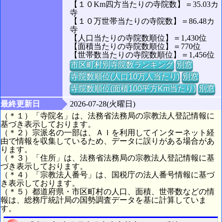
【１０Km四方当たりの寺院数】＝35.03カ
寺
【１０万世帯当たりの寺院数】＝86.48カ
寺
【人口当たりの寺院数順位】＝1,430位
【面積当たりの寺院数順位】＝770位
【世帯数当たりの寺院数順位】＝1,456位
市区町村別寺院数ランキング
別窓
寺院数順位(人口10万人当たり)
別窓
寺院数順位(面積100平方Km当たり)
別窓
最終更新日
2026-07-28(火曜日)
（＊１）「寺院名」は、法務省法務局の宗教法人登記情報に
基づき表示しております。
（＊２）宗派名の一部は、ＡＩを利用してインターネット経
由で情報を収集しているため、データに誤りがある場合があ
ります。
（＊３）「住所」は、法務省法務局の宗教法人登記情報に基
づき表示しております。
（＊４）「宗教法人番号」は、国税庁の法人番号情報に基づ
き表示しております。
（＊５）都道府県・市区町村の人口、面積、世帯数などの情
報は、総務庁統計局の国勢調査データを基に計算していま
す。