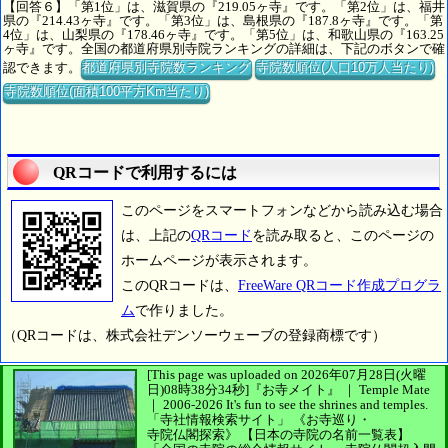
【回答６】「第1位」は、滋賀県の『219.05ヶ寺』です。「第2位」は、福井
県の『214.43ヶ寺』です。「第3位」は、島根県の『187.8ヶ寺』です。「第
4位」は、山梨県の『178.46ヶ寺』です。「第5位」は、和歌山県の『163.25
ヶ寺』です。全国の都道府県別寺院ランキングの詳細は、下記のボタンで確
認できます。
都道府県別寺院数ランキング
寺院数順位(人口10万人当たり)
寺院数順位(面積100平方Km当たり)
QRコードで利用するには
このページをスマートフォンなどから読み込む場合
は、上記の
QRコード
を読み取ると、このページの
ホームページが表示されます。
このQRコードは、
FreeWare QRコード作成プログラ
ム
で作りました。
（QRコードは、株式会社デンソーウェーブの登録商標です）
[This page was uploaded on 2026年07月28日(火曜
日)08時38分34秒]
『お寺メイト』 ｜ Temple Mate
｜
2006-2026
It's fun to see
the shrines and temples.
「寺社情報検索サイト」
《お寺巡り・
寺院仏閣探索》
【日本の寺院の名前一覧表】