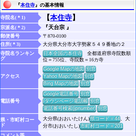
『
本住寺
』の基本情報
【
本住寺
】
寺院名(＊1)
『天台宗 』
宗派名(＊2)
郵便番号
〒870-0100
住所(＊3)
大分県大分市大字勢家５４９番地の２
寺院名ランキン
日本全国の本住寺
全都道府県寺院数順
グ
位＝755位、寺院数＝16カ寺
Google Mapの地図
別窓
アクセス
Yahoo Mapの地図
別窓
Bing Mapの地図
別窓
Google電話番号
別窓
電話番号
iタウンページ電話帳
別窓
電話番号検索(jpnumber)
別窓
大分県(おおいたけん)
県コード = 44
、大
県・市町村コー
ド
分市(おおいたし)
市町村コード = 201
コメント等