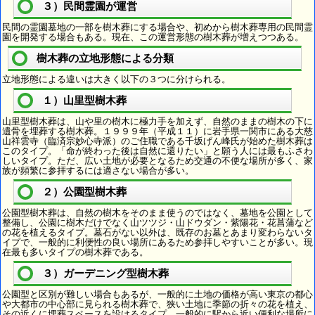
３）民間霊園が運営
民間の霊園墓地の一部を樹木葬にする場合や、初めから樹木葬専用の民間霊
園を開発する場合もある。現在、この運営形態の樹木葬が増えつつある。
樹木葬の立地形態による分類
立地形態による違いは大きく以下の３つに分けられる。
１）山里型樹木葬
山里型樹木葬は、山や里の樹木に極力手を加えず、自然のままの樹木の下に
遺骨を埋葬する樹木葬。１９９９年（平成１１）に岩手県一関市にある大慈
山祥雲寺（臨済宗妙心寺派）のご住職である千坂げん峰氏が始めた樹木葬は
このタイプ。「命が終わった後は自然に還りたい」と願う人には最もふさわ
しいタイプ。ただ、広い土地が必要となるため交通の不便な場所が多く、家
族が頻繁に参拝するには適さない場合が多い。
２）公園型樹木葬
公園型樹木葬は、自然の樹木をそのまま使うのではなく、墓地を公園として
整備し、公園に樹木だけでなく山ツツジ・山ドウダン・紫陽花・花菖蒲など
の花を植えるタイプ。墓石がない以外は、既存のお墓とあまり変わらないタ
イプで、一般的に利便性の良い場所にあるため参拝しやすいことが多い。現
在最も多いタイプの樹木葬である。
３）ガーデニング型樹木葬
公園型と区別が難しい場合もあるが、一般的に土地の価格が高い東京の都心
や大都市の中心部に見られる樹木葬で、狭い土地に季節の折々の花を植え、
その近くに埋葬スペースを設けるタイプ。一般的に駅から近い便利な場所に