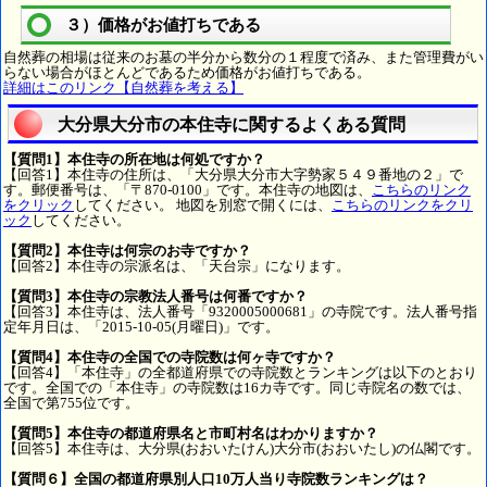
３）価格がお値打ちである
自然葬の相場は従来のお墓の半分から数分の１程度で済み、また管理費がい
らない場合がほとんどであるため価格がお値打ちである。
詳細はこのリンク【自然葬を考える】
大分県大分市の本住寺に関するよくある質問
【質問1】本住寺の所在地は何処ですか？
【回答1】本住寺の住所は、「大分県大分市大字勢家５４９番地の２」で
す。郵便番号は、「〒870-0100」です。本住寺の地図は、
こちらのリンク
をクリック
してください。 地図を別窓で開くには、
こちらのリンクをクリ
ック
してください。
【質問2】本住寺は何宗のお寺ですか？
【回答2】本住寺の宗派名は、「天台宗」になります。
【質問3】本住寺の宗教法人番号は何番ですか？
【回答3】本住寺は、法人番号「9320005000681」の寺院です。法人番号指
定年月日は、「2015-10-05(月曜日)」です。
【質問4】本住寺の全国での寺院数は何ヶ寺ですか？
【回答4】「本住寺」の全都道府県での寺院数とランキングは以下のとおり
です。全国での「本住寺」の寺院数は16カ寺です。同じ寺院名の数では、
全国で第755位です。
【質問5】本住寺の都道府県名と市町村名はわかりますか？
【回答5】本住寺は、大分県(おおいたけん)大分市(おおいたし)の仏閣です。
【質問６】全国の都道府県別人口10万人当り寺院数ランキングは？