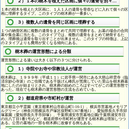
２）１本の樹木を植えた区画に個々の遺骨を別々に埋葬
１本の樹木を植えた大区画に、１人１人の遺骨を骨壺などに入れて個々の区
画に埋葬するタイプ。このタイプの樹木葬が一番多い。
３）複数人の遺骨を同じ区画に埋葬する
１つの納骨区画に複数の遺骨をまとめて共同で埋葬する。お墓の場合の合同
墓や集合墓に当たる。このタイプでは、複数の遺骨をまとめて納骨するた
め、埋葬後は遺骨を取り出すことが出来ません。このタイプの特徴は、上記
の２タイプよりも費用が安くなる傾向にある。
樹木葬の運営形態による分類
運営形態による違いは大きく以下の３つに分けられる。
１）寺院やお寺や宗教法人が運営
樹木葬は、１９９９年（平成１１）に岩手県一関市にある大慈山祥雲寺（臨
済宗妙心寺派）のご住職である千坂げん峰氏が荒廃していた里山を樹木葬墓
地にしたのが始まりとされ、樹木葬の始めのころはすべてがこの運営形態で
あった。現在でも樹木葬の運営形態の主流を占めている。
２）都道府県や市町村が運営
東京都立小平霊園（東京都東村山市萩山町1-16-1）、横浜市営墓地メモリア
ルグリーン（神奈川県横浜市戸塚区俣野町1367番地1）、愛知県長久手市卯
塚墓園（愛知県長久手市卯塚）、千葉県浦安市営墓地公園(千葉県浦安市日
の出八丁目1番1号)など、都道府県や市町村が運営する樹木葬は増加しつつ
ある。公営の墓地の一部を樹木葬に改修する例もある。