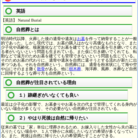
英語
【英語】 Natural Burial
自然葬とは
明治時代以降、火葬した後の遺骨や遺灰は
お墓
を作って納骨することが一般
的であった。しかし現代では、お墓の購入はかなり高価なものとなり、また
少子化や高齢化、核家族化などでお墓を建ててもそのお墓を引き継いでくれ
る者がいないという問題も生まれている。また仮に引き継いでくれても、転
勤などで遠方のためお墓を建てても管理できないという問題も生じている。
そのためお墓の代わりに、遺骨や遺灰を自然に還そうとする流れが新たに出
来つつある。それを自然葬という。自然葬には、遺骨を粉末状にして海や空
や山にそのまま撒く
散骨
がある。他に
樹木葬
、海洋葬、風葬、水葬など自然
に回帰するような葬り方も自然葬という。
自然葬が注目されている理由
１）跡継ぎがいなくても良い
最近は少子化の影響で、お墓参りやお墓を次の代まで管理してくれる身内が
いない場合が多くなり、その必要がない自然葬が注目されている。
２）やはり死後は自然に帰りたい
従来の墓では「家」単位に埋葬されるため、お嫁入りした女性から夫の墓に
入りたくない場合や、１人で静かに永眠したいなどの希望が多くなってい
る。また、死後は自然に帰りたい人の希望満たすことができる。