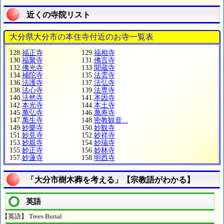
近くの寺院リスト
大分県大分市の本住寺付近のお寺一覧表
128.
福正寺
129.
福相寺
130.
福聚寺
131.
佛言寺
132.
佛光寺
133.
聞蔵寺
134.
補陀寺
135.
法雲寺
136.
法護寺
137.
法弘寺
138.
法心寺
139.
法専寺
140.
法然寺
141.
本因寺
142.
本光寺
144.
本土寺
145.
萬弘寺
146.
萬寿寺
147.
萬生寺
148.
密教観音...
149.
妙樂寺
150.
妙観寺
151.
妙見寺
152.
妙祥寺
153.
妙親寺
154.
妙瑞寺
155.
妙正寺
156.
妙林寺
157.
妙蓮寺
158.
明西寺
「大分市樹木葬を考える」【宗教語がわかる】
英語
【英語】 Trees Burial