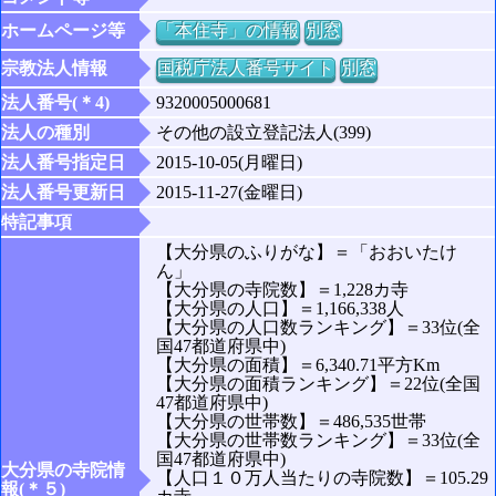
ホームページ等
「本住寺」の情報
別窓
宗教法人情報
国税庁法人番号サイト
別窓
法人番号(＊4)
9320005000681
法人の種別
その他の設立登記法人(399)
法人番号指定日
2015-10-05(月曜日)
法人番号更新日
2015-11-27(金曜日)
特記事項
【大分県のふりがな】＝「おおいたけ
ん」
【大分県の寺院数】＝1,228カ寺
【大分県の人口】＝1,166,338人
【大分県の人口数ランキング】＝33位(全
国47都道府県中)
【大分県の面積】＝6,340.71平方Km
【大分県の面積ランキング】＝22位(全国
47都道府県中)
【大分県の世帯数】＝486,535世帯
【大分県の世帯数ランキング】＝33位(全
国47都道府県中)
大分県の寺院情
【人口１０万人当たりの寺院数】＝105.29
報(＊５)