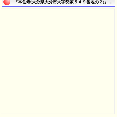
『本住寺(大分県大分市大字勢家５４９番地の２)』の