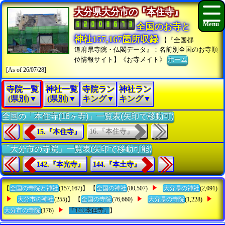
大分県大分市の『本住寺』
全国のお寺と
神社157,167箇所収録
【『全国都
道府県寺院・仏閣データ』：名前別全国のお寺順
位情報サイト】《お寺メイト》
ホーム
[As of 26/07/28]
寺院一覧
神社一覧
寺院ラン
神社ラン
(県別)▼
(県別)▼
キング▼
キング▼
全国の「本住寺(16ヶ寺)」一覧表(矢印で移動可)
16.『本住寺』
15.『本住寺』
「大分市の寺院」一覧表(矢印で移動可能)
142.『本光寺』
144.『本土寺』
【
全国の寺院と神社
(157,167)】 【
全国の神社
(80,507)
大分県の神社
(2,091)
大分市の神社
(255)】 【
全国の寺院
(76,660)
大分県の寺院
(1,228)
大分市の寺院
(176)
「143.本住寺」
】