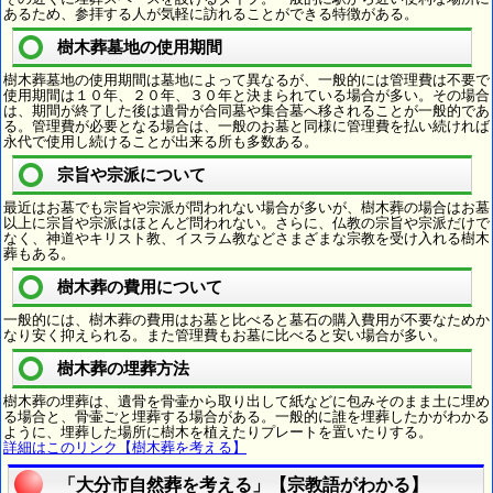
あるため、参拝する人が気軽に訪れることができる特徴がある。
樹木葬墓地の使用期間
樹木葬墓地の使用期間は墓地によって異なるが、一般的には管理費は不要で
使用期間は１０年、２０年、３０年と決まられている場合が多い。その場合
は、期間が終了した後は遺骨が合同墓や集合墓へ移されることが一般的であ
る。管理費が必要となる場合は、一般のお墓と同様に管理費を払い続ければ
永代で使用し続けることが出来る所も多数ある。
宗旨や宗派について
最近はお墓でも宗旨や宗派が問われない場合が多いが、樹木葬の場合はお墓
以上に宗旨や宗派はほとんど問われない。さらに、仏教の宗旨や宗派だけで
なく、神道やキリスト教、イスラム教などさまざまな宗教を受け入れる樹木
葬もある。
樹木葬の費用について
一般的には、樹木葬の費用はお墓と比べると墓石の購入費用が不要なためか
なり安く抑えられる。また管理費もお墓に比べると安い場合が多い。
樹木葬の埋葬方法
樹木葬の埋葬は、遺骨を骨壷から取り出して紙などに包みそのまま土に埋め
る場合と、骨壷ごと埋葬する場合がある。一般的に誰を埋葬したかがわかる
ように、埋葬した場所に樹木を植えたりプレートを置いたりする。
詳細はこのリンク【樹木葬を考える】
「大分市自然葬を考える」【宗教語がわかる】