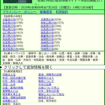
「全国の寺院の総合情報サイト ～寺院仏閣超入門
～」
【更新日時：2026年(令和08年)07月26日（日曜日）14時21分56秒】
プライバシー・ポリシー
、
稼働環境
、
利用規約
【他府県の寺院】
大阪府の寺
(3372)
兵庫県の寺
(3259)
奈良県の寺
(1799)
和歌山県の寺
(1573)
鳥取県の寺
(467)
島根県の寺
(1304)
岡山県の寺
(1380)
広島県の寺
(1741)
山口県の寺
(1413)
徳島県の寺
(633)
香川県の寺
(883)
愛媛県の寺
(1070)
高知県の寺
(368)
福岡県の寺
(2279)
佐賀県の寺
(1049)
長崎県の寺
(729)
熊本県の寺
(1162)
宮崎県の寺
(337)
鹿児島県の寺
(466)
沖縄県の寺
(66)
【仏教キーワード】：御朱印・墓じまい・分骨・仏恩・戒名・改葬・法施・供養・無
縁墓・終活・法事・追善供養・法会・樹木葬・副葬品・家墓・法名・開眼供養・お
盆・墓相・仏縁・月命日・寺院墓地・御魂抜き・宗派・年忌法要・閉眼供養・散骨・
夫婦墓・御魂入れ
クリックして追加情報を開く
【仏教関連用語】
宗教法人法
墓地・埋葬等の法律
年忌・回忌法要計算
御朱印とは？
行年・享年一覧表
散骨について
寺院・お寺
今年の法事
お墓・墓地の情報
お経について学ぶ
親鸞聖人とは
行年・享年の計算
樹木葬を考える
蓮如上人について知る
墓地・埋葬法律規則
納骨堂を学ぶ
自然葬とは？
法名、祥月命日
御朱印、月命日