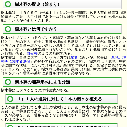
樹木葬の歴史（始まり）
樹木葬は、１９９９年（平成１１）に岩手県一関市にある大慈山祥雲寺（臨
済宗妙心寺派）のご住職である千坂げん峰氏が荒廃していた里山を樹木葬墓
地にしたのが始まりとされる。
樹木葬とは何ですか？
樹木や山ツツジ・山ドウダン・紫陽花・花菖蒲などの花を墓石の代わりに墓
標とし、その下の土の中に遺骨を埋葬する形態。「遺骨が自然に還る」とい
う考え方で自然を壊さない新しい墓地として環境面でも注目されている。ま
た墓石がないため宗教に縛られないことや、墓石よりも低費用で済むといっ
た特徴がある。
自然葬
の１つの形態である。
樹木葬は「自然に還す」という考え方では
散骨
に近いが、散骨は「
墓地、埋
葬等に関する法律
」の枠外で行われているのに対し、樹木葬は「墓地、埋葬
等に関する法律」によって許可された墓地で埋葬されるため完全に合法であ
ると言える。そのため、樹木葬は各都道府県および市町村の地方公共団体の
許可をとった霊園や墓地に遺骨を埋葬する必要がある。
樹木葬の埋葬形式による分類
樹木葬には大きく３つの埋葬形式がある。
１）１人の遺骨に対して１本の樹木を植える
１人の遺骨に対して１本以上の樹木植えるため、本来の樹木葬の趣旨に最も
合致した埋葬形式である。ただ、１人１人の遺骨に対して樹木を植えるスペ
ースが必要なため、費用が高くなる傾向にあり、対応している墓地や霊園は
それほど多くない。