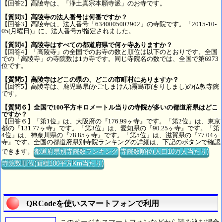
【回答2】高陵寺は、「浄土真宗本願寺派」のお寺です。
【質問3】高陵寺の法人番号は何番ですか？
【回答3】高陵寺は、法人番号「6340005002902」の寺院です。「2015-10-
05(月曜日)」に、法人番号が指定されました。
【質問4】高陵寺はすべての都道府県で何ヶ寺ありますか？
【回答4】「高陵寺」の全国でのお寺の数と順位は以下のとおりです。全国
での「高陵寺」の寺院数は1カ寺です。同じ寺院名の数では、全国で第6973
位です。
【質問5】高陵寺はどこの県の、どこの市町村にありますか？
【回答5】高陵寺は、鹿児島県(かごしまけん)霧島市(きりしまし)の仏教寺院
です。
【質問６】全国で100平方キロメートル当りの寺院が多いの都道府県はどこ
ですか？
【回答６】「第1位」は、大阪府の『176.99ヶ寺』です。「第2位」は、東京
都の『131.77ヶ寺』です。「第3位」は、愛知県の『90.25ヶ寺』です。「第
4位」は、神奈川県の『78.85ヶ寺』です。「第5位」は、滋賀県の『77.04ヶ
寺』です。全国の都道府県別寺院ランキングの詳細は、下記のボタンで確認
できます。
都道府県別寺院数ランキング
寺院数順位(人口10万人当たり)
寺院数順位(面積100平方Km当たり)
QRCodeを使いスマートフォンで利用