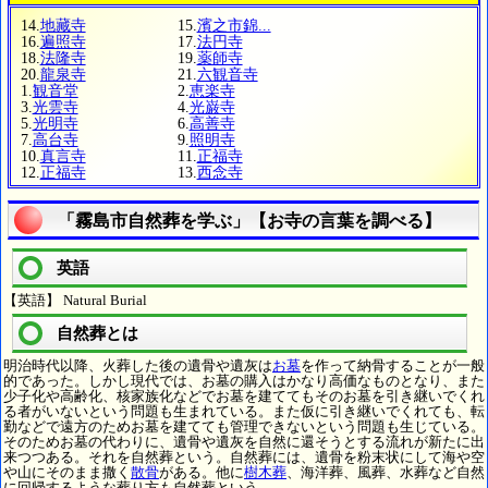
14.
地藏寺
15.
濱之市錦...
16.
遍照寺
17.
法円寺
18.
法隆寺
19.
薬師寺
20.
龍泉寺
21.
六観音寺
1.
観音堂
2.
恵楽寺
3.
光雲寺
4.
光巌寺
5.
光明寺
6.
高善寺
7.
高台寺
9.
照明寺
10.
真言寺
11.
正福寺
12.
正福寺
13.
西念寺
「霧島市自然葬を学ぶ」【お寺の言葉を調べる】
英語
【英語】 Natural Burial
自然葬とは
明治時代以降、火葬した後の遺骨や遺灰は
お墓
を作って納骨することが一般
的であった。しかし現代では、お墓の購入はかなり高価なものとなり、また
少子化や高齢化、核家族化などでお墓を建ててもそのお墓を引き継いでくれ
る者がいないという問題も生まれている。また仮に引き継いでくれても、転
勤などで遠方のためお墓を建てても管理できないという問題も生じている。
そのためお墓の代わりに、遺骨や遺灰を自然に還そうとする流れが新たに出
来つつある。それを自然葬という。自然葬には、遺骨を粉末状にして海や空
や山にそのまま撒く
散骨
がある。他に
樹木葬
、海洋葬、風葬、水葬など自然
に回帰するような葬り方も自然葬という。