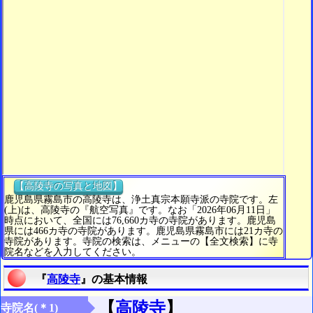
【高陵寺の写真と地図】
鹿児島県霧島市の高陵寺は、浄土真宗本願寺派の寺院です。左
(上)は、高陵寺の『航空写真』です。なお「2026年06月11日」
時点において、全国には76,660カ寺の寺院があります。鹿児島
県には466カ寺の寺院があります。鹿児島県霧島市には21カ寺の
寺院があります。寺院の検索は、メニューの【全文検索】に寺
院名などを入力してください。
『
高陵寺
』の基本情報
【
高陵寺
】
寺院名(＊1)