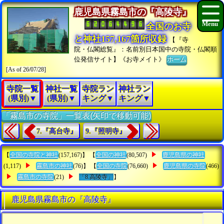
鹿児島県霧島市の『高陵寺』
全国のお寺
と神社157,167箇所収録
【『寺
院・仏閣総覧』：名前別日本国中の寺院・仏閣順
位発信サイト】《お寺メイト》
ホーム
[As of 26/07/28]
寺院一覧
神社一覧
寺院ラン
神社ラン
(県別)▼
(県別)▼
キング▼
キング▼
「霧島市の寺院」一覧表(矢印で移動可能)
7.『高台寺』
9.『照明寺』
【
全国の寺院と神社
(157,167)】 【
全国の神社
(80,507)
鹿児島県の神社
(1,117)
霧島市の神社
(76)】 【
全国の寺院
(76,660)
鹿児島県の寺院
(466)
霧島市の寺院
(21)
「8.高陵寺」
】
鹿児島県霧島市の『高陵寺』