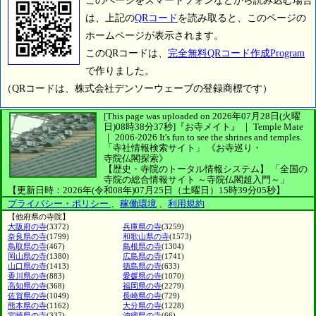
このページをスマートフォンなどから読み込む場合
は、上記の
QRコード
を読み取ると、このページの
ホームページが表示されます。
このQRコードは、
完全無料QRコード作成Program
で作りました。
（QRコードは、株式会社デンソーウェーブの登録商標です）
[This page was uploaded on 2026年07月28日(火曜
日)08時38分37秒]
『お寺メイト』 ｜ Temple Mate
｜
2006-2026
It's fun to see
the shrines and temples.
「寺社情報検索サイト」
《お寺巡り・
寺院仏閣探索》
【歴史・寺院のトータル情報システム】
「全国の
寺院の総合情報サイト ～寺院仏閣超入門～」
【更新日時：2026年(令和08年)07月25日（土曜日）15時39分05秒】
プライバシー・ポリシー
、
稼働環境
、
利用規約
【他府県の寺院】
大阪府の寺
(3372)
兵庫県の寺
(3259)
奈良県の寺
(1799)
和歌山県の寺
(1573)
鳥取県の寺
(467)
島根県の寺
(1304)
岡山県の寺
(1380)
広島県の寺
(1741)
山口県の寺
(1413)
徳島県の寺
(633)
香川県の寺
(883)
愛媛県の寺
(1070)
高知県の寺
(368)
福岡県の寺
(2279)
佐賀県の寺
(1049)
長崎県の寺
(729)
熊本県の寺
(1162)
大分県の寺
(1228)
宮崎県の寺
(337)
沖縄県の寺
(66)