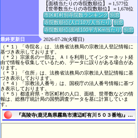
【面積当たりの寺院数順位】＝1,577位
【世帯数当たりの寺院数順位】＝1,678位
市区町村別寺院数ランキング
別窓
寺院数順位(人口10万人当たり)
別窓
寺院数順位(面積100平方Km当たり)
別窓
最終更新日
2026-07-28(火曜日)
（＊１）「寺院名」は、法務省法務局の宗教法人登記情報に
基づき表示しております。
（＊２）宗派名の一部は、ＡＩを利用してインターネット経
由で情報を収集しているため、データに誤りがある場合があ
ります。
（＊３）「住所」は、法務省法務局の宗教法人登記情報に基
づき表示しております。
（＊４）「宗教法人番号」は、国税庁の法人番号情報に基づ
き表示しております。
（＊５）都道府県・市区町村の人口、面積、世帯数などの情
報は、総務庁統計局の国勢調査データを基に計算していま
す。
『高陵寺(鹿児島県霧島市溝辺町有川５０３番地)』の