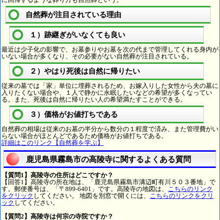
自然葬が注目されている理由
１）跡継ぎがいなくても良い
最近は少子化の影響で、お墓参りやお墓を次の代まで管理してくれる身内が
いない場合が多くなり、その必要がない自然葬が注目されている。
２）やはり死後は自然に帰りたい
従来の墓では「家」単位に埋葬されるため、お嫁入りした女性から夫の墓に
入りたくない場合や、１人で静かに永眠したいなどの希望が多くなってい
る。また、死後は自然に帰りたい人の希望満たすことができる。
３）価格がお値打ちである
自然葬の相場は従来のお墓の半分から数分の１程度で済み、また管理費がい
らない場合がほとんどであるため価格がお値打ちである。
詳細はこのリンク【自然葬を学ぶ】
鹿児島県霧島市の高陵寺に関するよくある質問
【質問1】高陵寺の住所はどこですか？
【回答1】高陵寺の所在地は、「鹿児島県霧島市溝辺町有川５０３番地」で
す。郵便番号は、「〒899-6401」です。高陵寺の地図は、
こちらのリンク
をクリック
してください。 地図を別窓で開くには、
こちらのリンクをクリ
ック
してください。
【質問2】高陵寺は何宗の寺院ですか？