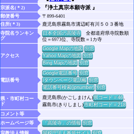
『浄土真宗本願寺派 』
宗派名(＊2)
郵便番号
〒899-6401
住所(＊3)
鹿児島県霧島市溝辺町有川５０３番地
寺院名ランキン
日本全国の高陵寺
全都道府県寺院数順
グ
位＝6973位、寺院数＝1カ寺
Google Mapの地図
別窓
アクセス
Yahoo Mapの地図
別窓
Bing Mapの地図
別窓
Google電話番号
別窓
電話番号
iタウンページ電話帳
別窓
電話番号検索(jpnumber)
別窓
鹿児島県(かごしまけん)
県コード = 46
、
県・市町村コー
ド
霧島市(きりしまし)
市町村コード = 218
コメント等
ホームページ等
「高陵寺」の情報
別窓
宗教法人情報
国税庁法人番号サイト
別窓