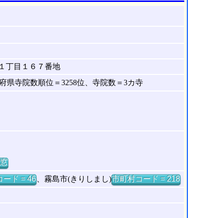
１丁目１６７番地
県寺院数順位＝3258位、寺院数＝3カ寺
窓
ード = 46
、霧島市(きりしまし)
市町村コード = 218