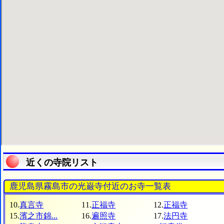
近くの寺院リスト
鹿児島県霧島市の光巌寺付近のお寺一覧表
10.
真言寺
11.
正福寺
12.
正福寺
15.
濱之市錦...
16.
遍照寺
17.
法円寺