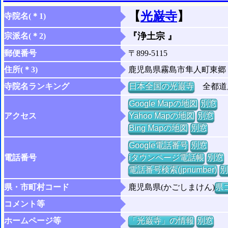
【
光巌寺
】
寺院名(＊1)
『浄土宗 』
宗派名(＊2)
郵便番号
〒899-5115
住所(＊3)
鹿児島県霧島市隼人町東郷
寺院名ランキング
日本全国の光巌寺
全都道府
Google Mapの地図
別窓
アクセス
Yahoo Mapの地図
別窓
Bing Mapの地図
別窓
Google電話番号
別窓
電話番号
iタウンページ電話帳
別窓
電話番号検索(jpnumber)
別
県・市町村コード
鹿児島県(かごしまけん)
県コ
コメント等
ホームページ等
「光巌寺」の情報
別窓