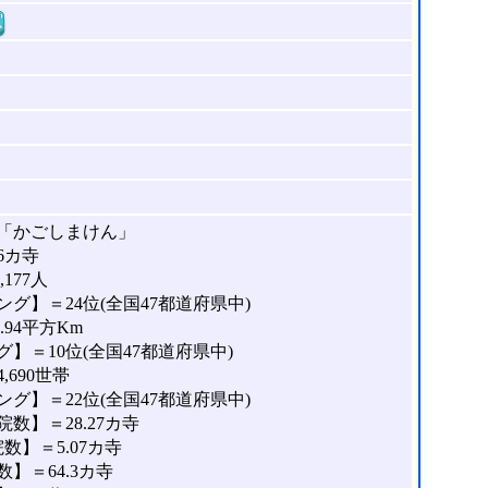
窓
「かごしまけん」
6カ寺
177人
グ】＝24位(全国47都道府県中)
.94平方Km
】＝10位(全国47都道府県中)
690世帯
グ】＝22位(全国47都道府県中)
数】＝28.27カ寺
】＝5.07カ寺
】＝64.3カ寺