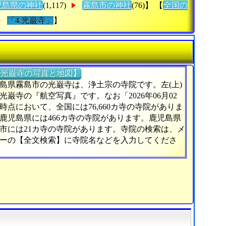
児島県の神社
(1,117)
霧島市の神社
(76)】 【
全国の
「4.光巌寺」
】
光巌寺の写真と地図】
島県霧島市の光巌寺は、浄土宗の寺院です。左(上)
光巌寺の『航空写真』です。なお「2026年06月02
時点において、全国には76,660カ寺の寺院がありま
鹿児島県には466カ寺の寺院があります。鹿児島県
市には21カ寺の寺院があります。寺院の検索は、メ
ーの【全文検索】に寺院名などを入力してくださ