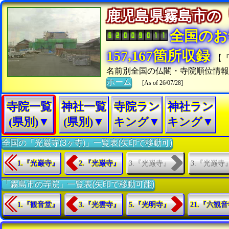
鹿児島県霧島市
全国のお
157,167箇所収録
【
名前別全国の仏閣・寺院順位情
ホーム
[As of 26/07/28]
寺院一覧
神社一覧
寺院ラン
神社ラン
(県別)▼
(県別)▼
キング▼
キング▼
全国の「光巌寺(3ヶ寺)」一覧表(矢印で移動可)
3.『光巌寺』
3.『光巌寺
1.『光巌寺』
2.『光巌寺』
「霧島市の寺院」一覧表(矢印で移動可能)
1.『観音堂』
3.『光雲寺』
5.『光明寺』
21.『六観