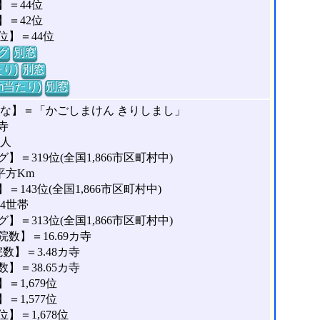
＝44位
＝42位
位】＝44位
グ
別窓
り)
別窓
m当たり)
別窓
がな】＝「かごしまけん きりしまし」
寺
7人
＝319位(全国1,866市区町村中)
平方Km
143位(全国1,866市区町村中)
34世帯
＝313位(全国1,866市区町村中)
数】＝16.69カ寺
】＝3.48カ寺
＝38.65カ寺
1,679位
1,577位
＝1,678位