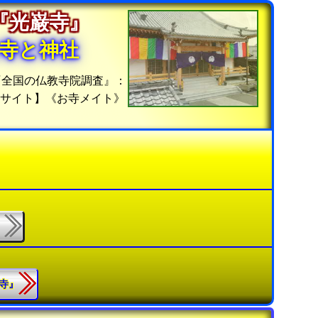
の『光巌寺』
寺と神社
『全国の仏教寺院調査』：
報サイト】《お寺メイト》
』
音寺』