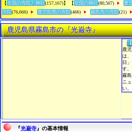
【
全国の寺院と神社
(157,167)】 【
全国の神社
(80,507)
鹿
寺院
(76,660)
鹿児島県の寺院
(466)
霧島市の寺院
(21)
鹿児島県霧島市の『光巌寺』
【
鹿児
は、
日」
す。
霧島
ニュ
い。
『
光巌寺
』の基本情報