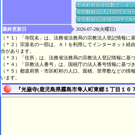
市区町村別寺院数ランキン
寺院数順位(人口10万人当た
寺院数順位(面積100平方K
最終更新日
2026-07-28(火曜日)
（＊１）「寺院名」は、法務省法務局の宗教法人登記情報に
（＊２）宗派名の一部は、ＡＩを利用してインターネット経
合があります。
（＊３）「住所」は、法務省法務局の宗教法人登記情報に基
（＊４）「宗教法人番号」は、国税庁の法人番号情報に基づ
（＊５）都道府県・市区町村の人口、面積、世帯数などの情
います。
『光巌寺(鹿児島県霧島市隼人町東郷１丁目１６