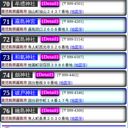
70
[Detail]
牟禮神社
[〒899-4501]
鹿児島県霧島市
福山町福山２４３７番地
[地図等]
71
[Detail]
霧島神宮
[〒899-4201]
鹿児島県霧島市
霧島田口２６０８番地５
[地図等]
72
[Detail]
霧島神社
[〒899-5114]
鹿児島県霧島市
隼人町西光寺５２６番地
[地図等]
73
[Detail]
和氣神社
[〒899-6507]
鹿児島県霧島市
牧園町宿窪田３９８６番地
[地図等]
74
[Detail]
劔神社
[〒899-4462]
鹿児島県霧島市
国分敷根９９番地
[地図等]
75
[Detail]
祓戸神社
[〒899-4346]
鹿児島県霧島市
国分府中町１４番１７号
[地図等]
76
[Detail]
鑰島神社
[〒899-4300]
鹿児島県霧島市
隼人町眞孝２０３０番地
[地図等]