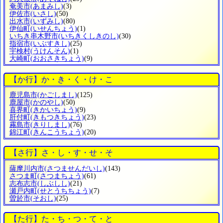
奄美市
(あまみし)
(3)
伊佐市
(いさし)
(50)
出水市
(いずみし)
(80)
伊仙町
(いせんちょう)
(1)
いちき串木野市
(いちきくしきのし)
(30)
指宿市
(いぶすきし)
(25)
宇検村
(うけんそん)
(1)
大崎町
(おおさきちょう)
(9)
【か行】か・き・く・け・こ
鹿児島市
(かごしまし)
(125)
鹿屋市
(かのやし)
(50)
喜界町
(きかいちょう)
(9)
肝付町
(きもつきちょう)
(23)
霧島市
(きりしまし)
(76)
錦江町
(きんこうちょう)
(20)
【さ行】さ・し・す・せ・そ
薩摩川内市
(さつませんだいし)
(143)
さつま町
(さつまちょう)
(61)
志布志市
(しぶしし)
(21)
瀬戸内町
(せとうちちょう)
(7)
曽於市
(そおし)
(25)
【た行】た・ち・つ・て・と