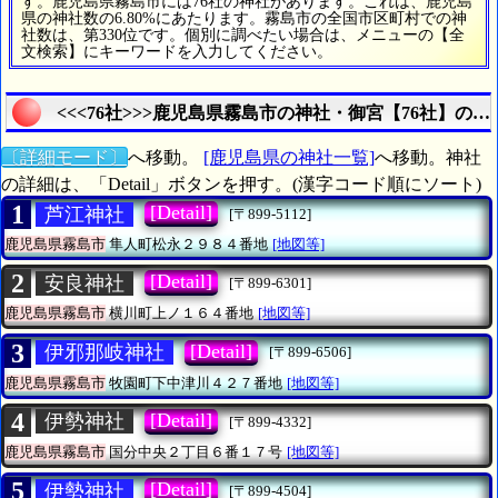
す。鹿児島県霧島市には76社の神社があります。これは、鹿児島
県の神社数の6.80%にあたります。霧島市の全国市区町村での神
社数は、第330位です。個別に調べたい場合は、メニューの【全
文検索】にキーワードを入力してください。
<<<76社>>>鹿児島県霧島市の神社・御宮【76社】の統
〔詳細モード〕
へ移動。
[鹿児島県の神社一覧]
へ移動。神社
の詳細は、「Detail」ボタンを押す。(漢字コード順にソート)
1
[Detail]
芦江神社
[〒899-5112]
鹿児島県霧島市
隼人町松永２９８４番地
[地図等]
2
[Detail]
安良神社
[〒899-6301]
鹿児島県霧島市
横川町上ノ１６４番地
[地図等]
3
[Detail]
伊邪那岐神社
[〒899-6506]
鹿児島県霧島市
牧園町下中津川４２７番地
[地図等]
4
[Detail]
伊勢神社
[〒899-4332]
鹿児島県霧島市
国分中央２丁目６番１７号
[地図等]
5
[Detail]
伊勢神社
[〒899-4504]