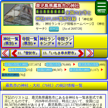
鹿児島県霧島市の神社
全国のお寺と
神社157,167箇所収録
【『神社探
検』：神社ランキング情報ホームページ】《神社
サーチ》
ホーム
[As of 26/07/28]
神社一覧
寺院一覧
神社ラン
寺院ラン
(県別)▼
(県別)▼
キング▼
キング▼
11.『曽於市』
13.『いちき串木野市』
【
全国の寺院と神社
(157,167)】 【
全国の寺院
(76,660)
鹿児島県の寺院
(466)
霧島市の寺院
(21)】 【
全国の神社
(80,507)
鹿児島県の神社
(1,117)
霧島市の神社
(76)】
霧島市の神社・大社《76社》の統計情報一覧
下記のリストは、鹿児島県霧島市にある全神社を一覧表形式で表
示したものです。「2026年05月03日」時点において、全国には
80,507社の神社があります。鹿児島県には1,117社の神社がありま