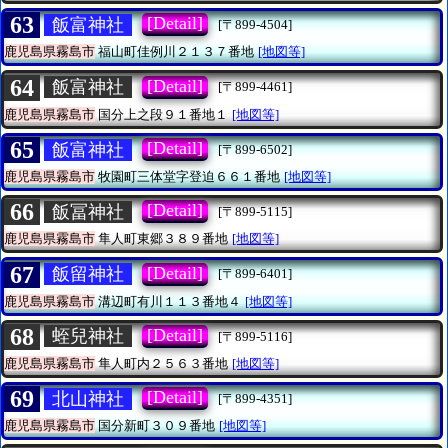
63
[Detail]
飯富神社
[〒899-4504]
鹿児島県霧島市
福山町佳例川２１３７番地
[地図等]
64
[Detail]
飯富神社
[〒899-4461]
鹿児島県霧島市
国分上之段９１番地１
[地図等]
65
[Detail]
飯富神社
[〒899-6502]
鹿児島県霧島市
牧園町三体堂字登迫６６１番地
[地図等]
66
[Detail]
飯冨神社
[〒899-5115]
鹿児島県霧島市
隼人町東郷３８９番地
[地図等]
67
[Detail]
飯留神社
[〒899-6401]
鹿児島県霧島市
溝辺町有川１１３番地４
[地図等]
68
[Detail]
蛭兒神社
[〒899-5116]
鹿児島県霧島市
隼人町内２５６３番地
[地図等]
69
[Detail]
北山神社
[〒899-4351]
鹿児島県霧島市
国分新町３０９番地
[地図等]