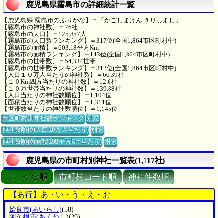
鹿児島県霧島市の詳細統計一覧
【鹿児島県 霧島市のふりがな】＝「かごしまけん きりしまし」
【霧島市の神社数】＝76社
【霧島市の人口】＝125,857人
【霧島市の人口数ランキング】＝317位(全国1,864市区町村中)
【霧島市の面積】＝603.18平方Km
【霧島市の面積ランキング】＝143位(全国1,864市区町村中)
【霧島市の世帯数】＝54,334世帯
【霧島市の世帯数ランキング】＝312位(全国1,864市区町村中)
【人口１０万人当たりの神社数】＝60.39社
【１０Km四方当たりの神社数】＝12.6社
【１０万世帯当たりの神社数】＝139.88社
【人口当たりの神社数順位】＝1,104位
【面積当たりの神社数順位】＝1,311位
【世帯数当たりの神社数順位】＝1,145位
市区町村別神社数ランキング
別窓
神社数順位(人口10万人当たり)
別窓
神社数順位(面積100平方Km当たり)
別窓
鹿児島県の市町村別神社一覧表(1,117社)
ぶりがな順
市町村コード順
神社件数順
【あ行】あ・い・う・え・お
姶良市
(あいらし)
(58)
阿久根市
(あくねし)
(29)