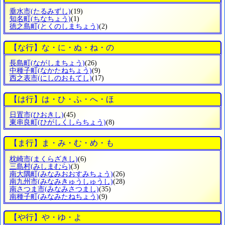
垂水市
(たるみずし)
(19)
知名町
(ちなちょう)
(1)
徳之島町
(とくのしまちょう)
(2)
【な行】な・に・ぬ・ね・の
長島町
(ながしまちょう)
(26)
中種子町
(なかたねちょう)
(9)
西之表市
(にしのおもてし)
(17)
【は行】は・ひ・ふ・へ・ほ
日置市
(ひおきし)
(45)
東串良町
(ひがしくしらちょう)
(8)
【ま行】ま・み・む・め・も
枕崎市
(まくらざきし)
(6)
三島村
(みしまむら)
(3)
南大隅町
(みなみおおすみちょう)
(26)
南九州市
(みなみきゅうしゅうし)
(28)
南さつま市
(みなみさつまし)
(35)
南種子町
(みなみたねちょう)
(9)
【や行】や・ゆ・よ