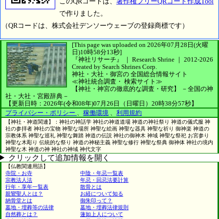
このQRコードは、
著作権フリーQRコード作成Tool
で作りました。
（QRコードは、株式会社デンソーウェーブの登録商標です）
[This page was uploaded on 2026年07月28日(火曜
日)10時58分13秒]
『神社リサーチ』 ｜ Research Shrine
｜
2012-2026
Created by
Search Shrines Corp.
神社・大社・御宮の
全国総合情報サイト
≪神社統合調査・
検索サイト≫
【神社・神宮の徹底的な調査・研究】
－全国の神
社・大社・宮殿辞典－
【更新日時：2026年(令和08年)07月26日（日曜日）20時38分57秒】
プライバシー・ポリシー
、
稼働環境
、
利用規約
【神社・神道関連】：神社の神話学 神社の神道道場 神道の神社祭り 神道の儀式服 神
社の参拝者 神社の宝物 神聖な場所 神聖な絵画 神聖な器具 神聖な祈り 御神楽 神道の
宗教体系 神聖な巡礼 神聖な舞踏 神道の伝説 神社の御神木 神域 神聖な祭祀 お宮参り
神聖な木彫り 伝統的な祭り 神道の神秘主義 神聖な修行 神聖な祭典 御神体 神社の境内
神聖な木 神道の神 神社の神域 神代文字
クリックして追加情報を開く
【仏教関連用語】
寺院・お寺
中陰・年忌一覧表
宗教法人法
年忌・回忌法要計算
行年・享年一覧表
散骨とは
親鸞聖人とは？
お経について知る
納骨堂とは
御朱印って？
墓地・埋葬等の法律
墓地・埋葬法律規則
自然葬とは？
蓮如上人について