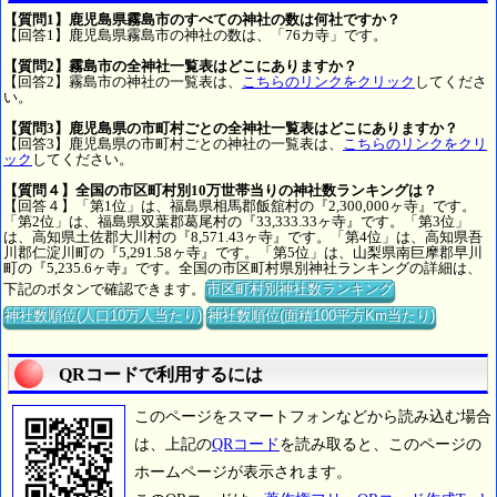
【質問1】鹿児島県霧島市のすべての神社の数は何社ですか？
【回答1】鹿児島県霧島市の神社の数は、「76カ寺」です。
【質問2】霧島市の全神社一覧表はどこにありますか？
【回答2】霧島市の神社の一覧表は、
こちらのリンクをクリック
してくださ
い。
【質問3】鹿児島県の市町村ごとの全神社一覧表はどこにありますか？
【回答3】鹿児島県の市町村ごとの神社の一覧表は、
こちらのリンクをクリ
ック
してください。
【質問４】全国の市区町村別10万世帯当りの神社数ランキングは？
【回答４】「第1位」は、福島県相馬郡飯舘村の『2,300,000ヶ寺』です。
「第2位」は、福島県双葉郡葛尾村の『33,333.33ヶ寺』です。「第3位」
は、高知県土佐郡大川村の『8,571.43ヶ寺』です。「第4位」は、高知県吾
川郡仁淀川町の『5,291.58ヶ寺』です。「第5位」は、山梨県南巨摩郡早川
町の『5,235.6ヶ寺』です。全国の市区町村県別神社ランキングの詳細は、
下記のボタンで確認できます。
市区町村別神社数ランキング
神社数順位(人口10万人当たり)
神社数順位(面積100平方Km当たり)
QRコードで利用するには
このページをスマートフォンなどから読み込む場合
は、上記の
QRコード
を読み取ると、このページの
ホームページが表示されます。