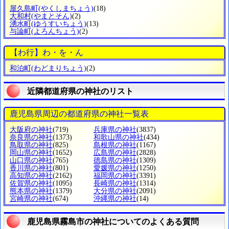
屋久島町
(やくしまちょう)
(18)
大和村
(やまとそん)
(2)
湧水町
(ゆうすいちょう)
(13)
与論町
(よろんちょう)
(2)
【わ行】わ・を・ん
和泊町
(わどまりちょう)
(2)
近隣都道府県の神社のリスト
鹿児島県周辺の都道府県の神社一覧表
大阪府の神社
(719)
兵庫県の神社
(3837)
奈良県の神社
(1373)
和歌山県の神社
(434)
鳥取県の神社
(825)
島根県の神社
(1167)
岡山県の神社
(1652)
広島県の神社
(2828)
山口県の神社
(765)
徳島県の神社
(1309)
香川県の神社
(801)
愛媛県の神社
(1250)
高知県の神社
(2162)
福岡県の神社
(3391)
佐賀県の神社
(1095)
長崎県の神社
(1314)
熊本県の神社
(1379)
大分県の神社
(2091)
宮崎県の神社
(674)
沖縄県の神社
(14)
鹿児島県霧島市の神社についてのよくある質問