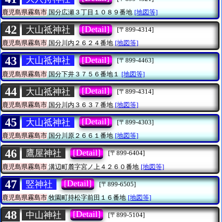
鹿児島県霧島市
国分広瀬３丁目１０８９番地
[地図等]
42
[Detail]
大山祗神社
[〒899-4314]
鹿児島県霧島市
国分川内２６２４番地
[地図等]
43
[Detail]
大山祗神社
[〒899-4463]
鹿児島県霧島市
国分下井３７５６番地１
[地図等]
44
[Detail]
大山祗神社
[〒899-4314]
鹿児島県霧島市
国分川内３６３７番地
[地図等]
45
[Detail]
大山祗神社
[〒899-4303]
鹿児島県霧島市
国分川原２６６１番地
[地図等]
46
[Detail]
鷹屋神社
[〒899-6404]
鹿児島県霧島市
溝辺町麓字宮ノ上４２６０番地
[地図等]
47
[Detail]
竪神社
[〒899-6505]
鹿児島県霧島市
牧園町持松字前田１６番地
[地図等]
48
[Detail]
中山神社
[〒899-5104]