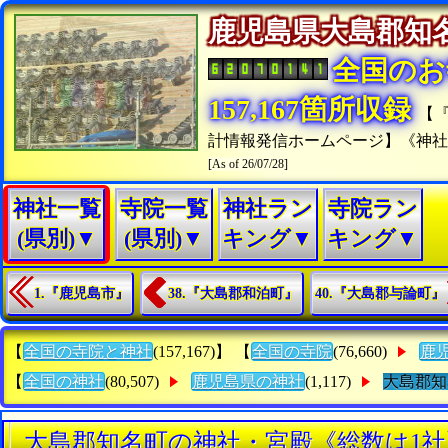
鹿児島県大島郡
全国のお
157,167箇所収録
【
計情報発信ホームページ】《神
[As of 26/07/28]
神社一覧
寺院一覧
神社ラン
寺院ラン
(県別)▼
(県別)▼
キング▼
キング▼
1.『鹿児島市』
38.『大島郡和泊町』
40.『大島郡与論町』
【
全国の寺院と神社
(157,167)】 【
全国の寺院
(76,660)
鹿
【
全国の神社
(80,507)
鹿児島県の神社
(1,117)
大島郡知
大島郡知名町の神社・宮殿《総数は1