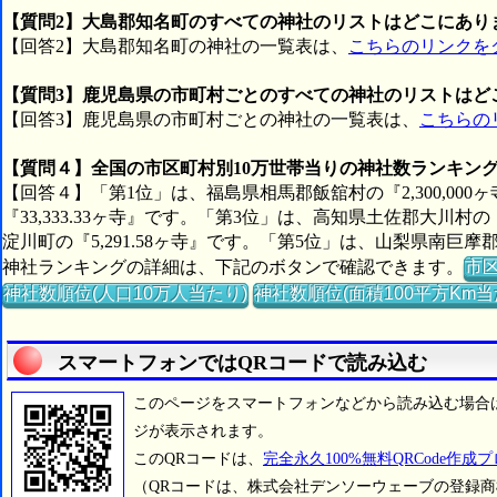
【質問2】大島郡知名町のすべての神社のリストはどこにあり
【回答2】大島郡知名町の神社の一覧表は、
こちらのリンクを
【質問3】鹿児島県の市町村ごとのすべての神社のリストはど
【回答3】鹿児島県の市町村ごとの神社の一覧表は、
こちらの
【質問４】全国の市区町村別10万世帯当りの神社数ランキン
【回答４】「第1位」は、福島県相馬郡飯舘村の『2,300,00
『33,333.33ヶ寺』です。「第3位」は、高知県土佐郡大川村の
淀川町の『5,291.58ヶ寺』です。「第5位」は、山梨県南巨摩
神社ランキングの詳細は、下記のボタンで確認できます。
市
神社数順位(人口10万人当たり)
神社数順位(面積100平方Km当
スマートフォンではQRコードで読み込む
このページをスマートフォンなどから読み込む場合
ジが表示されます。
このQRコードは、
完全永久100%無料QRCode作成
（QRコードは、株式会社デンソーウェーブの登録