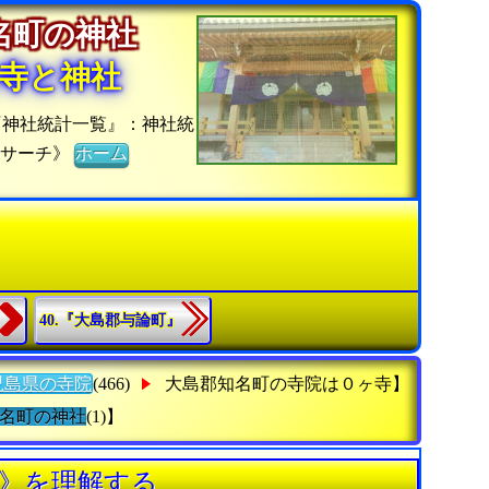
知名町の神社
寺と神社
『神社統計一覧』：神社統
社サーチ》
ホーム
40.『大島郡与論町』
児島県の寺院
(466)
大島郡知名町の寺院は０ヶ寺】
名町の神社
(1)】
社》を理解する