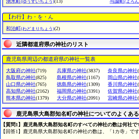
湧水町
(13)
与論町
(ゆうすいちょう)
(よろ
【わ行】わ・を・ん
和泊町
(2)
(わどまりちょう)
近隣都道府県の神社のリスト
鹿児島県周辺の都道府県の神社一覧表
大阪府の神社
(719)
兵庫県の神社
(3837)
奈良県の神社
鳥取県の神社
(825)
島根県の神社
(1167)
岡山県の神社
山口県の神社
(765)
徳島県の神社
(1309)
香川県の神社
高知県の神社
(2162)
福岡県の神社
(3391)
佐賀県の神社
熊本県の神社
(1379)
大分県の神社
(2091)
宮崎県の神社
鹿児島県大島郡知名町の神社についてのよくある
【質問1】鹿児島県大島郡知名町のすべての神社の数は何社で
【回答1】鹿児島県大島郡知名町の神社の数は、「1カ寺」で