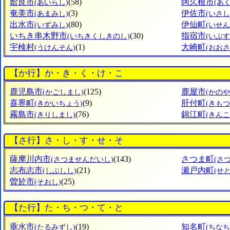
姶良市
(58)
阿久根市
(あいらし)
(あ
奄美市
(3)
伊佐市
(あまみし)
(いさし
出水市
(80)
伊仙町
(いずみし)
(いせ
いちき串木野市
(30)
指宿市
(いちきくしきのし)
(いぶす
宇検村
(1)
大崎町
(うけんそん)
(おお
【か行】か・き・く・け・こ
鹿児島市
(125)
鹿屋市
(かごしまし)
(かのや
喜界町
(9)
肝付町
(きかいちょう)
(きも
霧島市
(76)
錦江町
(きりしまし)
(きん
【さ行】さ・し・す・せ・そ
薩摩川内市
(143)
さつま町
(さつませんだいし)
(さ
志布志市
(21)
瀬戸内町
(しぶしし)
(せ
曽於市
(25)
(そおし)
【た行】た・ち・つ・て・と
垂水市
(19)
知名町
(たるみずし)
(ちなち