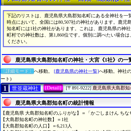
下記のリストは、鹿児島県大島郡知名町にある全神社を一覧表
時点において、全国には80,507社の神社があります。鹿児
知名町には1社の神社があります。これは、鹿児島県の神社数
町村での神社数は、第1,860位です。個別に調べたい場合
ください。
鹿児島県大島郡知名町の神社・大宮《1社》の一
〔詳細モード〕
へ移動。
[鹿児島県の神社一覧]
へ移動。神社の
ート)
1
[Detail]
世並蔵神社
[〒891-9222]
鹿児島県大島郡知
鹿児島県大島郡知名町の統計情報
【鹿児島県 大島郡知名町のふりがな】＝「かごしまけん ちな
【大島郡知名町の神社数】＝1社
【大島郡知名町の人口】＝6,213人