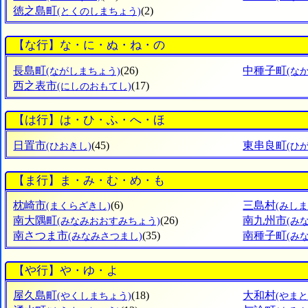
徳之島町
(2)
(とくのしまちょう)
【な行】な・に・ぬ・ね・の
長島町
(26)
中種子町
(ながしまちょう)
(な
西之表市
(17)
(にしのおもてし)
【は行】は・ひ・ふ・へ・ほ
日置市
(45)
東串良町
(ひおきし)
(ひ
【ま行】ま・み・む・め・も
枕崎市
(6)
三島村
(まくらざきし)
(みしま
南大隅町
(26)
南九州市
(みなみおおすみちょう)
(み
南さつま市
(35)
南種子町
(みなみさつまし)
(み
【や行】や・ゆ・よ
屋久島町
(18)
大和村
(やくしまちょう)
(やまと