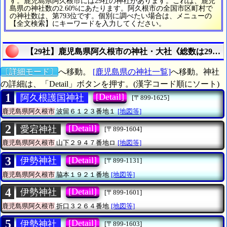
す。鹿児島県阿久根市には29社の神社があります。これは、鹿児
島県の神社数の2.60%にあたります。阿久根市の全国市区町村で
の神社数は、第793位です。個別に調べたい場合は、メニューの
【全文検索】にキーワードを入力してください。
【29社】鹿児島県阿久根市の神社・大社《総数は29社
〔詳細モード〕
へ移動。
[鹿児島県の神社一覧]
へ移動。神社
の詳細は、「Detail」ボタンを押す。(漢字コード順にソート)
1
[Detail]
阿久根護国神社
[〒899-1625]
鹿児島県阿久根市
波留６１２３番地１
[地図等]
2
[Detail]
愛宕神社
[〒899-1604]
鹿児島県阿久根市
山下２９４７番地ロ
[地図等]
3
[Detail]
伊勢神社
[〒899-1131]
鹿児島県阿久根市
脇本１９２１番地
[地図等]
4
[Detail]
伊勢神社
[〒899-1601]
鹿児島県阿久根市
折口３２６４番地
[地図等]
5
[Detail]
伊勢神社
[〒899-1603]