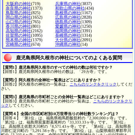
大阪府の神社
(719)
兵庫県の神社
(3837)
奈良県の神社
(1373)
和歌山県の神社
(434)
鳥取県の神社
(825)
島根県の神社
(1167)
岡山県の神社
(1652)
広島県の神社
(2828)
山口県の神社
(765)
徳島県の神社
(1309)
香川県の神社
(801)
愛媛県の神社
(1250)
高知県の神社
(2162)
福岡県の神社
(3391)
佐賀県の神社
(1095)
長崎県の神社
(1314)
熊本県の神社
(1379)
大分県の神社
(2091)
宮崎県の神社
(674)
沖縄県の神社
(14)
鹿児島県阿久根市の神社についてのよくある質問
【質問1】鹿児島県阿久根市のすべての神社の数は何社ですか？
【回答1】鹿児島県阿久根市の神社の数は、「29カ寺」です。
【質問2】阿久根市の全神社一覧表はどこにありますか？
【回答2】阿久根市の神社の一覧表は、
こちらのリンクをクリック
してくだ
さい。
【質問3】鹿児島県の市町村ごとの全神社一覧表はどこにありますか？
【回答3】鹿児島県の市町村ごとの神社の一覧表は、
こちらのリンクをクリ
ック
してください。
【質問４】全国の市区町村別10万世帯当りの神社数ランキングは？
【回答４】「第1位」は、福島県相馬郡飯舘村の『2,300,000ヶ寺』です。
「第2位」は、福島県双葉郡葛尾村の『33,333.33ヶ寺』です。「第3位」
は、高知県土佐郡大川村の『8,571.43ヶ寺』です。「第4位」は、高知県吾
川郡仁淀川町の『5,291.58ヶ寺』です。「第5位」は、山梨県南巨摩郡早川
町の『5,235.6ヶ寺』です。全国の市区町村県別神社ランキングの詳細は、