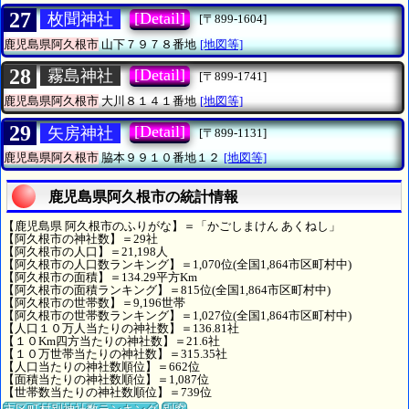
27
[Detail]
枚聞神社
[〒899-1604]
鹿児島県阿久根市
山下７９７８番地
[地図等]
28
[Detail]
霧島神社
[〒899-1741]
鹿児島県阿久根市
大川８１４１番地
[地図等]
29
[Detail]
矢房神社
[〒899-1131]
鹿児島県阿久根市
脇本９９１０番地１２
[地図等]
鹿児島県阿久根市の統計情報
【鹿児島県 阿久根市のふりがな】＝「かごしまけん あくねし」
【阿久根市の神社数】＝29社
【阿久根市の人口】＝21,198人
【阿久根市の人口数ランキング】＝1,070位(全国1,864市区町村中)
【阿久根市の面積】＝134.29平方Km
【阿久根市の面積ランキング】＝815位(全国1,864市区町村中)
【阿久根市の世帯数】＝9,196世帯
【阿久根市の世帯数ランキング】＝1,027位(全国1,864市区町村中)
【人口１０万人当たりの神社数】＝136.81社
【１０Km四方当たりの神社数】＝21.6社
【１０万世帯当たりの神社数】＝315.35社
【人口当たりの神社数順位】＝662位
【面積当たりの神社数順位】＝1,087位
【世帯数当たりの神社数順位】＝739位