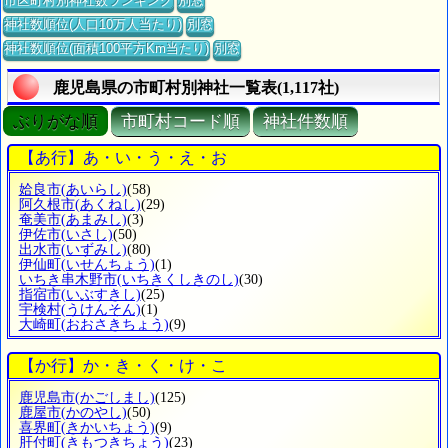
市区町村別神社数ランキング
別窓
神社数順位(人口10万人当たり)
別窓
神社数順位(面積100平方Km当たり)
別窓
鹿児島県の市町村別神社一覧表(1,117社)
ぶりがな順
市町村コード順
神社件数順
【あ行】あ・い・う・え・お
姶良市
(あいらし)
(58)
阿久根市
(あくねし)
(29)
奄美市
(あまみし)
(3)
伊佐市
(いさし)
(50)
出水市
(いずみし)
(80)
伊仙町
(いせんちょう)
(1)
いちき串木野市
(いちきくしきのし)
(30)
指宿市
(いぶすきし)
(25)
宇検村
(うけんそん)
(1)
大崎町
(おおさきちょう)
(9)
【か行】か・き・く・け・こ
鹿児島市
(かごしまし)
(125)
鹿屋市
(かのやし)
(50)
喜界町
(きかいちょう)
(9)
肝付町
(きもつきちょう)
(23)