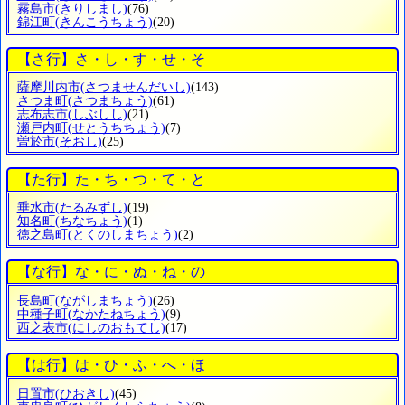
霧島市
(きりしまし)
(76)
錦江町
(きんこうちょう)
(20)
【さ行】さ・し・す・せ・そ
薩摩川内市
(さつませんだいし)
(143)
さつま町
(さつまちょう)
(61)
志布志市
(しぶしし)
(21)
瀬戸内町
(せとうちちょう)
(7)
曽於市
(そおし)
(25)
【た行】た・ち・つ・て・と
垂水市
(たるみずし)
(19)
知名町
(ちなちょう)
(1)
徳之島町
(とくのしまちょう)
(2)
【な行】な・に・ぬ・ね・の
長島町
(ながしまちょう)
(26)
中種子町
(なかたねちょう)
(9)
西之表市
(にしのおもてし)
(17)
【は行】は・ひ・ふ・へ・ほ
日置市
(ひおきし)
(45)