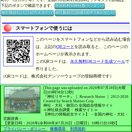
下記のボタンで確認できます。
市区町村別神社数ランキング
神社数順位(人口10万人当たり)
神社数順位(面積100平方Km当たり)
スマートフォンで使うには
このページをスマートフォンなどから読み込む場合
は、上記の
QRコード
を読み取ると、このページの
ホームページが表示されます。
このQRコードは、
永久無料QRコード生成ツール
で
作りました。
（QRコードは、株式会社デンソーウェーブの登録商標です）
[This page was uploaded on 2026年07月28日(火曜
日)10時58分12秒]
『神社リサーチ』 ｜ Research Shrine
｜
2012-2026
Created by
Search Shrines Corp.
神社・大社・御宮の
全国総合情報サイト
≪神社統合調査・
検索サイト≫
【神社の情報総合サイト】
－全国の神社・大社・
宮殿辞典－
【更新日時：2026年(令和08年)07月26日（日曜日）16時15分19秒】
プライバシー・ポリシー
、
稼働環境
、
利用規約