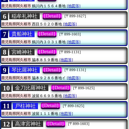
鹿児島県阿久根市
鶴川内１５６４番地
[地図等]
6
[Detail]
稲牟礼神社
[〒899-1627]
鹿児島県阿久根市
西目５０２０番地
[地図等]
7
[Detail]
貴船神社
[〒899-1603]
鹿児島県阿久根市
鶴川内３０３１番地
[地図等]
8
[Detail]
宮崎神社
[〒899-1131]
鹿児島県阿久根市
脇本８５９番地
[地図等]
9
[Detail]
琴比羅神社
[〒899-1131]
鹿児島県阿久根市
脇本９２８６番地イ
[地図等]
10
[Detail]
金刀比羅神社
[〒899-1625]
鹿児島県阿久根市
波留６６９５番地
[地図等]
11
[Detail]
戸柱神社
[〒899-1625]
鹿児島県阿久根市
波留１１１番地
[地図等]
12
[Detail]
高津宮神社
[〒899-1603]