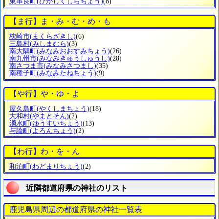
東串良町
(ひがしくしらちょう)
(8)
【ま行】ま・み・む・め・も
枕崎市
(まくらざきし)
(6)
三島村
(みしまむら)
(3)
南大隅町
(みなみおおすみちょう)
(26)
南九州市
(みなみきゅうしゅうし)
(28)
南さつま市
(みなみさつまし)
(35)
南種子町
(みなみたねちょう)
(9)
【や行】や・ゆ・よ
屋久島町
(やくしまちょう)
(18)
大和村
(やまとそん)
(2)
湧水町
(ゆうすいちょう)
(13)
与論町
(よろんちょう)
(2)
【わ行】わ・を・ん
和泊町
(わどまりちょう)
(2)
近隣都道府県の神社のリスト
鹿児島県周辺の都道府県の神社一覧表