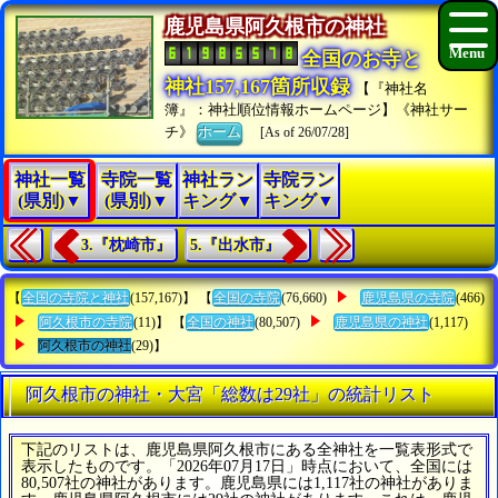
鹿児島県阿久根市の神社
全国のお寺と
神社157,167箇所収録
【『神社名
簿』：神社順位情報ホームページ】《神社サー
チ》
ホーム
[As of 26/07/28]
神社一覧
寺院一覧
神社ラン
寺院ラン
(県別)▼
(県別)▼
キング▼
キング▼
3.『枕崎市』
5.『出水市』
【
全国の寺院と神社
(157,167)】 【
全国の寺院
(76,660)
鹿児島県の寺院
(466)
阿久根市の寺院
(11)】 【
全国の神社
(80,507)
鹿児島県の神社
(1,117)
阿久根市の神社
(29)】
阿久根市の神社・大宮「総数は29社」の統計リスト
下記のリストは、鹿児島県阿久根市にある全神社を一覧表形式で
表示したものです。「2026年07月17日」時点において、全国には
80,507社の神社があります。鹿児島県には1,117社の神社がありま