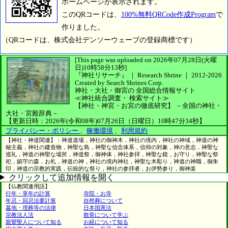
ホームページが表示されます。
このQRコードは、
100%無料QRCode作成Program
で
作りました。
（QRコードは、株式会社デンソーウェーブの登録商標です）
[This page was uploaded on 2026年07月28日(火曜
日)10時58分13秒]
『神社リサーチ』 ｜ Research Shrine
｜
2012-2026
Created by
Search Shrines Corp.
神社・大社・御宮の
全国総合情報サイト
≪神社統合調査・
検索サイト≫
【神社・神宮・お宮の徹底研究】
－全国の神社・
大社・宮殿辞典－
【更新日時：2026年(令和08年)07月26日（日曜日）10時47分34秒】
プライバシー・ポリシー
、
稼働環境
、
利用規約
【神社・神道関連】：神道道場，神社の御神木，神社の境内，神社の神域，神道の神
秘主義，神社の建造物，神聖な島，神聖な信念体系，信仰の対象，神の意志，神聖な
巡礼，神道の神聖な場所，神道祭，御神体，神社参拝，神聖な鏡，お守り，神聖な祭
祀，鎮守の森，お札，神道の神，神社の境内神社，神聖な木彫り，神道の神職，御朱
印，神道の宗教的実践，伝統的な祭り，神社の参拝者，お伊勢参り，御神楽
クリックして追加情報を開く
【仏教関連用語】
行年・享年の計算
寺院・お寺
年忌・回忌法要計算
自然葬について
墓地・埋葬等の法律
日本国憲法
宗教法人法
散骨について学ぶ
親鸞聖人について知る
お経について知る