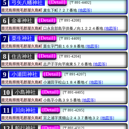
5
[Detail]
弓矢八幡神社
[〒891-4402]
鹿児島県熊毛郡屋久島町
麦生下町７２７番地
[地図等]
6
[Detail]
金峯神社
[〒891-4208]
鹿児島県熊毛郡屋久島町
口永良部島字供養ノ向１２２４番地
[地図等]
7
[Detail]
栗生神社
[〒891-4409]
鹿児島県熊毛郡屋久島町
栗生字門前１６９８番地
[地図等]
8
[Detail]
住吉神社
[〒891-4204]
鹿児島県熊毛郡屋久島町
志戸子字向平南東５７６番地
[地図等]
9
[Detail]
小瀬田神社
[〒891-4207]
鹿児島県熊毛郡屋久島町
小瀬田字松山１８４番地イ
[地図等]
10
[Detail]
小島神社
[〒891-4405]
鹿児島県熊毛郡屋久島町
小島字小島３９５番地
[地図等]
11
[Detail]
川向神社
[〒891-4205]
鹿児島県熊毛郡屋久島町
宮之浦字濱畑山２４３７番地３２
[地図等]
12
[Detail]
船行神社
[〒891-4312]