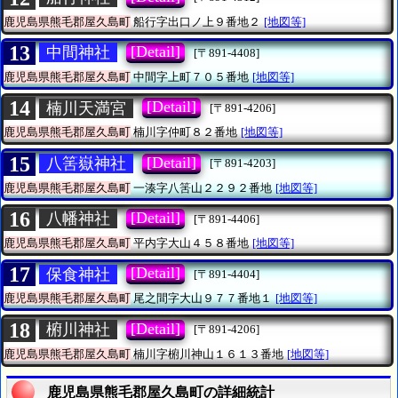
鹿児島県熊毛郡屋久島町
船行字出口ノ上９番地２
[地図等]
13
[Detail]
中間神社
[〒891-4408]
鹿児島県熊毛郡屋久島町
中間字上町７０５番地
[地図等]
14
[Detail]
楠川天満宮
[〒891-4206]
鹿児島県熊毛郡屋久島町
楠川字仲町８２番地
[地図等]
15
[Detail]
八筈嶽神社
[〒891-4203]
鹿児島県熊毛郡屋久島町
一湊字八筈山２２９２番地
[地図等]
16
[Detail]
八幡神社
[〒891-4406]
鹿児島県熊毛郡屋久島町
平内字大山４５８番地
[地図等]
17
[Detail]
保食神社
[〒891-4404]
鹿児島県熊毛郡屋久島町
尾之間字大山９７７番地１
[地図等]
18
[Detail]
椨川神社
[〒891-4206]
鹿児島県熊毛郡屋久島町
楠川字椨川神山１６１３番地
[地図等]
鹿児島県熊毛郡屋久島町の詳細統計