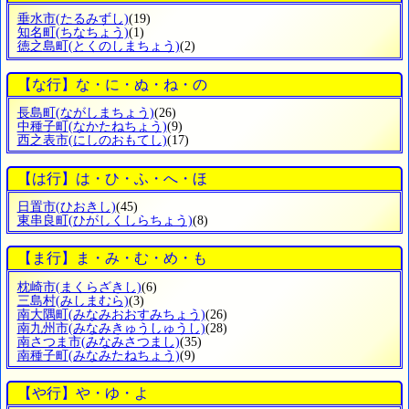
垂水市
(たるみずし)
(19)
知名町
(ちなちょう)
(1)
徳之島町
(とくのしまちょう)
(2)
【な行】な・に・ぬ・ね・の
長島町
(ながしまちょう)
(26)
中種子町
(なかたねちょう)
(9)
西之表市
(にしのおもてし)
(17)
【は行】は・ひ・ふ・へ・ほ
日置市
(ひおきし)
(45)
東串良町
(ひがしくしらちょう)
(8)
【ま行】ま・み・む・め・も
枕崎市
(まくらざきし)
(6)
三島村
(みしまむら)
(3)
南大隅町
(みなみおおすみちょう)
(26)
南九州市
(みなみきゅうしゅうし)
(28)
南さつま市
(みなみさつまし)
(35)
南種子町
(みなみたねちょう)
(9)
【や行】や・ゆ・よ