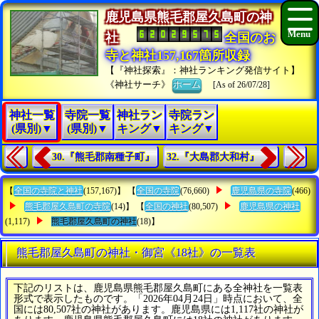
鹿児島県熊毛郡屋久島町の神
社
全国のお
寺と神社157,167箇所収録
【『神社探索』：神社ランキング発信サイト】
《神社サーチ》
ホーム
[As of 26/07/28]
神社一覧
寺院一覧
神社ラン
寺院ラン
(県別)▼
(県別)▼
キング▼
キング▼
30.『熊毛郡南種子町』
32.『大島郡大和村』
【
全国の寺院と神社
(157,167)】 【
全国の寺院
(76,660)
鹿児島県の寺院
(466)
熊毛郡屋久島町の寺院
(14)】 【
全国の神社
(80,507)
鹿児島県の神社
(1,117)
熊毛郡屋久島町の神社
(18)】
熊毛郡屋久島町の神社・御宮《18社》の一覧表
下記のリストは、鹿児島県熊毛郡屋久島町にある全神社を一覧表
形式で表示したものです。「2026年04月24日」時点において、全
国には80,507社の神社があります。鹿児島県には1,117社の神社が