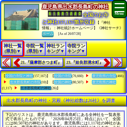
鹿児島県出水郡長島町の神社
全国のお寺
と神社157,167箇所収録
【『神社
情報』：神社統計ホームページ】《神社サーチ》
ホーム
[As of 26/07/28]
神社一覧
寺院一覧
神社ラン
寺院ラン
(県別)▼
(県別)▼
キング▼
キング▼
21.『薩摩郡さつま町』
23.『姶良郡湧水町』
【
全国の寺院と神社
(157,167)】 【
全国の寺院
(76,660)
鹿児島県の寺院
(466)
出水郡長島町の寺院
(10)】 【
全国の神社
(80,507)
鹿児島県の神社
(1,117)
出水郡長島町の神社
(26)】
出水郡長島町の神社・宮殿《神社総数は26社》を調査
下記のリストは、鹿児島県出水郡長島町にある全神社を一覧表形
式で表示したものです。「2026年04月25日」時点において、全国
には80,507社の神社があります。鹿児島県には1,117社の神社があ