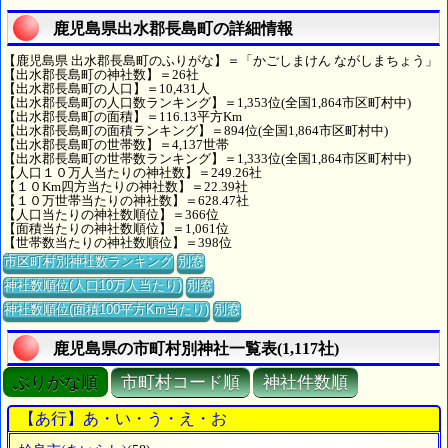
鹿児島県出水郡長島町の詳細情報
【鹿児島県 出水郡長島町のふりがな】＝「かごしまけん ながしまちょう」
【出水郡長島町の神社数】＝26社
【出水郡長島町の人口】＝10,431人
【出水郡長島町の人口数ランキング】＝1,353位(全国1,864市区町村中)
【出水郡長島町の面積】＝116.13平方Km
【出水郡長島町の面積ランキング】＝894位(全国1,864市区町村中)
【出水郡長島町の世帯数】＝4,137世帯
【出水郡長島町の世帯数ランキング】＝1,333位(全国1,864市区町村中)
【人口１０万人当たりの神社数】＝249.26社
【１０Km四方当たりの神社数】＝22.39社
【１０万世帯当たりの神社数】＝628.47社
【人口当たりの神社数順位】＝366位
【面積当たりの神社数順位】＝1,061位
【世帯数当たりの神社数順位】＝398位
市区町村別神社数ランキング
別窓
神社数順位(人口10万人当たり)
別窓
神社数順位(面積100平方Km当たり)
別窓
鹿児島県の市町村別神社一覧表(1,117社)
ぶりがな順
市町村コード順
神社件数順
【あ行】あ・い・う・え・お