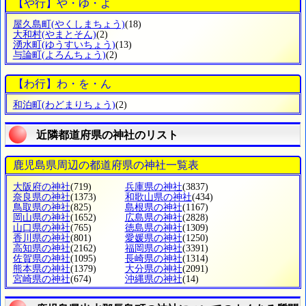
【や行】や・ゆ・よ
屋久島町
(やくしまちょう)
(18)
大和村
(やまとそん)
(2)
湧水町
(ゆうすいちょう)
(13)
与論町
(よろんちょう)
(2)
【わ行】わ・を・ん
和泊町
(わどまりちょう)
(2)
近隣都道府県の神社のリスト
鹿児島県周辺の都道府県の神社一覧表
大阪府の神社
(719)
兵庫県の神社
(3837)
奈良県の神社
(1373)
和歌山県の神社
(434)
鳥取県の神社
(825)
島根県の神社
(1167)
岡山県の神社
(1652)
広島県の神社
(2828)
山口県の神社
(765)
徳島県の神社
(1309)
香川県の神社
(801)
愛媛県の神社
(1250)
高知県の神社
(2162)
福岡県の神社
(3391)
佐賀県の神社
(1095)
長崎県の神社
(1314)
熊本県の神社
(1379)
大分県の神社
(2091)
宮崎県の神社
(674)
沖縄県の神社
(14)