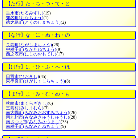
【た行】た・ち・つ・て・と
垂水市
(たるみずし)
(19)
知名町
(ちなちょう)
(1)
徳之島町
(とくのしまちょう)
(2)
【な行】な・に・ぬ・ね・の
長島町
(ながしまちょう)
(26)
中種子町
(なかたねちょう)
(9)
西之表市
(にしのおもてし)
(17)
【は行】は・ひ・ふ・へ・ほ
日置市
(ひおきし)
(45)
東串良町
(ひがしくしらちょう)
(8)
【ま行】ま・み・む・め・も
枕崎市
(まくらざきし)
(6)
三島村
(みしまむら)
(3)
南大隅町
(みなみおおすみちょう)
(26)
南九州市
(みなみきゅうしゅうし)
(28)
南さつま市
(みなみさつまし)
(35)
南種子町
(みなみたねちょう)
(9)