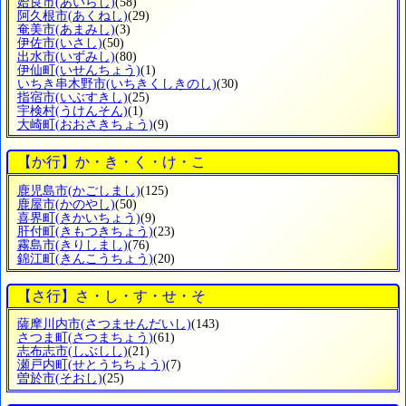
姶良市
(あいらし)
(58)
阿久根市
(あくねし)
(29)
奄美市
(あまみし)
(3)
伊佐市
(いさし)
(50)
出水市
(いずみし)
(80)
伊仙町
(いせんちょう)
(1)
いちき串木野市
(いちきくしきのし)
(30)
指宿市
(いぶすきし)
(25)
宇検村
(うけんそん)
(1)
大崎町
(おおさきちょう)
(9)
【か行】か・き・く・け・こ
鹿児島市
(かごしまし)
(125)
鹿屋市
(かのやし)
(50)
喜界町
(きかいちょう)
(9)
肝付町
(きもつきちょう)
(23)
霧島市
(きりしまし)
(76)
錦江町
(きんこうちょう)
(20)
【さ行】さ・し・す・せ・そ
薩摩川内市
(さつませんだいし)
(143)
さつま町
(さつまちょう)
(61)
志布志市
(しぶしし)
(21)
瀬戸内町
(せとうちちょう)
(7)
曽於市
(そおし)
(25)