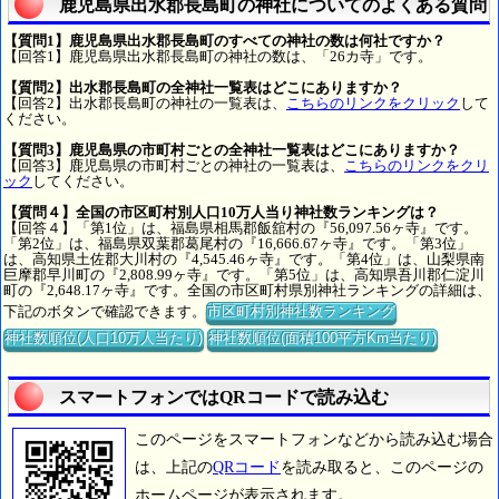
鹿児島県出水郡長島町の神社についてのよくある質問
【質問1】鹿児島県出水郡長島町のすべての神社の数は何社ですか？
【回答1】鹿児島県出水郡長島町の神社の数は、「26カ寺」です。
【質問2】出水郡長島町の全神社一覧表はどこにありますか？
【回答2】出水郡長島町の神社の一覧表は、
こちらのリンクをクリック
して
ください。
【質問3】鹿児島県の市町村ごとの全神社一覧表はどこにありますか？
【回答3】鹿児島県の市町村ごとの神社の一覧表は、
こちらのリンクをクリ
ック
してください。
【質問４】全国の市区町村別人口10万人当り神社数ランキングは？
【回答４】「第1位」は、福島県相馬郡飯舘村の『56,097.56ヶ寺』です。
「第2位」は、福島県双葉郡葛尾村の『16,666.67ヶ寺』です。「第3位」
は、高知県土佐郡大川村の『4,545.46ヶ寺』です。「第4位」は、山梨県南
巨摩郡早川町の『2,808.99ヶ寺』です。「第5位」は、高知県吾川郡仁淀川
町の『2,648.17ヶ寺』です。全国の市区町村県別神社ランキングの詳細は、
下記のボタンで確認できます。
市区町村別神社数ランキング
神社数順位(人口10万人当たり)
神社数順位(面積100平方Km当たり)
スマートフォンではQRコードで読み込む
このページをスマートフォンなどから読み込む場合
は、上記の
QRコード
を読み取ると、このページの
ホームページが表示されます。