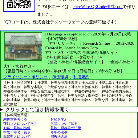
このQRコードは、
FreeWare QRCode作成Tool
で作り
ました。
（QRコードは、株式会社デンソーウェーブの登録商標です）
[This page was uploaded on 2026年07月28日(火曜
日)10時58分13秒]
『神社リサーチ』 ｜ Research Shrine
｜
2012-2026
Created by
Search Shrines Corp.
神社・大社・御宮の
全国総合情報サイト
≪神社統合調査・
検索サイト≫
【歴史・神社の情報総合サイト】
－全国の神社・
大社・宮殿辞典－
【更新日時：2026年(令和08年)07月26日（日曜日）20時55分14秒】
プライバシー・ポリシー
、
稼働環境
、
利用規約
【神社・神道関連】：神楽舞；神聖な神秘主義者；神の加護；神聖な島；神道の教
義；神道教；神聖な木彫り；伝統的な祭り；神道の宗教的実践；神道祭；神道哲学；
神道の宗教体系；神聖な儀式服；神聖な祈り；神道の神社祭り；神社の宗教的意義；
神社祭り；神域；神社の神道哲学；お札；神聖な神話；御神幸；神社の神話学；神道
の神社建築；神道の教え；神社の神道道場；神社の御神木；神聖な日；神社建築；神
聖な祭祀
クリックして追加情報を開く
【仏教関連用語】
納骨堂を考える
お経を学ぶ
蓮如上人について学ぶ
散骨について知る
お墓・墓地の情報
墓地・埋葬等の法律
中陰・年忌一覧表
今年の法事
親鸞聖人について
宗教法人法