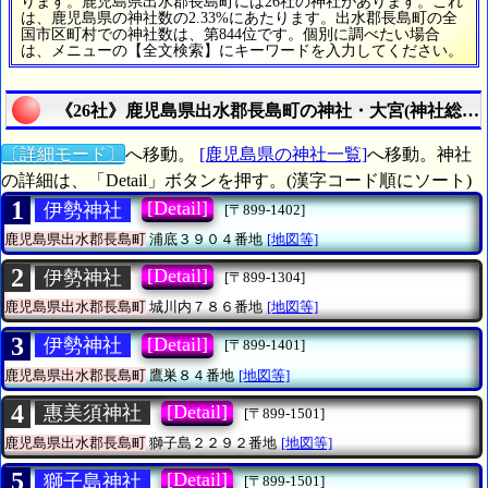
ります。鹿児島県出水郡長島町には26社の神社があります。これ
は、鹿児島県の神社数の2.33%にあたります。出水郡長島町の全
国市区町村での神社数は、第844位です。個別に調べたい場合
は、メニューの【全文検索】にキーワードを入力してください。
《26社》鹿児島県出水郡長島町の神社・大宮(神社総数は
〔詳細モード〕
へ移動。
[鹿児島県の神社一覧]
へ移動。神社
の詳細は、「Detail」ボタンを押す。(漢字コード順にソート)
1
[Detail]
伊勢神社
[〒899-1402]
鹿児島県出水郡長島町
浦底３９０４番地
[地図等]
2
[Detail]
伊勢神社
[〒899-1304]
鹿児島県出水郡長島町
城川内７８６番地
[地図等]
3
[Detail]
伊勢神社
[〒899-1401]
鹿児島県出水郡長島町
鷹巣８４番地
[地図等]
4
[Detail]
惠美須神社
[〒899-1501]
鹿児島県出水郡長島町
獅子島２２９２番地
[地図等]
5
[Detail]
獅子島神社
[〒899-1501]